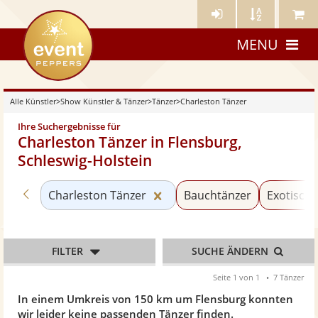
Künstler-
Künstler
Meine
eventpeppers
Login
A-
Künstle
MENU
Z
Alle Künstler
>
Show Künstler & Tänzer
>
Tänzer
>
Charleston Tänzer
Ihre Suchergebnisse für
Charleston Tänzer in Flensburg,
Schleswig-Holstein
Zurück zu «Tänzer»
Kategorie «Charleston Tänz
Charleston Tänzer
Bauchtänzer
Exotische
FILTER
SUCHE ÄNDERN
Seite 1 von 1
7 Tänzer
In einem Umkreis von 150 km um Flensburg konnten
wir leider keine passenden Tänzer finden.