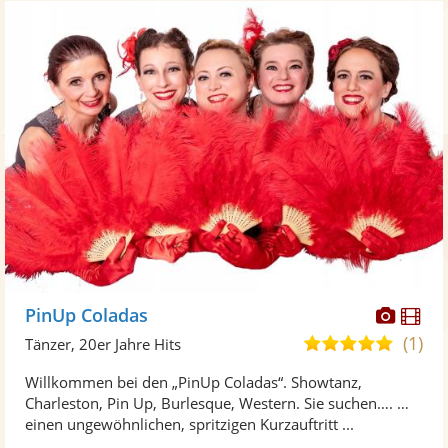
Diese
Di
PinUp Coladas
Künst
Kü
(1)
5,0
Tänzer, 20er Jahre Hits
stellt
ste
von
Willkommen bei den „PinUp Coladas“. Showtanz,
Fotos
Vi
5
Charleston, Pin Up, Burlesque, Western. Sie suchen…. …
bereit
ber
Sternen
einen ungewöhnlichen, spritzigen Kurzauftritt ...