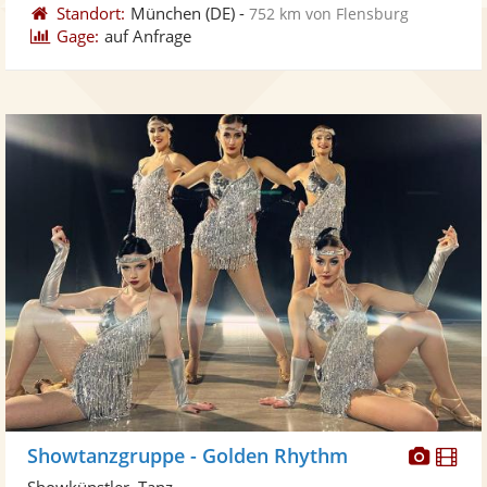
Standort:
München
(DE)
-
752 km von Flensburg
Gage:
auf Anfrage
Diese
Di
Showtanzgruppe - Golden Rhythm
Künst
Kü
Showkünstler, Tanz