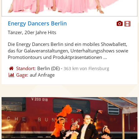
Diese
Di
Energy Dancers Berlin
Künst
Kü
Tänzer, 20er Jahre Hits
stellt
ste
Die Energy Dancers Berlin sind ein mobiles Showballett,
Fotos
Vi
das für Galaveranstaltungen, Unterhaltungsshows sowie
bereit
ber
Promotiontours und Produktpräsentationen ...
Standort:
Berlin
(DE)
-
363 km von Flensburg
Gage:
auf Anfrage