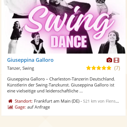
Diese
Di
Giuseppina Galloro
Künst
Kü
(7)
5,0
Tänzer, Swing
stellt
ste
von
Giuseppina Galloro – Charleston-Tänzerin Deutschland.
Fotos
Vi
5
Künstlerin der Swing-Tanzkunst. Giuseppina Galloro ist
bereit
ber
Sternen
eine vielseitige und leidenschaftliche ...
Standort:
Frankfurt am Main
(DE)
-
521 km von Flensburg
Gage:
auf Anfrage