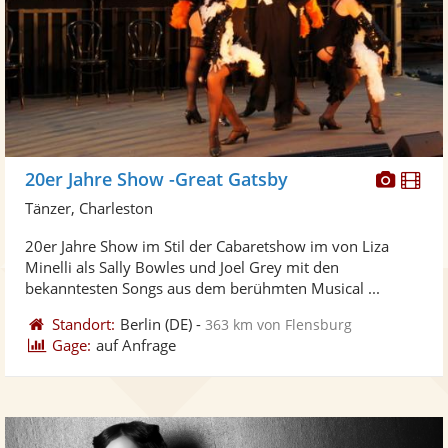
Diese
Di
20er Jahre Show -Great Gatsby
Künst
Kü
Tänzer, Charleston
stellt
ste
20er Jahre Show im Stil der Cabaretshow im von Liza
Fotos
Vi
Minelli als Sally Bowles und Joel Grey mit den
bereit
ber
bekanntesten Songs aus dem berühmten Musical ...
Standort:
Berlin
(DE)
-
363 km von Flensburg
Gage:
auf Anfrage