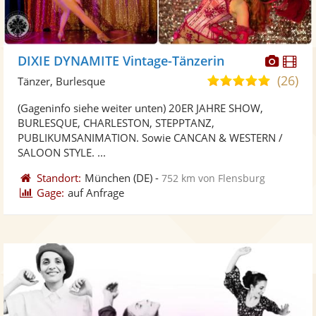
Diese
Di
DIXIE DYNAMITE Vintage-Tänzerin
Künst
Kü
(26)
5,0
Tänzer, Burlesque
stellt
ste
von
(Gageninfo siehe weiter unten) 20ER JAHRE SHOW,
Fotos
Vi
5
BURLESQUE, CHARLESTON, STEPPTANZ,
bereit
ber
Sternen
PUBLIKUMSANIMATION. Sowie CANCAN & WESTERN /
SALOON STYLE. ...
Standort:
München
(DE)
-
752 km von Flensburg
Gage:
auf Anfrage