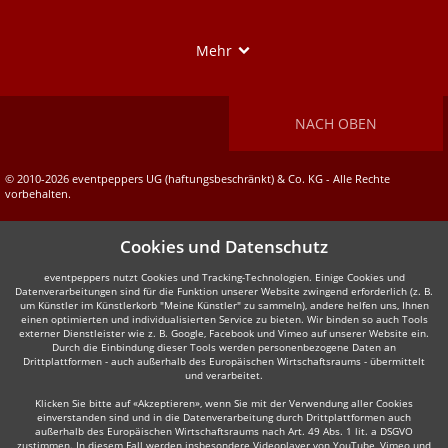
Show
Mehr
NACH OBEN
© 2010-2026 eventpeppers UG (haftungsbeschränkt) & Co. KG - Alle Rechte
vorbehalten.
Cookies und Datenschutz
eventpeppers nutzt Cookies und Tracking-Technologien. Einige Cookies und
Datenverarbeitungen sind für die Funktion unserer Website zwingend erforderlich (z. B.
um Künstler im Künstlerkorb "Meine Künstler" zu sammeln), andere helfen uns, Ihnen
einen optimierten und individualisierten Service zu bieten. Wir binden so auch Tools
externer Dienstleister wie z. B. Google, Facebook und Vimeo auf unserer Website ein.
Durch die Einbindung dieser Tools werden personenbezogene Daten an
Drittplattformen - auch außerhalb des Europäischen Wirtschaftsraums - übermittelt
und verarbeitet.
Klicken Sie bitte auf «Akzeptieren», wenn Sie mit der Verwendung aller Cookies
einverstanden sind und in die Datenverarbeitung durch Drittplattformen auch
außerhalb des Europäischen Wirtschaftsraums nach Art. 49 Abs. 1 lit. a DSGVO
zustimmen. In diesem Fall werden insbesondere Videoplayer von YouTube, Vimeo und