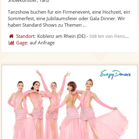
stellt
ste
Tanzshow buchen für ein Firmenevent, eine Hochzeit, ein
Fotos
Vi
Sommerfest, eine Jubiläumsfeier oder Gala Dinner. Wir
bereit
ber
haben Standard Shows zu Themen ...
Standort:
Koblenz am Rhein
(DE)
-
508 km von Flensburg
Gage:
auf Anfrage