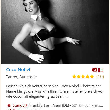
Diese
Di
Coco Nobel
Künst
Kü
(10)
5,0
Tänzer, Burlesque
stellt
ste
von
Lassen Sie sich verzaubern von Coco Nobel – bereits der
Fotos
Vi
5
Name klingt wie Musik in Ihren Ohren. Stellen Sie sich vor
bereit
ber
Sternen
wie Coco mit eleganten, graziösen ...
Standort:
Frankfurt am Main
(DE)
-
521 km von Flensburg