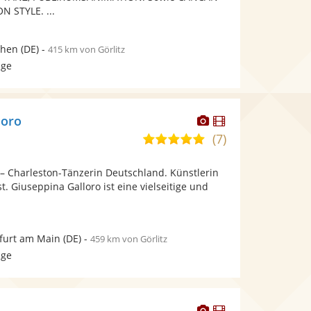
Sternen
 STYLE. ...
hen
(DE)
-
415 km von Görlitz
age
Dieser
Dieser
loro
Künstler
Künstler
(7)
5,0
stellt
stellt
von
Fotos
Videos
 – Charleston-Tänzerin Deutschland. Künstlerin
5
bereit.
bereit.
. Giuseppina Galloro ist eine vielseitige und
Sternen
furt am Main
(DE)
-
459 km von Görlitz
age
Dieser
Dieser