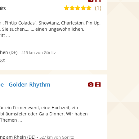
Künstler
Künstler
(1)
5,0
its
stellt
stellt
von
Fotos
Videos
 „PinUp Coladas“. Showtanz, Charleston, Pin Up,
5
bereit.
bereit.
. Sie suchen…. … einen ungewöhnlichen,
Sternen
tt ...
hen
(DE)
-
415 km von Görlitz
age
Dieser
Dieser
e - Golden Rhythm
Künstler
Künstler
stellt
stellt
Fotos
Videos
r ein Firmenevent, eine Hochzeit, ein
bereit.
bereit.
ubiläumsfeier oder Gala Dinner. Wir haben
Themen ...
nz am Rhein
(DE)
-
527 km von Görlitz