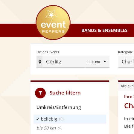
eventpeppers
BANDS & ENSEMBLES
Radius
Ort des Events
Kategorie
Görlitz
Charl
Ort
des
Events
Alle Kün
festlegen
Suche filtern
Ihre
Ch
Umkreis/Entfernung
In e
beliebig
(9)
Die 
bis 50 km
(0)