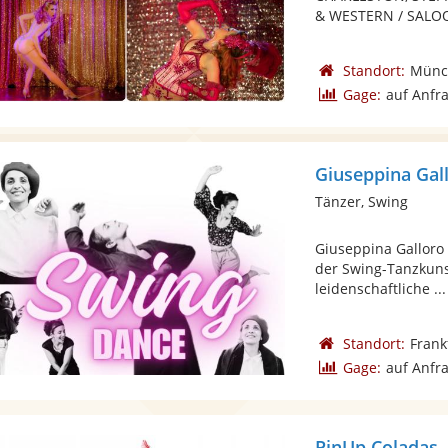
& WESTERN / SALOON
Standort:
Münc
Gage:
auf Anfr
Giuseppina Gal
Tänzer, Swing
Giuseppina Galloro
der Swing-Tanzkunst
leidenschaftliche ...
Standort:
Frank
Gage:
auf Anfr
PinUp Coladas