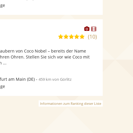
age
Dieser
Dieser
Künstler
Künstler
(10)
5,0
stellt
stellt
von
Fotos
Videos
rzaubern von Coco Nobel – bereits der Name
5
bereit.
bereit.
Ihren Ohren. Stellen Sie sich vor wie Coco mit
Sternen
 ...
furt am Main
(DE)
-
459 km von Görlitz
age
Informationen zum Ranking dieser Liste