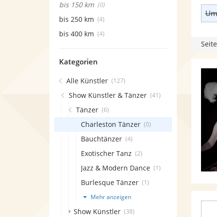
bis 150 km
(0)
Umk
bis 250 km
(4)
bis 400 km
(4)
Seite
Kategorien
Alle Künstler
(127)
Show Künstler & Tänzer
(41)
Tänzer
(6)
Charleston Tänzer
(0)
Bauchtänzer
(4)
Exotischer Tanz
(2)
Jazz & Modern Dance
(1)
Burlesque Tänzer
(1)
Mehr anzeigen
Show Künstler
(38)