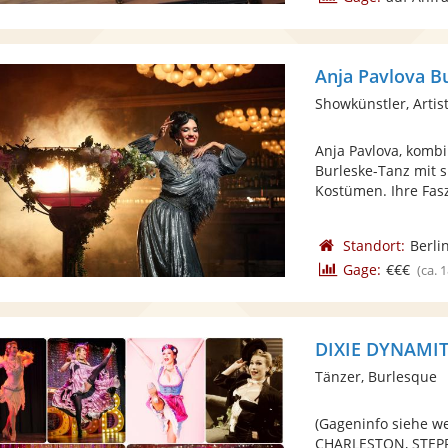
Anja Pavlova B
Showkünstler, Artist
Anja Pavlova, kombi
Burleske-Tanz mit 
Kostümen. Ihre Fasz
Standort:
Berli
Gage:
€€€
(ca. 
DIXIE DYNAMITE
Tänzer, Burlesque
(Gageninfo siehe w
CHARLESTON, STEP