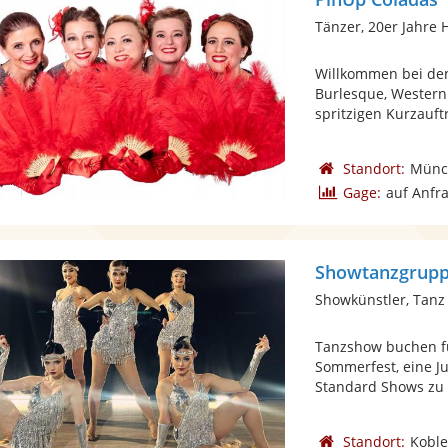
Tänzer, 20er Jahre H
Willkommen bei den
Burlesque, Western
spritzigen Kurzauftri
Standort:
Münc
Gage:
auf Anfr
Showtanzgrupp
Showkünstler, Tanz
Tanzshow buchen fü
Sommerfest, eine J
Standard Shows zu 
Standort:
Koble