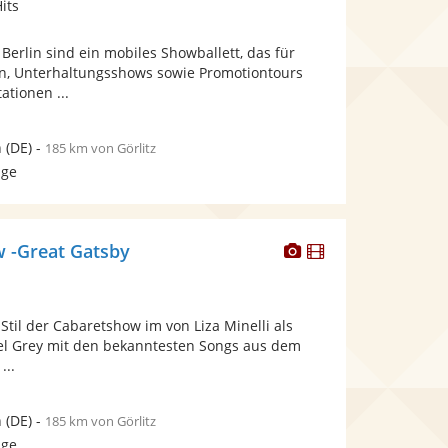
its
stellt
stellt
Fotos
Videos
Berlin sind ein mobiles Showballett, das für
bereit.
bereit.
n, Unterhaltungsshows sowie Promotiontours
tionen ...
n
(DE)
-
185 km von Görlitz
age
Dieser
Dieser
w -Great Gatsby
Künstler
Künstler
stellt
stellt
Fotos
Videos
Stil der Cabaretshow im von Liza Minelli als
bereit.
bereit.
oel Grey mit den bekanntesten Songs aus dem
...
n
(DE)
-
185 km von Görlitz
age