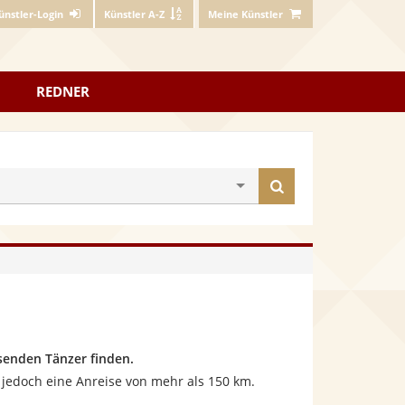
ünstler-Login
Künstler A-Z
Meine Künstler
REDNER
Künstler
finden
senden Tänzer finden.
n jedoch eine Anreise von mehr als 150 km.