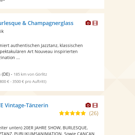
Dieser
Dieser
urlesque & Champagnerglass
Künstler
Künstler
ik
stellt
stellt
Fotos
Videos
niert authentischen Jazztanz, klassischen
bereit.
bereit.
spektakulären Art Nouveau inspirierten
ination ...
n
(DE)
-
185 km von Görlitz
1800 € - 3500 € pro Auftritt)
Dieser
Dieser
 Vintage-Tänzerin
Künstler
Künstler
(26)
5,0
stellt
stellt
von
Fotos
Videos
eiter unten) 20ER JAHRE SHOW, BURLESQUE,
5
bereit.
bereit.
PTANZ, PUBLIKUMSANIMATION. Sowie CANCAN