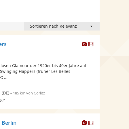
Dieser
Dieser
ers
Künstler
Künstler
stellt
stellt
Fotos
Videos
tlosen Glamour der 1920er bis 40er Jahre auf
bereit.
bereit.
 Swinging Flappers (früher Les Belles
 ...
n
(DE)
-
185 km von Görlitz
age
Dieser
Dieser
 Berlin
Künstler
Künstler