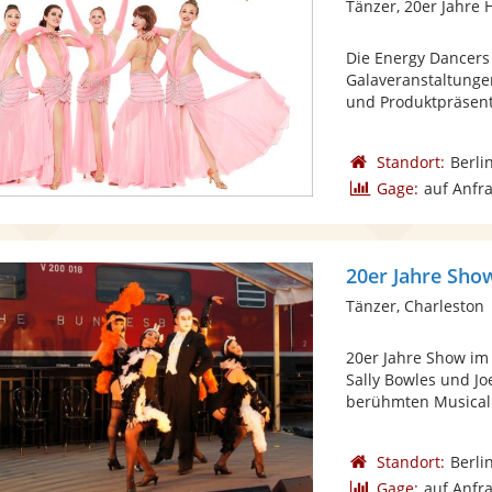
Tänzer, 20er Jahre H
Die Energy Dancers 
Galaveranstaltunge
und Produktpräsenta
Standort:
Berli
Gage:
auf Anfr
20er Jahre Sho
Tänzer, Charleston
20er Jahre Show im 
Sally Bowles und J
berühmten Musical 
Standort:
Berli
Gage:
auf Anfr