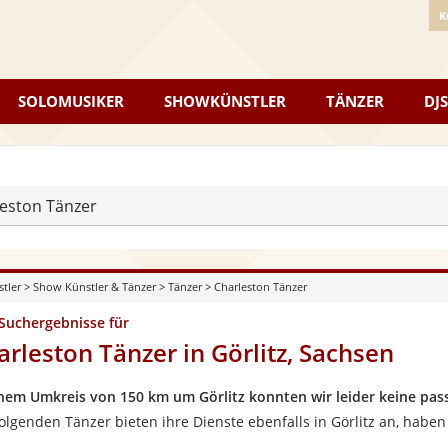
K
SOLOMUSIKER
SHOWKÜNSTLER
TÄNZER
DJS
eston Tänzer
stler
>
Show Künstler & Tänzer
>
Tänzer
>
Charleston Tänzer
 Suchergebnisse für
arleston Tänzer in Görlitz, Sachsen
inem Umkreis von 150 km um Görlitz konnten wir leider keine pas
folgenden Tänzer bieten ihre Dienste ebenfalls in Görlitz an, habe