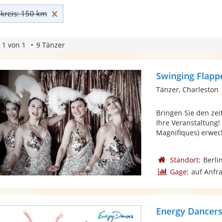
Umkreis: 150 km zurücksetzen
reis: 150 km
 1 von 1
9 Tänzer
Swinging Flapp
Tänzer, Charleston
Bringen Sie den zei
Ihre Veranstaltung!
Magnifiques) erweckt
Standort:
Berli
Gage:
auf Anfr
Energy Dancers