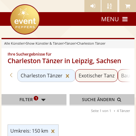
Künstler-
Künstler
Meine
eventpeppers
Login
A-
Künstle
MENU
Z
Alle Künstler
>
Show Künstler & Tänzer
>
Tänzer
>
Charleston Tänzer
Ihre Suchergebnisse für
Charleston Tänzer in Leipzig, Sachsen
Zurück zu «Tänzer»
Kategorie «Charleston Tänz
Charleston Tänzer
Exotischer Tanz
Bauch
1
FILTER
SUCHE ÄNDERN
Seite 1 von 1
4 Tänzer
Umkreis: 150 km zurücksetzen
Umkreis: 150 km