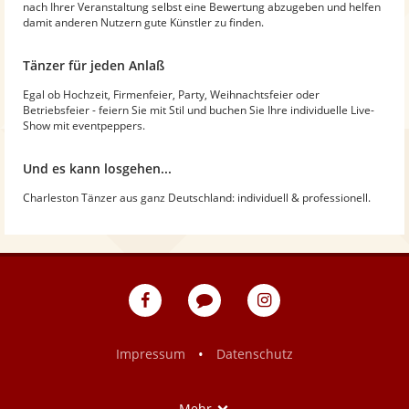
nach Ihrer Veranstaltung selbst eine Bewertung abzugeben und helfen
damit anderen Nutzern gute Künstler zu finden.
Tänzer für jeden Anlaß
Egal ob Hochzeit, Firmenfeier, Party, Weihnachtsfeier oder
Betriebsfeier - feiern Sie mit Stil und buchen Sie Ihre individuelle Live-
Show mit eventpeppers.
Und es kann losgehen...
Charleston Tänzer aus ganz Deutschland: individuell & professionell.
eventpeppers
Blog
eventpeppers
auf
auf
Facebook
Instagram
•
Impressum
Datenschutz
Show
Mehr