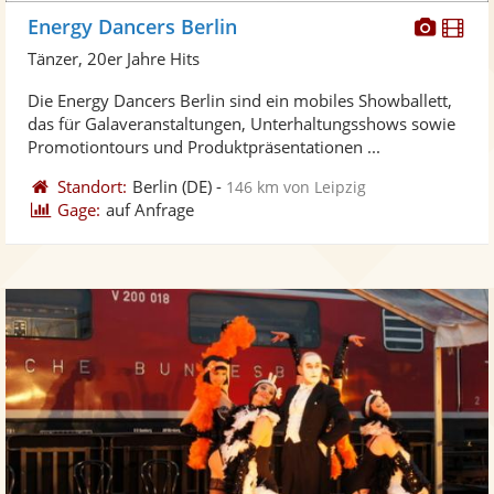
Diese
Di
Energy Dancers Berlin
Künst
Kü
Tänzer, 20er Jahre Hits
stellt
ste
Die Energy Dancers Berlin sind ein mobiles Showballett,
Fotos
Vi
das für Galaveranstaltungen, Unterhaltungsshows sowie
bereit
ber
Promotiontours und Produktpräsentationen ...
Standort:
Berlin
(DE)
-
146 km von Leipzig
Gage:
auf Anfrage