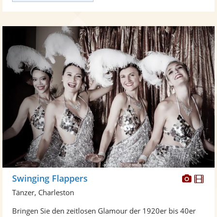
Diese
Di
Swinging Flappers
Künst
Kü
Tänzer, Charleston
stellt
ste
Bringen Sie den zeitlosen Glamour der 1920er bis 40er
Fotos
Vi