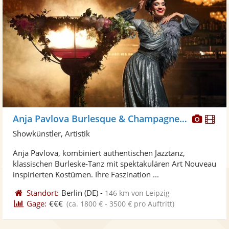
Diese
Di
Anja Pavlova Burlesque & Champagnerglass
Künst
Kü
Showkünstler, Artistik
stellt
ste
Anja Pavlova, kombiniert authentischen Jazztanz,
Fotos
Vi
klassischen Burleske-Tanz mit spektakulären Art Nouveau
bereit
ber
inspirierten Kostümen. Ihre Faszination ...
Standort:
Berlin
(DE)
-
146 km von Leipzig
Gage:
€€€
(ca. 1800 € - 3500 € pro Auftritt)