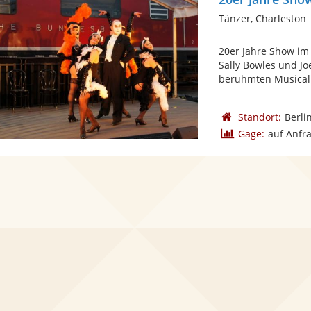
Tänzer, Charleston
20er Jahre Show im 
Sally Bowles und J
berühmten Musical 
Standort:
Berli
Gage:
auf Anfr