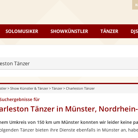
K
SOLOMUSIKER
SHOWKÜNSTLER
TÄNZER
DJS
eston Tänzer
stler
>
Show Künstler & Tänzer
>
Tänzer
>
Charleston Tänzer
 Suchergebnisse für
arleston Tänzer in Münster, Nordrhein
inem Umkreis von 150 km um Münster konnten wir leider keine pa
folgenden Tänzer bieten ihre Dienste ebenfalls in Münster an, hab