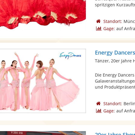
spritzigen Kurzauftri
Standort:
Münc
Gage:
auf Anfr
Energy Dancers
Tänzer, 20er Jahre H
Die Energy Dancers 
Galaveranstaltunge
und Produktpräsenta
Standort:
Berli
Gage:
auf Anfr
20er Jahre Sho