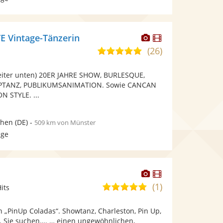
Dieser
Dieser
 Vintage-Tänzerin
Künstler
Künstler
(26)
5,0
stellt
stellt
von
Fotos
Videos
eiter unten) 20ER JAHRE SHOW, BURLESQUE,
5
bereit.
bereit.
PTANZ, PUBLIKUMSANIMATION. Sowie CANCAN
Sternen
 STYLE. ...
hen
(DE)
-
509 km von Münster
age
Dieser
Dieser
Künstler
Künstler
(1)
5,0
its
stellt
stellt
von
Fotos
Videos
 „PinUp Coladas“. Showtanz, Charleston, Pin Up,
5
bereit.
bereit.
. Sie suchen…. … einen ungewöhnlichen,