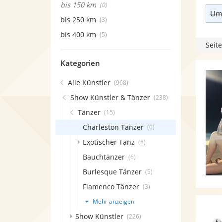
bis 150 km
(0)
Umk
bis 250 km
(3)
bis 400 km
(5)
Seite
Kategorien
Alle Künstler
(968)
Show Künstler & Tänzer
(238)
Tänzer
(15)
Charleston Tänzer
(0)
Exotischer Tanz
(8)
Bauchtänzer
(6)
Burlesque Tänzer
(5)
Flamenco Tänzer
(3)
Mehr anzeigen
Show Künstler
(226)