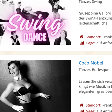
Tänzer, Swing
Giuseppina Galloro
der Swing-Tanzkunst
leidenschaftliche ...
Standort:
Frank
Gage:
auf Anfr
Coco Nobel
Tänzer, Burlesque
Lassen Sie sich ve
klingt wie Musik in 
eleganten, graziösen
Standort:
Frank
Gage:
auf Anfr