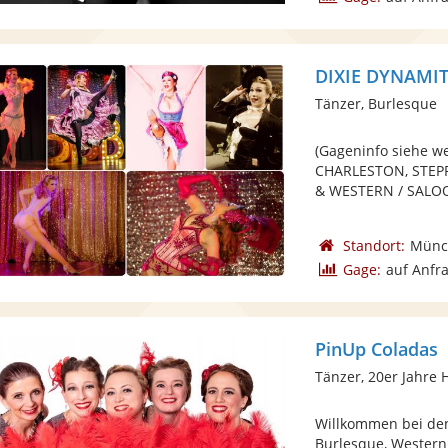
DIXIE DYNAMITE
Tänzer, Burlesque
(Gageninfo siehe w
CHARLESTON, STEP
& WESTERN / SALOON
Standort:
Münc
Gage:
auf Anfr
PinUp Coladas
Tänzer, 20er Jahre H
Willkommen bei den
Burlesque, Western