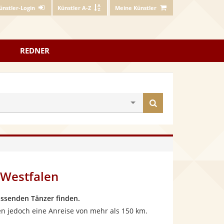
ünstler-Login
Künstler A-Z
Meine Künstler
REDNER
Künstler
finden
-Westfalen
ssenden Tänzer finden.
en jedoch eine Anreise von mehr als 150 km.