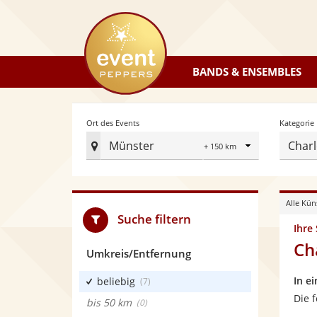
eventpeppers
BANDS & ENSEMBLES
Radius
Ort des Events
Kategorie
Münster
Charl
Ort
des
Events
Alle Kün
festlegen
Suche filtern
Ihre
Ch
Umkreis/Entfernung
In e
beliebig
(7)
Die 
bis 50 km
(0)