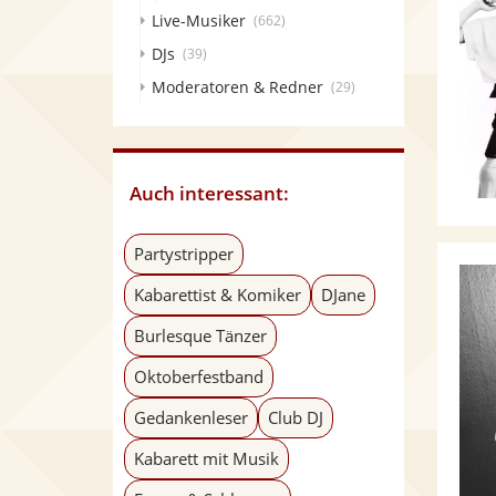
Live-Musiker
(662)
DJs
(39)
Moderatoren & Redner
(29)
Auch interessant:
Partystripper
Kabarettist & Komiker
DJane
Burlesque Tänzer
Oktoberfestband
Gedankenleser
Club DJ
Kabarett mit Musik