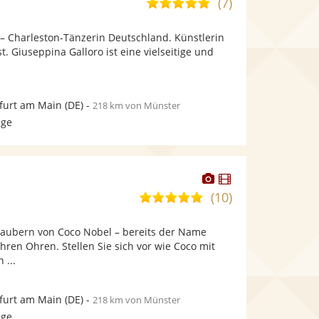
(7)
5,0
stellt
stellt
von
Fotos
Videos
 – Charleston-Tänzerin Deutschland. Künstlerin
5
bereit.
bereit.
. Giuseppina Galloro ist eine vielseitige und
Sternen
furt am Main
(DE)
-
218 km von Münster
age
Dieser
Dieser
Künstler
Künstler
(10)
5,0
stellt
stellt
von
Fotos
Videos
rzaubern von Coco Nobel – bereits der Name
5
bereit.
bereit.
Ihren Ohren. Stellen Sie sich vor wie Coco mit
Sternen
 ...
furt am Main
(DE)
-
218 km von Münster
age