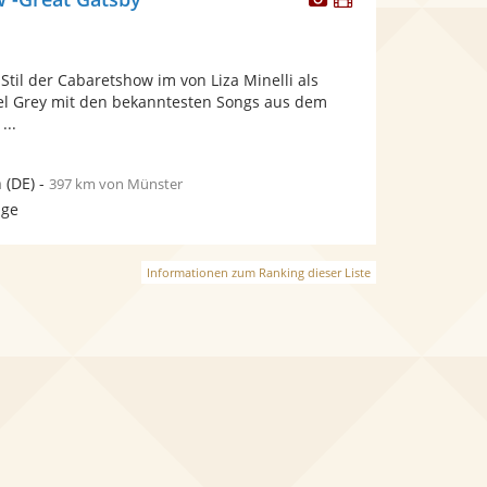
Künstler
Künstler
stellt
stellt
Fotos
Videos
Stil der Cabaretshow im von Liza Minelli als
bereit.
bereit.
oel Grey mit den bekanntesten Songs aus dem
...
n
(DE)
-
397 km von Münster
age
Informationen zum Ranking dieser Liste