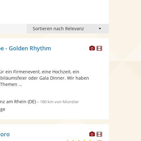
Dieser
Dieser
e - Golden Rhythm
Künstler
Künstler
stellt
stellt
Fotos
Videos
r ein Firmenevent, eine Hochzeit, ein
bereit.
bereit.
ubiläumsfeier oder Gala Dinner. Wir haben
Themen ...
nz am Rhein
(DE)
-
180 km von Münster
age
Dieser
Dieser
loro
Künstler
Künstler