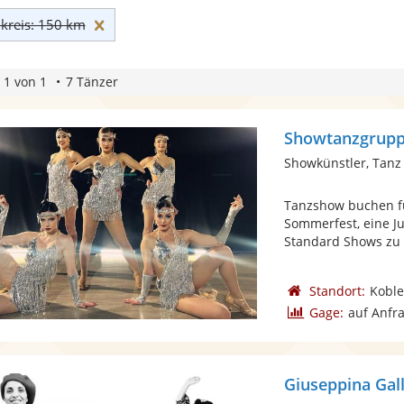
Umkreis: 150 km zurücksetzen
reis: 150 km
 1 von 1
7 Tänzer
Showtanzgrupp
Showkünstler, Tanz
Tanzshow buchen fü
Sommerfest, eine J
Standard Shows zu 
Standort:
Koble
Gage:
auf Anfr
Giuseppina Gal