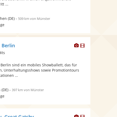
Sternen
tt ...
hen
(DE)
-
509 km von Münster
age
Dieser
Dieser
 Berlin
Künstler
Künstler
its
stellt
stellt
Fotos
Videos
Berlin sind ein mobiles Showballett, das für
bereit.
bereit.
n, Unterhaltungsshows sowie Promotiontours
tionen ...
n
(DE)
-
397 km von Münster
age
Dieser
Dieser
w -Great Gatsby