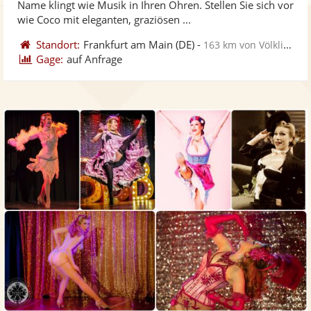
Name klingt wie Musik in Ihren Ohren. Stellen Sie sich vor
bereit
ber
Sternen
wie Coco mit eleganten, graziösen ...
Standort:
Frankfurt am Main
(DE)
-
163 km von Völklingen
Gage:
auf Anfrage