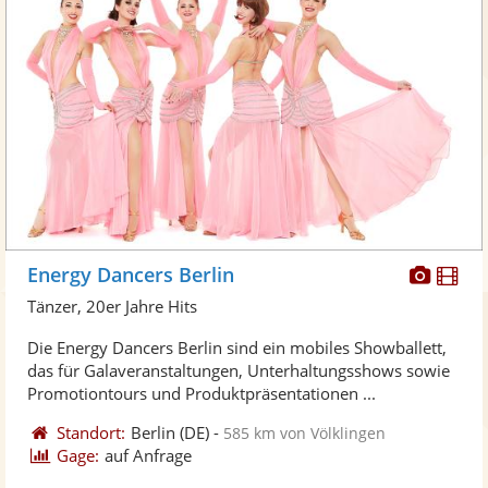
Diese
Di
Energy Dancers Berlin
Künst
Kü
Tänzer, 20er Jahre Hits
stellt
ste
Die Energy Dancers Berlin sind ein mobiles Showballett,
Fotos
Vi
das für Galaveranstaltungen, Unterhaltungsshows sowie
bereit
ber
Promotiontours und Produktpräsentationen ...
Standort:
Berlin
(DE)
-
585 km von Völklingen
Gage:
auf Anfrage