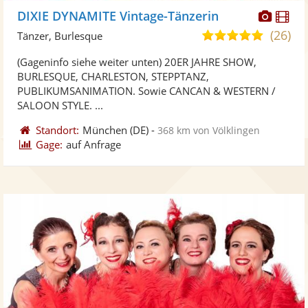
Diese
Di
DIXIE DYNAMITE Vintage-Tänzerin
Künst
Kü
(26)
5,0
Tänzer, Burlesque
stellt
ste
von
(Gageninfo siehe weiter unten) 20ER JAHRE SHOW,
Fotos
Vi
5
BURLESQUE, CHARLESTON, STEPPTANZ,
bereit
ber
Sternen
PUBLIKUMSANIMATION. Sowie CANCAN & WESTERN /
SALOON STYLE. ...
Standort:
München
(DE)
-
368 km von Völklingen
Gage:
auf Anfrage