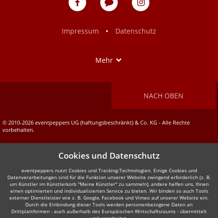
auf
auf
Facebook
Instagram
•
Impressum
Datenschutz
Show
Mehr
NACH OBEN
© 2010-2026 eventpeppers UG (haftungsbeschränkt) & Co. KG - Alle Rechte
vorbehalten.
Cookies und Datenschutz
eventpeppers nutzt Cookies und Tracking-Technologien. Einige Cookies und
Datenverarbeitungen sind für die Funktion unserer Website zwingend erforderlich (z. B.
um Künstler im Künstlerkorb "Meine Künstler" zu sammeln), andere helfen uns, Ihnen
einen optimierten und individualisierten Service zu bieten. Wir binden so auch Tools
externer Dienstleister wie z. B. Google, Facebook und Vimeo auf unserer Website ein.
Durch die Einbindung dieser Tools werden personenbezogene Daten an
Drittplattformen - auch außerhalb des Europäischen Wirtschaftsraums - übermittelt