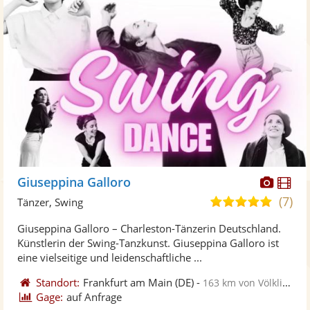
Diese
Di
Giuseppina Galloro
Künst
Kü
(7)
5,0
Tänzer, Swing
stellt
ste
von
Giuseppina Galloro – Charleston-Tänzerin Deutschland.
Fotos
Vi
5
Künstlerin der Swing-Tanzkunst. Giuseppina Galloro ist
bereit
ber
Sternen
eine vielseitige und leidenschaftliche ...
Standort:
Frankfurt am Main
(DE)
-
163 km von Völklingen
Gage:
auf Anfrage