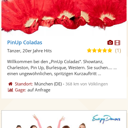
Diese
Di
PinUp Coladas
Künst
Kü
(1)
5,0
Tänzer, 20er Jahre Hits
stellt
ste
von
Willkommen bei den „PinUp Coladas“. Showtanz,
Fotos
Vi
5
Charleston, Pin Up, Burlesque, Western. Sie suchen…. …
bereit
ber
Sternen
einen ungewöhnlichen, spritzigen Kurzauftritt ...
Standort:
München
(DE)
-
368 km von Völklingen
Gage:
auf Anfrage