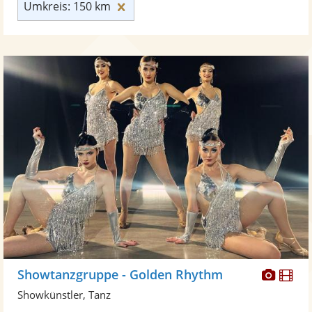
Umkreis: 150 km zurücksetzen
Umkreis: 150 km
Diese
Di
Showtanzgruppe - Golden Rhythm
Künst
Kü
Showkünstler, Tanz
stellt
ste