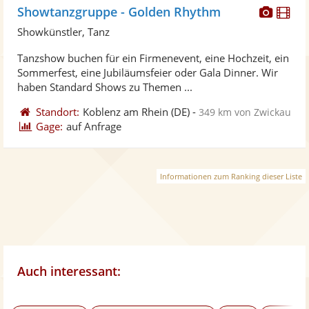
Diese
Di
Showtanzgruppe - Golden Rhythm
Künst
Kü
Showkünstler, Tanz
stellt
ste
Tanzshow buchen für ein Firmenevent, eine Hochzeit, ein
Fotos
Vi
Sommerfest, eine Jubiläumsfeier oder Gala Dinner. Wir
bereit
ber
haben Standard Shows zu Themen ...
Standort:
Koblenz am Rhein
(DE)
-
349 km von Zwickau
Gage:
auf Anfrage
Informationen zum Ranking dieser Liste
Auch interessant: