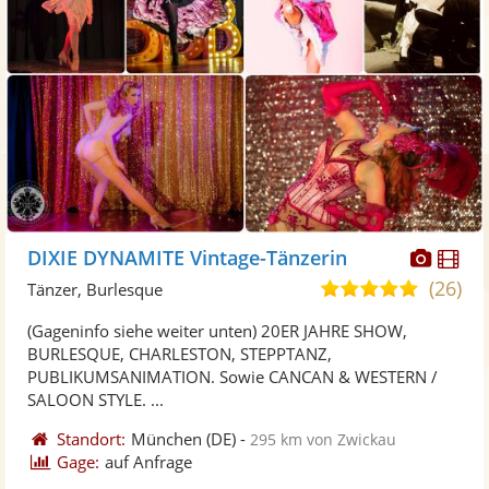
Diese
Di
DIXIE DYNAMITE Vintage-Tänzerin
Künst
Kü
(26)
5,0
Tänzer, Burlesque
stellt
ste
von
(Gageninfo siehe weiter unten) 20ER JAHRE SHOW,
Fotos
Vi
5
BURLESQUE, CHARLESTON, STEPPTANZ,
bereit
ber
Sternen
PUBLIKUMSANIMATION. Sowie CANCAN & WESTERN /
SALOON STYLE. ...
Standort:
München
(DE)
-
295 km von Zwickau
Gage:
auf Anfrage