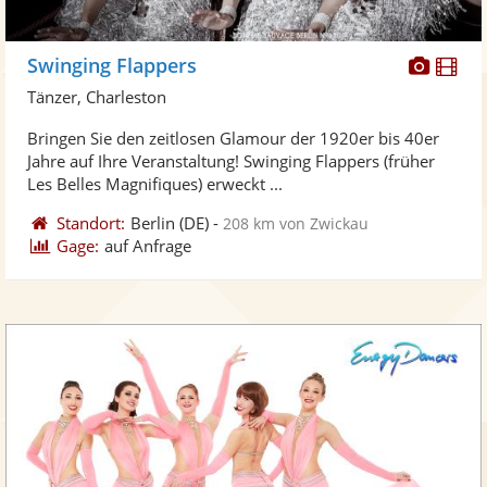
Diese
Di
Swinging Flappers
Künst
Kü
Tänzer, Charleston
stellt
ste
Bringen Sie den zeitlosen Glamour der 1920er bis 40er
Fotos
Vi
Jahre auf Ihre Veranstaltung! Swinging Flappers (früher
bereit
ber
Les Belles Magnifiques) erweckt ...
Standort:
Berlin
(DE)
-
208 km von Zwickau
Gage:
auf Anfrage