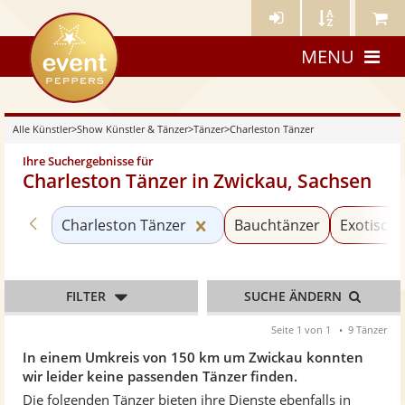
Künstler-
Künstler
Meine
eventpeppers
Login
A-
Künstle
MENU
Z
Alle Künstler
>
Show Künstler & Tänzer
>
Tänzer
>
Charleston Tänzer
Ihre Suchergebnisse für
Charleston Tänzer in Zwickau, Sachsen
Zurück zu «Tänzer»
Kategorie «Charleston Tänz
Charleston Tänzer
Bauchtänzer
Exotische
FILTER
SUCHE ÄNDERN
Seite 1 von 1
9 Tänzer
In einem Umkreis von 150 km um Zwickau konnten
wir leider keine passenden Tänzer finden.
Die folgenden Tänzer bieten ihre Dienste ebenfalls in