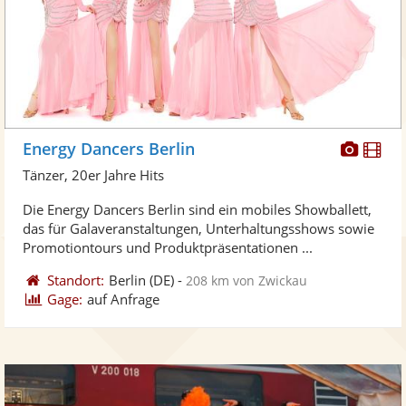
Diese
Di
Energy Dancers Berlin
Künst
Kü
Tänzer, 20er Jahre Hits
stellt
ste
Die Energy Dancers Berlin sind ein mobiles Showballett,
Fotos
Vi
das für Galaveranstaltungen, Unterhaltungsshows sowie
bereit
ber
Promotiontours und Produktpräsentationen ...
Standort:
Berlin
(DE)
-
208 km von Zwickau
Gage:
auf Anfrage