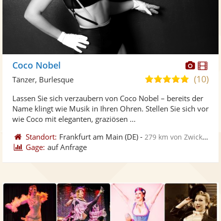
Diese
Di
Coco Nobel
Künst
Kü
(10)
5,0
Tänzer, Burlesque
stellt
ste
von
Lassen Sie sich verzaubern von Coco Nobel – bereits der
Fotos
Vi
5
Name klingt wie Musik in Ihren Ohren. Stellen Sie sich vor
bereit
ber
Sternen
wie Coco mit eleganten, graziösen ...
Standort:
Frankfurt am Main
(DE)
-
279 km von Zwickau
Gage:
auf Anfrage