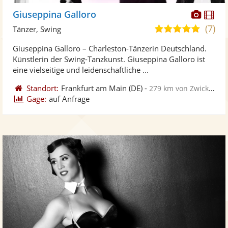
Diese
Di
Giuseppina Galloro
Künst
Kü
(7)
5,0
Tänzer, Swing
stellt
ste
von
Giuseppina Galloro – Charleston-Tänzerin Deutschland.
Fotos
Vi
5
Künstlerin der Swing-Tanzkunst. Giuseppina Galloro ist
bereit
ber
Sternen
eine vielseitige und leidenschaftliche ...
Standort:
Frankfurt am Main
(DE)
-
279 km von Zwickau
Gage:
auf Anfrage