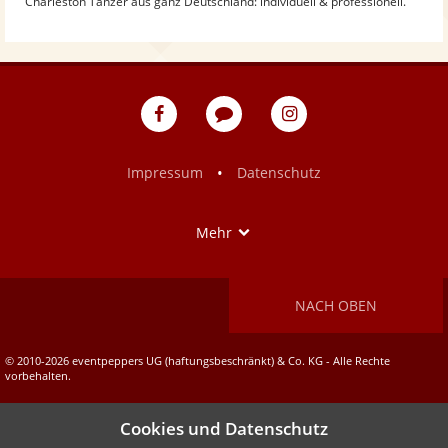
Charleston Tänzer aus ganz Deutschland: individuell & professionell.
eventpeppers
Blog
eventpeppers
auf
auf
Facebook
Instagram
•
Impressum
Datenschutz
Show
Mehr
NACH OBEN
© 2010-2026 eventpeppers UG (haftungsbeschränkt) & Co. KG - Alle Rechte
vorbehalten.
Cookies und Datenschutz