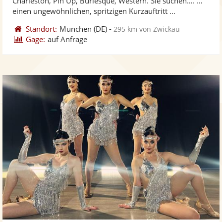
Charleston, Pin Up, Burlesque, Western. Sie suchen…. …
bereit
ber
Sternen
einen ungewöhnlichen, spritzigen Kurzauftritt ...
Standort:
München
(DE)
-
295 km von Zwickau
Gage:
auf Anfrage