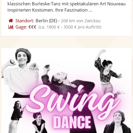
klassischen Burleske-Tanz mit spektakulären Art Nouveau
bereit
ber
inspirierten Kostümen. Ihre Faszination ...
Standort:
Berlin
(DE)
-
208 km von Zwickau
Gage:
€€€
(ca. 1800 € - 3500 € pro Auftritt)