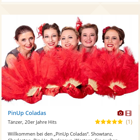
Diese
Di
PinUp Coladas
Künst
Kü
(1)
5,0
Tänzer, 20er Jahre Hits
stellt
ste
von
Willkommen bei den „PinUp Coladas“. Showtanz,
Fotos
Vi
5