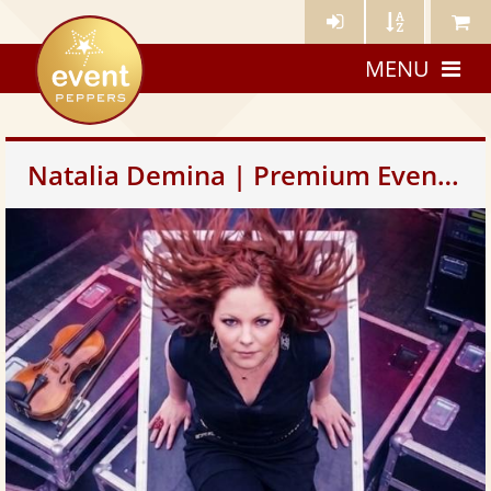
Künstler-
Künstler
Meine
eventpeppers
Login
A-
Künstle
MENU
Z
Natalia Demina | Premium Event-Geigerin