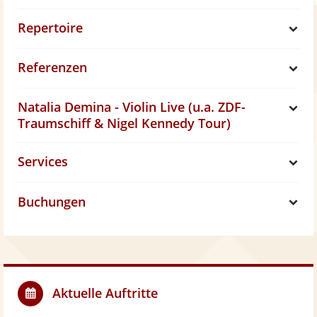
Repertoire
S
Referenzen
h
S
Natalia Demina - Violin Live (u.a. ZDF-
o
h
S
Traumschiff & Nigel Kennedy Tour)
w
o
h
Services
S
w
o
Buchungen
h
S
w
o
h
w
o
Aktuelle Auftritte