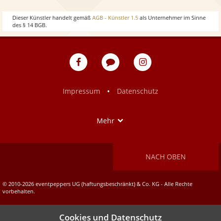
Dieser Künstler handelt gemäß
AGB - Künstler 1.5
als Unternehmer im Sinne
des § 14 BGB.
eventpeppers
Blog
eventpeppers
auf
auf
Facebook
Instagram
•
Impressum
Datenschutz
Show
Mehr
NACH OBEN
© 2010-2026 eventpeppers UG (haftungsbeschränkt) & Co. KG - Alle Rechte
vorbehalten.
Cookies und Datenschutz