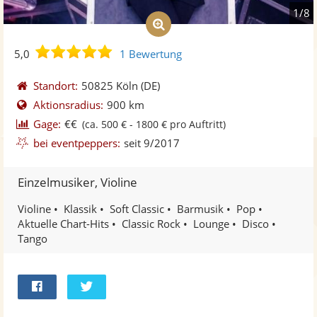
1/8
5,0
5,0
1 Bewertung
von
5
Standort:
50825 Köln
(DE)
Sternen
Aktionsradius:
900 km
Gage:
€€
(ca. 500 € - 1800 € pro Auftritt)
bei eventpeppers:
seit 9/2017
Einzelmusiker, Violine
Violine
Klassik
Soft Classic
Barmusik
Pop
Aktuelle Chart-Hits
Classic Rock
Lounge
Disco
Tango
Bei
Twittern