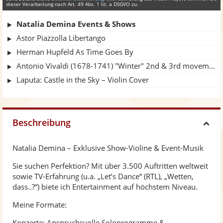
dieser Verarbeitung nach Art. 49 Abs. 1 lit. a DSGVO zu.
Natalia Demina Events & Shows
Astor Piazzolla Libertango
Herman Hupfeld As Time Goes By
Antonio Vivaldi (1678-1741) "Winter" 2nd & 3rd movement.
Laputa: Castle in the Sky – Violin Cover
Beschreibung
H
Natalia Demina – Exklusive Show-Violine & Event-Musik
i
Sie suchen Perfektion? Mit über 3.500 Auftritten weltweit
sowie TV-Erfahrung (u.a. „Let’s Dance“ (RTL), „Wetten,
d
dass..?“) biete ich Entertainment auf höchstem Niveau.
Meine Formate:
e
Konzerte: Anspruchsvolle Soloprogramme &