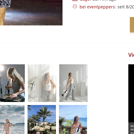
bei eventpeppers:
seit 8/2
Vi
Mi
de
au