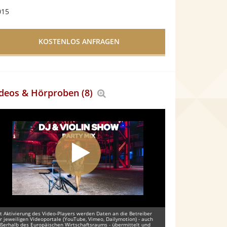
015
deos & Hörproben (8)
Bereich
vergrößern
t Aktivierung des Video-Players werden Daten an die Betreiber
r jeweiligen Videoportale (YouTube, Vimeo, Dailymotion) - auch
ßerhalb des Europäischen Wirtschaftsraums - übermittelt und