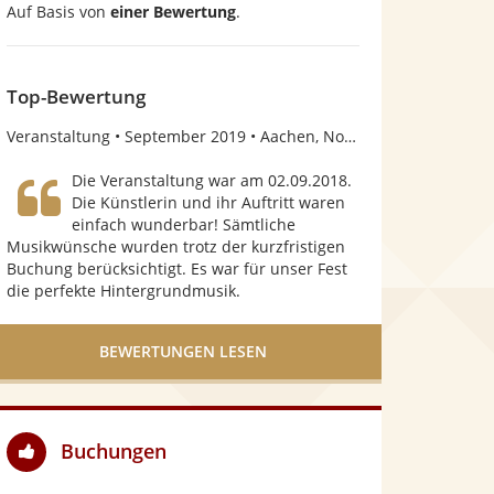
Auf Basis von
einer Bewertung
.
v
o
n
Top-Bewertung
5
Veranstaltung
September 2019
Aachen, Nordrhein-Westfalen
S
Die Veranstaltung war am 02.09.2018.
t
Die Künstlerin und ihr Auftritt waren
einfach wunderbar! Sämtliche
e
Musikwünsche wurden trotz der kurzfristigen
r
Buchung berücksichtigt. Es war für unser Fest
die perfekte Hintergrundmusik.
n
e
BEWERTUNGEN LESEN
n
Buchungen