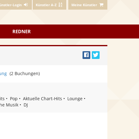
ünstler-Login
Künstler A-Z
Meine Künstler
REDNER
Bei
Twittern
Facebook
ung
(2 Buchungen)
teilen
its
Pop
Aktuelle Chart-Hits
Lounge
che Musik
DJ