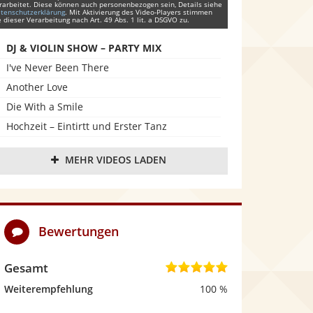
rarbeitet. Diese können auch personenbezogen sein, Details siehe
tenschutzerklärung
. Mit Aktivierung des Video-Players stimmen
e dieser Verarbeitung nach Art. 49 Abs. 1 lit. a DSGVO zu.
DJ & VIOLIN SHOW – PARTY MIX
I've Never Been There
Another Love
Die With a Smile
Hochzeit – Eintirtt und Erster Tanz
Hochzeit – Erster Tanz
MEHR VIDEOS LADEN
Kirchliche Trauung – Can't Help Falling in Love
Auftritt auf einer Kreuzfahrt – Ragtime
Bewertungen
Gesamt
5
,
Weiterempfehlung
100 %
0