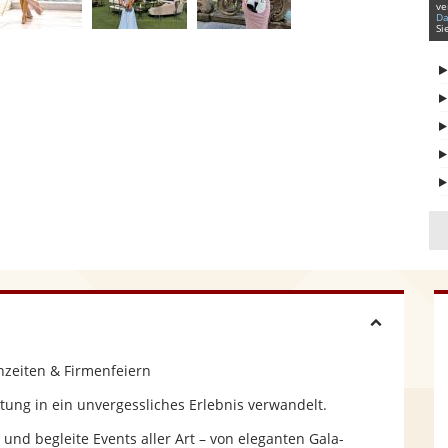
ve
Da
Si
H
hzeiten & Firmenfeiern
i
ltung in ein unvergessliches Erlebnis verwandelt.
d
n, und begleite Events aller Art – von eleganten Gala-