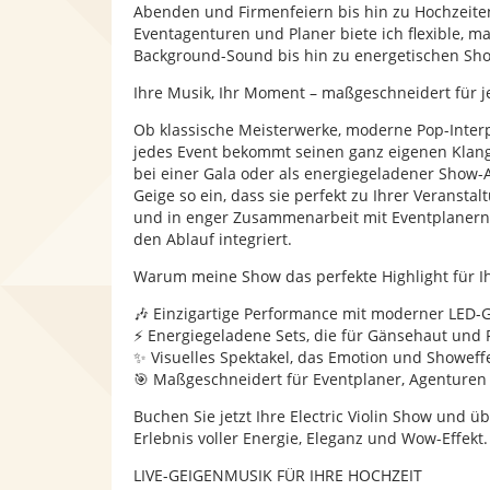
Abenden und Firmenfeiern bis hin zu Hochzeite
Eventagenturen und Planer biete ich flexible,
Background-Sound bis hin zu energetischen Sho
Ihre Musik, Ihr Moment – maßgeschneidert für 
Ob klassische Meisterwerke, moderne Pop-Inter
jedes Event bekommt seinen ganz eigenen Klang. A
bei einer Gala oder als energiegeladener Show-A
Geige so ein, dass sie perfekt zu Ihrer Veranstal
und in enger Zusammenarbeit mit Eventplanern 
den Ablauf integriert.
Warum meine Show das perfekte Highlight für Ihr
🎶 Einzigartige Performance mit moderner LED-
⚡ Energiegeladene Sets, die für Gänsehaut und
✨ Visuelles Spektakel, das Emotion und Showeff
🎯 Maßgeschneidert für Eventplaner, Agenturen 
Buchen Sie jetzt Ihre Electric Violin Show und 
Erlebnis voller Energie, Eleganz und Wow-Effekt.
LIVE-GEIGENMUSIK FÜR IHRE HOCHZEIT