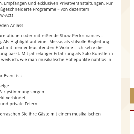
n, Empfängen und exklusiven Privatveranstaltungen. Für
 maßgeschneiderte Programme – von dezentem
e
w-Acts.
jeden Anlass
pretationen oder mitreißende Show-Performances –
ls Highlight auf einer Messe, als stilvolle Begleitung
ct mit meiner leuchtenden E-Violine – ich setze die
tung passt. Mit jahrelanger Erfahrung als Solo-Künstlerin
weiß ich, wie man musikalische Höhepunkte nahtlos in
 Event ist:
Geige
 Partystimmung sorgen
ekt verbindet
und private Feiern
überraschen Sie Ihre Gäste mit einem musikalischen