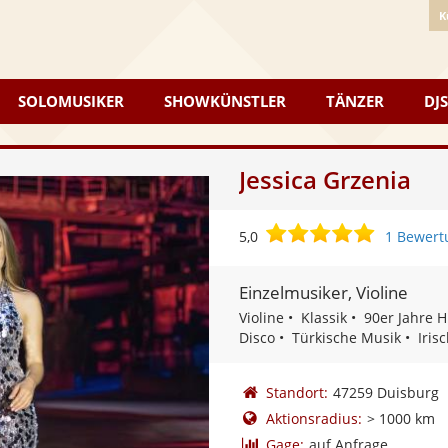
K
SOLOMUSIKER
SHOWKÜNSTLER
TÄNZER
DJS
Jessica Grzenia
5,0
5,0
1 Bewert
von
5
Einzelmusiker, Violine
Sternen
Violine
Klassik
90er Jahre H
Disco
Türkische Musik
Iris
Standort:
47259 Duisburg
Aktionsradius:
> 1000 km
Gage:
auf Anfrage