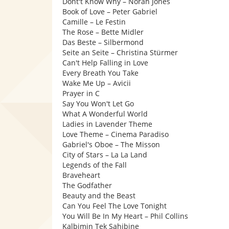
Dont't Know Why – Norah Jones
Book of Love – Peter Gabriel
Camille – Le Festin
The Rose – Bette Midler
Das Beste – Silbermond
Seite an Seite – Christina Stürmer
Can't Help Falling in Love
Every Breath You Take
Wake Me Up – Avicii
Prayer in C
Say You Won't Let Go
What A Wonderful World
Ladies in Lavender Theme
Love Theme – Cinema Paradiso
Gabriel's Oboe – The Misson
City of Stars – La La Land
Legends of the Fall
Braveheart
The Godfather
Beauty and the Beast
Can You Feel The Love Tonight
You Will Be In My Heart – Phil Collins
Kalbimin Tek Sahibine