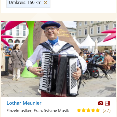
Umkreis: 150 km zurücksetzen
Umkreis: 150 km
Diese
Di
Lothar Meunier
Künst
Kü
(27)
5,0
Einzelmusiker, Französische Musik
stellt
ste
von