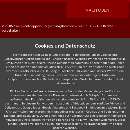
NACH OBEN
© 2010-2026 eventpeppers UG (haftungsbeschränkt) & Co. KG - Alle Rechte
vorbehalten.
Cookies und Datenschutz
eventpeppers nutzt Cookies und Tracking-Technologien. Einige Cookies und
Datenverarbeitungen sind für die Funktion unserer Website zwingend erforderlich (z. B.
um Künstler im Künstlerkorb "Meine Künstler" zu sammeln), andere helfen uns, Ihnen
einen optimierten und individualisierten Service zu bieten. Wir binden so auch Tools
externer Dienstleister wie z. B. Google, Facebook und Vimeo auf unserer Website ein.
Durch die Einbindung dieser Tools werden personenbezogene Daten an
Drittplattformen - auch außerhalb des Europäischen Wirtschaftsraums - übermittelt
und verarbeitet.
Klicken Sie bitte auf «Akzeptieren», wenn Sie mit der Verwendung aller Cookies
einverstanden sind und in die Datenverarbeitung durch Drittplattformen auch
außerhalb des Europäischen Wirtschaftsraums nach Art. 49 Abs. 1 lit. a DSGVO
zustimmen. In diesem Fall werden insbesondere Videoplayer von YouTube, Vimeo und
Dailymotion, Google Maps, Google Analytics und Facebook-Einbindungen aktiviert. Beim
Klick auf «Ablehnen» werden nicht unbedingt erforderlich Cookies und Tools externer
Dienstleister deaktiviert. Durch einen Klick auf «Datenschutz-Einstellungen» können Sie
individuelle Einstellungen treffen und bereits erteilte Einwilligungen widerrufen. Diese
Einstellungen erreichen Sie auch jederzeit über den Link «Datenschutz» im Footer
unserer Website.