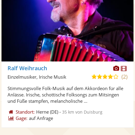
Diese
Di
Ralf Weihrauch
Künst
Kü
(2)
4,1
Einzelmusiker, Irische Musik
stellt
ste
von
Stimmungsvolle Folk-Musik auf dem Akkordeon für alle
Fotos
Vi
5
Anlässe. Irische, schottische Folksongs zum Mitsingen
bereit
ber
Sternen
und Füße stampfen, melancholische ...
Standort:
Herne
(DE)
-
35 km von Duisburg
Gage:
auf Anfrage