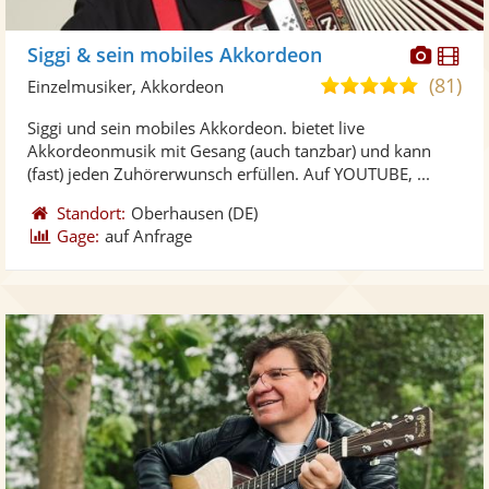
Diese
Di
Siggi & sein mobiles Akkordeon
Künst
Kü
(81)
5,0
Einzelmusiker, Akkordeon
stellt
ste
von
Siggi und sein mobiles Akkordeon. bietet live
Fotos
Vi
5
Akkordeonmusik mit Gesang (auch tanzbar) und kann
bereit
ber
Sternen
(fast) jeden Zuhörerwunsch erfüllen. Auf YOUTUBE, ...
Standort:
Oberhausen
(DE)
Gage:
auf Anfrage