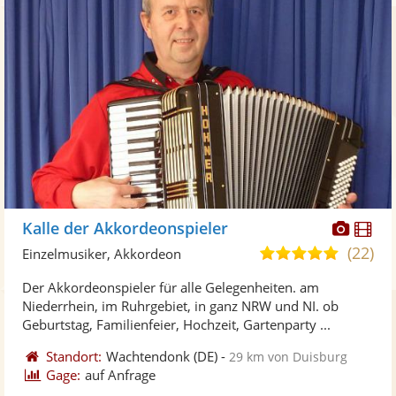
Diese
Di
Kalle der Akkordeonspieler
Künst
Kü
(22)
5,0
Einzelmusiker, Akkordeon
stellt
ste
von
Der Akkordeonspieler für alle Gelegenheiten. am
Fotos
Vi
5
Niederrhein, im Ruhrgebiet, in ganz NRW und NI. ob
bereit
ber
Sternen
Geburtstag, Familienfeier, Hochzeit, Gartenparty ...
Standort:
Wachtendonk
(DE)
-
29 km von Duisburg
Gage:
auf Anfrage