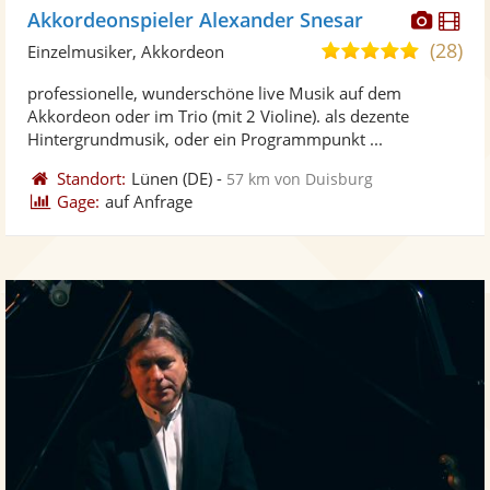
Diese
Di
Akkordeonspieler Alexander Snesar
Künst
Kü
(28)
4,8
Einzelmusiker, Akkordeon
stellt
ste
von
professionelle, wunderschöne live Musik auf dem
Fotos
Vi
5
Akkordeon oder im Trio (mit 2 Violine). als dezente
bereit
ber
Sternen
Hintergrundmusik, oder ein Programmpunkt ...
Standort:
Lünen
(DE)
-
57 km von Duisburg
Gage:
auf Anfrage