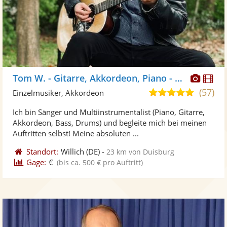
Diese
Di
Tom W. - Gitarre, Akkordeon, Piano - Kölsch
Künst
Kü
(57)
4,9
Einzelmusiker, Akkordeon
stellt
ste
von
Ich bin Sänger und Multiinstrumentalist (Piano, Gitarre,
Fotos
Vi
5
Akkordeon, Bass, Drums) und begleite mich bei meinen
bereit
ber
Sternen
Auftritten selbst! Meine absoluten ...
Standort:
Willich
(DE)
-
23 km von Duisburg
Gage:
€
(bis ca. 500 € pro Auftritt)