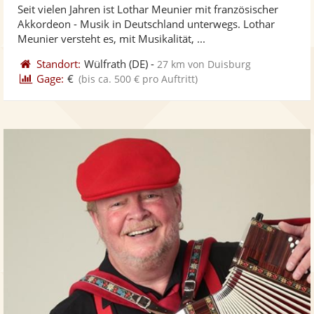
Seit vielen Jahren ist Lothar Meunier mit französischer
Fotos
Vi
5
Akkordeon - Musik in Deutschland unterwegs. Lothar
bereit
ber
Sternen
Meunier versteht es, mit Musikalität, ...
Standort:
Wülfrath
(DE)
-
27 km von Duisburg
Gage:
€
(bis ca. 500 € pro Auftritt)