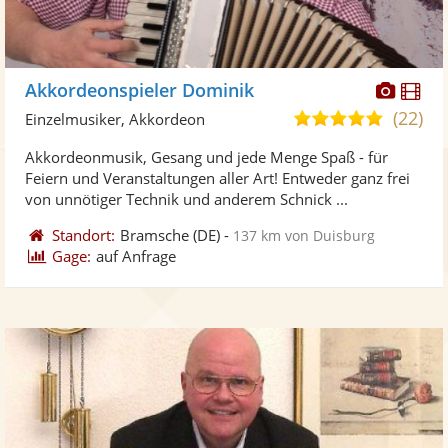
Diese
Di
Akkordeonspieler Dominik
Künst
Kü
(22)
5,0
Einzelmusiker, Akkordeon
stellt
ste
von
Akkordeonmusik, Gesang und jede Menge Spaß - für
Fotos
Vi
5
Feiern und Veranstaltungen aller Art! Entweder ganz frei
bereit
ber
Sternen
von unnötiger Technik und anderem Schnick ...
Standort:
Bramsche
(DE)
-
137 km von Duisburg
Gage:
auf Anfrage