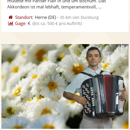
musette mit Pariser Flair in und um Bochum. Das
bereit
ber
Sternen
Akkordeon ist mal lebhaft, temperamentvoll, ...
Standort:
Herne
(DE)
-
35 km von Duisburg
Gage:
€
(bis ca. 500 € pro Auftritt)