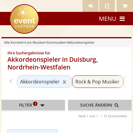
Künstler-
Künstler
Meine
eventpeppers
Login
A-
Künstle
MENU
Z
Alle Künstler
>
Live-Musiker
>
Solomusiker
>
Akkordeonspieler
Ihre Suchergebnisse für
Akkordeonspieler in Duisburg,
Nordrhein-Westfalen
Zurück zu «Solomusiker»
Kategorie «Akkordeonspieler
Akkordeonspieler
Rock & Pop Musiker
Sä
1
FILTER
SUCHE ÄNDERN
Seite 1 von 1
12 Solomusiker