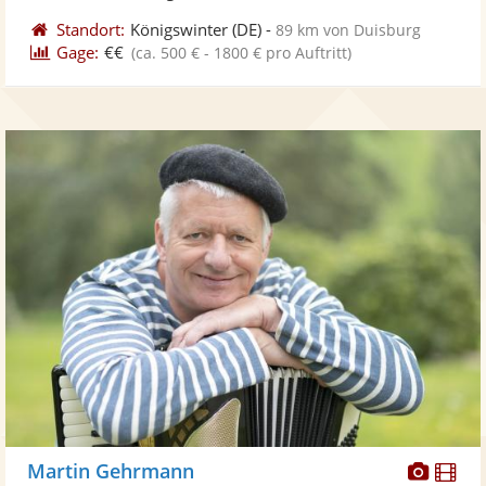
Standort:
Königswinter
(DE)
-
89 km von Duisburg
Gage:
€€
(ca. 500 € - 1800 € pro Auftritt)
Diese
Di
Martin Gehrmann