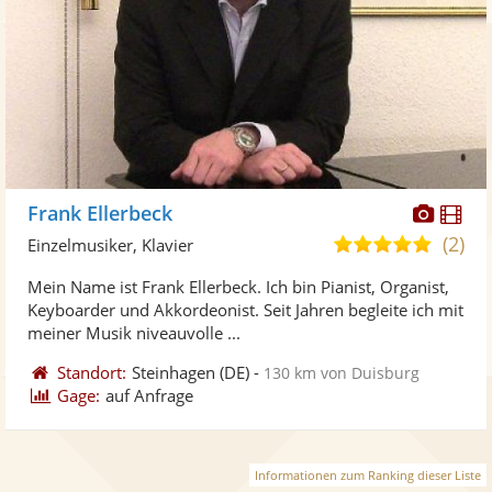
Diese
Di
Frank Ellerbeck
Künst
Kü
(2)
5,0
Einzelmusiker, Klavier
stellt
ste
von
Mein Name ist Frank Ellerbeck. Ich bin Pianist, Organist,
Fotos
Vi
5
Keyboarder und Akkordeonist. Seit Jahren begleite ich mit
bereit
ber
Sternen
meiner Musik niveauvolle ...
Standort:
Steinhagen
(DE)
-
130 km von Duisburg
Gage:
auf Anfrage
Informationen zum Ranking dieser Liste