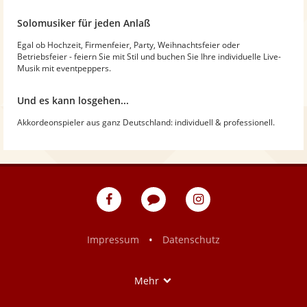
Solomusiker für jeden Anlaß
Egal ob Hochzeit, Firmenfeier, Party, Weihnachtsfeier oder
Betriebsfeier - feiern Sie mit Stil und buchen Sie Ihre individuelle Live-
Musik mit eventpeppers.
Und es kann losgehen...
Akkordeonspieler aus ganz Deutschland: individuell & professionell.
eventpeppers
Blog
eventpeppers
auf
auf
Facebook
Instagram
•
Impressum
Datenschutz
Show
Mehr