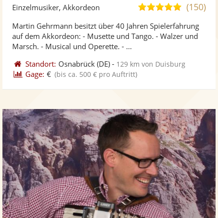
Künst
Kü
(150)
5,0
Einzelmusiker, Akkordeon
stellt
ste
von
Martin Gehrmann besitzt über 40 Jahren Spielerfahrung
Fotos
Vi
5
auf dem Akkordeon: - Musette und Tango. - Walzer und
bereit
ber
Sternen
Marsch. - Musical und Operette. - ...
Standort:
Osnabrück
(DE)
-
129 km von Duisburg
Gage:
€
(bis ca. 500 € pro Auftritt)