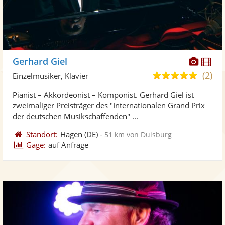
Diese
Di
Gerhard Giel
Künst
Kü
(2)
4,9
Einzelmusiker, Klavier
stellt
ste
von
Pianist – Akkordeonist – Komponist. Gerhard Giel ist
Fotos
Vi
5
zweimaliger Preisträger des "Internationalen Grand Prix
bereit
ber
Sternen
der deutschen Musikschaffenden" ...
Standort:
Hagen
(DE)
-
51 km von Duisburg
Gage:
auf Anfrage