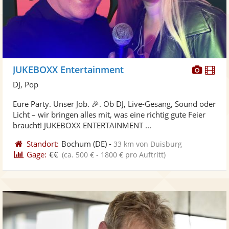
Diese
Di
JUKEBOXX Entertainment
Künst
Kü
DJ, Pop
stellt
ste
Eure Party. Unser Job. 🎉. Ob DJ, Live-Gesang, Sound oder
Fotos
Vi
Licht – wir bringen alles mit, was eine richtig gute Feier
bereit
ber
braucht! JUKEBOXX ENTERTAINMENT ...
Standort:
Bochum
(DE)
-
33 km von Duisburg
Gage:
€€
(ca. 500 € - 1800 € pro Auftritt)