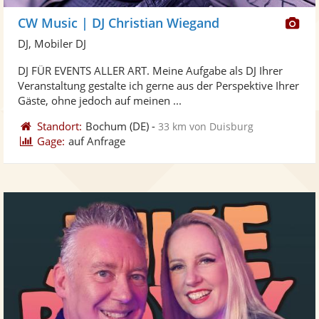
Di
CW Music | DJ Christian Wiegand
Kü
DJ, Mobiler DJ
ste
DJ FÜR EVENTS ALLER ART. Meine Aufgabe als DJ Ihrer
Fo
Veranstaltung gestalte ich gerne aus der Perspektive Ihrer
ber
Gäste, ohne jedoch auf meinen ...
Standort:
Bochum
(DE)
-
33 km von Duisburg
Gage:
auf Anfrage