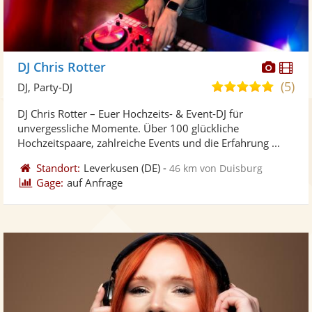
Diese
Di
DJ Chris Rotter
Künst
Kü
(5)
5,0
DJ, Party-DJ
stellt
ste
von
DJ Chris Rotter – Euer Hochzeits- & Event-DJ für
Fotos
Vi
5
unvergessliche Momente. Über 100 glückliche
bereit
ber
Sternen
Hochzeitspaare, zahlreiche Events und die Erfahrung ...
Standort:
Leverkusen
(DE)
-
46 km von Duisburg
Gage:
auf Anfrage