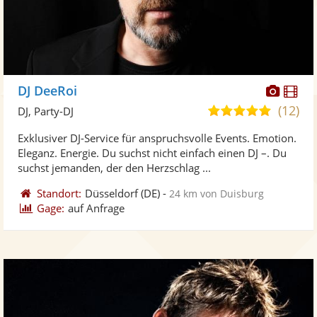
Diese
Di
DJ DeeRoi
Künst
Kü
(12)
5,0
DJ, Party-DJ
stellt
ste
von
Exklusiver DJ-Service für anspruchsvolle Events. Emotion.
Fotos
Vi
5
Eleganz. Energie. Du suchst nicht einfach einen DJ –. Du
bereit
ber
Sternen
suchst jemanden, der den Herzschlag ...
Standort:
Düsseldorf
(DE)
-
24 km von Duisburg
Gage:
auf Anfrage