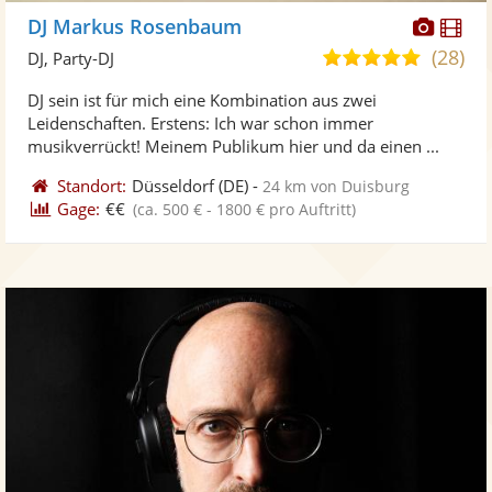
Diese
Di
DJ Markus Rosenbaum
Künst
Kü
(28)
5,0
DJ, Party-DJ
stellt
ste
von
DJ sein ist für mich eine Kombination aus zwei
Fotos
Vi
5
Leidenschaften. Erstens: Ich war schon immer
bereit
ber
Sternen
musikverrückt! Meinem Publikum hier und da einen ...
Standort:
Düsseldorf
(DE)
-
24 km von Duisburg
Gage:
€€
(ca. 500 € - 1800 € pro Auftritt)