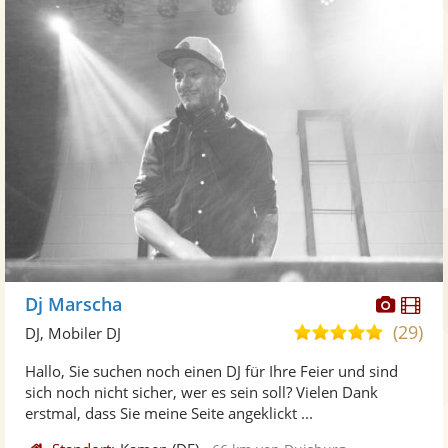
Diese
Di
Dj Marscha
Künst
Kü
(29)
5,0
DJ, Mobiler DJ
stellt
ste
von
Hallo, Sie suchen noch einen DJ für Ihre Feier und sind
Fotos
Vi
5
sich noch nicht sicher, wer es sein soll? Vielen Dank
bereit
ber
Sternen
erstmal, dass Sie meine Seite angeklickt ...