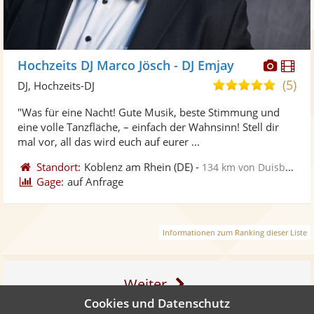
Diese
Di
Hochzeits DJ Marco Jösch - DJ Emjay
Künst
Kü
(5)
5,0
DJ, Hochzeits-DJ
stellt
ste
von
"Was für eine Nacht! Gute Musik, beste Stimmung und
Fotos
Vi
5
eine volle Tanzfläche, – einfach der Wahnsinn! Stell dir
bereit
ber
Sternen
mal vor, all das wird euch auf eurer ...
Standort:
Koblenz am Rhein
(DE)
-
134 km von Duisburg
Gage:
auf Anfrage
Informationen zum Ranking dieser Liste
Weiter
Cookies und Datenschutz