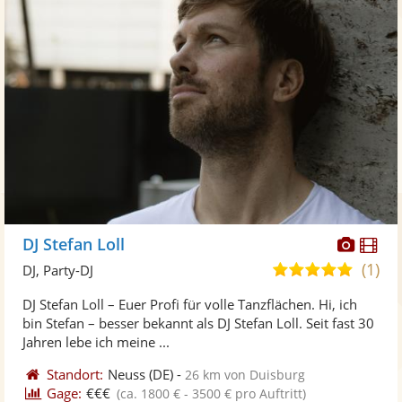
Diese
Di
DJ Stefan Loll
Künst
Kü
(1)
5,0
DJ, Party-DJ
stellt
ste
von
DJ Stefan Loll – Euer Profi für volle Tanzflächen. Hi, ich
Fotos
Vi
5
bin Stefan – besser bekannt als DJ Stefan Loll. Seit fast 30
bereit
ber
Sternen
Jahren lebe ich meine ...
Standort:
Neuss
(DE)
-
26 km von Duisburg
Gage:
€€€
(ca. 1800 € - 3500 € pro Auftritt)