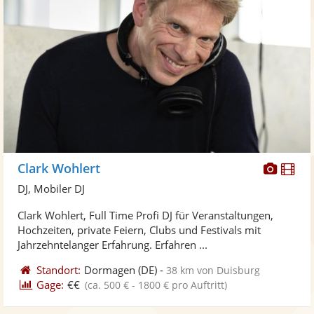
Diese
Di
Clark Wohlert
Künst
Kü
DJ, Mobiler DJ
stellt
ste
Clark Wohlert, Full Time Profi DJ für Veranstaltungen,
Fotos
Vi
Hochzeiten, private Feiern, Clubs und Festivals mit
bereit
ber
Jahrzehntelanger Erfahrung. Erfahren ...
Standort:
Dormagen
(DE)
-
38 km von Duisburg
Gage:
€€
(ca. 500 € - 1800 € pro Auftritt)