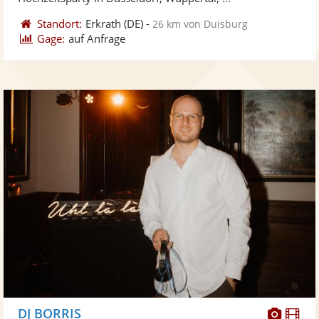
Standort:
Erkrath
(DE)
-
26 km von Duisburg
Gage:
auf Anfrage
Diese
Di
DJ BORRIS