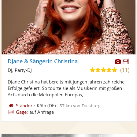
Diese
Di
DJane & Sängerin Christina
Künst
Kü
(11)
4,9
DJ, Party-DJ
stellt
ste
von
DJane Christina hat bereits mit jungen Jahren zahlreiche
Fotos
Vi
5
Erfolge gefeiert. So tourte sie als Musikerin mit großen
bereit
ber
Sternen
Acts durch die Metropolen Europas, ...
Standort:
Köln
(DE)
-
57 km von Duisburg
Gage:
auf Anfrage