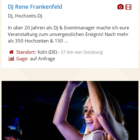
Diese
Di
DJ Rene Frankenfeld
Künst
Kü
DJ, Hochzeits-DJ
stellt
ste
In über 20 Jahren als DJ & Eventmanager mache ich eure
Fotos
Vi
Veranstaltung zum unvergesslichen Ereignis! Nach mehr
bereit
ber
als 350 Hochzeiten & 150 ...
Standort:
Köln
(DE)
-
57 km von Duisburg
Gage:
auf Anfrage