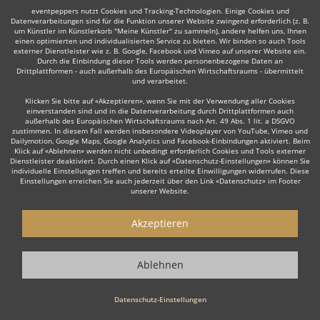
eventpeppers nutzt Cookies und Tracking-Technologien. Einige Cookies und
Datenverarbeitungen sind für die Funktion unserer Website zwingend erforderlich (z. B.
um Künstler im Künstlerkorb "Meine Künstler" zu sammeln), andere helfen uns, Ihnen
einen optimierten und individualisierten Service zu bieten. Wir binden so auch Tools
Auch interessant:
externer Dienstleister wie z. B. Google, Facebook und Vimeo auf unserer Website ein.
Durch die Einbindung dieser Tools werden personenbezogene Daten an
Drittplattformen - auch außerhalb des Europäischen Wirtschaftsraums - übermittelt
und verarbeitet.
Latin
DJane
Hochzeits DJ
Rock
Partystripper
Ta
Klicken Sie bitte auf «Akzeptieren», wenn Sie mit der Verwendung aller Cookies
einverstanden sind und in die Datenverarbeitung durch Drittplattformen auch
außerhalb des Europäischen Wirtschaftsraums nach Art. 49 Abs. 1 lit. a DSGVO
zustimmen. In diesem Fall werden insbesondere Videoplayer von YouTube, Vimeo und
Dailymotion, Google Maps, Google Analytics und Facebook-Einbindungen aktiviert. Beim
Klick auf «Ablehnen» werden nicht unbedingt erforderlich Cookies und Tools externer
Dienstleister deaktiviert. Durch einen Klick auf «Datenschutz-Einstellungen» können Sie
individuelle Einstellungen treffen und bereits erteilte Einwilligungen widerrufen. Diese
Wie funktioniert's?
Einstellungen erreichen Sie auch jederzeit über den Link «Datenschutz» im Footer
unserer Website.
1. Kostenlos anfragen
Akzeptieren
Starten Sie mit dem Button 'Kostenlos anfragen' eine Anfrage an die für
Sie interessanten DJs - also z. B. bestimmte DJs. Diesen Button finden
Sie auf den jeweiligen Künstler-Profil-Seiten der Discjockeys.
Ablehnen
2. Angebote erhalten & Details besprechen
Datenschutz-Einstellungen
Sie erhalten Angebote Ihrer angefragten DJs. Nutzen Sie die Funktionen