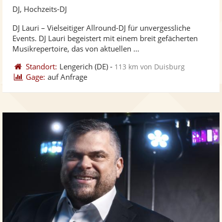
Künst
Kü
DJ, Hochzeits-DJ
stellt
ste
DJ Lauri – Vielseitiger Allround-DJ für unvergessliche
Fotos
Vi
Events. DJ Lauri begeistert mit einem breit gefächerten
bereit
ber
Musikrepertoire, das von aktuellen ...
Standort:
Lengerich
(DE)
-
113 km von Duisburg
Gage:
auf Anfrage