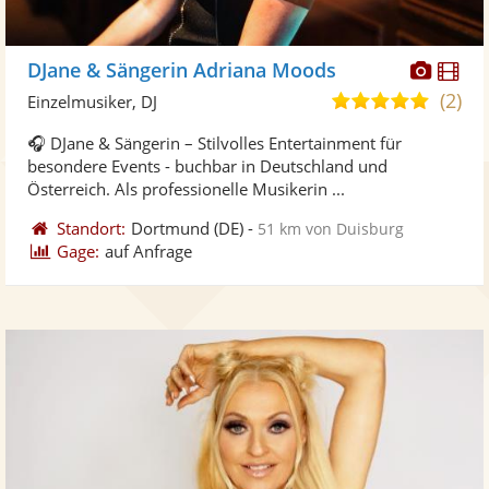
Diese
Di
DJane & Sängerin Adriana Moods
Künst
Kü
(2)
5,0
Einzelmusiker, DJ
stellt
ste
von
🎧 DJane & Sängerin – Stilvolles Entertainment für
Fotos
Vi
5
besondere Events - buchbar in Deutschland und
bereit
ber
Sternen
Österreich. Als professionelle Musikerin ...
Standort:
Dortmund
(DE)
-
51 km von Duisburg
Gage:
auf Anfrage