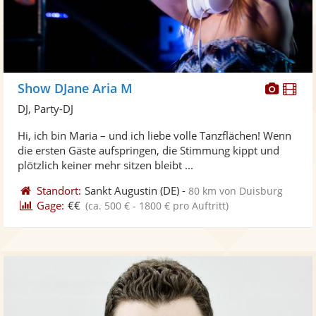
Diese
Di
Show DJane Aria M
Künst
Kü
DJ, Party-DJ
stellt
ste
Hi, ich bin Maria – und ich liebe volle Tanzflächen! Wenn
Fotos
Vi
die ersten Gäste aufspringen, die Stimmung kippt und
bereit
ber
plötzlich keiner mehr sitzen bleibt ...
Standort:
Sankt Augustin
(DE)
-
80 km von Duisburg
Gage:
€€
(ca. 500 € - 1800 € pro Auftritt)