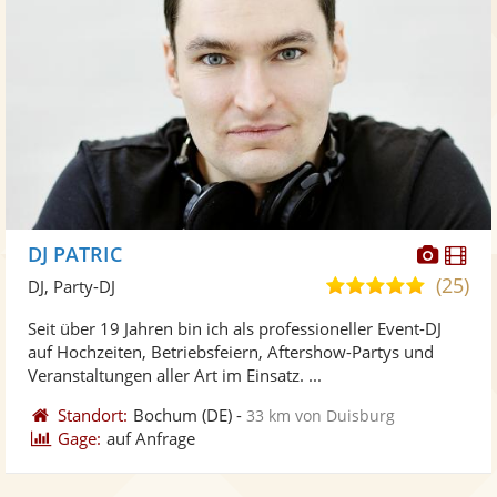
Diese
Di
DJ PATRIC
Künst
Kü
(25)
5,0
DJ, Party-DJ
stellt
ste
von
Seit über 19 Jahren bin ich als professioneller Event-DJ
Fotos
Vi
5
auf Hochzeiten, Betriebsfeiern, Aftershow-Partys und
bereit
ber
Sternen
Veranstaltungen aller Art im Einsatz. ...
Standort:
Bochum
(DE)
-
33 km von Duisburg
Gage:
auf Anfrage