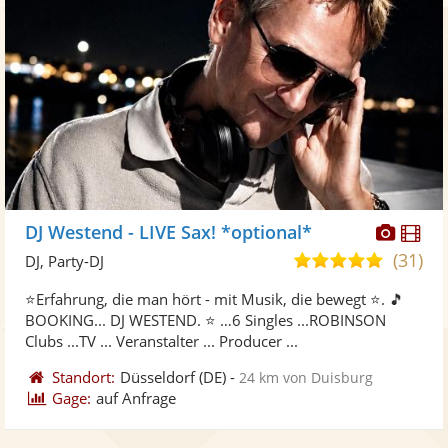
Diese
Di
DJ Westend - LIVE Sax! *optional*
Künst
Kü
(31)
5,0
DJ, Party-DJ
stellt
ste
von
⭐Erfahrung, die man hört - mit Musik, die bewegt ⭐. 🎵
Fotos
Vi
5
BOOKING... DJ WESTEND. ⭐ …6 Singles ...ROBINSON
bereit
ber
Sternen
Clubs ...TV ... Veranstalter ... Producer ...
Standort:
Düsseldorf
(DE)
-
24 km von Duisburg
Gage:
auf Anfrage