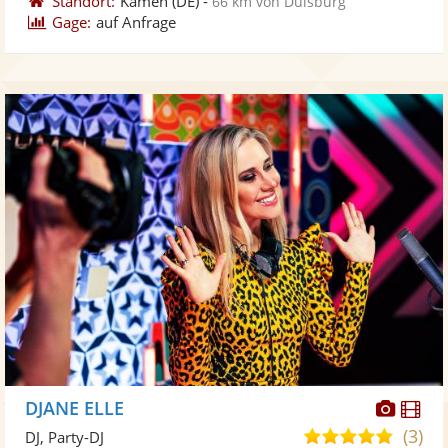
Standort:
Kamen
(DE)
-
66 km von Duisburg
Gage:
auf Anfrage
Diese
Di
DJANE ELLE
Künst
Kü
(3)
5,0
DJ, Party-DJ