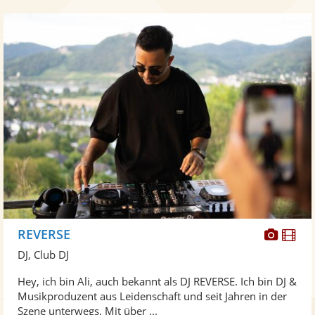
Diese
Di
REVERSE
Künst
Kü
DJ, Club DJ
stellt
ste
Hey, ich bin Ali, auch bekannt als DJ REVERSE. Ich bin DJ &
Fotos
Vi
Musikproduzent aus Leidenschaft und seit Jahren in der
bereit
ber
Szene unterwegs. Mit über ...