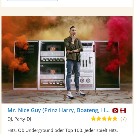
Diese
Di
Mr. Nice Guy (Prinz Harry, Boateng, Höwedes)
Künst
Kü
(7)
5,0
DJ, Party-DJ
stellt
ste
von
Hits. Ob Underground oder Top 100. Jeder spielt Hits.
Fotos
Vi
5