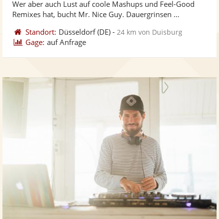
Wer aber auch Lust auf coole Mashups und Feel-Good
bereit
ber
Sternen
Remixes hat, bucht Mr. Nice Guy. Dauergrinsen ...
Standort:
Düsseldorf
(DE)
-
24 km von Duisburg
Gage:
auf Anfrage