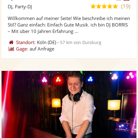
Künst
Kü
(19)
5,0
DJ, Party-DJ
stellt
ste
von
Willkommen auf meiner Seite! Wie beschreibe ich meinen
Fotos
Vi
5
Stil? Ganz einfach: Einfach Gute Musik. ich bin DJ BORRIS
bereit
ber
Sternen
– Mit über 10 Jahren Erfahrung ...
Standort:
Köln
(DE)
-
57 km von Duisburg
Gage:
auf Anfrage