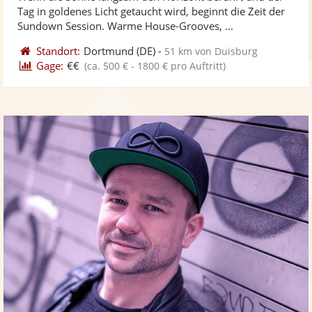
Fotos
Vi
5
Tag in goldenes Licht getaucht wird, beginnt die Zeit der
bereit
ber
Sternen
Sundown Session. Warme House-Grooves, ...
Standort:
Dortmund
(DE)
-
51 km von Duisburg
Gage:
€€
(ca. 500 € - 1800 € pro Auftritt)