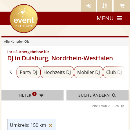
Künstler-
Künstler
Meine
eventpeppers
Login
A-
Künstle
MENU
Z
Alle Künstler
>
DJs
Ihre Suchergebnisse für
DJ in Duisburg, Nordrhein-Westfalen
Zurück zu «Alle Künstler»
Party DJ
Hochzeits DJ
Mobiler DJ
Club DJ
1
FILTER
SUCHE ÄNDERN
Seite 1 von 2
28 DJs
Umkreis: 150 km zurücksetzen
Umkreis: 150 km