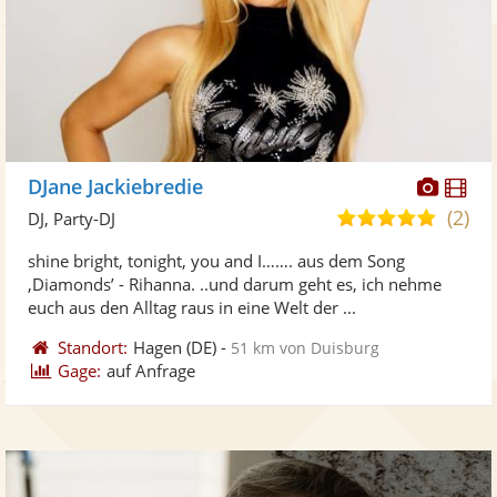
Diese
Di
DJane Jackiebredie
Künst
Kü
(2)
5,0
DJ, Party-DJ
stellt
ste
von
shine bright, tonight, you and I……. aus dem Song
Fotos
Vi
5
‚Diamonds’ - Rihanna. ..und darum geht es, ich nehme
bereit
ber
Sternen
euch aus den Alltag raus in eine Welt der ...
Standort:
Hagen
(DE)
-
51 km von Duisburg
Gage:
auf Anfrage