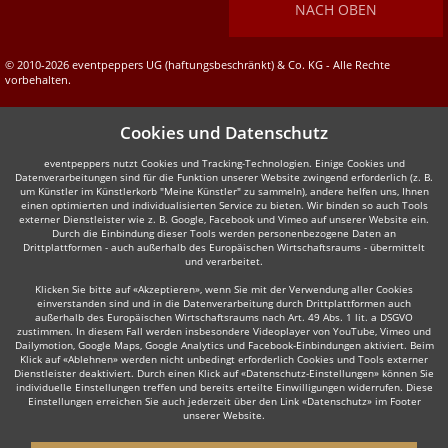
NACH OBEN
© 2010-2026 eventpeppers UG (haftungsbeschränkt) & Co. KG - Alle Rechte
vorbehalten.
Cookies und Datenschutz
eventpeppers nutzt Cookies und Tracking-Technologien. Einige Cookies und
Datenverarbeitungen sind für die Funktion unserer Website zwingend erforderlich (z. B.
um Künstler im Künstlerkorb "Meine Künstler" zu sammeln), andere helfen uns, Ihnen
einen optimierten und individualisierten Service zu bieten. Wir binden so auch Tools
externer Dienstleister wie z. B. Google, Facebook und Vimeo auf unserer Website ein.
Durch die Einbindung dieser Tools werden personenbezogene Daten an
Drittplattformen - auch außerhalb des Europäischen Wirtschaftsraums - übermittelt
und verarbeitet.
Klicken Sie bitte auf «Akzeptieren», wenn Sie mit der Verwendung aller Cookies
einverstanden sind und in die Datenverarbeitung durch Drittplattformen auch
außerhalb des Europäischen Wirtschaftsraums nach Art. 49 Abs. 1 lit. a DSGVO
zustimmen. In diesem Fall werden insbesondere Videoplayer von YouTube, Vimeo und
Dailymotion, Google Maps, Google Analytics und Facebook-Einbindungen aktiviert. Beim
Klick auf «Ablehnen» werden nicht unbedingt erforderlich Cookies und Tools externer
Dienstleister deaktiviert. Durch einen Klick auf «Datenschutz-Einstellungen» können Sie
individuelle Einstellungen treffen und bereits erteilte Einwilligungen widerrufen. Diese
Einstellungen erreichen Sie auch jederzeit über den Link «Datenschutz» im Footer
unserer Website.