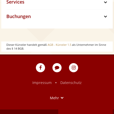
Services
o
h
S
w
Buchungen
o
h
S
w
o
h
w
o
Dieser Künstler handelt gemäß
AGB - Künstler 1.5
als Unternehmer im Sinne
des § 14 BGB.
w
eventpeppers
Blog
eventpeppers
auf
auf
Facebook
Instagram
•
Impressum
Datenschutz
Show
Mehr