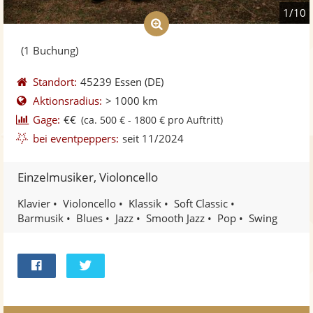
1/10
(1 Buchung)
Standort:
45239 Essen
(DE)
Aktionsradius:
> 1000 km
Gage:
€€
(ca. 500 € - 1800 € pro Auftritt)
bei eventpeppers:
seit 11/2024
Einzelmusiker, Violoncello
Klavier
Violoncello
Klassik
Soft Classic
Barmusik
Blues
Jazz
Smooth Jazz
Pop
Swing
Bei
Twittern
Facebook