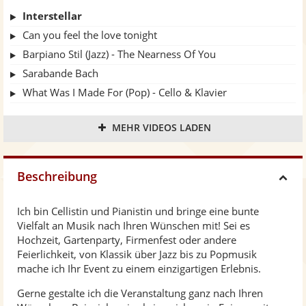
Interstellar
Can you feel the love tonight
Barpiano Stil (Jazz) - The Nearness Of You
Sarabande Bach
What Was I Made For (Pop) - Cello & Klavier
Can't Help Falling In Love (Pop) - Cello & Klavier
MEHR VIDEOS LADEN
Duo mit Hannah Stienen - Anyone For You (Pop)
Duo mit Hannah Stienen - A Thousand Years (Pop)
Arioso Bach (Klassik) - Cello & Klavier
Beschreibung
H
Ich bin Cellistin und Pianistin und bringe eine bunte
i
Vielfalt an Musik nach Ihren Wünschen mit! Sei es
Hochzeit, Gartenparty, Firmenfest oder andere
d
Feierlichkeit, von Klassik über Jazz bis zu Popmusik
mache ich Ihr Event zu einem einzigartigen Erlebnis.
e
Gerne gestalte ich die Veranstaltung ganz nach Ihren