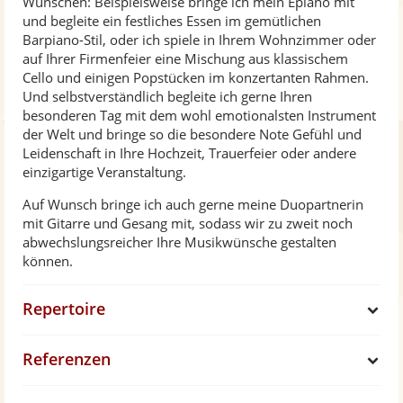
Wünschen: Beispielsweise bringe ich mein Epiano mit
und begleite ein festliches Essen im gemütlichen
Barpiano-Stil, oder ich spiele in Ihrem Wohnzimmer oder
auf Ihrer Firmenfeier eine Mischung aus klassischem
Cello und einigen Popstücken im konzertanten Rahmen.
Und selbstverständlich begleite ich gerne Ihren
besonderen Tag mit dem wohl emotionalsten Instrument
der Welt und bringe so die besondere Note Gefühl und
Leidenschaft in Ihre Hochzeit, Trauerfeier oder andere
einzigartige Veranstaltung.
Auf Wunsch bringe ich auch gerne meine Duopartnerin
mit Gitarre und Gesang mit, sodass wir zu zweit noch
abwechslungsreicher Ihre Musikwünsche gestalten
können.
Repertoire
S
Referenzen
h
S