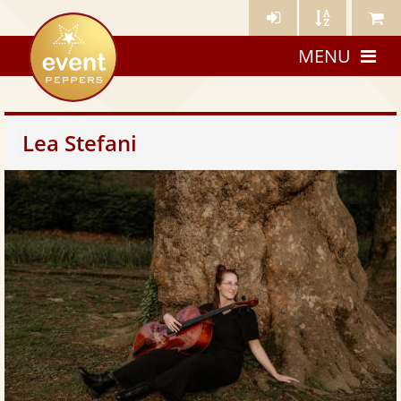
Künstler-
Künstler
Meine
eventpeppers
Login
A-
Künstle
MENU
Z
Lea Stefani