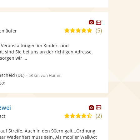
Dieser
Dieser
Künstler
Künstler
(5)
5,0
enläufer
stellt
stellt
von
Fotos
Videos
Veranstaltungen im Kinder- und
5
bereit.
bereit.
t, sind Sie bei uns an der richtigen Adresse.
Sternen
sorgen wir ...
nscheid
(DE)
-
53 km von Hamm
age
Dieser
Dieser
zwei
Künstler
Künstler
(2)
4,6
act
stellt
stellt
von
Fotos
Videos
auf Streife. Auch in den 90ern galt...Ordnung
5
bereit.
bereit.
ar Wadenhart muss sein. Als mobiler WalkAct
Sternen