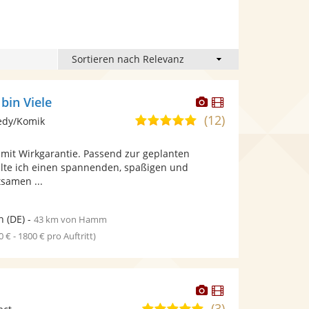
Dieser
Dieser
 bin Viele
Künstler
Künstler
(12)
5,0
edy/Komik
stellt
stellt
von
Fotos
Videos
mit Wirkgarantie. Passend zur geplanten
5
bereit.
bereit.
alte ich einen spannenden, spaßigen und
Sternen
tsamen ...
n
(DE)
-
43 km von Hamm
0 € - 1800 € pro Auftritt)
Dieser
Dieser
Künstler
Künstler
(3)
5,0