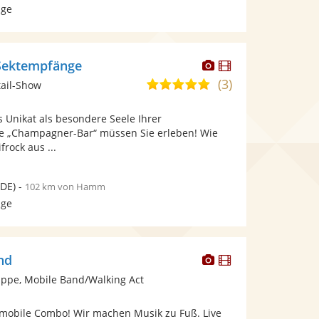
age
Dieser
Dieser
 Sektempfänge
Künstler
Künstler
(3)
4,9
tail-Show
stellt
stellt
von
Fotos
Videos
Unikat als besondere Seele Ihrer
5
bereit.
bereit.
se „Champagner-Bar“ müssen Sie erleben! Wie
Sternen
rock aus ...
DE)
-
102 km von Hamm
age
Dieser
Dieser
nd
Künstler
Künstler
ppe, Mobile Band/Walking Act
stellt
stellt
Fotos
Videos
 mobile Combo! Wir machen Musik zu Fuß. Live