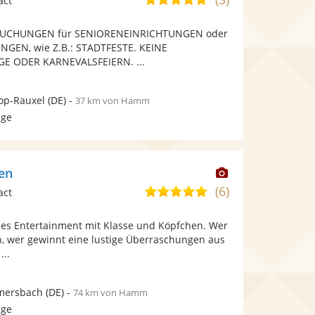
act
stellt
stellt
von
Fotos
Videos
BUCHUNGEN für SENIORENEINRICHTUNGEN oder
5
bereit.
bereit.
EN, wie Z.B.: STADTFESTE. KEINE
Sternen
E ODER KARNEVALSFEIERN. ...
op-Rauxel
(DE)
-
37 km von Hamm
age
Dieser
en
Künstler
(6)
4,9
act
stellt
von
Fotos
les Entertainment mit Klasse und Köpfchen. Wer
5
bereit.
n, wer gewinnt eine lustige Überraschungen aus
Sternen
...
ersbach
(DE)
-
74 km von Hamm
age