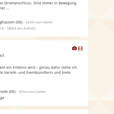
bereit.
bereit.
ne Stromanschluss. Sind immer in Bewegung.
er ...
nghausen
(DE)
-
26 km von Hamm
0 € - 1800 € pro Auftritt)
Dieser
Dieser
Künstler
Künstler
act
stellt
stellt
Fotos
Videos
t ein Erlebnis wird – genau dafür stehe ich.
bereit.
bereit.
lle Varieté- und Eventkünstlerin und biete
hede
(DE)
-
50 km von Hamm
age