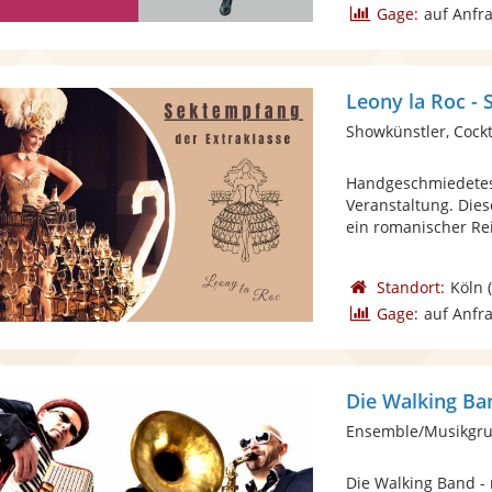
Gage:
auf Anfr
Leony la Roc -
Showkünstler, Cock
Handgeschmiedetes 
Veranstaltung. Die
ein romanischer Reif
Standort:
Köln
(
Gage:
auf Anfr
Die Walking Ba
Ensemble/Musikgru
Die Walking Band -