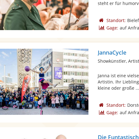
steht er für humorvo
Standort:
Biele
Gage:
auf Anfr
JannaCycle
Showkünstler, Artist
Janna ist eine viel
Artistin. Ihr Liebli
kleine oder große ..
Standort:
Dorst
Gage:
auf Anfr
Die Funtastisc