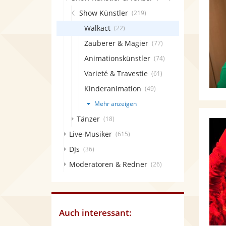
Show Künstler
(219)
Walkact
(22)
Zauberer & Magier
(77)
Animationskünstler
(74)
Varieté & Travestie
(61)
Kinderanimation
(49)
Mehr anzeigen
Tänzer
(18)
Live-Musiker
(615)
DJs
(36)
Moderatoren & Redner
(26)
Auch interessant: