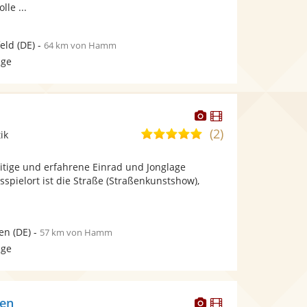
lle ...
feld
(DE)
-
64 km von Hamm
age
Dieser
Dieser
Künstler
Künstler
(2)
5,0
ik
stellt
stellt
von
Fotos
Videos
seitige und erfahrene Einrad und Jonglage
5
bereit.
bereit.
ngsspielort ist die Straße (Straßenkunstshow),
Sternen
.
en
(DE)
-
57 km von Hamm
age
Dieser
Dieser
hen