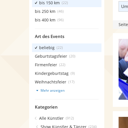
bis 150 km
(22)
Umk
bis 250 km
(46)
bis 400 km
(96)
Seite
Art des Events
beliebig
(22)
Geburtstagsfeier
(20)
Firmenfeier
(22)
Kindergeburtstag
(9)
Weihnachtsfeier
(17)
Mehr anzeigen
Kategorien
Alle Künstler
(912)
Show Künstler & Tänzer
(234)