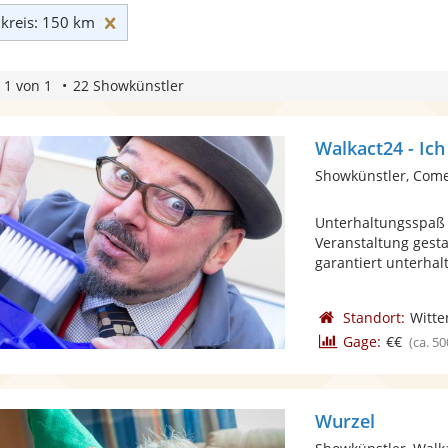
Umkreis: 150 km zurücksetzen
reis: 150 km
 1 von 1
22 Showkünstler
Walkact24 - Ich
Showkünstler, Com
Unterhaltungsspaß 
Veranstaltung gest
garantiert unterhal
Standort:
Witte
Gage:
€€
(ca. 50
Wurzel