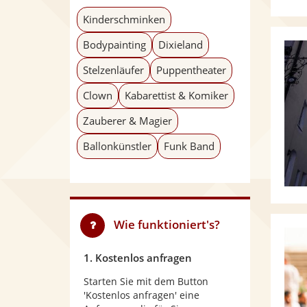
Kinderschminken
Bodypainting
Dixieland
Stelzenläufer
Puppentheater
Clown
Kabarettist & Komiker
Zauberer & Magier
Ballonkünstler
Funk Band
Wie funktioniert's?
1. Kostenlos anfragen
Starten Sie mit dem Button
'Kostenlos anfragen' eine