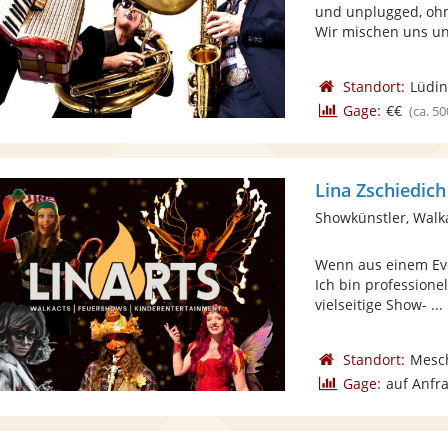
und unplugged, oh
Wir mischen uns unt
Standort:
Lüdi
Gage:
€€
(ca. 50
Lina Zschiedich
Showkünstler, Walk
Wenn aus einem Even
Ich bin professione
vielseitige Show- ...
Standort:
Mesc
Gage:
auf Anfr