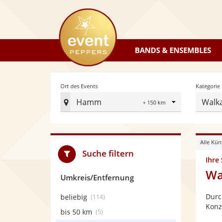
eventpeppers
BANDS & ENSEMBLES
Radius
Ort des Events
Kategorie
Hamm
Walk
Ort
des
Events
Alle Kün
festlegen
Suche filtern
Ihre
Wa
Umkreis/Entfernung
Durc
beliebig
(114)
Konz
bis 50 km
(5)