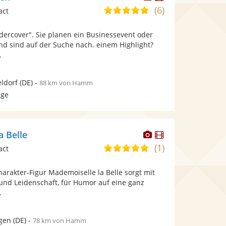
Künstler
Künstler
(6)
5,0
act
stellt
stellt
von
Fotos
Videos
dercover". Sie planen ein Businessevent oder
5
bereit.
bereit.
und sind auf der Suche nach. einem Highlight?
Sternen
.
ldorf
(DE)
-
88 km von Hamm
age
Dieser
Dieser
a Belle
Künstler
Künstler
(1)
5,0
act
stellt
stellt
von
Fotos
Videos
arakter-Figur Mademoiselle la Belle sorgt mit
5
bereit.
bereit.
 und Leidenschaft, für Humor auf eine ganz
Sternen
.
gen
(DE)
-
78 km von Hamm