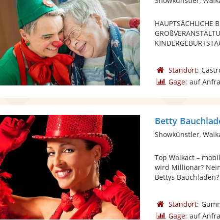
Showkünstler, Walk
HAUPTSÄCHLICHE 
GROßVERANSTALTUNG
KINDERGEBURTSTAG
Standort:
Castr
Gage:
auf Anfr
Betty Bauchlad
Showkünstler, Walk
Top Walkact – mobi
wird Millionär? Nei
Bettys Bauchladen? 
Standort:
Gumm
Gage:
auf Anfr