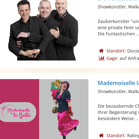
Showkünstler, Walk
Zauberkünstler "un
eine private Feier 
Die Funtastischen ..
Standort:
Düsse
Gage:
auf Anfr
Mademoiselle l
Showkünstler, Walk
Die bezaubernde Ch
ihrer Begeisterung
besondere Weise. ..
Standort:
Ratin