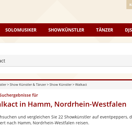
K
SOLOMUSIKER
SHOWKÜNSTLER
TÄNZER
DJS
act
stler
>
Show Künstler & Tänzer
>
Show Künstler
>
Walkact
 Suchergebnisse für
lkact in Hamm, Nordrhein-Westfalen
hsuchen und vergleichen Sie 22 Showkünstler auf eventpeppers, di
ert nach Hamm, Nordrhein-Westfalen reisen.