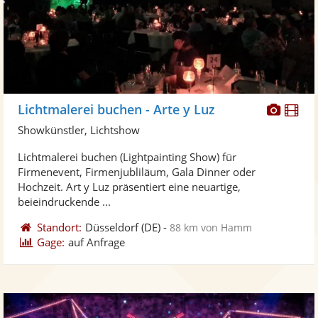
Diese
Di
Lichtmalerei buchen - Arte y Luz
Künst
Kü
Showkünstler, Lichtshow
stellt
ste
Lichtmalerei buchen (Lightpainting Show) für
Fotos
Vi
Firmenevent, Firmenjubliläum, Gala Dinner oder
bereit
ber
Hochzeit. Art y Luz präsentiert eine neuartige,
beieindruckende ...
Standort:
Düsseldorf
(DE)
-
88 km von Hamm
Gage:
auf Anfrage