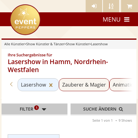
Künstler-
Künstler
Meine
eventpeppers
Login
A-
Künstle
MENU
Z
Alle Künstler
>
Show Künstler & Tänzer
>
Show Künstler
>
Lasershow
Ihre Suchergebnisse für
Lasershow in Hamm, Nordrhein-
Westfalen
Zurück zu «Show Künstler»
Kategorie «Lasershow» zurücksetz
Lasershow
Zauberer & Magier
Animation
1
FILTER
SUCHE ÄNDERN
Seite 1 von 1
9 Shows