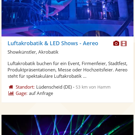
Diese
Di
Luftakrobatik & LED Shows - Aereo
Künst
Kü
Showkünstler, Akrobatik
stellt
ste
Luftakrobatik buchen für ein Event, Firmenfeier, Stadtfest,
Fotos
Vi
Produktpräsentationen, Messe oder Hochzeitsfeier. Aereo
bereit
ber
steht für spektakuläre Luftakrobatik ...
Standort:
Lüdenscheid
(DE)
-
53 km von Hamm
Gage:
auf Anfrage