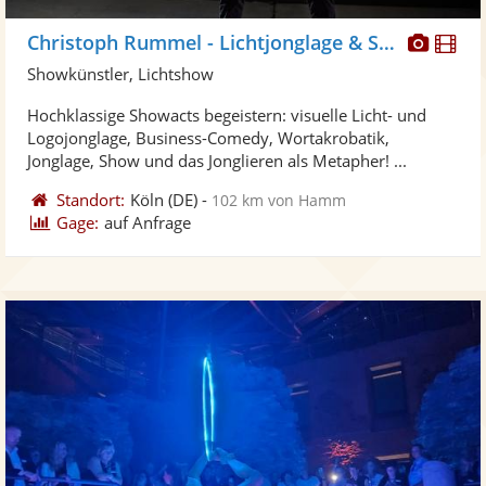
Diese
Di
Christoph Rummel - Lichtjonglage & Show
Künst
Kü
Showkünstler, Lichtshow
stellt
ste
Hochklassige Showacts begeistern: visuelle Licht- und
Fotos
Vi
Logojonglage, Business-Comedy, Wortakrobatik,
bereit
ber
Jonglage, Show und das Jonglieren als Metapher! ...
Standort:
Köln
(DE)
-
102 km von Hamm
Gage:
auf Anfrage