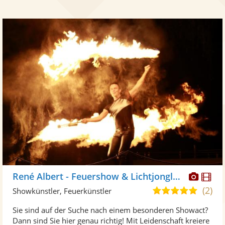
Diese
Di
René Albert - Feuershow & Lichtjonglage
Künst
Kü
(2)
5,0
Showkünstler, Feuerkünstler
stellt
ste
von
Sie sind auf der Suche nach einem besonderen Showact?
Fotos
Vi
5
Dann sind Sie hier genau richtig! Mit Leidenschaft kreiere