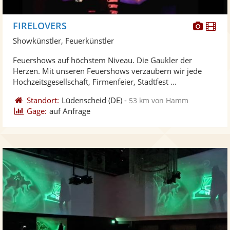
Diese
Di
FIRELOVERS
Künst
Kü
Showkünstler, Feuerkünstler
stellt
ste
Feuershows auf höchstem Niveau. Die Gaukler der
Fotos
Vi
Herzen. Mit unseren Feuershows verzaubern wir jede
bereit
ber
Hochzeitsgesellschaft, Firmenfeier, Stadtfest ...
Standort:
Lüdenscheid
(DE)
-
53 km von Hamm
Gage:
auf Anfrage