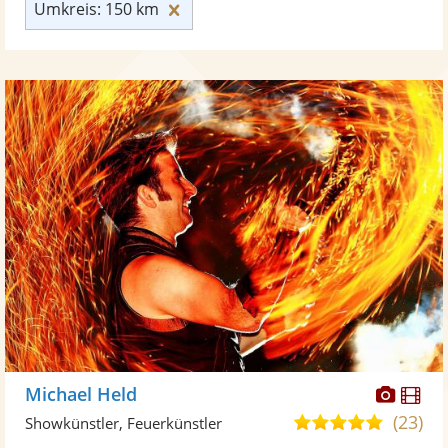
Umkreis: 150 km zurücksetzen
Umkreis: 150 km
Diese
Di
Michael Held
Künst
Kü
(23)
5,0
Showkünstler, Feuerkünstler
stellt
ste
von