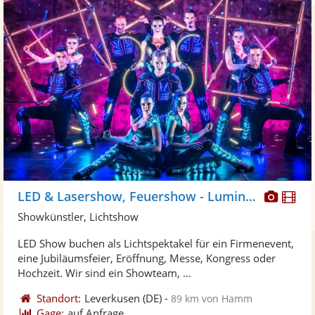
Diese
Di
LED & Lasershow, Feuershow - Luminos
Künst
Kü
Showkünstler, Lichtshow
stellt
ste
LED Show buchen als Lichtspektakel für ein Firmenevent,
Fotos
Vi
eine Jubiläumsfeier, Eröffnung, Messe, Kongress oder
bereit
ber
Hochzeit. Wir sind ein Showteam, ...
Standort:
Leverkusen
(DE)
-
89 km von Hamm
Gage:
auf Anfrage