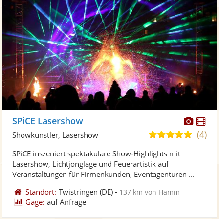
Diese
Di
SPiCE Lasershow
Künst
Kü
(4)
5,0
Showkünstler, Lasershow
stellt
ste
von
SPiCE inszeniert spektakuläre Show-Highlights mit
Fotos
Vi
5
Lasershow, Lichtjonglage und Feuerartistik auf
bereit
ber
Sternen
Veranstaltungen für Firmenkunden, Eventagenturen ...
Standort:
Twistringen
(DE)
-
137 km von Hamm
Gage:
auf Anfrage