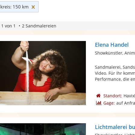
Umkreis: 150 km zurücksetzen
reis: 150 km
 1 von 1
2 Sandmalereien
Elena Handel
Showkünstler, Anim
Sandmalerei, Sands
Video. Für Ihr kom
Performance, die em
Standort:
Havix
Gage:
auf Anfr
Lichtmalerei bu