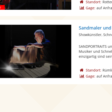
Standort:
Rotte
Gage:
auf Anfr
Sandmaler und
Showkünstler, Schn
SANDPORTRAITS und 
Musiker und Schnel
einzigartig sind sein
Standort:
Rüml
Gage:
auf Anfr