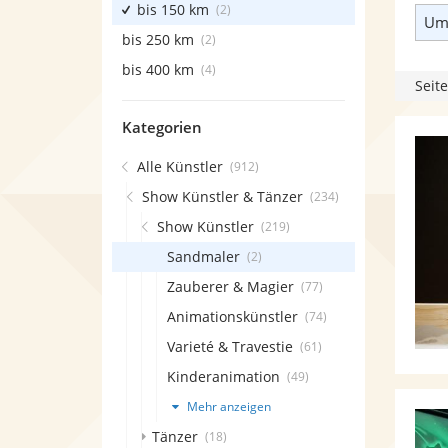
bis 150 km
(2)
Umk
bis 250 km
(2)
bis 400 km
(4)
Seite
Kategorien
Alle Künstler
(912)
Show Künstler & Tänzer
(234)
Show Künstler
(219)
Sandmaler
(2)
Zauberer & Magier
(77)
Animationskünstler
(74)
Varieté & Travestie
(61)
Kinderanimation
(49)
Mehr anzeigen
Tänzer
(18)