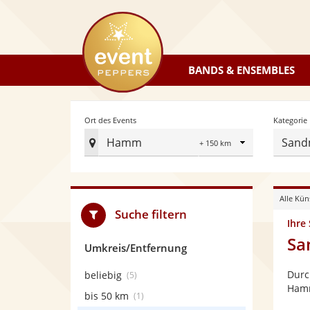
eventpeppers
BANDS & ENSEMBLES
Radius
Ort des Events
Kategorie
Hamm
Sand
Ort
des
Events
Alle Kün
festlegen
Suche filtern
Ihre
Sa
Umkreis/Entfernung
Durc
beliebig
(5)
Hamm
bis 50 km
(1)