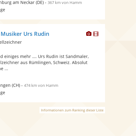
nburg am Neckar
(DE)
-
367 km von Hamm
age
Dieser
Dieser
 Musiker Urs Rudin
Künstler
Künstler
ellzeichner
stellt
stellt
Fotos
Videos
einiges mehr …. Urs Rudin ist Sandmaler,
bereit.
bereit.
lzeichner aus Rümlingen, Schweiz. Absolut
e ...
ingen
(CH)
-
474 km von Hamm
age
Informationen zum Ranking dieser Liste