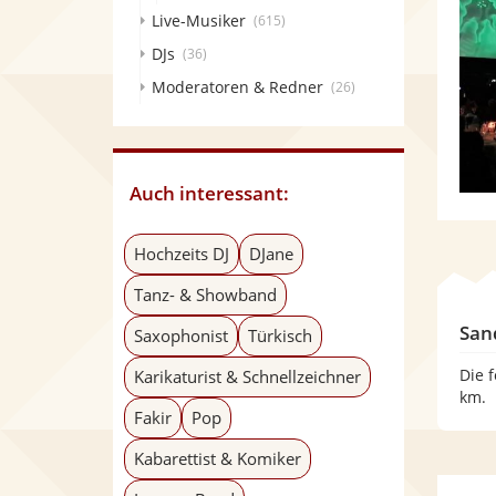
Live-Musiker
(615)
DJs
(36)
Moderatoren & Redner
(26)
Auch interessant:
Hochzeits DJ
DJane
Tanz- & Showband
San
Saxophonist
Türkisch
Die 
Karikaturist & Schnellzeichner
km.
Fakir
Pop
Kabarettist & Komiker