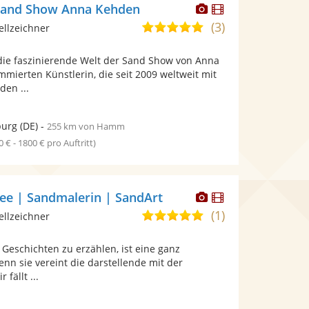
Dieser
Dieser
 Sand Show Anna Kehden
Künstler
Künstler
(3)
5,0
ellzeichner
stellt
stellt
von
Fotos
Videos
 die faszinierende Welt der Sand Show von Anna
5
bereit.
bereit.
mierten Künstlerin, die seit 2009 weltweit mit
Sternen
den ...
urg
(DE)
-
255 km von Hamm
0 € - 1800 € pro Auftritt)
Dieser
Dieser
ee | Sandmalerin | SandArt
Künstler
Künstler
(1)
5,0
ellzeichner
stellt
stellt
von
Fotos
Videos
 Geschichten zu erzählen, ist eine ganz
5
bereit.
bereit.
nn sie vereint die darstellende mit der
Sternen
fällt ...