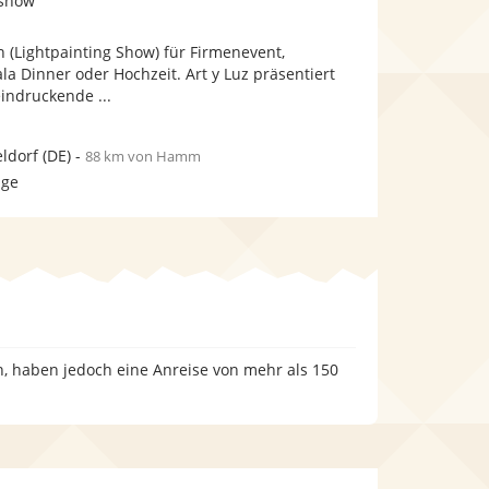
tshow
stellt
stellt
Fotos
Videos
 (Lightpainting Show) für Firmenevent,
bereit.
bereit.
la Dinner oder Hochzeit. Art y Luz präsentiert
eindruckende ...
ldorf
(DE)
-
88 km von Hamm
age
, haben jedoch eine Anreise von mehr als 150