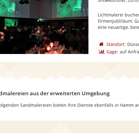
Showkünstler, Lich
Lichtmalerei buchen
Firmenjubliläum, Ga
eine neuartige, bei
Standort:
Düsse
Gage:
auf Anfr
dmalereien aus der erweiterten Umgebung
folgenden Sandmalereien bieten ihre Dienste ebenfalls in Hamm an