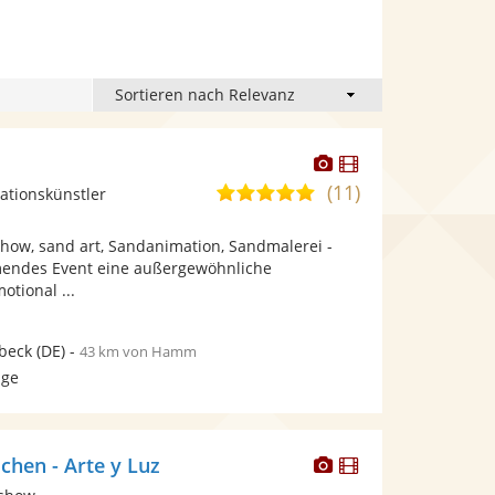
Dieser
Dieser
Künstler
Künstler
(11)
5,0
ationskünstler
stellt
stellt
von
Fotos
Videos
how, sand art, Sandanimation, Sandmalerei -
5
bereit.
bereit.
mendes Event eine außergewöhnliche
Sternen
otional ...
beck
(DE)
-
43 km von Hamm
age
Dieser
Dieser
chen - Arte y Luz
Künstler
Künstler