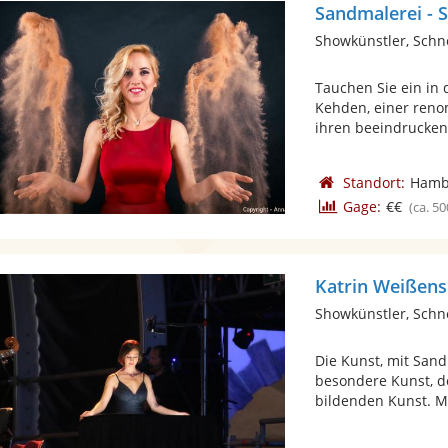
Sandmalerei -
Showkünstler, Schn
Tauchen Sie ein in
Kehden, einer renom
ihren beeindrucken
Standort:
Hamb
Gage:
€€
(ca. 50
Katrin Weißens
Showkünstler, Schn
Die Kunst, mit Sand
besondere Kunst, de
bildenden Kunst. Mir 