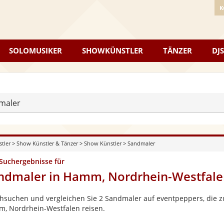
K
SOLOMUSIKER
SHOWKÜNSTLER
TÄNZER
DJS
maler
stler
>
Show Künstler & Tänzer
>
Show Künstler
>
Sandmaler
 Suchergebnisse für
ndmaler in Hamm, Nordrhein-Westfale
hsuchen und vergleichen Sie 2 Sandmaler auf eventpeppers, die z
, Nordrhein-Westfalen reisen.