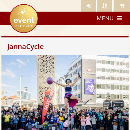
Künstler-
Künstler
Meine
eventpeppers
Login
A-
Künstle
MENU
Z
JannaCycle