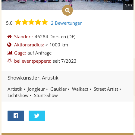
1/9
5,0
5,0
2 Bewertungen
von
5
Standort:
46284 Dorsten
(DE)
Sternen
Aktionsradius:
> 1000 km
Gage:
auf Anfrage
bei eventpeppers:
seit 7/2023
Showkünstler, Artistik
Artistik
Jongleur
Gaukler
Walkact
Street Artist
Lichtshow
Stunt-Show
Bei
Twittern
Facebook