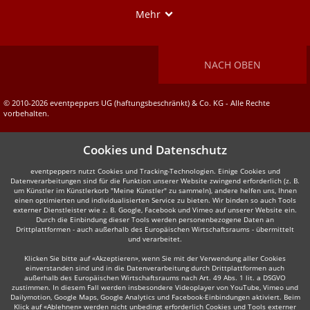
Show
Mehr
NACH OBEN
© 2010-2026 eventpeppers UG (haftungsbeschränkt) & Co. KG - Alle Rechte
vorbehalten.
Cookies und Datenschutz
eventpeppers nutzt Cookies und Tracking-Technologien. Einige Cookies und
Datenverarbeitungen sind für die Funktion unserer Website zwingend erforderlich (z. B.
um Künstler im Künstlerkorb "Meine Künstler" zu sammeln), andere helfen uns, Ihnen
einen optimierten und individualisierten Service zu bieten. Wir binden so auch Tools
externer Dienstleister wie z. B. Google, Facebook und Vimeo auf unserer Website ein.
Durch die Einbindung dieser Tools werden personenbezogene Daten an
Drittplattformen - auch außerhalb des Europäischen Wirtschaftsraums - übermittelt
und verarbeitet.
Klicken Sie bitte auf «Akzeptieren», wenn Sie mit der Verwendung aller Cookies
einverstanden sind und in die Datenverarbeitung durch Drittplattformen auch
außerhalb des Europäischen Wirtschaftsraums nach Art. 49 Abs. 1 lit. a DSGVO
zustimmen. In diesem Fall werden insbesondere Videoplayer von YouTube, Vimeo und
Dailymotion, Google Maps, Google Analytics und Facebook-Einbindungen aktiviert. Beim
Klick auf «Ablehnen» werden nicht unbedingt erforderlich Cookies und Tools externer