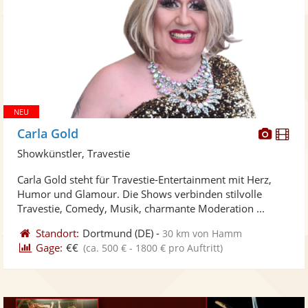
Diese
Di
Carla Gold
Künst
Kü
Showkünstler, Travestie
stellt
ste
Carla Gold steht für Travestie-Entertainment mit Herz,
Fotos
Vi
Humor und Glamour. Die Shows verbinden stilvolle
bereit
ber
Travestie, Comedy, Musik, charmante Moderation ...
Standort:
Dortmund
(DE)
-
30 km von Hamm
Gage:
€€
(ca. 500 € - 1800 € pro Auftritt)