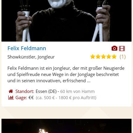
Diese
Di
Felix Feldmann
Künst
Kü
(1)
5,0
Showkünstler, Jongleur
stellt
ste
von
Felix Feldmann ist ein Jongleur, der mit großer Neugierde
Fotos
Vi
5
und Spielfreude neue Wege in der Jonglage beschreitet
bereit
ber
Sternen
und in seinen innovativen, erfrischend ...
Standort:
Essen
(DE)
-
60 km von Hamm
Gage:
€€
(ca. 500 € - 1800 € pro Auftritt)