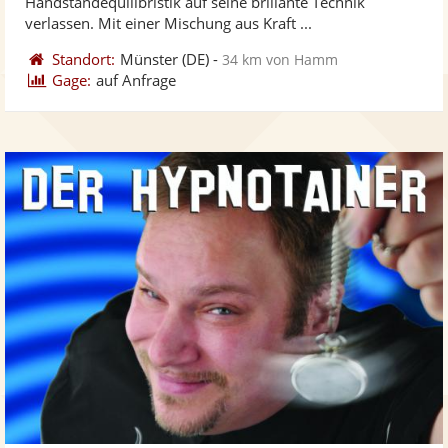
Handstandequilibristik auf seine brillante Technik
bereit
ber
Sternen
verlassen. Mit einer Mischung aus Kraft ...
Standort:
Münster
(DE)
-
34 km von Hamm
Gage:
auf Anfrage