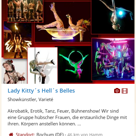
Diese
Di
Lady Kitty´s Hell´s Belles
Künst
Kü
Showkünstler, Varieté
stellt
ste
Akrobatik, Erotik, Tanz, Feuer, Bühnenshow! Wir sind
Fotos
Vi
eine Gruppe hübscher Frauen, die erstaunliche Dinge mit
bereit
ber
ihren. Körpern anstellen können. ...
Standort:
Bochum
(DE)
-
46 km von Hamm