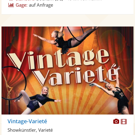
Gage:
auf Anfrage
Diese
Di
Vintage-Varieté
Künst
Kü
Showkünstler, Varieté