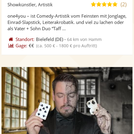
Künst
Kü
(2)
4,9
Showkünstler, Artistik
stellt
ste
von
one4you – ist Comedy-Artistik vom Feinsten mit Jonglage,
Fotos
Vi
5
Einrad-Slapstick, Leiterakrobatik. und viel zu lachen oder
bereit
ber
Sternen
als Vater + Sohn Duo “Taff ...
Standort:
Bielefeld
(DE)
-
64 km von Hamm
Gage:
€€
(ca. 500 € - 1800 € pro Auftritt)