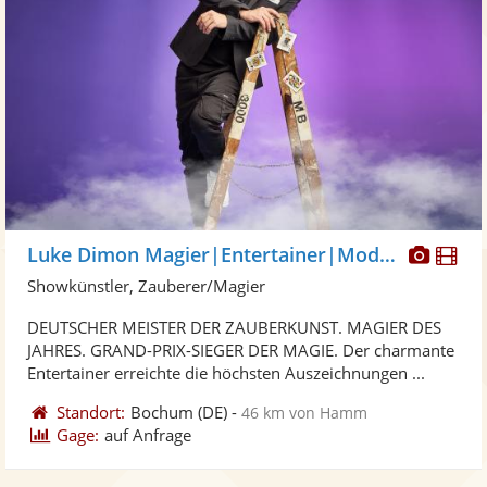
Diese
Di
Luke Dimon Magier|Entertainer|Moderator
Künst
Kü
Showkünstler, Zauberer/Magier
stellt
ste
DEUTSCHER MEISTER DER ZAUBERKUNST. MAGIER DES
Fotos
Vi
JAHRES. GRAND-PRIX-SIEGER DER MAGIE. Der charmante
bereit
ber
Entertainer erreichte die höchsten Auszeichnungen ...
Standort:
Bochum
(DE)
-
46 km von Hamm
Gage:
auf Anfrage