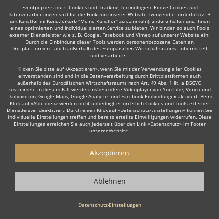
eventpeppers nutzt Cookies und Tracking-Technologien. Einige Cookies und
Datenverarbeitungen sind für die Funktion unserer Website zwingend erforderlich (z. B.
um Künstler im Künstlerkorb "Meine Künstler" zu sammeln), andere helfen uns, Ihnen
einen optimierten und individualisierten Service zu bieten. Wir binden so auch Tools
Auch interessant:
externer Dienstleister wie z. B. Google, Facebook und Vimeo auf unserer Website ein.
Durch die Einbindung dieser Tools werden personenbezogene Daten an
Drittplattformen - auch außerhalb des Europäischen Wirtschaftsraums - übermittelt
und verarbeitet.
Bauchtänzer
Feuer- & Schlangen
Jazz & Modern Dan
Klicken Sie bitte auf «Akzeptieren», wenn Sie mit der Verwendung aller Cookies
einverstanden sind und in die Datenverarbeitung durch Drittplattformen auch
außerhalb des Europäischen Wirtschaftsraums nach Art. 49 Abs. 1 lit. a DSGVO
zustimmen. In diesem Fall werden insbesondere Videoplayer von YouTube, Vimeo und
Dailymotion, Google Maps, Google Analytics und Facebook-Einbindungen aktiviert. Beim
Klick auf «Ablehnen» werden nicht unbedingt erforderlich Cookies und Tools externer
Dienstleister deaktiviert. Durch einen Klick auf «Datenschutz-Einstellungen» können Sie
individuelle Einstellungen treffen und bereits erteilte Einwilligungen widerrufen. Diese
Einstellungen erreichen Sie auch jederzeit über den Link «Datenschutz» im Footer
Wie funktioniert's?
unserer Website.
1. Kostenlos anfragen
Akzeptieren
Starten Sie mit dem Button 'Kostenlos anfragen' eine Anfrage an die für
Sie interessanten Showkünstler - also z. B. bestimmte Varieté- &
Ablehnen
Travestiekünstler. Diesen Button finden Sie auf den jeweiligen Künstler-
Profil-Seiten der Showkünstler.
Datenschutz-Einstellungen
2. Angebote erhalten & Details besprechen