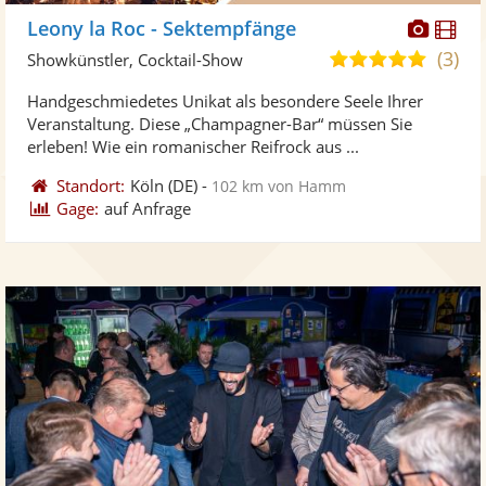
Diese
Di
Leony la Roc - Sektempfänge
Künst
Kü
(3)
4,9
Showkünstler, Cocktail-Show
stellt
ste
von
Handgeschmiedetes Unikat als besondere Seele Ihrer
Fotos
Vi
5
Veranstaltung. Diese „Champagner-Bar“ müssen Sie
bereit
ber
Sternen
erleben! Wie ein romanischer Reifrock aus ...
Standort:
Köln
(DE)
-
102 km von Hamm
Gage:
auf Anfrage