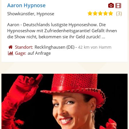
Diese
Di
Aaron Hypnose
Künst
Kü
(3)
4,9
Showkünstler, Hypnose
stellt
ste
von
Aaron - Deutschlands lustigste Hypnoseshow. Die
Fotos
Vi
5
Hypnoseshow mit Zufriedenheitsgarantie! Gefällt ihnen
bereit
ber
Sternen
die Show nicht, bekommen sie ihr Geld zurück! ...
Standort:
Recklinghausen
(DE)
-
42 km von Hamm
Gage:
auf Anfrage