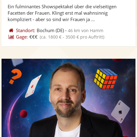
stellt
ste
Ein fulminantes Showspektakel über die vielseitigen
Fotos
Vi
Facetten der Frauen. Klingt erst mal wahnsinnig
bereit
ber
kompliziert - aber so sind wir Frauen ja ...
Standort:
Bochum
(DE)
-
46 km von Hamm
Gage:
€€€
(ca. 1800 € - 3500 € pro Auftritt)