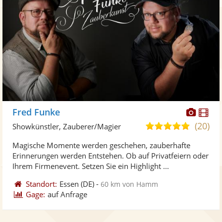
Diese
Di
Fred Funke
Künst
Kü
(20)
4,9
Showkünstler, Zauberer/Magier
stellt
ste
von
Magische Momente werden geschehen, zauberhafte
Fotos
Vi
5
Erinnerungen werden Entstehen. Ob auf Privatfeiern oder
bereit
ber
Sternen
Ihrem Firmenevent. Setzen Sie ein Highlight ...
Standort:
Essen
(DE)
-
60 km von Hamm
Gage:
auf Anfrage