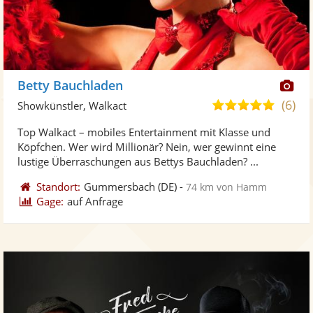
Di
Betty Bauchladen
Kü
(6)
4,9
Showkünstler, Walkact
ste
von
Top Walkact – mobiles Entertainment mit Klasse und
Fo
5
Köpfchen. Wer wird Millionär? Nein, wer gewinnt eine
ber
Sternen
lustige Überraschungen aus Bettys Bauchladen? ...
Standort:
Gummersbach
(DE)
-
74 km von Hamm
Gage:
auf Anfrage