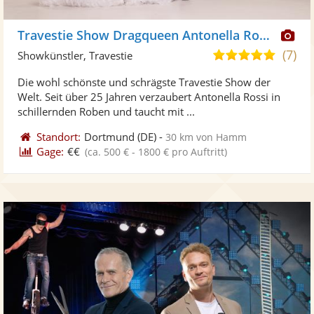
Di
Travestie Show Dragqueen Antonella Rossi
Kü
(7)
5,0
Showkünstler, Travestie
ste
von
Die wohl schönste und schrägste Travestie Show der
Fo
5
Welt. Seit über 25 Jahren verzaubert Antonella Rossi in
ber
Sternen
schillernden Roben und taucht mit ...
Standort:
Dortmund
(DE)
-
30 km von Hamm
Gage:
€€
(ca. 500 € - 1800 € pro Auftritt)