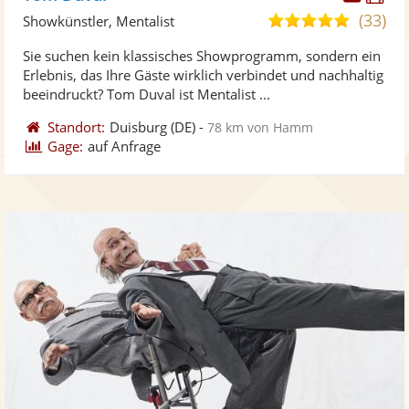
Künst
Kü
(33)
5,0
Showkünstler, Mentalist
stellt
ste
von
Sie suchen kein klassisches Showprogramm, sondern ein
Fotos
Vi
5
Erlebnis, das Ihre Gäste wirklich verbindet und nachhaltig
bereit
ber
Sternen
beeindruckt? Tom Duval ist Mentalist ...
Standort:
Duisburg
(DE)
-
78 km von Hamm
Gage:
auf Anfrage