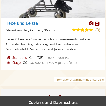
Diese
Di
Tébé und Leiste
Künst
Kü
(3)
5,0
Showkünstler, Comedy/Komik
stellt
ste
von
Tébé & Leiste - Comedians für Firmenevents mit der
Fotos
Vi
5
Garantie für Begeisterung und Lachsalven im
bereit
ber
Sternen
Sekundentakt. Sie zählen seit Jahren zu den ...
Standort:
Köln
(DE)
-
102 km von Hamm
Gage:
€€
(ca. 500 € - 1800 € pro Auftritt)
Informationen zum Ranking dieser Liste
Weiter
Cookies und Datenschutz