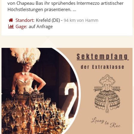
von Chapeau Bas ihr sprühendes Intermezzo artistischer
bereit
ber
Sternen
Höchstleistungen präsentieren. ...
Standort:
Krefeld
(DE)
-
94 km von Hamm
Gage:
auf Anfrage