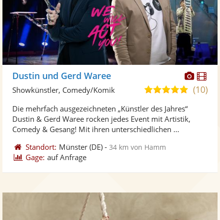
Diese
Di
Dustin und Gerd Waree
Künst
Kü
(10)
5,0
Showkünstler, Comedy/Komik
stellt
ste
von
Die mehrfach ausgezeichneten „Künstler des Jahres“
Fotos
Vi
5
Dustin & Gerd Waree rocken jedes Event mit Artistik,
bereit
ber
Sternen
Comedy & Gesang! Mit ihren unterschiedlichen ...
Standort:
Münster
(DE)
-
34 km von Hamm
Gage:
auf Anfrage