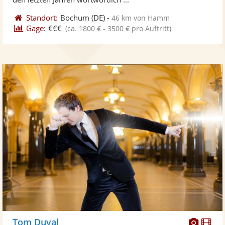
Standort:
Bochum
(DE)
-
46 km von Hamm
Gage:
€€€
(ca. 1800 € - 3500 € pro Auftritt)
Diese
Di
Tom Duval