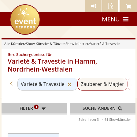
Künstler-
Künstler
Meine
eventpeppers
Login
A-
Künstle
MENU
Z
Alle Künstler
>
Show Künstler & Tänzer
>
Show Künstler
>
Varieté & Travestie
Ihre Suchergebnisse für
Varieté & Travestie in Hamm,
Nordrhein-Westfalen
Zurück zu «Show Künstler»
Kategorie «Varieté & Trave
Varieté & Travestie
Zauberer & Magier
An
1
FILTER
SUCHE ÄNDERN
Seite 1 von 3
61 Showkünstler