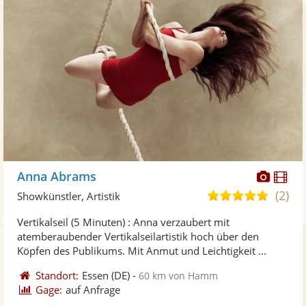
Diese
Di
Anna Abrams
Künst
Kü
(2)
5,0
Showkünstler, Artistik
stellt
ste
von
Vertikalseil (5 Minuten) : Anna verzaubert mit
Fotos
Vi
5
atemberaubender Vertikalseilartistik hoch über den
bereit
ber
Sternen
Köpfen des Publikums. Mit Anmut und Leichtigkeit ...
Standort:
Essen
(DE)
-
60 km von Hamm
Gage:
auf Anfrage