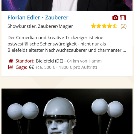
Diese
Di
Florian Edler • Zauberer
Künst
Kü
(2)
4,6
Showkünstler, Zauberer/Magier
stellt
ste
von
Der Comedian und kreative Trickzeiger ist eine
Fotos
Vi
5
ostwestfälische Sehenswürdigkeit - nicht nur als
bereit
ber
Sternen
Bielefelds ältester Nachwuchszauberer und charmanter ...
Standort:
Bielefeld
(DE)
-
64 km von Hamm
Gage:
€€
(ca. 500 € - 1800 € pro Auftritt)