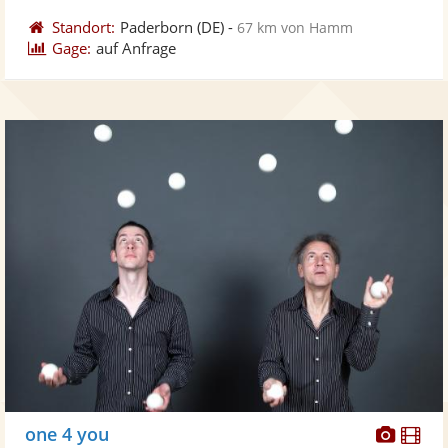
Standort:
Paderborn
(DE)
-
67 km von Hamm
Gage:
auf Anfrage
Diese
Di
one 4 you