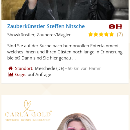
Diese
Di
Zauberkünstler Steffen Nitsche
Künst
Kü
(7)
5,0
Showkünstler, Zauberer/Magier
stellt
ste
von
Sind Sie auf der Suche nach humorvollen Entertainment,
Fotos
Vi
5
welches Ihnen und Ihren Gästen noch lange in Erinnerung
bereit
ber
Sternen
bleibt? Dann sind Sie hier genau ...
Standort:
Meschede
(DE)
-
50 km von Hamm
Gage:
auf Anfrage