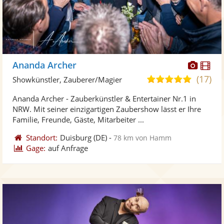
Diese
Di
Ananda Archer
Künst
Kü
(17)
5,0
Showkünstler, Zauberer/Magier
stellt
ste
von
Ananda Archer - Zauberkünstler & Entertainer Nr.1 in
Fotos
Vi
5
NRW. Mit seiner einzigartigen Zaubershow lässt er Ihre
bereit
ber
Sternen
Familie, Freunde, Gäste, Mitarbeiter ...
Standort:
Duisburg
(DE)
-
78 km von Hamm
Gage:
auf Anfrage