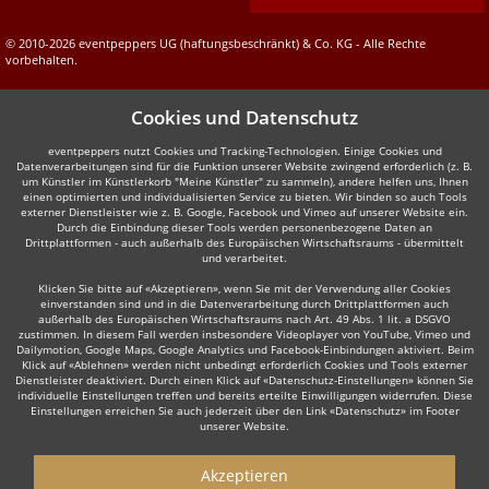
© 2010-2026 eventpeppers UG (haftungsbeschränkt) & Co. KG - Alle Rechte
vorbehalten.
Cookies und Datenschutz
eventpeppers nutzt Cookies und Tracking-Technologien. Einige Cookies und
Datenverarbeitungen sind für die Funktion unserer Website zwingend erforderlich (z. B.
um Künstler im Künstlerkorb "Meine Künstler" zu sammeln), andere helfen uns, Ihnen
einen optimierten und individualisierten Service zu bieten. Wir binden so auch Tools
externer Dienstleister wie z. B. Google, Facebook und Vimeo auf unserer Website ein.
Durch die Einbindung dieser Tools werden personenbezogene Daten an
Drittplattformen - auch außerhalb des Europäischen Wirtschaftsraums - übermittelt
und verarbeitet.
Klicken Sie bitte auf «Akzeptieren», wenn Sie mit der Verwendung aller Cookies
einverstanden sind und in die Datenverarbeitung durch Drittplattformen auch
außerhalb des Europäischen Wirtschaftsraums nach Art. 49 Abs. 1 lit. a DSGVO
zustimmen. In diesem Fall werden insbesondere Videoplayer von YouTube, Vimeo und
Dailymotion, Google Maps, Google Analytics und Facebook-Einbindungen aktiviert. Beim
Klick auf «Ablehnen» werden nicht unbedingt erforderlich Cookies und Tools externer
Dienstleister deaktiviert. Durch einen Klick auf «Datenschutz-Einstellungen» können Sie
individuelle Einstellungen treffen und bereits erteilte Einwilligungen widerrufen. Diese
Einstellungen erreichen Sie auch jederzeit über den Link «Datenschutz» im Footer
unserer Website.
Akzeptieren