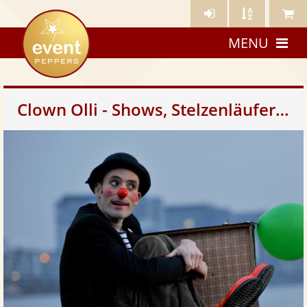
Künstler-
Künstler
Meine
eventpeppers
Login
A-
Künstle
MENU
Z
Clown Olli - Shows, Stelzenläufer, Kinderprogramm