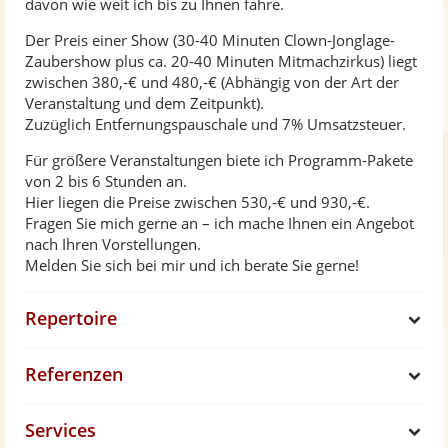
davon wie weit ich bis zu Ihnen fahre.
Der Preis einer Show (30-40 Minuten Clown-Jonglage-
Zaubershow plus ca. 20-40 Minuten Mitmachzirkus) liegt
zwischen 380,-€ und 480,-€ (Abhängig von der Art der
Veranstaltung und dem Zeitpunkt).
Zuzüglich Entfernungspauschale und 7% Umsatzsteuer.
Für größere Veranstaltungen biete ich Programm-Pakete
von 2 bis 6 Stunden an.
Hier liegen die Preise zwischen 530,-€ und 930,-€.
Fragen Sie mich gerne an – ich mache Ihnen ein Angebot
nach Ihren Vorstellungen.
Melden Sie sich bei mir und ich berate Sie gerne!
Repertoire
S
Referenzen
h
S
Services
o
h
S