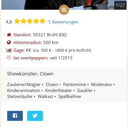
1/27
4,8
4,8
5 Bewertungen
von
5
Standort:
50321 Brühl
(DE)
Sternen
Aktionsradius:
500 km
Gage:
€€
(ca. 500 € - 1800 € pro Auftritt)
bei eventpeppers:
seit 1/2015
Showkünstler, Clown
Zauberer/Magier
Clown
Pantomime
Moderator
Kinderanimation
Kindertheater
Gaukler
Stelzenläufer
Walkact
Spaßkellner
Bei
Twittern