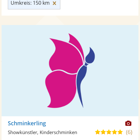
Umkreis: 150 km zurücksetzen
Umkreis: 150 km
Di
Schminkerling
Kü
(6)
4,9
Showkünstler, Kinderschminken
ste
von