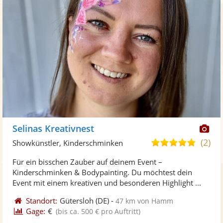
Di
Selinas Kreativnest
Kü
(2)
5,0
Showkünstler, Kinderschminken
ste
von
Für ein bisschen Zauber auf deinem Event –
Fo
5
Kinderschminken & Bodypainting. Du möchtest dein
ber
Sternen
Event mit einem kreativen und besonderen Highlight ...
Standort:
Gütersloh
(DE)
-
47 km von Hamm
Gage:
€
(bis ca. 500 € pro Auftritt)