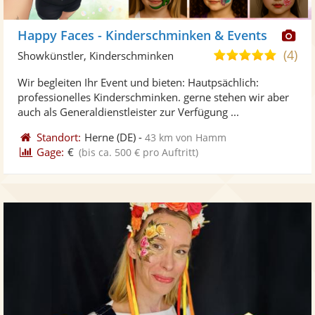
Di
Happy Faces - Kinderschminken & Events
Kü
(4)
5,0
Showkünstler, Kinderschminken
ste
von
Wir begleiten Ihr Event und bieten: Hautpsächlich:
Fo
5
professionelles Kinderschminken. gerne stehen wir aber
ber
Sternen
auch als Generaldienstleister zur Verfügung ...
Standort:
Herne
(DE)
-
43 km von Hamm
Gage:
€
(bis ca. 500 € pro Auftritt)