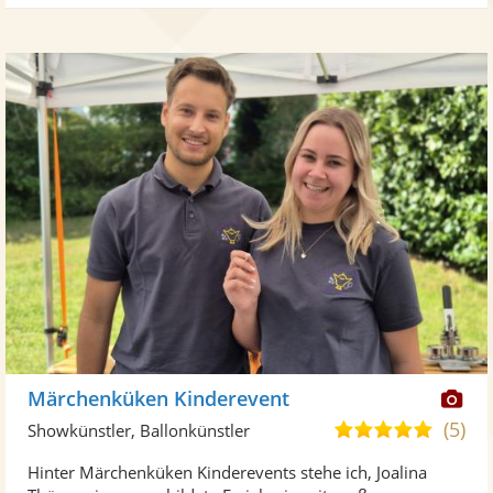
Di
Märchenküken Kinderevent
Kü
(5)
5,0
Showkünstler, Ballonkünstler
ste
von
Hinter Märchenküken Kinderevents stehe ich, Joalina
Fo
5