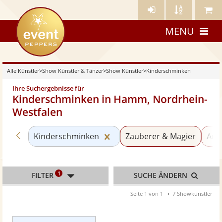
Künstler-
Künstler
Meine
eventpeppers
Login
A-
Künstle
MENU
Z
Alle Künstler
>
Show Künstler & Tänzer
>
Show Künstler
>
Kinderschminken
Ihre Suchergebnisse für
Kinderschminken in Hamm, Nordrhein-
Westfalen
Zurück zu «Show Künstler»
Kategorie «Kinderschminken
Kinderschminken
Zauberer & Magier
Ani
1
FILTER
SUCHE ÄNDERN
Seite 1 von 1
7 Showkünstler