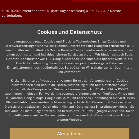
© 2010-2026 eventpeppers UG (haftungsbeschränkt) & Co. KG - Alle Rechte
vorbehalten.
Cookies und Datenschutz
eventpeppers nutzt Cookies und Tracking-Technologien. Einige Cookies und
Datenverarbeitungen sind für die Funktion unserer Website zwingend erforderlich (z. B.
um Künstler im Künstlerkorb "Meine Künstler" zu sammeln), andere helfen uns, Ihnen
einen optimierten und individualisierten Service zu bieten. Wir binden so auch Tools
externer Dienstleister wie z. B. Google, Facebook und Vimeo auf unserer Website ein.
Durch die Einbindung dieser Tools werden personenbezogene Daten an
Drittplattformen - auch außerhalb des Europäischen Wirtschaftsraums - übermittelt
und verarbeitet.
Klicken Sie bitte auf «Akzeptieren», wenn Sie mit der Verwendung aller Cookies
einverstanden sind und in die Datenverarbeitung durch Drittplattformen auch
außerhalb des Europäischen Wirtschaftsraums nach Art. 49 Abs. 1 lit. a DSGVO
zustimmen. In diesem Fall werden insbesondere Videoplayer von YouTube, Vimeo und
Dailymotion, Google Maps, Google Analytics und Facebook-Einbindungen aktiviert. Beim
Klick auf «Ablehnen» werden nicht unbedingt erforderlich Cookies und Tools externer
Dienstleister deaktiviert. Durch einen Klick auf «Datenschutz-Einstellungen» können Sie
individuelle Einstellungen treffen und bereits erteilte Einwilligungen widerrufen. Diese
Einstellungen erreichen Sie auch jederzeit über den Link «Datenschutz» im Footer
unserer Website.
Akzeptieren