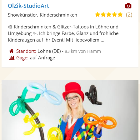
Di
OlZik-StudioArt
Kü
(2)
4,9
Showkünstler, Kinderschminken
ste
von
🎨 Kinderschminken & Glitzer-Tattoos in Löhne und
Fo
5
Umgebung ✨. Ich bringe Farbe, Glanz und fröhliche
ber
Sternen
Kinderaugen auf Ihr Event! Mit liebevollem ...
Standort:
Löhne
(DE)
-
83 km von Hamm
Gage:
auf Anfrage