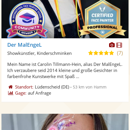
Diese
Di
Der MalEngeL
Künst
Kü
(7)
4,9
Showkünstler, Kinderschminken
stellt
ste
von
Mein Name ist Carolin Tillmann-Hein, alias Der MalEngeL.
Fotos
Vi
5
Ich verzaubere seid 2014 kleine und große Gesichter in
bereit
ber
Sternen
farbenfrohe Kunstwerke mit Spaß ...
Standort:
Lüdenscheid
(DE)
-
53 km von Hamm
Gage:
auf Anfrage