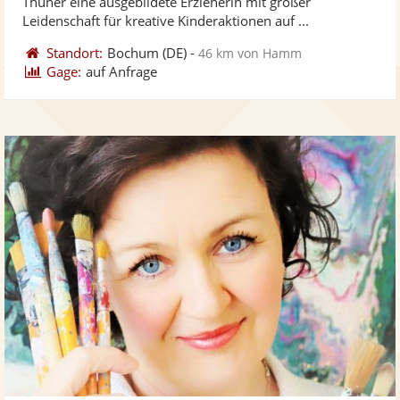
Thüner eine ausgebildete Erzieherin mit großer
ber
Sternen
Leidenschaft für kreative Kinderaktionen auf ...
Standort:
Bochum
(DE)
-
46 km von Hamm
Gage:
auf Anfrage