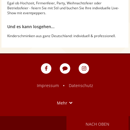
Egal ob Hochzeit, Firmenfeier, Party, Weihnachtsfeier oder
Betriebsfeier - feiern Sie mit Stil und buchen Sie Ihre individuelle Live-
Show mit eventpeppers.
Und es kann losgehen...
Kinderschminken aus ganz Deutschland: individuell & professionell.
eventpeppers
Blog
eventpeppers
auf
auf
Facebook
Instagram
•
Impressum
Datenschutz
Show
Mehr
NACH OBEN