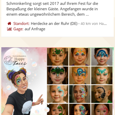
Schminkerling sorgt seit 2017 auf Ihrem Fest für die
Fo
5
Bespaßung der kleinen Gäste. Angefangen wurde in
ber
Sternen
einem etwas ungewöhnlichem Bereich, dem ...
Standort:
Herdecke an der Ruhr
(DE)
-
40 km von Hamm
Gage:
auf Anfrage