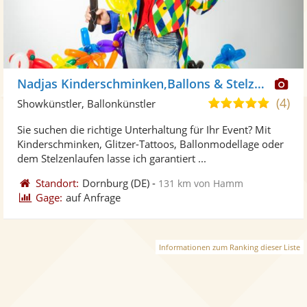
Di
Nadjas Kinderschminken,Ballons & Stelzenlauf
Kü
(4)
5,0
Showkünstler, Ballonkünstler
ste
von
Sie suchen die richtige Unterhaltung für Ihr Event? Mit
Fo
5
Kinderschminken, Glitzer-Tattoos, Ballonmodellage oder
ber
Sternen
dem Stelzenlaufen lasse ich garantiert ...
Standort:
Dornburg
(DE)
-
131 km von Hamm
Gage:
auf Anfrage
Informationen zum Ranking dieser Liste