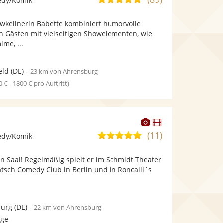
edy/Komik
stellt
stellt
von
Fotos
Videos
howkellnerin Babette kombiniert humorvolle
5
bereit.
bereit.
n Gästen mit vielseitigen Showelementen, wie
Sternen
me, ...
eld
(DE)
-
23 km von Ahrensburg
0 € - 1800 € pro Auftritt)
Dieser
Dieser
Künstler
Künstler
(11)
5,0
edy/Komik
stellt
stellt
von
Fotos
Videos
en Saal! Regelmäßig spielt er im Schmidt Theater
5
bereit.
bereit.
tsch Comedy Club in Berlin und in Roncalli´s
Sternen
urg
(DE)
-
22 km von Ahrensburg
age