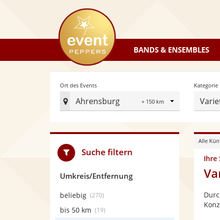
eventpeppers
BANDS & ENSEMBLES
Radius
Ort des Events
Kategorie
Ahrensburg
Varie
Ort
des
Events
Alle Kün
festlegen
Suche filtern
Ihre
Va
Umkreis/Entfernung
Durc
beliebig
(270)
Konz
bis 50 km
(19)