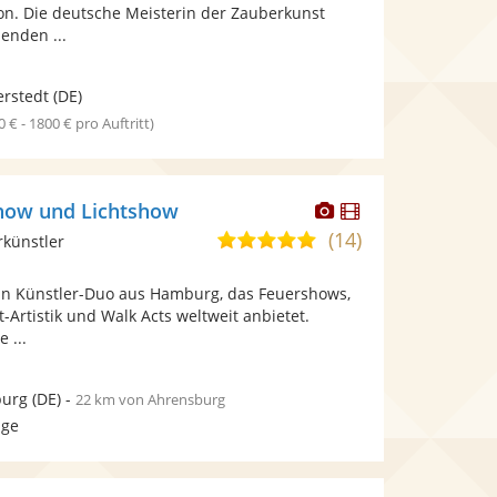
bereit.
bereit.
n. Die deutsche Meisterin der Zauberkunst
Sternen
henden ...
rstedt
(DE)
0 € - 1800 € pro Auftritt)
Dieser
Dieser
how und Lichtshow
Künstler
Künstler
(14)
5,0
rkünstler
stellt
stellt
von
Fotos
Videos
ein Künstler-Duo aus Hamburg, das Feuershows,
5
bereit.
bereit.
t-Artistik und Walk Acts weltweit anbietet.
Sternen
 ...
urg
(DE)
-
22 km von Ahrensburg
age