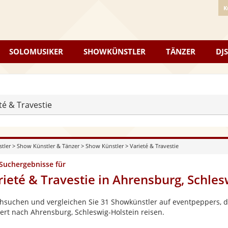
K
SOLOMUSIKER
SHOWKÜNSTLER
TÄNZER
DJS
té & Travestie
stler
>
Show Künstler & Tänzer
>
Show Künstler
>
Varieté & Travestie
 Suchergebnisse für
rieté & Travestie in Ahrensburg, Schles
hsuchen und vergleichen Sie 31 Showkünstler auf eventpeppers, di
ert nach Ahrensburg, Schleswig-Holstein reisen.