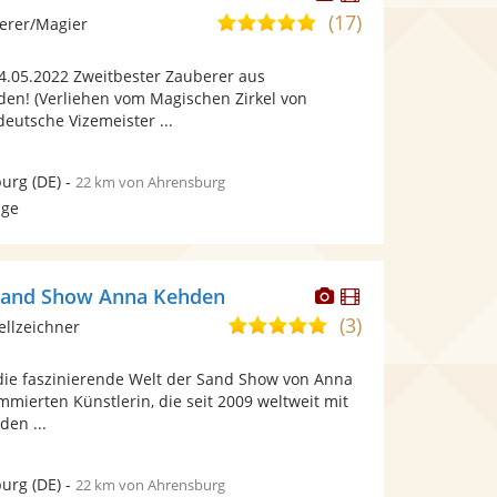
Künstler
Künstler
(17)
5,0
erer/Magier
stellt
stellt
von
Fotos
Videos
4.05.2022 Zweitbester Zauberer aus
5
bereit.
bereit.
en! (Verliehen vom Magischen Zirkel von
Sternen
deutsche Vizemeister ...
urg
(DE)
-
22 km von Ahrensburg
age
Dieser
Dieser
 Sand Show Anna Kehden
Künstler
Künstler
(3)
5,0
ellzeichner
stellt
stellt
von
Fotos
Videos
 die faszinierende Welt der Sand Show von Anna
5
bereit.
bereit.
mierten Künstlerin, die seit 2009 weltweit mit
Sternen
den ...
urg
(DE)
-
22 km von Ahrensburg