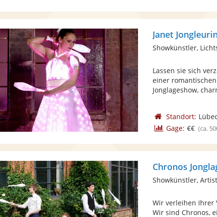
Janet Jongleuri
Showkünstler, Lich
Lassen sie sich ve
einer romantische
Jonglageshow, charm
Standort:
Lübe
Gage:
€€
(ca. 50
Chronos Jonglag
Showkünstler, Artist
Wir verleihen Ihre
Wir sind Chronos, 