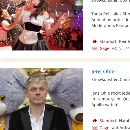
Showkünstler, Com
Tanja Roll, alias S
Animation unter de
Moderation, Pantomi
Standort:
Reinf
Gage:
€€
(ca. 50
Jens Ohle
Showkünstler, Com
Jens Ohle rockt jed
in Hamburg, im Qua
Apollo Varieté ...
Standort:
Hamb
Gage:
auf Anfr