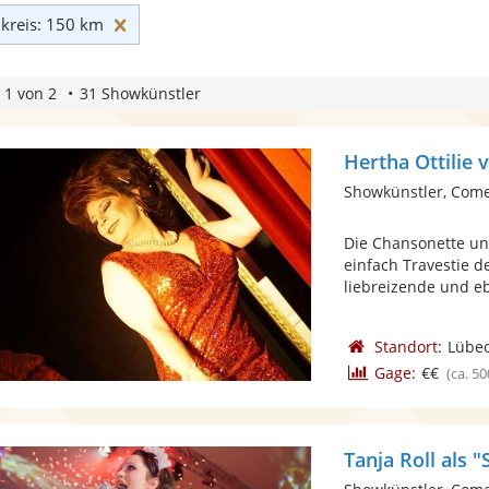
Umkreis: 150 km zurücksetzen
reis: 150 km
 1 von 2
31 Showkünstler
Hertha Ottilie
Showkünstler, Com
Die Chansonette un
einfach Travestie d
liebreizende und eb
Standort:
Lübe
Gage:
€€
(ca. 50
Tanja Roll als 