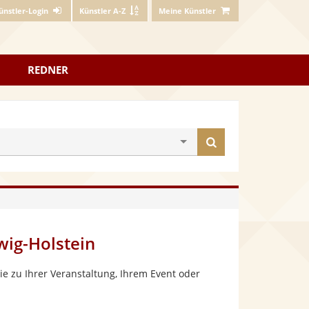
ünstler-Login
Künstler A-Z
Meine Künstler
REDNER
Künstler
finden
wig-Holstein
e zu Ihrer Veranstaltung, Ihrem Event oder