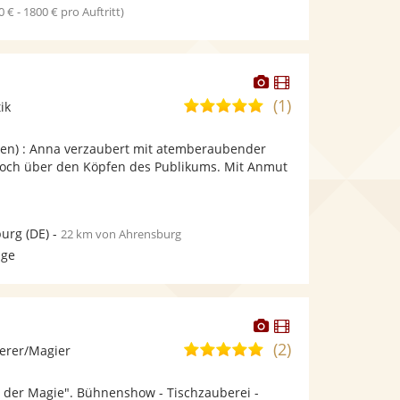
0 € - 1800 € pro Auftritt)
Dieser
Dieser
Künstler
Künstler
(1)
5,0
ik
stellt
stellt
von
Fotos
Videos
uten) : Anna verzaubert mit atemberaubender
5
bereit.
bereit.
k hoch über den Köpfen des Publikums. Mit Anmut
Sternen
urg
(DE)
-
22 km von Ahrensburg
age
Dieser
Dieser
Künstler
Künstler
(2)
5,0
erer/Magier
stellt
stellt
von
Fotos
Videos
e der Magie". Bühnenshow - Tischzauberei -
5