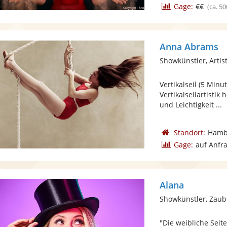
Gage:
€€
(ca. 50
Anna Abrams
Showkünstler, Artist
Vertikalseil (5 Min
Vertikalseilartisti
und Leichtigkeit ...
Standort:
Hamb
Gage:
auf Anfr
Alana
Showkünstler, Zaub
"Die weibliche Seit