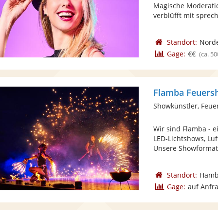
Magische Moderatio
verblüfft mit sprec
Standort:
Norde
Gage:
€€
(ca. 50
Flamba Feuers
Showkünstler, Feue
Wir sind Flamba - 
LED-Lichtshows, Luf
Unsere Showformate
Standort:
Hamb
Gage:
auf Anfr