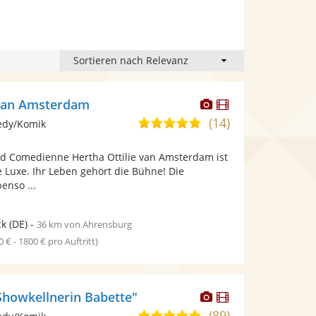
Dieser
Dieser
 van Amsterdam
Künstler
Künstler
(14)
5,0
edy/Komik
stellt
stellt
von
Fotos
Videos
d Comedienne Hertha Ottilie van Amsterdam ist
5
bereit.
bereit.
e Luxe. Ihr Leben gehört die Bühne! Die
Sternen
enso ...
ck
(DE)
-
36 km von Ahrensburg
0 € - 1800 € pro Auftritt)
Dieser
Dieser
"Showkellnerin Babette"
Künstler
Künstler
(89)
5,0