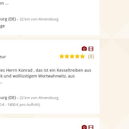
n ...
urg
(DE)
-
22 km von Ahrensburg
age
Dieser
Dieser
Künstler
Künstler
(8)
5,0
leur
stellt
stellt
von
Fotos
Videos
es Herrn Konrad , das ist ein Kesseltreiben aus
5
bereit.
bereit.
tik und wolllüstigem Wortwahnwitz, aus
Sternen
..
urg
(DE)
-
22 km von Ahrensburg
0 € - 1800 € pro Auftritt)
Dieser
Dieser