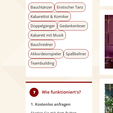
Bauchtänzer
Erotischer Tanz
Kabarettist & Komiker
Doppelgänger
Gedankenleser
Kabarett mit Musik
Bauchredner
Akkordeonspieler
Spaßkellner
Teambuilding
Wie funktioniert's?
1. Kostenlos anfragen
Starten Sie mit dem Button