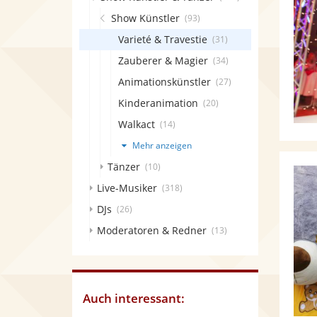
Show Künstler
(93)
Varieté & Travestie
(31)
Zauberer & Magier
(34)
Animationskünstler
(27)
Kinderanimation
(20)
Walkact
(14)
Mehr anzeigen
Tänzer
(10)
Live-Musiker
(318)
DJs
(26)
Moderatoren & Redner
(13)
Auch interessant: