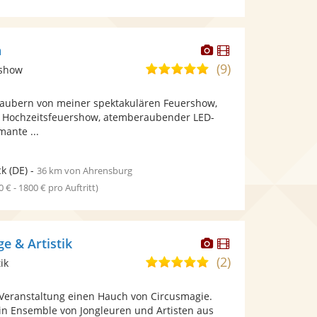
Dieser
Dieser
n
Künstler
Künstler
(9)
4,9
tshow
stellt
stellt
von
Fotos
Videos
rzaubern von meiner spektakulären Feuershow,
5
bereit.
bereit.
n Hochzeitsfeuershow, atemberaubender LED-
Sternen
ante ...
ck
(DE)
-
36 km von Ahrensburg
0 € - 1800 € pro Auftritt)
Dieser
Dieser
e & Artistik
Künstler
Künstler
(2)
5,0
ik
stellt
stellt
von
Fotos
Videos
r Veranstaltung einen Hauch von Circusmagie.
5
bereit.
bereit.
ein Ensemble von Jongleuren und Artisten aus
Sternen