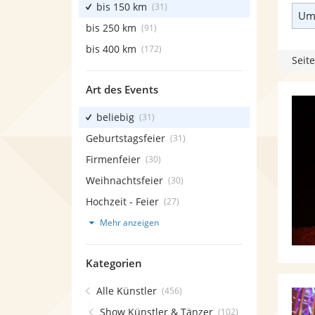
bis 150 km
(31)
Umk
bis 250 km
(91)
bis 400 km
(172)
Seite
Art des Events
beliebig
(31)
Geburtstagsfeier
(31)
Firmenfeier
(30)
Weihnachtsfeier
(30)
Hochzeit - Feier
(27)
Mehr anzeigen
Kategorien
Alle Künstler
(456)
Show Künstler & Tänzer
(102)