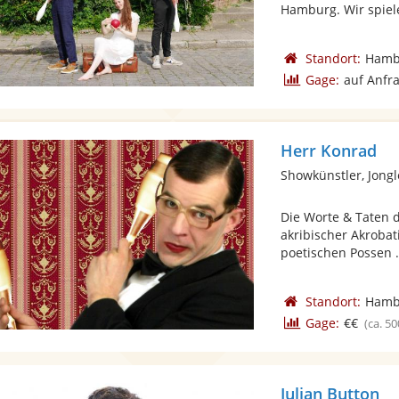
Hamburg. Wir spiele
Standort:
Hamb
Gage:
auf Anfr
Herr Konrad
Showkünstler, Jong
Die Worte & Taten d
akribischer Akroba
poetischen Possen .
Standort:
Hamb
Gage:
€€
(ca. 50
Julian Button