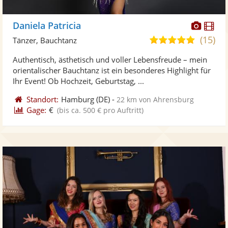
Diese
Di
Daniela Patricia
Künst
Kü
(15)
5,0
Tänzer, Bauchtanz
stellt
ste
von
Authentisch, ästhetisch und voller Lebensfreude – mein
Fotos
Vi
5
orientalischer Bauchtanz ist ein besonderes Highlight für
bereit
ber
Sternen
Ihr Event! Ob Hochzeit, Geburtstag, ...
Standort:
Hamburg
(DE)
-
22 km von Ahrensburg
Gage:
€
(bis ca. 500 € pro Auftritt)