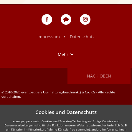
eventpeppers
Blog
eventpeppers
auf
auf
Facebook
Instagram
•
Impressum
Datenschutz
Show
Mehr
NACH OBEN
© 2010-2026 eventpeppers UG (haftungsbeschränkt) & Co. KG - Alle Rechte
vorbehalten.
Cookies und Datenschutz
eventpeppers nutzt Cookies und Tracking-Technologien. Einige Cookies und
Datenverarbeitungen sind für die Funktion unserer Website zwingend erforderlich (z. B.
um Künstler im Künstlerkorb "Meine Künstler" zu sammeln), andere helfen uns, Ihnen