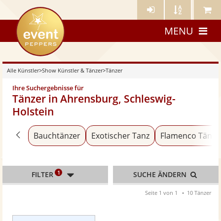
Künstler-
Künstler
Meine
eventpeppers
Login
A-
Künstle
MENU
Z
Alle Künstler
>
Show Künstler & Tänzer
>
Tänzer
Ihre Suchergebnisse für
Tänzer in Ahrensburg, Schleswig-
Holstein
Zurück zu «Show Künstler & Tänzer»
Bauchtänzer
Exotischer Tanz
Flamenco Tänze
1
FILTER
SUCHE ÄNDERN
Seite 1 von 1
10 Tänzer