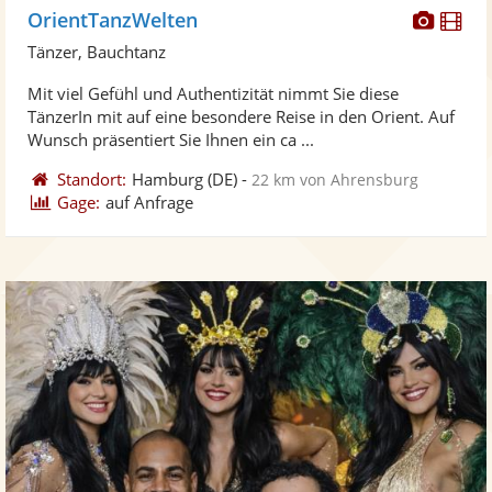
Diese
Di
OrientTanzWelten
Künst
Kü
Tänzer, Bauchtanz
stellt
ste
Mit viel Gefühl und Authentizität nimmt Sie diese
Fotos
Vi
TänzerIn mit auf eine besondere Reise in den Orient. Auf
bereit
ber
Wunsch präsentiert Sie Ihnen ein ca ...
Standort:
Hamburg
(DE)
-
22 km von Ahrensburg
Gage:
auf Anfrage