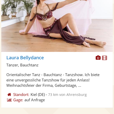
Diese
Di
Laura Bellydance
Künst
Kü
Tänzer, Bauchtanz
stellt
ste
Orientalischer Tanz - Bauchtanz - Tanzshow. Ich biete
Fotos
Vi
eine unvergessliche Tanzshow für jeden Anlass!
bereit
ber
Weihnachtsfeier der Firma, Geburtstage, ...
Standort:
Kiel
(DE)
-
73 km von Ahrensburg
Gage:
auf Anfrage