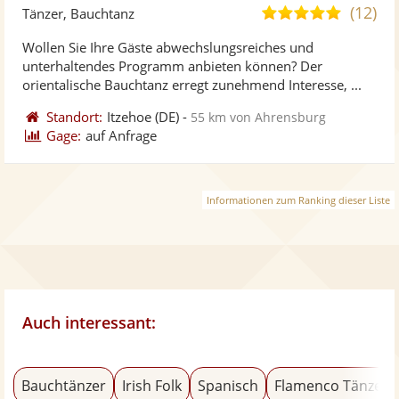
Künst
Kü
(12)
5,0
Tänzer, Bauchtanz
stellt
ste
von
Wollen Sie Ihre Gäste abwechslungsreiches und
Fotos
Vi
5
unterhaltendes Programm anbieten können? Der
bereit
ber
Sternen
orientalische Bauchtanz erregt zunehmend Interesse, ...
Standort:
Itzehoe
(DE)
-
55 km von Ahrensburg
Gage:
auf Anfrage
Informationen zum Ranking dieser Liste
Auch interessant:
Bauchtänzer
Irish Folk
Spanisch
Flamenco Tänzer