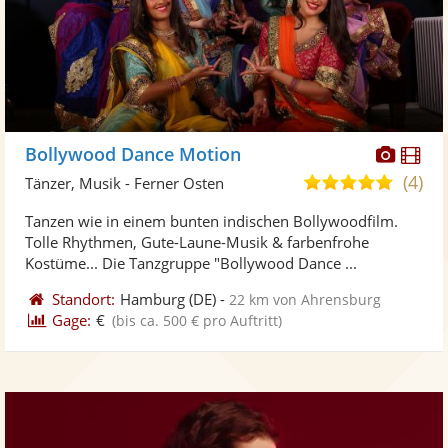
Diese
Di
Bollywood Dance Motion
Künst
Kü
(4)
5,0
Tänzer, Musik - Ferner Osten
stellt
ste
von
Tanzen wie in einem bunten indischen Bollywoodfilm.
Fotos
Vi
5
Tolle Rhythmen, Gute-Laune-Musik & farbenfrohe
bereit
ber
Sternen
Kostüme... Die Tanzgruppe "Bollywood Dance ...
Standort:
Hamburg
(DE)
-
22 km von Ahrensburg
Gage:
€
(bis ca. 500 € pro Auftritt)