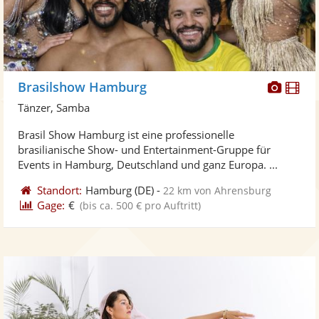
Diese
Di
Brasilshow Hamburg
Künst
Kü
Tänzer, Samba
stellt
ste
Brasil Show Hamburg ist eine professionelle
Fotos
Vi
brasilianische Show- und Entertainment-Gruppe für
bereit
ber
Events in Hamburg, Deutschland und ganz Europa. ...
Standort:
Hamburg
(DE)
-
22 km von Ahrensburg
Gage:
€
(bis ca. 500 € pro Auftritt)