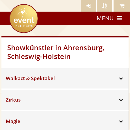
Künstler-
Künstler
Meine
eventpeppers
Login
A-
Künstle
MENU
Z
Showkünstler in Ahrensburg,
Schleswig-Holstein
Walkact & Spektakel
Sh
Zirkus
Sh
Magie
Sh