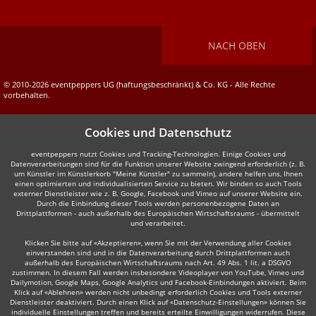
NACH OBEN
© 2010-2026 eventpeppers UG (haftungsbeschränkt) & Co. KG - Alle Rechte
vorbehalten.
Cookies und Datenschutz
eventpeppers nutzt Cookies und Tracking-Technologien. Einige Cookies und
Datenverarbeitungen sind für die Funktion unserer Website zwingend erforderlich (z. B.
um Künstler im Künstlerkorb "Meine Künstler" zu sammeln), andere helfen uns, Ihnen
einen optimierten und individualisierten Service zu bieten. Wir binden so auch Tools
externer Dienstleister wie z. B. Google, Facebook und Vimeo auf unserer Website ein.
Durch die Einbindung dieser Tools werden personenbezogene Daten an
Drittplattformen - auch außerhalb des Europäischen Wirtschaftsraums - übermittelt
und verarbeitet.
Klicken Sie bitte auf «Akzeptieren», wenn Sie mit der Verwendung aller Cookies
einverstanden sind und in die Datenverarbeitung durch Drittplattformen auch
außerhalb des Europäischen Wirtschaftsraums nach Art. 49 Abs. 1 lit. a DSGVO
zustimmen. In diesem Fall werden insbesondere Videoplayer von YouTube, Vimeo und
Dailymotion, Google Maps, Google Analytics und Facebook-Einbindungen aktiviert. Beim
Klick auf «Ablehnen» werden nicht unbedingt erforderlich Cookies und Tools externer
Dienstleister deaktiviert. Durch einen Klick auf «Datenschutz-Einstellungen» können Sie
individuelle Einstellungen treffen und bereits erteilte Einwilligungen widerrufen. Diese