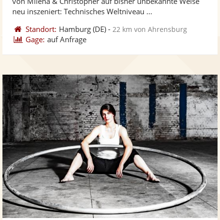
von Milena & Christopher auf bisher unbekannte Weise
bereit
ber
neu inszeniert: Technisches Weltniveau ...
Standort:
Hamburg
(DE)
-
22 km von Ahrensburg
Gage:
auf Anfrage