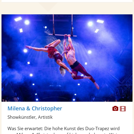
Diese
Di
Milena & Christopher
Künst
Kü
Showkünstler, Artistik
stellt
ste
Was Sie erwartet: Die hohe Kunst des Duo-Trapez wird
Fotos
Vi