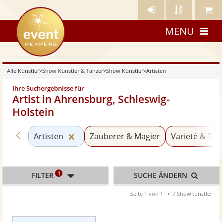
Künstler-
Künstler
Meine
eventpeppers
Login
A-
Künstle
MENU
Z
Alle Künstler
>
Show Künstler & Tänzer
>
Show Künstler
>
Artisten
Ihre Suchergebnisse für
Artist in Ahrensburg, Schleswig-
Holstein
Zurück zu «Show Künstler»
Kategorie «Artisten» zurücksetzen
Artisten
Zauberer & Magier
Varieté & Tra
1
FILTER
SUCHE ÄNDERN
Seite 1 von 1
7 Showkünstler