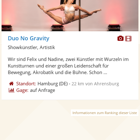
Diese
Di
Duo No Gravity
Künst
Kü
Showkünstler, Artistik
stellt
ste
Wir sind Felix und Nadine, zwei Künstler mit Wurzeln im
Fotos
Vi
Kunstturnen und einer großen Leidenschaft für
bereit
ber
Bewegung, Akrobatik und die Bühne. Schon ...
Standort:
Hamburg
(DE)
-
22 km von Ahrensburg
Gage:
auf Anfrage
Informationen zum Ranking dieser Liste