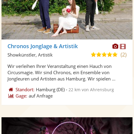
Diese
Di
Chronos Jonglage & Artistik
Künst
Kü
(2)
5,0
Showkünstler, Artistik
stellt
ste
von
Wir verleihen Ihrer Veranstaltung einen Hauch von
Fotos
Vi
5
Circusmagie. Wir sind Chronos, ein Ensemble von
bereit
ber
Sternen
Jongleuren und Artisten aus Hamburg. Wir spielen ...
Standort:
Hamburg
(DE)
-
22 km von Ahrensburg
Gage:
auf Anfrage