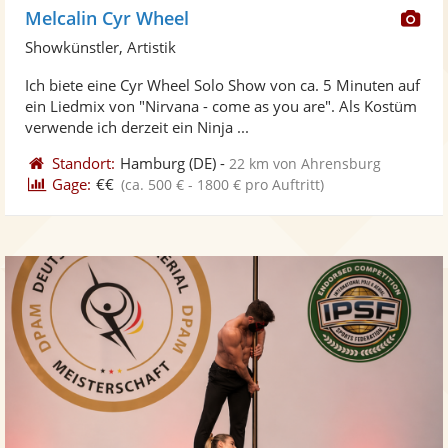
Di
Melcalin Cyr Wheel
Kü
Showkünstler, Artistik
ste
Ich biete eine Cyr Wheel Solo Show von ca. 5 Minuten auf
Fo
ein Liedmix von "Nirvana - come as you are". Als Kostüm
ber
verwende ich derzeit ein Ninja ...
Standort:
Hamburg
(DE)
-
22 km von Ahrensburg
Gage:
€€
(ca. 500 € - 1800 € pro Auftritt)