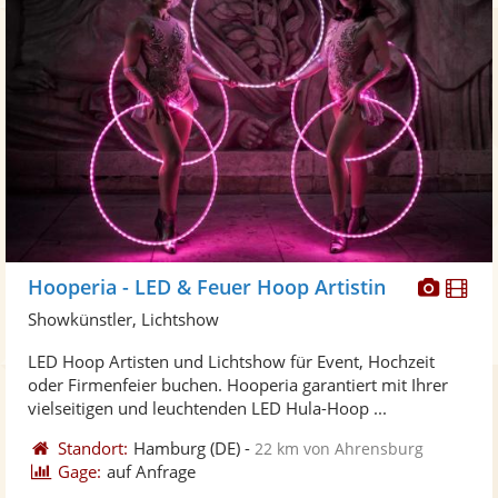
Diese
Di
Hooperia - LED & Feuer Hoop Artistin
Künst
Kü
Showkünstler, Lichtshow
stellt
ste
LED Hoop Artisten und Lichtshow für Event, Hochzeit
Fotos
Vi
oder Firmenfeier buchen. Hooperia garantiert mit Ihrer
bereit
ber
vielseitigen und leuchtenden LED Hula-Hoop ...
Standort:
Hamburg
(DE)
-
22 km von Ahrensburg
Gage:
auf Anfrage