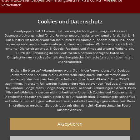
© 2010-2026 eventpeppers UG (haftungsbeschränkt) & Co. KG - Alle Rechte
vorbehalten.
Cookies und Datenschutz
eventpeppers nutzt Cookies und Tracking-Technologien. Einige Cookies und
Datenverarbeitungen sind für die Funktion unserer Website zwingend erforderlich (z. B.
um Künstler im Künstlerkorb "Meine Künstler" zu sammeln), andere helfen uns, Ihnen
einen optimierten und individualisierten Service zu bieten. Wir binden so auch Tools
externer Dienstleister wie z. B. Google, Facebook und Vimeo auf unserer Website ein.
Durch die Einbindung dieser Tools werden personenbezogene Daten an
Drittplattformen - auch außerhalb des Europäischen Wirtschaftsraums - übermittelt
und verarbeitet.
Klicken Sie bitte auf «Akzeptieren», wenn Sie mit der Verwendung aller Cookies
einverstanden sind und in die Datenverarbeitung durch Drittplattformen auch
außerhalb des Europäischen Wirtschaftsraums nach Art. 49 Abs. 1 lit. a DSGVO
zustimmen. In diesem Fall werden insbesondere Videoplayer von YouTube, Vimeo und
Dailymotion, Google Maps, Google Analytics und Facebook-Einbindungen aktiviert. Beim
Klick auf «Ablehnen» werden nicht unbedingt erforderlich Cookies und Tools externer
Dienstleister deaktiviert. Durch einen Klick auf «Datenschutz-Einstellungen» können Sie
individuelle Einstellungen treffen und bereits erteilte Einwilligungen widerrufen. Diese
Einstellungen erreichen Sie auch jederzeit über den Link «Datenschutz» im Footer
unserer Website.
Akzeptieren