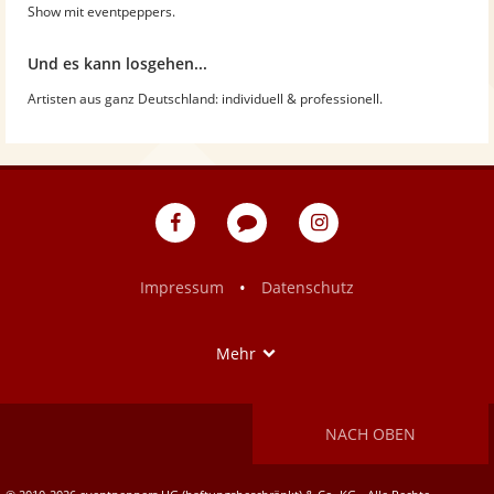
Show mit eventpeppers.
Und es kann losgehen...
Artisten aus ganz Deutschland: individuell & professionell.
eventpeppers
Blog
eventpeppers
auf
auf
Facebook
Instagram
•
Impressum
Datenschutz
Show
Mehr
NACH OBEN