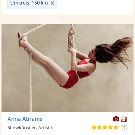
Umkreis: 150 km zurücksetzen
Umkreis: 150 km
Diese
Di
Anna Abrams
Künst
Kü
(1)
5,0
Showkünstler, Artistik
stellt
ste
von