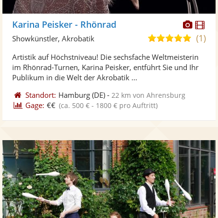
Diese
Di
Karina Peisker - Rhönrad
Künst
Kü
(1)
5,0
Showkünstler, Akrobatik
stellt
ste
von
Artistik auf Höchstniveau! Die sechsfache Weltmeisterin
Fotos
Vi
5
im Rhönrad-Turnen, Karina Peisker, entführt Sie und Ihr
bereit
ber
Sternen
Publikum in die Welt der Akrobatik ...
Standort:
Hamburg
(DE)
-
22 km von Ahrensburg
Gage:
€€
(ca. 500 € - 1800 € pro Auftritt)