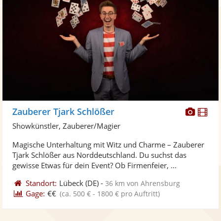
Diese
Di
Zauberer Tjark Schlößer
Künst
Kü
Showkünstler, Zauberer/Magier
stellt
ste
Magische Unterhaltung mit Witz und Charme – Zauberer
Fotos
Vi
Tjark Schlößer aus Norddeutschland. Du suchst das
bereit
ber
gewisse Etwas für dein Event? Ob Firmenfeier, ...
Standort:
Lübeck
(DE)
-
36 km von Ahrensburg
Gage:
€€
(ca. 500 € - 1800 € pro Auftritt)