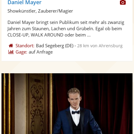
Di
Daniel Mayer
Kü
Showkünstler, Zauberer/Magier
ste
Daniel Mayer bringt sein Publikum seit mehr als zwanzig
Fo
Jahren zum Staunen, Lachen und Grübeln. Egal ob beim
ber
CLOSE-UP, WALK AROUND oder beim ...
Standort:
Bad Segeberg
(DE)
-
28 km von Ahrensburg
Gage:
auf Anfrage