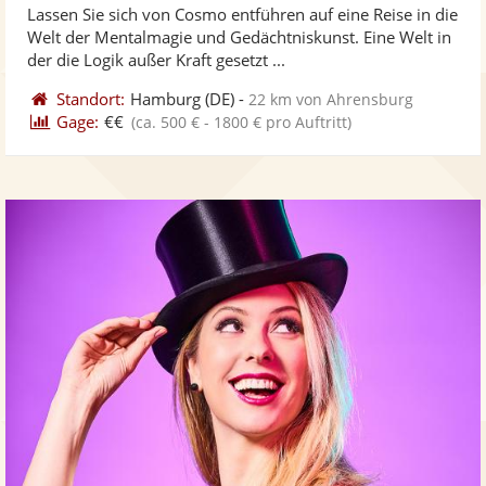
Lassen Sie sich von Cosmo entführen auf eine Reise in die
Fotos
Vi
5
Welt der Mentalmagie und Gedächtniskunst. Eine Welt in
bereit
ber
Sternen
der die Logik außer Kraft gesetzt ...
Standort:
Hamburg
(DE)
-
22 km von Ahrensburg
Gage:
€€
(ca. 500 € - 1800 € pro Auftritt)