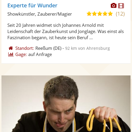
Diese
Di
Experte für Wunder
Künst
Kü
(12)
4,9
Showkünstler, Zauberer/Magier
stellt
ste
von
Seit 20 Jahren widmet sich Johannes Arnold mit
Fotos
Vi
5
Leidenschaft der Zauberkunst und Jonglage. Was einst als
bereit
ber
Sternen
Faszination begann, ist heute sein Beruf ...
Standort:
Reeßum
(DE)
-
92 km von Ahrensburg
Gage:
auf Anfrage