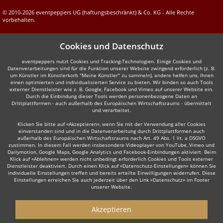
© 2010-2026 eventpeppers UG (haftungsbeschränkt) & Co. KG - Alle Rechte
vorbehalten.
Cookies und Datenschutz
eventpeppers nutzt Cookies und Tracking-Technologien. Einige Cookies und
Datenverarbeitungen sind für die Funktion unserer Website zwingend erforderlich (z. B.
um Künstler im Künstlerkorb "Meine Künstler" zu sammeln), andere helfen uns, Ihnen
einen optimierten und individualisierten Service zu bieten. Wir binden so auch Tools
externer Dienstleister wie z. B. Google, Facebook und Vimeo auf unserer Website ein.
Durch die Einbindung dieser Tools werden personenbezogene Daten an
Drittplattformen - auch außerhalb des Europäischen Wirtschaftsraums - übermittelt
und verarbeitet.
Klicken Sie bitte auf «Akzeptieren», wenn Sie mit der Verwendung aller Cookies
einverstanden sind und in die Datenverarbeitung durch Drittplattformen auch
außerhalb des Europäischen Wirtschaftsraums nach Art. 49 Abs. 1 lit. a DSGVO
zustimmen. In diesem Fall werden insbesondere Videoplayer von YouTube, Vimeo und
Dailymotion, Google Maps, Google Analytics und Facebook-Einbindungen aktiviert. Beim
Klick auf «Ablehnen» werden nicht unbedingt erforderlich Cookies und Tools externer
Dienstleister deaktiviert. Durch einen Klick auf «Datenschutz-Einstellungen» können Sie
individuelle Einstellungen treffen und bereits erteilte Einwilligungen widerrufen. Diese
Einstellungen erreichen Sie auch jederzeit über den Link «Datenschutz» im Footer
unserer Website.
Akzeptieren