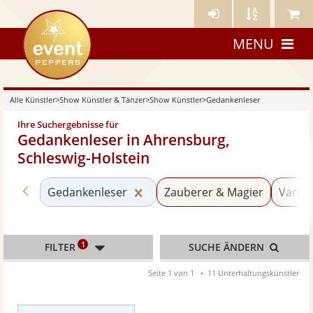
Künstler-
Künstler
Meine
eventpeppers
Login
A-
Künstle
MENU
Z
Alle Künstler
>
Show Künstler & Tänzer
>
Show Künstler
>
Gedankenleser
Ihre Suchergebnisse für
Gedankenleser in Ahrensburg,
Schleswig-Holstein
Zurück zu «Show Künstler»
Kategorie «Gedankenleser» zu
Gedankenleser
Zauberer & Magier
Variet
1
FILTER
SUCHE ÄNDERN
Seite 1 von 1
11 Unterhaltungskünstler