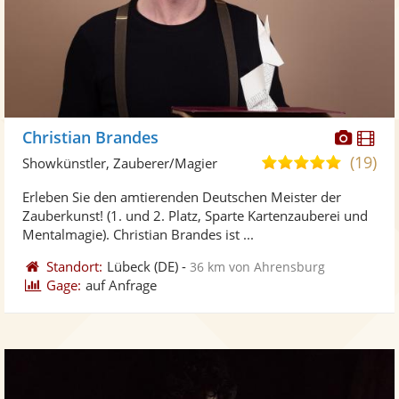
Diese
Di
Christian Brandes
Künst
Kü
(19)
5,0
Showkünstler, Zauberer/Magier
stellt
ste
von
Erleben Sie den amtierenden Deutschen Meister der
Fotos
Vi
5
Zauberkunst! (1. und 2. Platz, Sparte Kartenzauberei und
bereit
ber
Sternen
Mentalmagie). Christian Brandes ist ...
Standort:
Lübeck
(DE)
-
36 km von Ahrensburg
Gage:
auf Anfrage