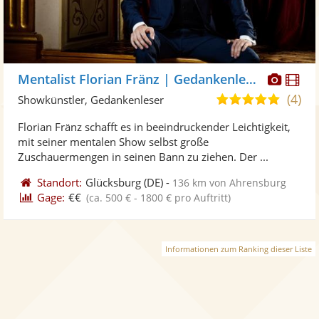
Diese
Di
Mentalist Florian Fränz | Gedankenleser
Künst
Kü
(4)
5,0
Showkünstler, Gedankenleser
stellt
ste
von
Florian Fränz schafft es in beeindruckender Leichtigkeit,
Fotos
Vi
5
mit seiner mentalen Show selbst große
bereit
ber
Sternen
Zuschauermengen in seinen Bann zu ziehen. Der ...
Standort:
Glücksburg
(DE)
-
136 km von Ahrensburg
Gage:
€€
(ca. 500 € - 1800 € pro Auftritt)
Informationen zum Ranking dieser Liste