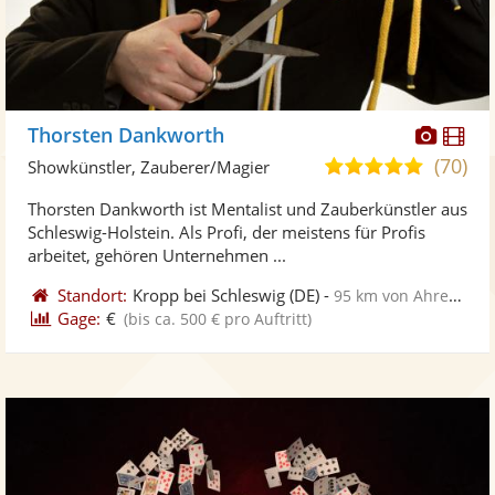
Diese
Di
Thorsten Dankworth
Künst
Kü
(70)
4,9
Showkünstler, Zauberer/Magier
stellt
ste
von
Thorsten Dankworth ist Mentalist und Zauberkünstler aus
Fotos
Vi
5
Schleswig-Holstein. Als Profi, der meistens für Profis
bereit
ber
Sternen
arbeitet, gehören Unternehmen ...
Standort:
Kropp bei Schleswig
(DE)
-
95 km von Ahrensburg
Gage:
€
(bis ca. 500 € pro Auftritt)