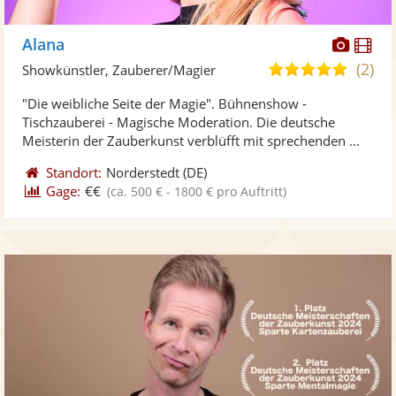
Diese
Di
Alana
Künst
Kü
(2)
5,0
Showkünstler, Zauberer/Magier
stellt
ste
von
"Die weibliche Seite der Magie". Bühnenshow -
Fotos
Vi
5
Tischzauberei - Magische Moderation. Die deutsche
bereit
ber
Sternen
Meisterin der Zauberkunst verblüfft mit sprechenden ...
Standort:
Norderstedt
(DE)
Gage:
€€
(ca. 500 € - 1800 € pro Auftritt)