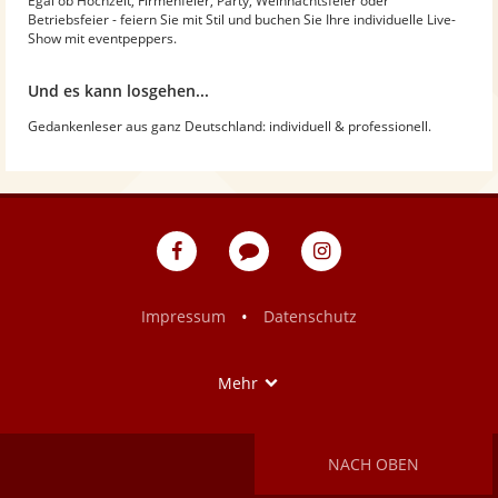
Egal ob Hochzeit, Firmenfeier, Party, Weihnachtsfeier oder
Betriebsfeier - feiern Sie mit Stil und buchen Sie Ihre individuelle Live-
Show mit eventpeppers.
Und es kann losgehen...
Gedankenleser aus ganz Deutschland: individuell & professionell.
eventpeppers
Blog
eventpeppers
auf
auf
Facebook
Instagram
•
Impressum
Datenschutz
Show
Mehr
NACH OBEN