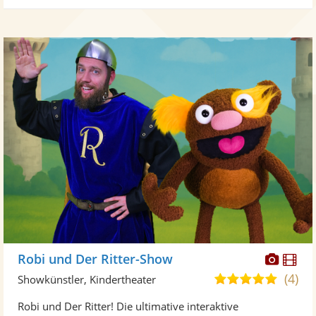
Diese
Di
Robi und Der Ritter-Show
Künst
Kü
(4)
5,0
Showkünstler, Kindertheater
stellt
ste
von
Robi und Der Ritter! Die ultimative interaktive
Fotos
Vi
5