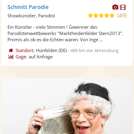
Diese
Di
Schmitt Parodie
Künst
Kü
(49)
4,9
Showkünstler, Parodist
stellt
ste
von
Ein Künstler - viele Stimmen ! Gewinner des
Fotos
Vi
5
Parodistenwettbewerbs "Marktheidenfelder Stern2013".
bereit
ber
Sternen
Promis als ob es die Echten wären. Von Inge ...
Standort:
Hünfelden
(DE)
-
400 km von Ahrensburg
Gage:
auf Anfrage