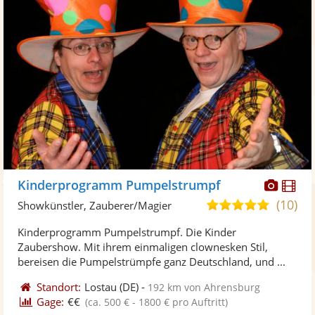
Diese
Di
Kinderprogramm Pumpelstrumpf
Künst
Kü
(10)
4,9
Showkünstler, Zauberer/Magier
stellt
ste
von
Kinderprogramm Pumpelstrumpf. Die Kinder
Fotos
Vi
5
Zaubershow. Mit ihrem einmaligen clownesken Stil,
bereit
ber
Sternen
bereisen die Pumpelstrümpfe ganz Deutschland, und ...
Standort:
Lostau
(DE)
-
192 km von Ahrensburg
Gage:
€€
(ca. 500 € - 1800 € pro Auftritt)