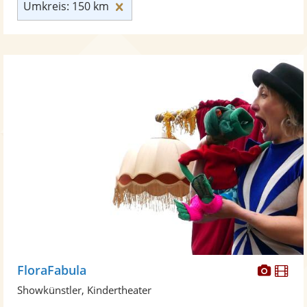
Umkreis: 150 km zurücksetzen
Umkreis: 150 km
Diese
Di
FloraFabula
Künst
Kü
Showkünstler, Kindertheater
stellt
ste