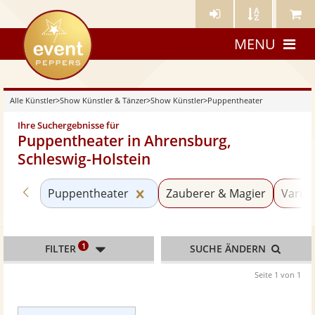
Künstler-
Künstler
Meine
eventpeppers
Login
A-
Künstle
MENU
Z
Alle Künstler
>
Show Künstler & Tänzer
>
Show Künstler
>
Puppentheater
Ihre Suchergebnisse für
Puppentheater in Ahrensburg,
Schleswig-Holstein
Zurück zu «Show Künstler»
Kategorie «Puppentheater» zu
Puppentheater
Zauberer & Magier
Variet
1
FILTER
SUCHE ÄNDERN
Seite 1 von 1