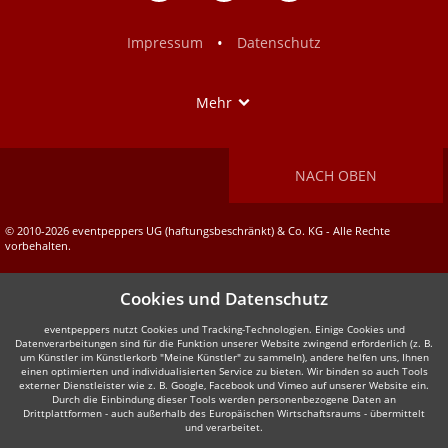
Facebook
Instagram
•
Impressum
Datenschutz
Show
Mehr
NACH OBEN
© 2010-2026 eventpeppers UG (haftungsbeschränkt) & Co. KG - Alle Rechte
vorbehalten.
Cookies und Datenschutz
eventpeppers nutzt Cookies und Tracking-Technologien. Einige Cookies und
Datenverarbeitungen sind für die Funktion unserer Website zwingend erforderlich (z. B.
um Künstler im Künstlerkorb "Meine Künstler" zu sammeln), andere helfen uns, Ihnen
einen optimierten und individualisierten Service zu bieten. Wir binden so auch Tools
externer Dienstleister wie z. B. Google, Facebook und Vimeo auf unserer Website ein.
Durch die Einbindung dieser Tools werden personenbezogene Daten an
Drittplattformen - auch außerhalb des Europäischen Wirtschaftsraums - übermittelt
und verarbeitet.