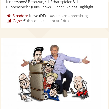
Kindershow! Besetzung: 1 Schauspieler & 1
bereit
ber
Sternen
Puppenspieler (Duo-Show). Suchen Sie das Highlight ...
Standort:
Kleve
(DE)
-
348 km von Ahrensburg
Gage:
€
(bis ca. 500 € pro Auftritt)