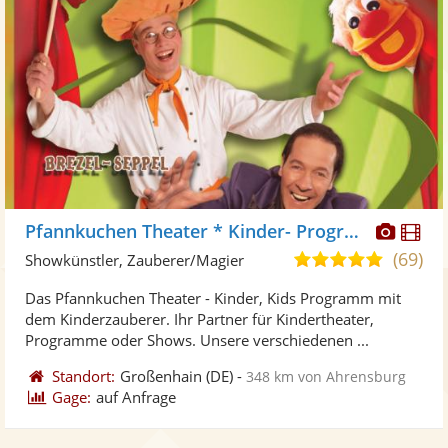
Diese
Di
Pfannkuchen Theater * Kinder- Programme
Künst
Kü
(69)
5,0
Showkünstler, Zauberer/Magier
stellt
ste
von
Das Pfannkuchen Theater - Kinder, Kids Programm mit
Fotos
Vi
5
dem Kinderzauberer. Ihr Partner für Kindertheater,
bereit
ber
Sternen
Programme oder Shows. Unsere verschiedenen ...
Standort:
Großenhain
(DE)
-
348 km von Ahrensburg
Gage:
auf Anfrage