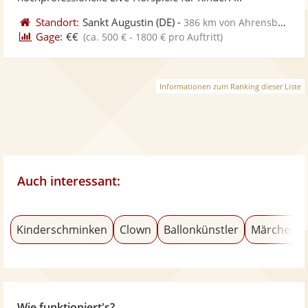
Standort:
Sankt Augustin
(DE)
-
386 km von Ahrensburg
Gage:
€€
(ca. 500 € - 1800 € pro Auftritt)
Informationen zum Ranking dieser Liste
Auch interessant:
Kinderschminken
Clown
Ballonkünstler
Märchenerz
Wie funktioniert's?