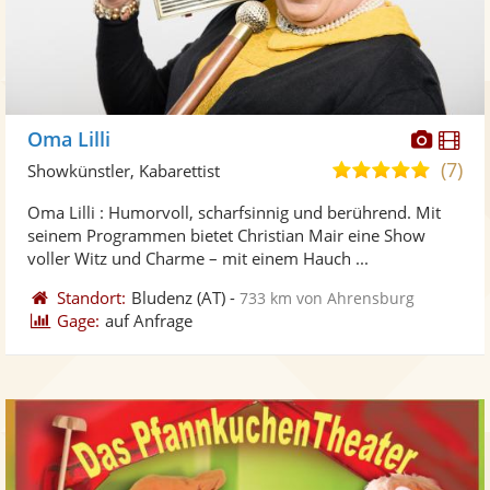
Diese
Di
Oma Lilli
Künst
Kü
(7)
5,0
Showkünstler, Kabarettist
stellt
ste
von
Oma Lilli : Humorvoll, scharfsinnig und berührend. Mit
Fotos
Vi
5
seinem Programmen bietet Christian Mair eine Show
bereit
ber
Sternen
voller Witz und Charme – mit einem Hauch ...
Standort:
Bludenz
(AT)
-
733 km von Ahrensburg
Gage:
auf Anfrage