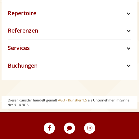
Repertoire
S
Referenzen
h
S
Services
o
h
S
w
Buchungen
o
h
S
w
o
h
w
o
Dieser Künstler handelt gemäß
AGB - Künstler 1.5
als Unternehmer im Sinne
des § 14 BGB.
w
eventpeppers
Blog
eventpeppers
auf
auf