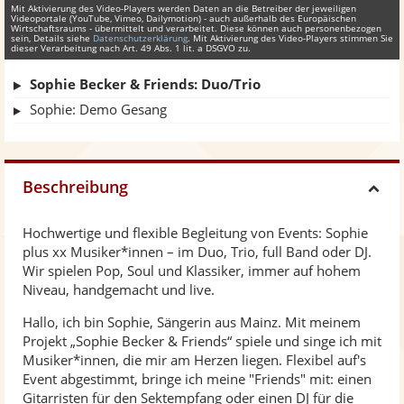
Mit Aktivierung des Video-Players werden Daten an die Betreiber der jeweiligen
Videoportale (YouTube, Vimeo, Dailymotion) - auch außerhalb des Europäischen
Wirtschaftsraums - übermittelt und verarbeitet. Diese können auch personenbezogen
sein, Details siehe
Datenschutzerklärung
. Mit Aktivierung des Video-Players stimmen Sie
dieser Verarbeitung nach Art. 49 Abs. 1 lit. a DSGVO zu.
Sophie Becker & Friends: Duo/Trio
Sophie: Demo Gesang
Beschreibung
H
Hochwertige und flexible Begleitung von Events: Sophie
i
plus xx Musiker*innen – im Duo, Trio, full Band oder DJ.
Wir spielen Pop, Soul und Klassiker, immer auf hohem
d
Niveau, handgemacht und live.
Hallo, ich bin Sophie, Sängerin aus Mainz. Mit meinem
e
Projekt „Sophie Becker & Friends“ spiele und singe ich mit
Musiker*innen, die mir am Herzen liegen. Flexibel auf's
Event abgestimmt, bringe ich meine "Friends" mit: einen
Gitarristen für den Sektempfang oder einen DJ für die