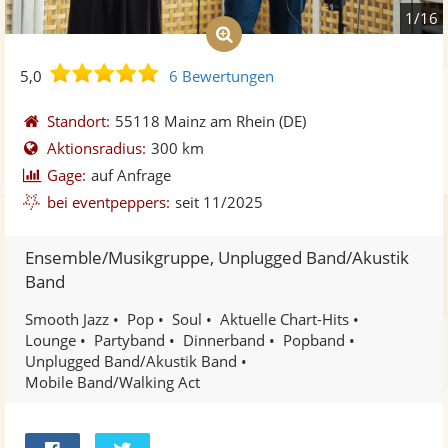
1/16
5,0
5,0
6 Bewertungen
von
5
Standort:
55118 Mainz am Rhein
(DE)
Sternen
Aktionsradius:
300 km
Gage:
auf Anfrage
bei eventpeppers:
seit 11/2025
Ensemble/Musikgruppe, Unplugged Band/Akustik
Band
Smooth Jazz
Pop
Soul
Aktuelle Chart-Hits
Lounge
Partyband
Dinnerband
Popband
Unplugged Band/Akustik Band
Mobile Band/Walking Act