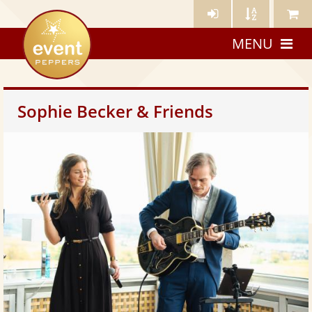
Künstler-
Künstler
Meine
eventpeppers
Login
A-
Künstle
MENU
Z
Sophie Becker & Friends