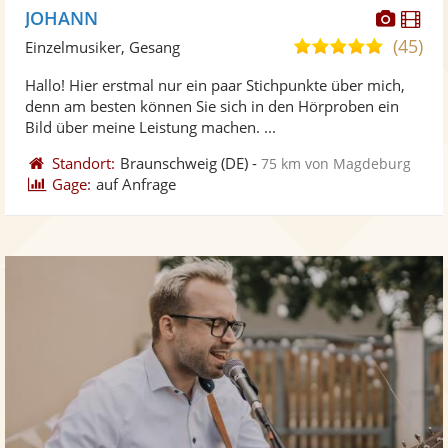
Diese
Di
JOHANN
Künst
Kü
(45)
5,0
Einzelmusiker, Gesang
stellt
ste
von
Hallo! Hier erstmal nur ein paar Stichpunkte über mich,
Fotos
Vi
5
denn am besten können Sie sich in den Hörproben ein
bereit
ber
Sternen
Bild über meine Leistung machen. ...
Standort:
Braunschweig
(DE)
-
75 km von Magdeburg
Gage:
auf Anfrage