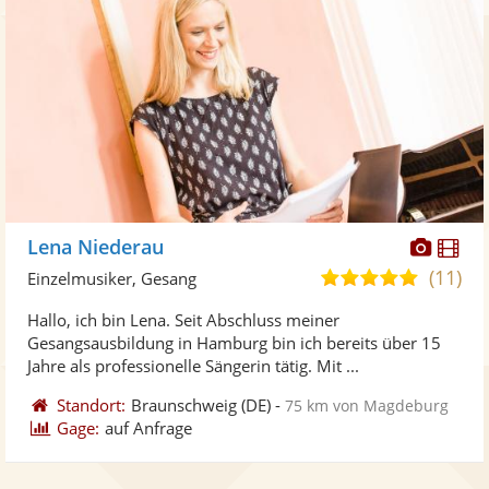
Diese
Di
Lena Niederau
Künst
Kü
(11)
5,0
Einzelmusiker, Gesang
stellt
ste
von
Hallo, ich bin Lena. Seit Abschluss meiner
Fotos
Vi
5
Gesangsausbildung in Hamburg bin ich bereits über 15
bereit
ber
Sternen
Jahre als professionelle Sängerin tätig. Mit ...
Standort:
Braunschweig
(DE)
-
75 km von Magdeburg
Gage:
auf Anfrage