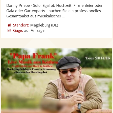
stellt
ste
Danny Priebe - Solo. Egal ob Hochzeit, Firmenfeier oder
Fotos
Vi
Gala oder Gartenparty - buchen Sie ein professionelles
bereit
ber
Gesamtpaket aus musikalischer ...
Standort:
Magdeburg
(DE)
Gage:
auf Anfrage