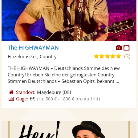
Diese
Di
The HIGHWAYMAN
Künst
Kü
(3)
5,0
Einzelmusiker, Country
stellt
ste
von
THE HIGHWAYMAN – Deutschlands Stimme des New
Fotos
Vi
5
Country! Erleben Sie eine der gefragtesten Country-
bereit
ber
Sternen
Stimmen Deutschlands – Sebastian Opitz, bekannt ...
Standort:
Magdeburg
(DE)
Gage:
€€
(ca. 500 € - 1800 € pro Auftritt)