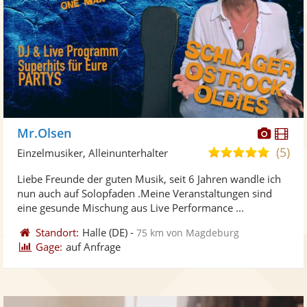
Diese
Di
Mr.Olsen
Künst
Kü
(5)
5,0
Einzelmusiker, Alleinunterhalter
stellt
ste
von
Liebe Freunde der guten Musik, seit 6 Jahren wandle ich
Fotos
Vi
5
nun auch auf Solopfaden .Meine Veranstaltungen sind
bereit
ber
Sternen
eine gesunde Mischung aus Live Performance ...
Standort:
Halle
(DE)
-
75 km von Magdeburg
Gage:
auf Anfrage