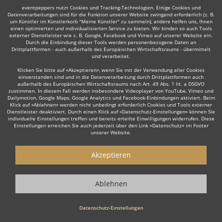
eventpeppers nutzt Cookies und Tracking-Technologien. Einige Cookies und
Datenverarbeitungen sind für die Funktion unserer Website zwingend erforderlich (z. B.
um Künstler im Künstlerkorb "Meine Künstler" zu sammeln), andere helfen uns, Ihnen
einen optimierten und individualisierten Service zu bieten. Wir binden so auch Tools
externer Dienstleister wie z. B. Google, Facebook und Vimeo auf unserer Website ein.
Durch die Einbindung dieser Tools werden personenbezogene Daten an
Auch interessant:
Drittplattformen - auch außerhalb des Europäischen Wirtschaftsraums - übermittelt
und verarbeitet.
Klicken Sie bitte auf «Akzeptieren», wenn Sie mit der Verwendung aller Cookies
einverstanden sind und in die Datenverarbeitung durch Drittplattformen auch
Organist
Musicalsänger
Hochzeitsredner
Soul & G
außerhalb des Europäischen Wirtschaftsraums nach Art. 49 Abs. 1 lit. a DSGVO
zustimmen. In diesem Fall werden insbesondere Videoplayer von YouTube, Vimeo und
Dailymotion, Google Maps, Google Analytics und Facebook-Einbindungen aktiviert. Beim
Klick auf «Ablehnen» werden nicht unbedingt erforderlich Cookies und Tools externer
Dienstleister deaktiviert. Durch einen Klick auf «Datenschutz-Einstellungen» können Sie
individuelle Einstellungen treffen und bereits erteilte Einwilligungen widerrufen. Diese
Einstellungen erreichen Sie auch jederzeit über den Link «Datenschutz» im Footer
unserer Website.
Wie funktioniert's?
Akzeptieren
1. Kostenlos anfragen
Starten Sie mit dem Button 'Kostenlos anfragen' eine Anfrage an die für
Ablehnen
Sie interessanten Solomusiker - also z. B. bestimmte Sänger mit
Instrument. Diesen Button finden Sie auf den jeweiligen Künstler-Profil-
Seiten der Musiker.
Datenschutz-Einstellungen