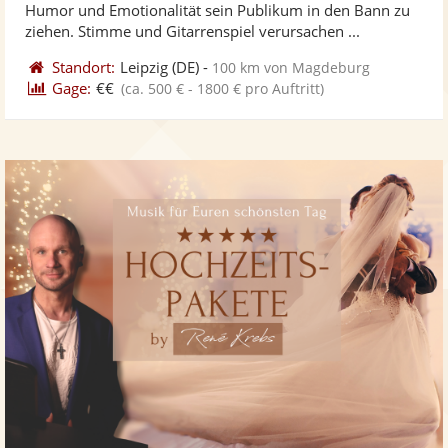
Humor und Emotionalität sein Publikum in den Bann zu
bereit
ber
Sternen
ziehen. Stimme und Gitarrenspiel verursachen ...
Standort:
Leipzig
(DE)
-
100 km von Magdeburg
Gage:
€€
(ca. 500 € - 1800 € pro Auftritt)