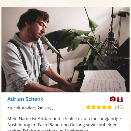
Diese
Di
Adrian Schenk
Künst
Kü
(46)
5,0
Einzelmusiker, Gesang
stellt
ste
von
Mein Name ist Adrian und ich blicke auf eine langjährige
Fotos
Vi
5
Ausbildung im Fach Piano und Gesang sowie auf einen
bereit
ber
Sternen
großen Erfahrungsschatz im Livebereich ...