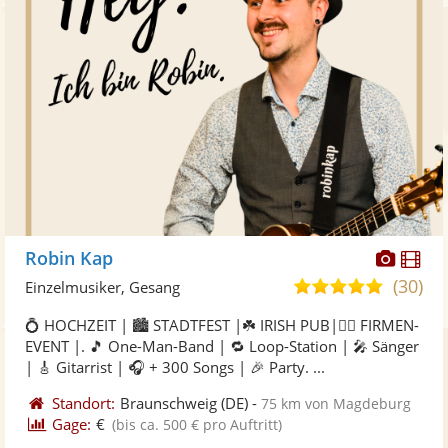
Diese
Di
Robin Kap
Künst
Kü
(30)
5,0
Einzelmusiker, Gesang
stellt
ste
von
💍 HOCHZEIT | 🏙️ STADTFEST |☘️ IRISH PUB|🤵‍♂️ FIRMEN-
Fotos
Vi
5
EVENT |. 🎵 One-Man-Band | 🔁 Loop-Station | 🎤 Sänger
bereit
ber
Sternen
| 🎸 Gitarrist | 🎧 + 300 Songs | 🎉 Party. ...
Standort:
Braunschweig
(DE)
-
75 km von Magdeburg
Gage:
€
(bis ca. 500 € pro Auftritt)