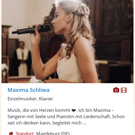
Diese
Di
Maxima Schliwa
Künst
Kü
Einzelmusiker, Klavier
stellt
ste
Musik, die von Herzen kommt ❤️. Ich bin Maxima –
Fotos
Vi
Sängerin mit Seele und Pianistin mit Leidenschaft. Schon
bereit
ber
seit ich denken kann, begleitet mich ...
Standort:
Magdeburg
(DE)