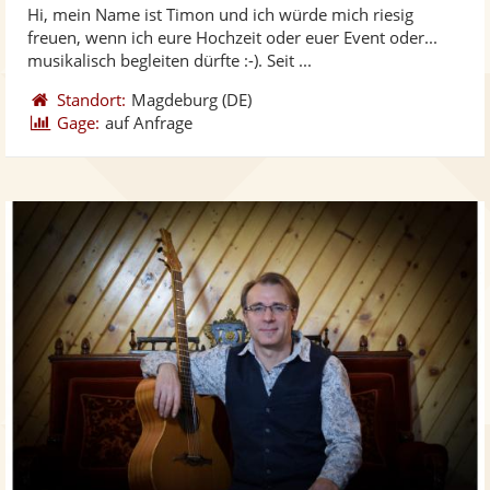
Hi, mein Name ist Timon und ich würde mich riesig
Fotos
Vi
5
freuen, wenn ich eure Hochzeit oder euer Event oder...
bereit
ber
Sternen
musikalisch begleiten dürfte :-). Seit ...
Standort:
Magdeburg
(DE)
Gage:
auf Anfrage