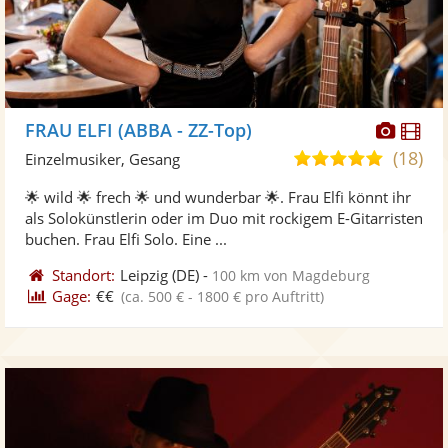
Diese
Di
FRAU ELFI (ABBA - ZZ-Top)
Künst
Kü
(18)
5,0
Einzelmusiker, Gesang
stellt
ste
von
🌟 wild 🌟 frech 🌟 und wunderbar 🌟. Frau Elfi könnt ihr
Fotos
Vi
5
als Solokünstlerin oder im Duo mit rockigem E-Gitarristen
bereit
ber
Sternen
buchen. Frau Elfi Solo. Eine ...
Standort:
Leipzig
(DE)
-
100 km von Magdeburg
Gage:
€€
(ca. 500 € - 1800 € pro Auftritt)