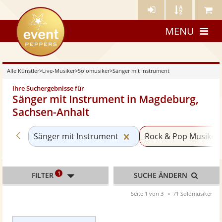
Künstler-
Künstler
Meine
eventpeppers
Login
A-
Künstle
MENU
Z
Alle Künstler
>
Live-Musiker
>
Solomusiker
>
Sänger mit Instrument
Ihre Suchergebnisse für
Sänger mit Instrument in Magdeburg,
Sachsen-Anhalt
Zurück zu «Solomusiker»
Kategorie «Sänger mit 
Sänger mit Instrument
Rock & Pop Musiker
1
FILTER
SUCHE ÄNDERN
Seite 1 von 3
71 Solomusiker