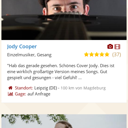
Diese
Di
Jody Cooper
Künst
Kü
(37)
5,0
Einzelmusiker, Gesang
stellt
ste
von
"Hab das gerade gesehen. Schönes Cover Jody. Dies ist
Fotos
Vi
5
eine wirklich großartige Version meines Songs. Gut
bereit
ber
Sternen
gespielt und gesungen - viel Gefühl! ...
Standort:
Leipzig
(DE)
-
100 km von Magdeburg
Gage:
auf Anfrage