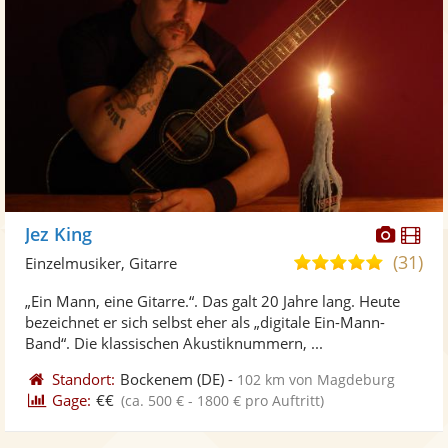
Diese
Di
Jez King
Künst
Kü
(31)
5,0
Einzelmusiker, Gitarre
stellt
ste
von
„Ein Mann, eine Gitarre.“. Das galt 20 Jahre lang. Heute
Fotos
Vi
5
bezeichnet er sich selbst eher als „digitale Ein-Mann-
bereit
ber
Sternen
Band“. Die klassischen Akustiknummern, ...
Standort:
Bockenem
(DE)
-
102 km von Magdeburg
Gage:
€€
(ca. 500 € - 1800 € pro Auftritt)