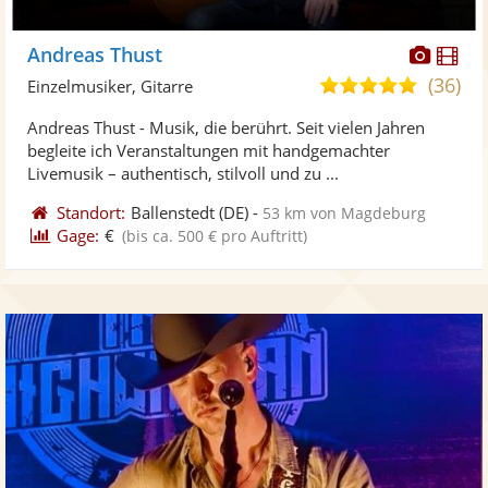
Diese
Di
Andreas Thust
Künst
Kü
(36)
4,9
Einzelmusiker, Gitarre
stellt
ste
von
Andreas Thust - Musik, die berührt. Seit vielen Jahren
Fotos
Vi
5
begleite ich Veranstaltungen mit handgemachter
bereit
ber
Sternen
Livemusik – authentisch, stilvoll und zu ...
Standort:
Ballenstedt
(DE)
-
53 km von Magdeburg
Gage:
€
(bis ca. 500 € pro Auftritt)