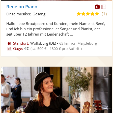
Diese
Di
René on Piano
Künst
Kü
(1)
5,0
Einzelmusiker, Gesang
stellt
ste
von
Hallo liebe Brautpaare und Kunden, mein Name ist René,
Fotos
Vi
5
und ich bin ein professioneller Sänger und Pianist, der
bereit
ber
Sternen
seit über 12 Jahren mit Leidenschaft ...
Standort:
Wolfsburg
(DE)
-
65 km von Magdeburg
Gage:
€€
(ca. 500 € - 1800 € pro Auftritt)