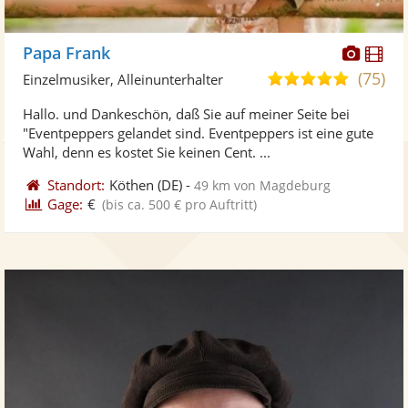
Diese
Di
Papa Frank
Künst
Kü
(75)
4,9
Einzelmusiker, Alleinunterhalter
stellt
ste
von
Hallo. und Dankeschön, daß Sie auf meiner Seite bei
Fotos
Vi
5
"Eventpeppers gelandet sind. Eventpeppers ist eine gute
bereit
ber
Sternen
Wahl, denn es kostet Sie keinen Cent. ...
Standort:
Köthen
(DE)
-
49 km von Magdeburg
Gage:
€
(bis ca. 500 € pro Auftritt)