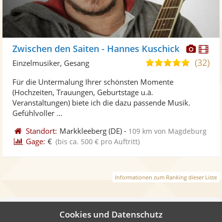
Diese
Di
Zwischen den Saiten - Hannes Kuschick
Künst
Kü
(32)
5,0
Einzelmusiker, Gesang
stellt
ste
von
Für die Untermalung Ihrer schönsten Momente
Fotos
Vi
5
(Hochzeiten, Trauungen, Geburtstage u.ä.
bereit
ber
Sternen
Veranstaltungen) biete ich die dazu passende Musik.
Gefühlvoller ...
Standort:
Markkleeberg
(DE)
-
109 km von Magdeburg
Gage:
€
(bis ca. 500 € pro Auftritt)
Informationen zum Ranking dieser Liste
Weiter
Cookies und Datenschutz