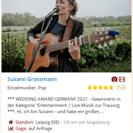
Diese
Di
Susann Grossmann
Künst
Kü
(53)
5,0
Einzelmusiker, Pop
stellt
ste
von
*** WEDDING AWARD GERMANY 2021 - Gewinnerin in
Fotos
Vi
5
der Kategorie "Entertainment | Live-Musik zur Trauung
bereit
ber
Sternen
***. Hi, ich bin Susann - und habe ein großes ...
Standort:
Leipzig
(DE)
-
100 km von Magdeburg
Gage:
auf Anfrage