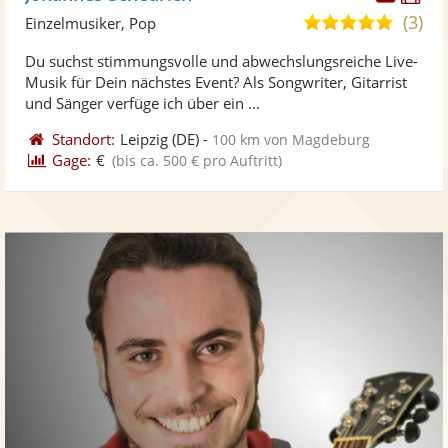
Künst
Kü
(3)
5,0
Einzelmusiker, Pop
stellt
ste
von
Du suchst stimmungsvolle und abwechslungsreiche Live-
Fotos
Vi
5
Musik für Dein nächstes Event? Als Songwriter, Gitarrist
bereit
ber
Sternen
und Sänger verfüge ich über ein ...
Standort:
Leipzig
(DE)
-
100 km von Magdeburg
Gage:
€
(bis ca. 500 € pro Auftritt)