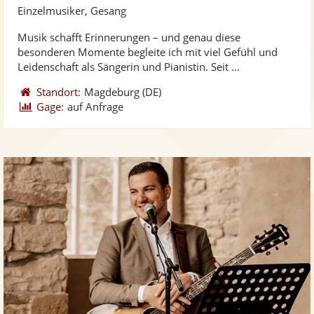
Künst
Kü
Einzelmusiker, Gesang
stellt
ste
Musik schafft Erinnerungen – und genau diese
Fotos
Vi
besonderen Momente begleite ich mit viel Gefühl und
bereit
ber
Leidenschaft als Sängerin und Pianistin. Seit ...
Standort:
Magdeburg
(DE)
Gage:
auf Anfrage