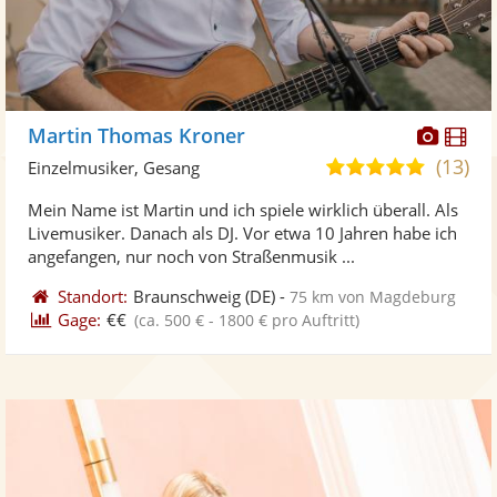
Diese
Di
Martin Thomas Kroner
Künst
Kü
(13)
5,0
Einzelmusiker, Gesang
stellt
ste
von
Mein Name ist Martin und ich spiele wirklich überall. Als
Fotos
Vi
5
Livemusiker. Danach als DJ. Vor etwa 10 Jahren habe ich
bereit
ber
Sternen
angefangen, nur noch von Straßenmusik ...
Standort:
Braunschweig
(DE)
-
75 km von Magdeburg
Gage:
€€
(ca. 500 € - 1800 € pro Auftritt)