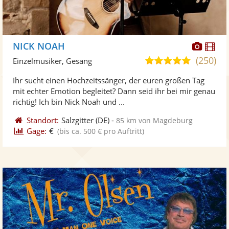
Diese
Di
NICK NOAH
Künst
Kü
(250)
5,0
Einzelmusiker, Gesang
stellt
ste
von
Ihr sucht einen Hochzeitssänger, der euren großen Tag
Fotos
Vi
5
mit echter Emotion begleitet? Dann seid ihr bei mir genau
bereit
ber
Sternen
richtig! Ich bin Nick Noah und ...
Standort:
Salzgitter
(DE)
-
85 km von Magdeburg
Gage:
€
(bis ca. 500 € pro Auftritt)