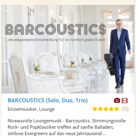
Diese
Di
BARCOUSTICS (Solo, Duo, Trio)
Künst
Kü
(5)
5,0
Einzelmusiker, Lounge
stellt
ste
von
Niveauvolle Loungemusik - Barcoustics. Stimmungsvolle
Fotos
Vi
5
Rock- und Popklassiker treffen auf sanfte Balladen,
bereit
ber
Sternen
zeitlose Evergreens auf das neue Jahrtausend ...