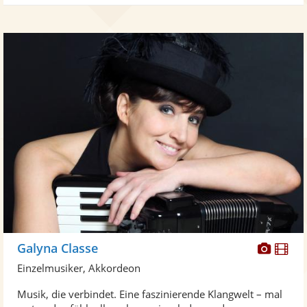
Diese
Di
Galyna Classe
Künst
Kü
Einzelmusiker, Akkordeon
stellt
ste
Musik, die verbindet. Eine faszinierende Klangwelt – mal
Fotos
Vi