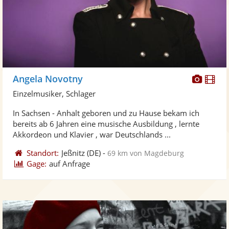
Diese
Di
Angela Novotny
Künst
Kü
Einzelmusiker, Schlager
stellt
ste
In Sachsen - Anhalt geboren und zu Hause bekam ich
Fotos
Vi
bereits ab 6 Jahren eine musische Ausbildung , lernte
bereit
ber
Akkordeon und Klavier , war Deutschlands ...
Standort:
Jeßnitz
(DE)
-
69 km von Magdeburg
Gage:
auf Anfrage