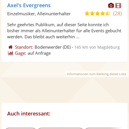
Diese
Di
Axel's Evergreens
Künst
Kü
(28)
4,7
Einzelmusiker, Alleinunterhalter
stellt
ste
von
Sehr geehrtes Publikum, auf dieser Seite konnte ich
Fotos
Vi
5
bisher immer als Alleinunterhalter für alle Events gebucht
bereit
ber
Sternen
werden. Das bleibt auch weiterhin ...
Standort:
Bodenwerder
(DE)
-
145 km von Magdeburg
Gage:
auf Anfrage
Informationen zum Ranking dieser Liste
Auch interessant: