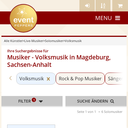
Künstler-
Künstler
Meine
eventpeppers
Login
A-
Künstle
MENU
Z
Alle Künstler
>
Live-Musiker
>
Solomusiker
>
Volksmusik
Ihre Suchergebnisse für
Musiker - Volksmusik in Magdeburg,
Sachsen-Anhalt
Zurück zu «Solomusiker»
Kategorie «Volksmusik» zurückset
Volksmusik
Rock & Pop Musiker
Sänger m
1
FILTER
SUCHE ÄNDERN
Seite 1 von 1
6 Solomusiker