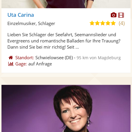
Diese
Di
Uta Carina
Künst
Kü
(4)
5,0
Einzelmusiker, Schlager
stellt
ste
von
Lieben Sie Schlager der Seefahrt, Seemannslieder und
Fotos
Vi
5
Evergreens und romantische Balladen für Ihre Trauung?
bereit
ber
Sternen
Dann sind Sie bei mir richtig! Seit ...
Standort:
Schwielowsee
(DE)
-
95 km von Magdeburg
Gage:
auf Anfrage