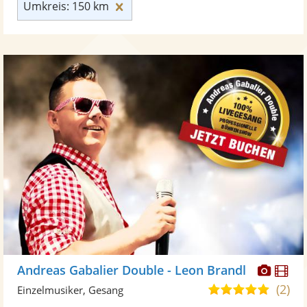
Umkreis: 150 km zurücksetzen
Umkreis: 150 km
Diese
Di
Andreas Gabalier Double - Leon Brandl
Künst
Kü
(2)
5,0
Einzelmusiker, Gesang
stellt
ste
von