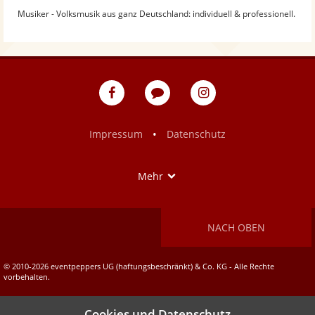
Musiker - Volksmusik aus ganz Deutschland: individuell & professionell.
eventpeppers
Blog
eventpeppers
auf
auf
Facebook
Instagram
•
Impressum
Datenschutz
Show
Mehr
NACH OBEN
© 2010-2026 eventpeppers UG (haftungsbeschränkt) & Co. KG - Alle Rechte
vorbehalten.
Cookies und Datenschutz