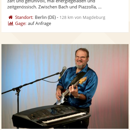
zart und gefühlvoll, mal energiegeladen und
bereit
ber
zeitgenössisch. Zwischen Bach und Piazzolla, ...
Standort:
Berlin
(DE)
-
128 km von Magdeburg
Gage:
auf Anfrage