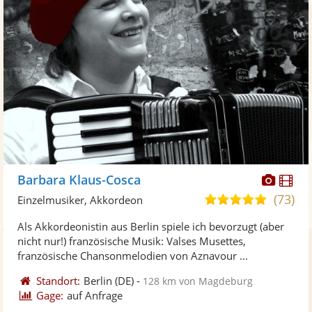
Diese
Di
Barbara Klaus-Cosca
Künst
Kü
(73)
5,0
Einzelmusiker, Akkordeon
stellt
ste
von
Als Akkordeonistin aus Berlin spiele ich bevorzugt (aber
Fotos
Vi
5
nicht nur!) französische Musik: Valses Musettes,
bereit
ber
Sternen
französische Chansonmelodien von Aznavour ...
Standort:
Berlin
(DE)
-
128 km von Magdeburg
Gage:
auf Anfrage