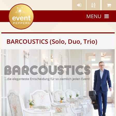
Künstler-
Künstler
Meine
eventpeppers
Login
A-
Künstle
MENU
Z
BARCOUSTICS (Solo, Duo, Trio)