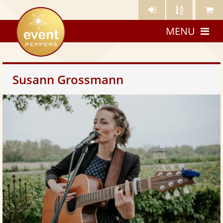
Künstler-
Künstler
Meine
eventpeppers
Login
A-
Künstle
MENU
Z
Susann Grossmann