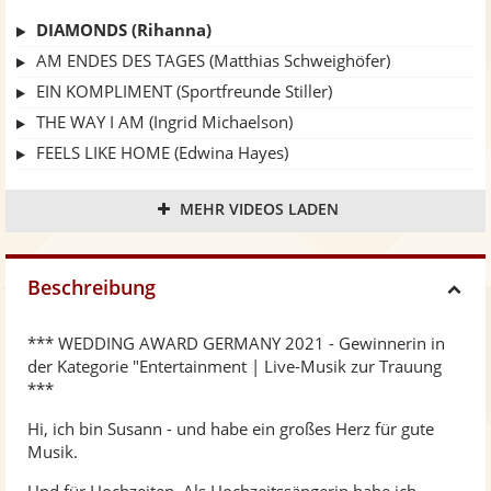
DIAMONDS (Rihanna)
AM ENDES DES TAGES (Matthias Schweighöfer)
EIN KOMPLIMENT (Sportfreunde Stiller)
THE WAY I AM (Ingrid Michaelson)
FEELS LIKE HOME (Edwina Hayes)
ALL YOU NEED IS LOVE (The Beatles)
MEHR VIDEOS LADEN
I'M ALWAYS HERE (Jimi Jamison)
Beschreibung
H
*** WEDDING AWARD GERMANY 2021 - Gewinnerin in
i
der Kategorie "Entertainment | Live-Musik zur Trauung
***
d
Hi, ich bin Susann - und habe ein großes Herz für gute
Musik.
e