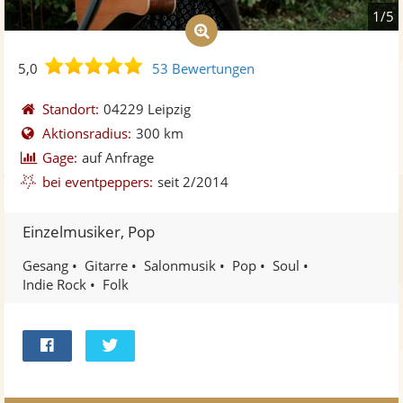
1/5
5,0
5,0
53 Bewertungen
von
5
Standort:
04229 Leipzig
Sternen
Aktionsradius:
300 km
Gage:
auf Anfrage
bei eventpeppers:
seit 2/2014
Einzelmusiker, Pop
Gesang
Gitarre
Salonmusik
Pop
Soul
Indie Rock
Folk
Bei
Twittern
Facebook