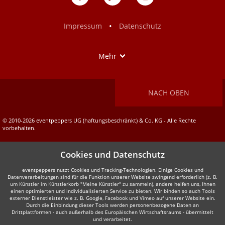
auf
auf
Facebook
Instagram
•
Impressum
Datenschutz
Show
Mehr
NACH OBEN
© 2010-2026 eventpeppers UG (haftungsbeschränkt) & Co. KG - Alle Rechte
vorbehalten.
Cookies und Datenschutz
eventpeppers nutzt Cookies und Tracking-Technologien. Einige Cookies und
Datenverarbeitungen sind für die Funktion unserer Website zwingend erforderlich (z. B.
um Künstler im Künstlerkorb "Meine Künstler" zu sammeln), andere helfen uns, Ihnen
einen optimierten und individualisierten Service zu bieten. Wir binden so auch Tools
externer Dienstleister wie z. B. Google, Facebook und Vimeo auf unserer Website ein.
Durch die Einbindung dieser Tools werden personenbezogene Daten an
Drittplattformen - auch außerhalb des Europäischen Wirtschaftsraums - übermittelt
und verarbeitet.