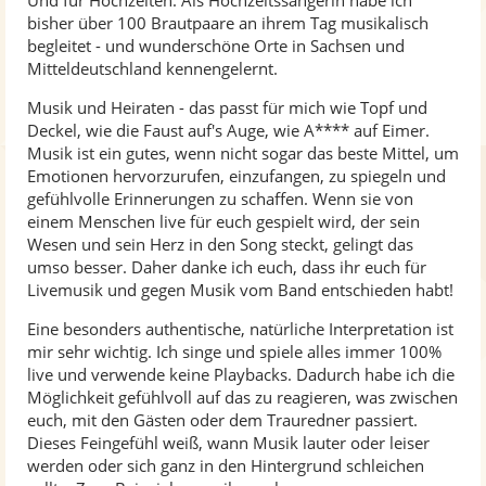
Und für Hochzeiten. Als Hochzeitssängerin habe ich
bisher über 100 Brautpaare an ihrem Tag musikalisch
begleitet - und wunderschöne Orte in Sachsen und
Mitteldeutschland kennengelernt.
Musik und Heiraten - das passt für mich wie Topf und
Deckel, wie die Faust auf's Auge, wie A**** auf Eimer.
Musik ist ein gutes, wenn nicht sogar das beste Mittel, um
Emotionen hervorzurufen, einzufangen, zu spiegeln und
gefühlvolle Erinnerungen zu schaffen. Wenn sie von
einem Menschen live für euch gespielt wird, der sein
Wesen und sein Herz in den Song steckt, gelingt das
umso besser. Daher danke ich euch, dass ihr euch für
Livemusik und gegen Musik vom Band entschieden habt!
Eine besonders authentische, natürliche Interpretation ist
mir sehr wichtig. Ich singe und spiele alles immer 100%
live und verwende keine Playbacks. Dadurch habe ich die
Möglichkeit gefühlvoll auf das zu reagieren, was zwischen
euch, mit den Gästen oder dem Trauredner passiert.
Dieses Feingefühl weiß, wann Musik lauter oder leiser
werden oder sich ganz in den Hintergrund schleichen