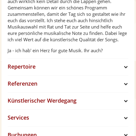
auch wirklich kein Detail durch die Lappen gehen.
Gemeinsam können wir ein schönes Programm
zusammenstellen, damit der Tag sich so gestaltet wie ihr
euch das vorstellt. Ich stehe euch auch hinsichtlich
Musikauswahl mit Rat und Tat zur Seite und helfe euch
eure persönliche musikalische Note zu finden. Dabei lege
ich viel Wert auf die künstlerische Qualität der Songs.
Ja - ich hab' ein Herz für gute Musik. Ihr auch?
Repertoire
S
Referenzen
h
S
Künstlerischer Werdegang
o
h
S
Services
w
o
h
S
w
Buchungen
o
h
S