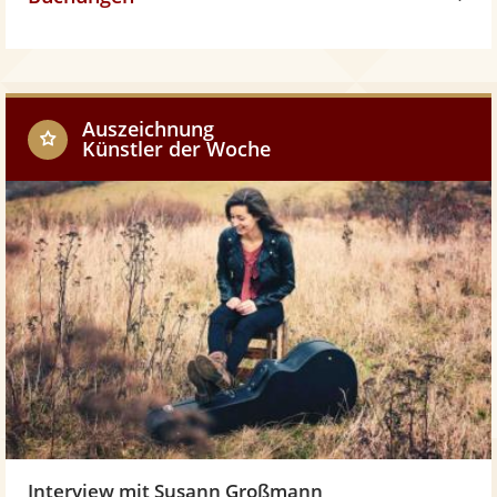
w
o
h
w
o
Auszeichnung
Künstler der Woche
w
Interview mit Susann Großmann