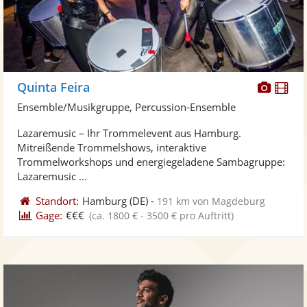
Diese
Di
Quinta Feira
Künst
Kü
Ensemble/Musikgruppe, Percussion-Ensemble
stellt
ste
Lazaremusic – Ihr Trommelevent aus Hamburg.
Fotos
Vi
Mitreißende Trommelshows, interaktive
bereit
ber
Trommelworkshops und energiegeladene Sambagruppe:
Lazaremusic ...
Standort:
Hamburg
(DE)
-
191 km von Magdeburg
Gage:
€€€
(ca. 1800 € - 3500 € pro Auftritt)