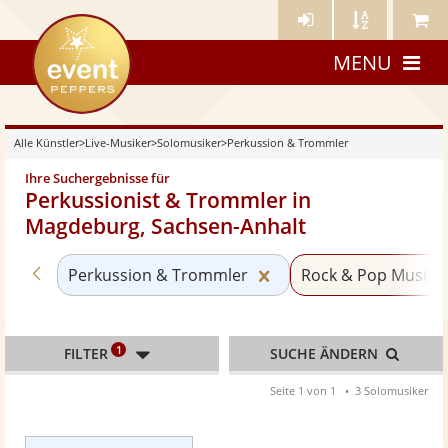
Künstler-
Künstler
Meine
eventpeppers
Login
A-
Künstle
MENU
Z
Alle Künstler
>
Live-Musiker
>
Solomusiker
>
Perkussion & Trommler
Ihre Suchergebnisse für
Perkussionist & Trommler in
Magdeburg, Sachsen-Anhalt
Zurück zu «Solomusiker»
Kategorie «Perkussio
Perkussion & Trommler
Rock & Pop Musike
1
FILTER
SUCHE ÄNDERN
Seite 1 von 1
3 Solomusiker