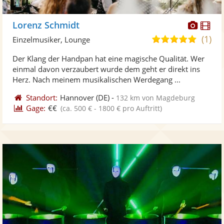
Diese
Di
Lorenz Schmidt
Künst
Kü
(1)
5,0
Einzelmusiker, Lounge
stellt
ste
von
Der Klang der Handpan hat eine magische Qualität. Wer
Fotos
Vi
5
einmal davon verzaubert wurde dem geht er direkt ins
bereit
ber
Sternen
Herz. Nach meinem musikalischen Werdegang ...
Standort:
Hannover
(DE)
-
132 km von Magdeburg
Gage:
€€
(ca. 500 € - 1800 € pro Auftritt)