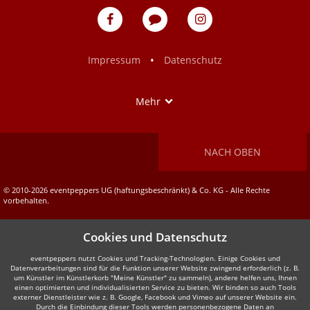
eventpeppers
Blog
eventpeppers
auf
auf
Facebook
Instagram
•
Impressum
Datenschutz
Show
Mehr
NACH OBEN
© 2010-2026 eventpeppers UG (haftungsbeschränkt) & Co. KG - Alle Rechte
vorbehalten.
Cookies und Datenschutz
eventpeppers nutzt Cookies und Tracking-Technologien. Einige Cookies und
Datenverarbeitungen sind für die Funktion unserer Website zwingend erforderlich (z. B.
um Künstler im Künstlerkorb "Meine Künstler" zu sammeln), andere helfen uns, Ihnen
einen optimierten und individualisierten Service zu bieten. Wir binden so auch Tools
externer Dienstleister wie z. B. Google, Facebook und Vimeo auf unserer Website ein.
Durch die Einbindung dieser Tools werden personenbezogene Daten an