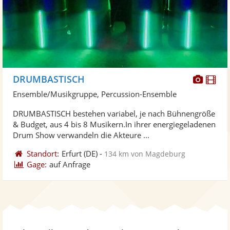
Diese
Di
DRUMBASTISCH
Künst
Kü
Ensemble/Musikgruppe, Percussion-Ensemble
stellt
ste
DRUMBASTISCH bestehen variabel, je nach Bühnengröße
Fotos
Vi
& Budget, aus 4 bis 8 Musikern.In ihrer energiegeladenen
bereit
ber
Drum Show verwandeln die Akteure ...
Standort:
Erfurt
(DE)
-
134 km von Magdeburg
Gage:
auf Anfrage