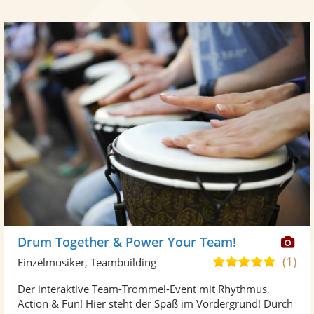
Di
Drum Together & Power Your Team!
Kü
(1)
5,0
Einzelmusiker, Teambuilding
ste
von
Der interaktive Team-Trommel-Event mit Rhythmus,
Fo
5
Action & Fun! Hier steht der Spaß im Vordergrund! Durch
ber
Sternen