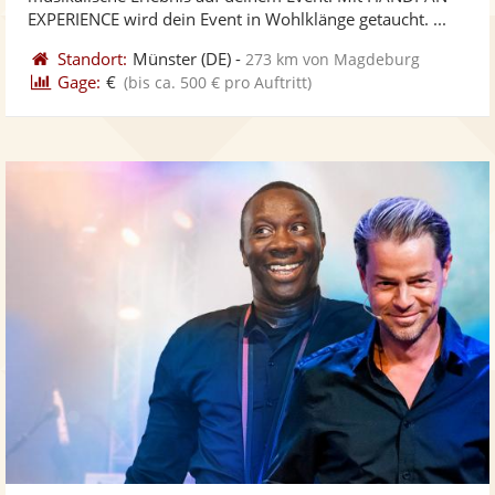
bereit
ber
Sternen
EXPERIENCE wird dein Event in Wohlklänge getaucht. ...
Standort:
Münster
(DE)
-
273 km von Magdeburg
Gage:
€
(bis ca. 500 € pro Auftritt)