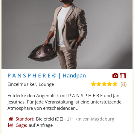
Diese
Di
P A N S P H E R E © | Handpan
Künst
Kü
(8)
5,0
Einzelmusiker, Lounge
stellt
ste
von
Entdecke den Augenblick mit P A N S P H E R E und Jan
Fotos
Vi
5
Jesuthas. Für jede Veranstaltung ist eine unterstützende
bereit
ber
Sternen
Atmosphäre von entscheidender ...
Standort:
Bielefeld
(DE)
-
211 km von Magdeburg
Gage:
auf Anfrage