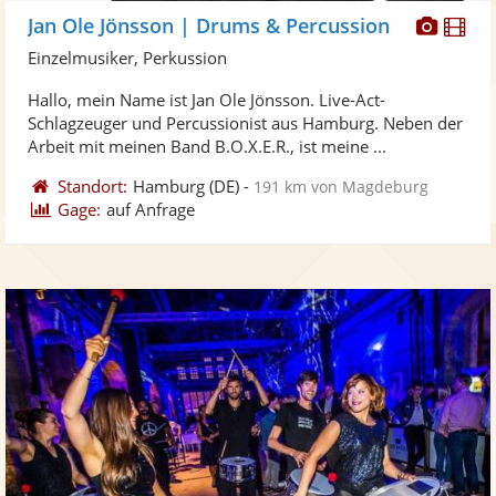
Diese
Di
Jan Ole Jönsson | Drums & Percussion
Künst
Kü
Einzelmusiker, Perkussion
stellt
ste
Hallo, mein Name ist Jan Ole Jönsson. Live-Act-
Fotos
Vi
Schlagzeuger und Percussionist aus Hamburg. Neben der
bereit
ber
Arbeit mit meinen Band B.O.X.E.R., ist meine ...
Standort:
Hamburg
(DE)
-
191 km von Magdeburg
Gage:
auf Anfrage