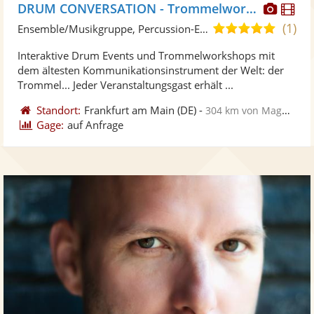
Diese
Di
DRUM CONVERSATION - Trommelworkshops und Drum Events
Künst
Kü
(1)
5,0
Ensemble/Musikgruppe, Percussion-Ensemble
stellt
ste
von
Interaktive Drum Events und Trommelworkshops mit
Fotos
Vi
5
dem ältesten Kommunikationsinstrument der Welt: der
bereit
ber
Sternen
Trommel... Jeder Veranstaltungsgast erhält ...
Standort:
Frankfurt am Main
(DE)
-
304 km von Magdeburg
Gage:
auf Anfrage