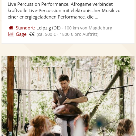
Live Percussion Performance. Afrogame verbindet
Fotos
Vi
kraftvolle Live-Percussion mit elektronischer Musik zu
bereit
ber
einer energiegeladenen Performance, die ...
Standort:
Leipzig
(DE)
-
100 km von Magdeburg
Gage:
€€
(ca. 500 € - 1800 € pro Auftritt)