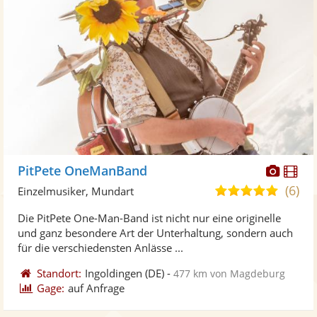
Diese
Di
PitPete OneManBand
Künst
Kü
(6)
4,8
Einzelmusiker, Mundart
stellt
ste
von
Die PitPete One-Man-Band ist nicht nur eine originelle
Fotos
Vi
5
und ganz besondere Art der Unterhaltung, sondern auch
bereit
ber
Sternen
für die verschiedensten Anlässe ...
Standort:
Ingoldingen
(DE)
-
477 km von Magdeburg
Gage:
auf Anfrage