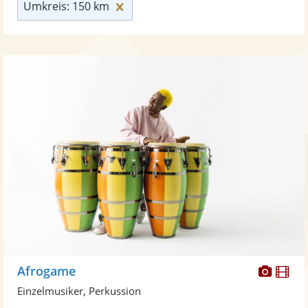
Umkreis: 150 km zurücksetzen
Umkreis: 150 km
Diese
Di
Afrogame
Künst
Kü
Einzelmusiker, Perkussion
stellt
ste