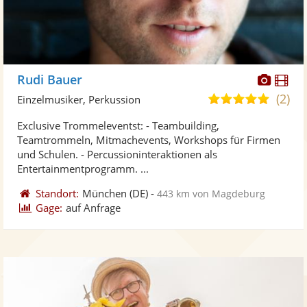
Diese
Di
Rudi Bauer
Künst
Kü
(2)
5,0
Einzelmusiker, Perkussion
stellt
ste
von
Exclusive Trommeleventst: - Teambuilding,
Fotos
Vi
5
Teamtrommeln, Mitmachevents, Workshops für Firmen
bereit
ber
Sternen
und Schulen. - Percussioninteraktionen als
Entertainmentprogramm. ...
Standort:
München
(DE)
-
443 km von Magdeburg
Gage:
auf Anfrage