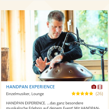
Diese
Di
HANDPAN EXPERIENCE
Künst
Kü
(26)
4,9
Einzelmusiker, Lounge
stellt
ste
von
HANDPAN EXPERIENCE. ...das ganz besondere
Fotos
Vi
5
musikalische Erlebnis auf deinem Event! Mit HANDPAN-