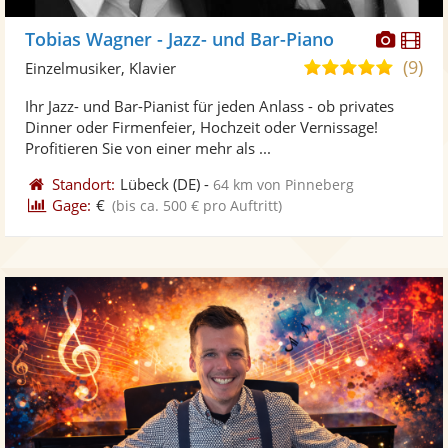
Diese
Di
Tobias Wagner - Jazz- und Bar-Piano
Künst
Kü
(9)
4,9
Einzelmusiker, Klavier
stellt
ste
von
Ihr Jazz- und Bar-Pianist für jeden Anlass - ob privates
Fotos
Vi
5
Dinner oder Firmenfeier, Hochzeit oder Vernissage!
bereit
ber
Sternen
Profitieren Sie von einer mehr als ...
Standort:
Lübeck
(DE)
-
64 km von Pinneberg
Gage:
€
(bis ca. 500 € pro Auftritt)