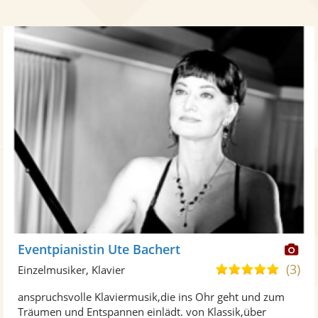
Di
Eventpianistin Ute Bachert
Kü
(3)
5,0
Einzelmusiker, Klavier
ste
von
anspruchsvolle Klaviermusik,die ins Ohr geht und zum
Fo
5
Träumen und Entspannen einlädt. von Klassik,über