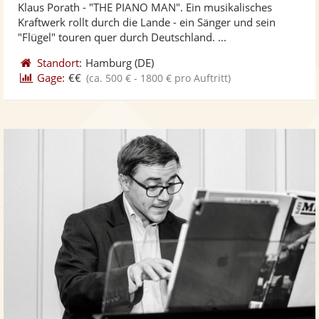
Klaus Porath - "THE PIANO MAN". Ein musikalisches
Fotos
Vi
5
Kraftwerk rollt durch die Lande - ein Sänger und sein
bereit
ber
Sternen
"Flügel" touren quer durch Deutschland. ...
Standort:
Hamburg
(DE)
Gage:
€€
(ca. 500 € - 1800 € pro Auftritt)