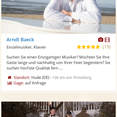
Diese
Di
Arndt Baeck
Künst
Kü
(19)
5,0
Einzelmusiker, Klavier
stellt
ste
von
Suchen Sie einen Einzigartigen Musiker? Möchten Sie Ihre
Fotos
Vi
5
Gäste lange und nachhaltig von Ihrer Feier begeistern? Sie
bereit
ber
Sternen
suchen höchste Qualität fern ...
Standort:
Hude
(DE)
-
106 km von Pinneberg
Gage:
auf Anfrage