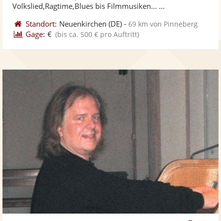
ber
Sternen
Volkslied,Ragtime,Blues bis Filmmusiken... ...
Standort:
Neuenkirchen
(DE)
-
69 km von Pinneberg
Gage:
€
(bis ca. 500 € pro Auftritt)