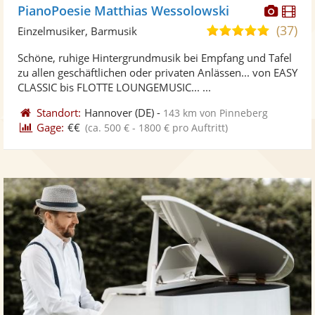
Diese
Di
PianoPoesie Matthias Wessolowski
Künst
Kü
(37)
5,0
Einzelmusiker, Barmusik
stellt
ste
von
Schöne, ruhige Hintergrundmusik bei Empfang und Tafel
Fotos
Vi
5
zu allen geschäftlichen oder privaten Anlässen... von EASY
bereit
ber
Sternen
CLASSIC bis FLOTTE LOUNGEMUSIC... ...
Standort:
Hannover
(DE)
-
143 km von Pinneberg
Gage:
€€
(ca. 500 € - 1800 € pro Auftritt)