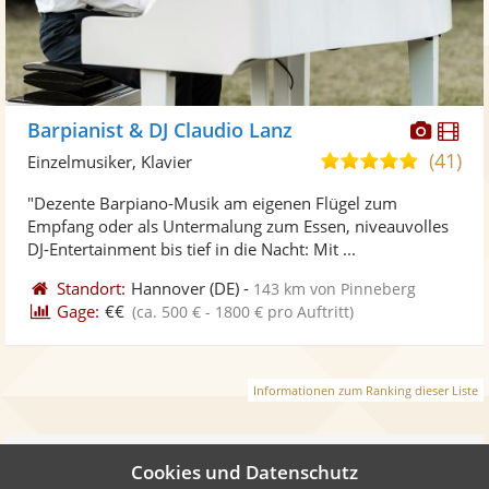
Diese
Di
Barpianist & DJ Claudio Lanz
Künst
Kü
(41)
5,0
Einzelmusiker, Klavier
stellt
ste
von
"Dezente Barpiano-Musik am eigenen Flügel zum
Fotos
Vi
5
Empfang oder als Untermalung zum Essen, niveauvolles
bereit
ber
Sternen
DJ-Entertainment bis tief in die Nacht: Mit ...
Standort:
Hannover
(DE)
-
143 km von Pinneberg
Gage:
€€
(ca. 500 € - 1800 € pro Auftritt)
Informationen zum Ranking dieser Liste
Weiter
Cookies und Datenschutz