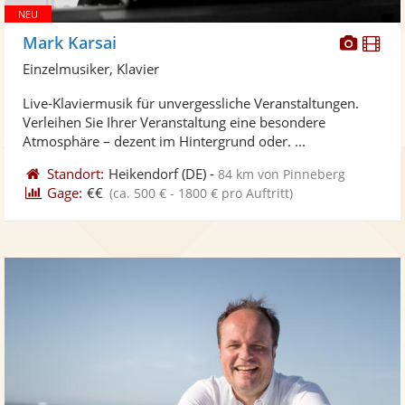
Diese
Di
Mark Karsai
Künst
Kü
Einzelmusiker, Klavier
stellt
ste
Live-Klaviermusik für unvergessliche Veranstaltungen.
Fotos
Vi
Verleihen Sie Ihrer Veranstaltung eine besondere
bereit
ber
Atmosphäre – dezent im Hintergrund oder. ...
Standort:
Heikendorf
(DE)
-
84 km von Pinneberg
Gage:
€€
(ca. 500 € - 1800 € pro Auftritt)