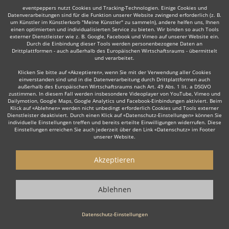
eventpeppers nutzt Cookies und Tracking-Technologien. Einige Cookies und
Datenverarbeitungen sind für die Funktion unserer Website zwingend erforderlich (z. B.
um Künstler im Künstlerkorb "Meine Künstler" zu sammeln), andere helfen uns, Ihnen
einen optimierten und individualisierten Service zu bieten. Wir binden so auch Tools
externer Dienstleister wie z. B. Google, Facebook und Vimeo auf unserer Website ein.
Durch die Einbindung dieser Tools werden personenbezogene Daten an
Auch interessant:
Drittplattformen - auch außerhalb des Europäischen Wirtschaftsraums - übermittelt
und verarbeitet.
Klicken Sie bitte auf «Akzeptieren», wenn Sie mit der Verwendung aller Cookies
einverstanden sind und in die Datenverarbeitung durch Drittplattformen auch
Organist
Moderator
Musicalsänger
Redner/Refere
außerhalb des Europäischen Wirtschaftsraums nach Art. 49 Abs. 1 lit. a DSGVO
zustimmen. In diesem Fall werden insbesondere Videoplayer von YouTube, Vimeo und
Dailymotion, Google Maps, Google Analytics und Facebook-Einbindungen aktiviert. Beim
Klick auf «Ablehnen» werden nicht unbedingt erforderlich Cookies und Tools externer
Dienstleister deaktiviert. Durch einen Klick auf «Datenschutz-Einstellungen» können Sie
individuelle Einstellungen treffen und bereits erteilte Einwilligungen widerrufen. Diese
Einstellungen erreichen Sie auch jederzeit über den Link «Datenschutz» im Footer
unserer Website.
Wie funktioniert's?
Akzeptieren
1. Kostenlos anfragen
Starten Sie mit dem Button 'Kostenlos anfragen' eine Anfrage an die für
Ablehnen
Sie interessanten Solomusiker - also z. B. bestimmte Pianisten. Diesen
Button finden Sie auf den jeweiligen Künstler-Profil-Seiten der Musiker.
Datenschutz-Einstellungen
2. Angebote erhalten & Details besprechen