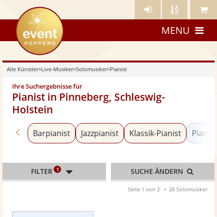
Künstler-
Künstler
Meine
eventpeppers
Login
A-
Künstle
MENU
Z
Alle Künstler
>
Live-Musiker
>
Solomusiker
>
Pianist
Ihre Suchergebnisse für
Pianist in Pinneberg, Schleswig-
Holstein
Zurück zu «Solomusiker»
Barpianist
Jazzpianist
Klassik-Pianist
Pianist
1
FILTER
SUCHE ÄNDERN
Seite 1 von 2
26 Solomusiker