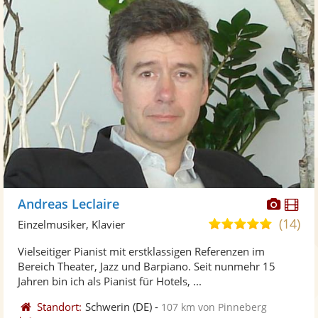
Diese
Di
Andreas Leclaire
Künst
Kü
(14)
4,9
Einzelmusiker, Klavier
stellt
ste
von
Vielseitiger Pianist mit erstklassigen Referenzen im
Fotos
Vi
5
Bereich Theater, Jazz und Barpiano. Seit nunmehr 15
bereit
ber
Sternen
Jahren bin ich als Pianist für Hotels, ...
Standort:
Schwerin
(DE)
-
107 km von Pinneberg