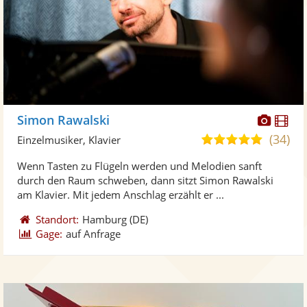
Diese
Di
Simon Rawalski
Künst
Kü
(34)
5,0
Einzelmusiker, Klavier
stellt
ste
von
Wenn Tasten zu Flügeln werden und Melodien sanft
Fotos
Vi
5
durch den Raum schweben, dann sitzt Simon Rawalski
bereit
ber
Sternen
am Klavier. Mit jedem Anschlag erzählt er ...
Standort:
Hamburg
(DE)
Gage:
auf Anfrage