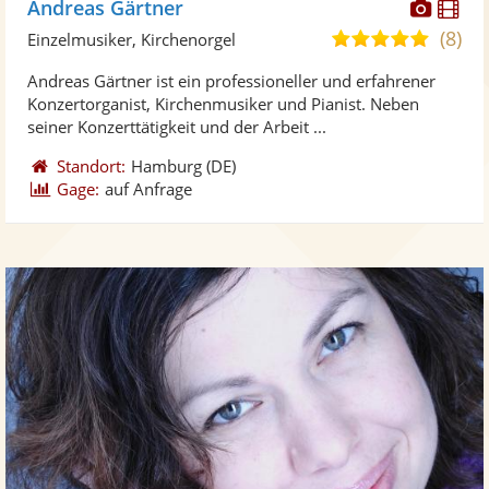
Diese
Di
Andreas Gärtner
Künst
Kü
(8)
5,0
Einzelmusiker, Kirchenorgel
stellt
ste
von
Andreas Gärtner ist ein professioneller und erfahrener
Fotos
Vi
5
Konzertorganist, Kirchenmusiker und Pianist. Neben
bereit
ber
Sternen
seiner Konzerttätigkeit und der Arbeit ...
Standort:
Hamburg
(DE)
Gage:
auf Anfrage