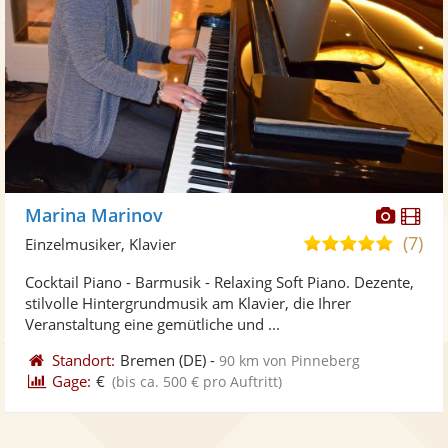
Diese
Di
Marina Marinov
Künst
Kü
(7)
5,0
Einzelmusiker, Klavier
stellt
ste
von
Cocktail Piano - Barmusik - Relaxing Soft Piano. Dezente,
Fotos
Vi
5
stilvolle Hintergrundmusik am Klavier, die Ihrer
bereit
ber
Sternen
Veranstaltung eine gemütliche und ...
Standort:
Bremen
(DE)
-
90 km von Pinneberg
Gage:
€
(bis ca. 500 € pro Auftritt)