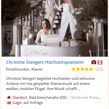
Diese
Di
Christine Stengert Hochzeitspianistin
Künst
Kü
(23)
5,0
Einzelmusiker, Klavier
stellt
ste
von
Christine Stengert begleitet Hochzeiten und exklusive
Fotos
Vi
5
Anlässe mit live gespielter Klaviermusik auf einem
bereit
ber
Sternen
weißen, mobilen Flügel. Ihre Musik schafft ...
Standort:
Bad Zwischenahn
(DE)
-
130 km von Pinneberg
Gage:
auf Anfrage