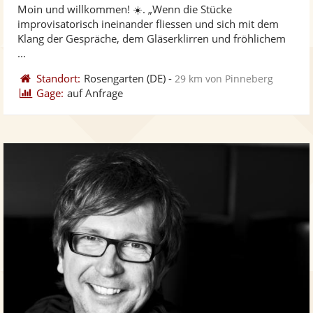
Moin und willkommen! ☀️. „Wenn die Stücke
Fotos
Vi
5
improvisatorisch ineinander fliessen und sich mit dem
bereit
ber
Sternen
Klang der Gespräche, dem Gläserklirren und fröhlichem
...
Standort:
Rosengarten
(DE)
-
29 km von Pinneberg
Gage:
auf Anfrage