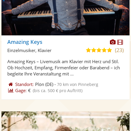
Diese
Di
Amazing Keys
Künst
Kü
(23)
5,0
Einzelmusiker, Klavier
stellt
ste
von
Amazing Keys – Livemusik am Klavier mit Herz und Stil.
Fotos
Vi
5
Ob Hochzeit, Empfang, Firmenfeier oder Barabend – ich
bereit
ber
Sternen
begleite Ihre Veranstaltung mit ...
Standort:
Plön
(DE)
-
70 km von Pinneberg
Gage:
€
(bis ca. 500 € pro Auftritt)