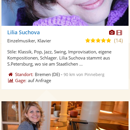
Diese
Di
Lilia Suchova
Künst
Kü
(14)
5,0
Einzelmusiker, Klavier
stellt
ste
von
Stile: Klassik, Pop, Jazz, Swing, Improvisation, eigene
Fotos
Vi
5
Kompositionen, Schlager. Lilia Suchova stammt aus
bereit
ber
Sternen
S.Petersburg, wo sie am Staatlichen ...
Standort:
Bremen
(DE)
-
90 km von Pinneberg
Gage:
auf Anfrage