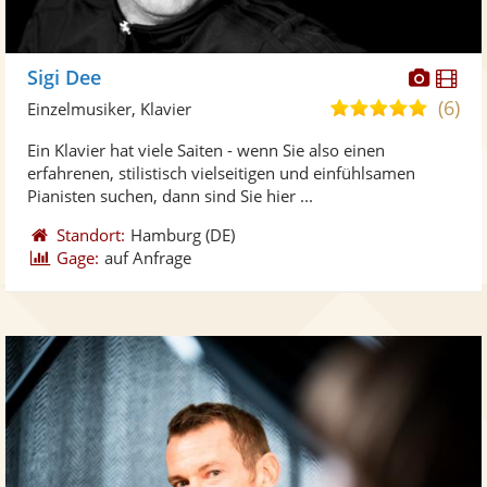
Diese
Di
Sigi Dee
Künst
Kü
(6)
5,0
Einzelmusiker, Klavier
stellt
ste
von
Ein Klavier hat viele Saiten - wenn Sie also einen
Fotos
Vi
5
erfahrenen, stilistisch vielseitigen und einfühlsamen
bereit
ber
Sternen
Pianisten suchen, dann sind Sie hier ...
Standort:
Hamburg
(DE)
Gage:
auf Anfrage