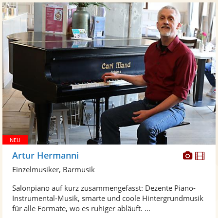
Diese
Di
Artur Hermanni
Künst
Kü
Einzelmusiker, Barmusik
stellt
ste
Salonpiano auf kurz zusammengefasst: Dezente Piano-
Fotos
Vi
Instrumental-Musik, smarte und coole Hintergrundmusik
bereit
ber
für alle Formate, wo es ruhiger abläuft. ...