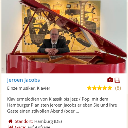
Diese
Di
Jeroen Jacobs
Künst
Kü
(8)
4,9
Einzelmusiker, Klavier
stellt
ste
von
Klaviermelodien von Klassik bis Jazz / Pop; mit dem
Fotos
Vi
5
Hamburger Pianisten Jeroen Jacobs erleben Sie und Ihre
bereit
ber
Sternen
Gäste einen stilvollen Abend (oder ...
Standort:
Hamburg
(DE)
Gage:
auf Anfrage