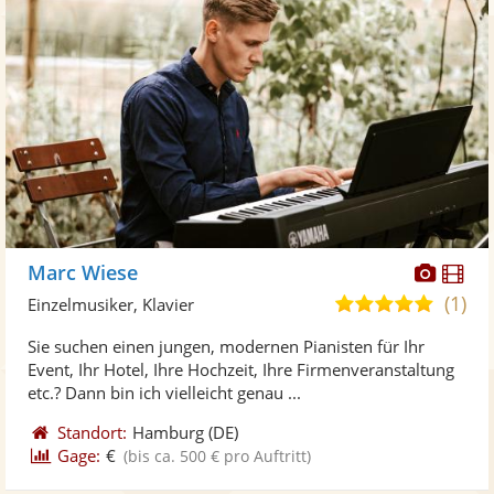
Diese
Di
Marc Wiese
Künst
Kü
(1)
5,0
Einzelmusiker, Klavier
stellt
ste
von
Sie suchen einen jungen, modernen Pianisten für Ihr
Fotos
Vi
5
Event, Ihr Hotel, Ihre Hochzeit, Ihre Firmenveranstaltung
bereit
ber
Sternen
etc.? Dann bin ich vielleicht genau ...
Standort:
Hamburg
(DE)
Gage:
€
(bis ca. 500 € pro Auftritt)