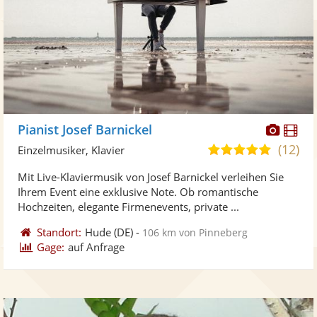
Diese
Di
Pianist Josef Barnickel
Künst
Kü
(12)
5,0
Einzelmusiker, Klavier
stellt
ste
von
Mit Live-Klaviermusik von Josef Barnickel verleihen Sie
Fotos
Vi
5
Ihrem Event eine exklusive Note. Ob romantische
bereit
ber
Sternen
Hochzeiten, elegante Firmenevents, private ...
Standort:
Hude
(DE)
-
106 km von Pinneberg
Gage:
auf Anfrage