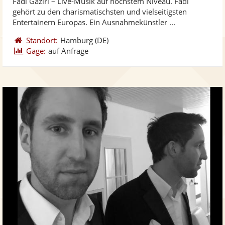
Fadi Gaziri – Live-Musik auf höchstem Niveau. Fadi
Fotos
Vi
5
gehört zu den charismatischsten und vielseitigsten
bereit
ber
Sternen
Entertainern Europas. Ein Ausnahmekünstler ...
Standort:
Hamburg
(DE)
Gage:
auf Anfrage