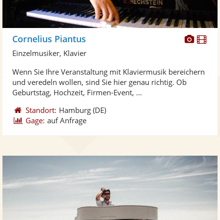
Diese
Di
Cornelius Piantus
Künst
Kü
Einzelmusiker, Klavier
stellt
ste
Wenn Sie Ihre Veranstaltung mit Klaviermusik bereichern
Fotos
Vi
und veredeln wollen, sind Sie hier genau richtig. Ob
bereit
ber
Geburtstag, Hochzeit, Firmen-Event, ...
Standort:
Hamburg
(DE)
Gage:
auf Anfrage