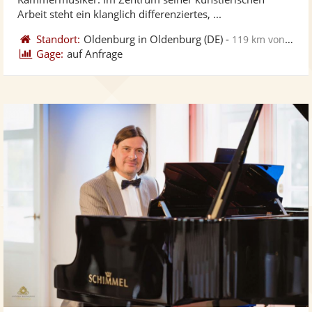
bereit
ber
Arbeit steht ein klanglich differenziertes, ...
Standort:
Oldenburg in Oldenburg
(DE)
-
119 km von Pinneberg
Gage:
auf Anfrage