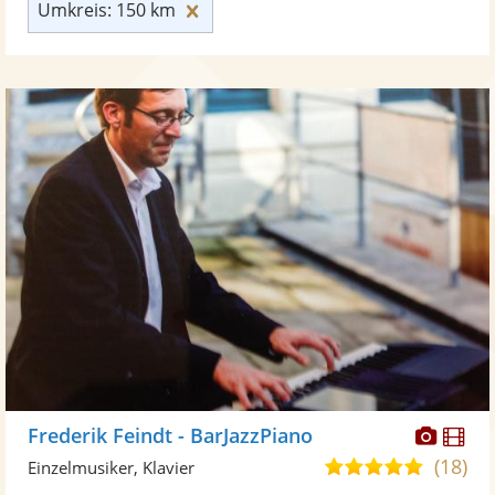
Umkreis: 150 km zurücksetzen
Umkreis: 150 km
Diese
Di
Frederik Feindt - BarJazzPiano
Künst
Kü
(18)
5,0
Einzelmusiker, Klavier
stellt
ste
von