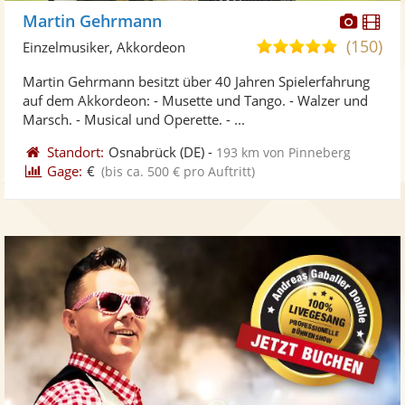
Diese
Di
Martin Gehrmann
Künst
Kü
(150)
5,0
Einzelmusiker, Akkordeon
stellt
ste
von
Martin Gehrmann besitzt über 40 Jahren Spielerfahrung
Fotos
Vi
5
auf dem Akkordeon: - Musette und Tango. - Walzer und
bereit
ber
Sternen
Marsch. - Musical und Operette. - ...
Standort:
Osnabrück
(DE)
-
193 km von Pinneberg
Gage:
€
(bis ca. 500 € pro Auftritt)