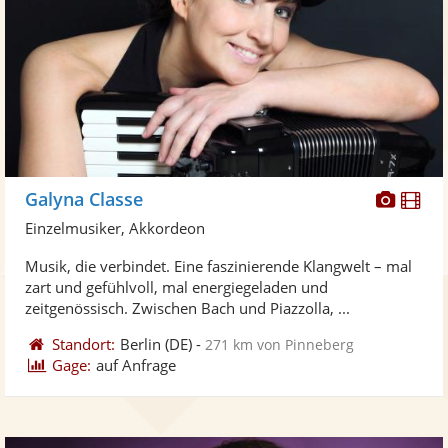
Diese
Di
Galyna Classe
Künst
Kü
Einzelmusiker, Akkordeon
stellt
ste
Musik, die verbindet. Eine faszinierende Klangwelt – mal
Fotos
Vi
zart und gefühlvoll, mal energiegeladen und
bereit
ber
zeitgenössisch. Zwischen Bach und Piazzolla, ...
Standort:
Berlin
(DE)
-
271 km von Pinneberg
Gage:
auf Anfrage