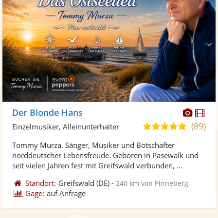
Diese
Di
Der Blonde Hans
Künst
Kü
(89)
5,0
Einzelmusiker, Alleinunterhalter
stellt
ste
von
Tommy Murza. Sänger, Musiker und Botschafter
Fotos
Vi
5
norddeutscher Lebensfreude. Geboren in Pasewalk und
bereit
ber
Sternen
seit vielen Jahren fest mit Greifswald verbunden, ...
Standort:
Greifswald
(DE)
-
240 km von Pinneberg
Gage:
auf Anfrage