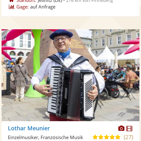
276 km von Pinneberg
Gage:
auf Anfrage
Diese
Di
Lothar Meunier
Künst
Kü
(27)
5,0
Einzelmusiker, Französische Musik