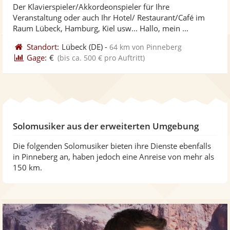
Der Klavierspieler/Akkordeonspieler für Ihre
Fotos
Vi
5
Veranstaltung oder auch Ihr Hotel/ Restaurant/Café im
bereit
ber
Sternen
Raum Lübeck, Hamburg, Kiel usw... Hallo, mein ...
Standort:
Lübeck
(DE)
-
64 km von Pinneberg
Gage:
€
(bis ca. 500 € pro Auftritt)
Solomusiker aus der erweiterten Umgebung
Die folgenden Solomusiker bieten ihre Dienste ebenfalls
in Pinneberg an, haben jedoch eine Anreise von mehr als
150 km.