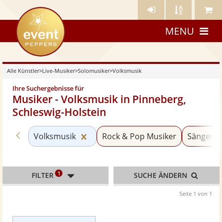
Künstler-
Künstler
Meine
eventpeppers
Login
A-
Künstle
MENU
Z
Alle Künstler
>
Live-Musiker
>
Solomusiker
>
Volksmusik
Ihre Suchergebnisse für
Musiker - Volksmusik in Pinneberg,
Schleswig-Holstein
Zurück zu «Solomusiker»
Kategorie «Volksmusik» zurückset
Volksmusik
Rock & Pop Musiker
Sänger m
1
FILTER
SUCHE ÄNDERN
Seite 1 von 1