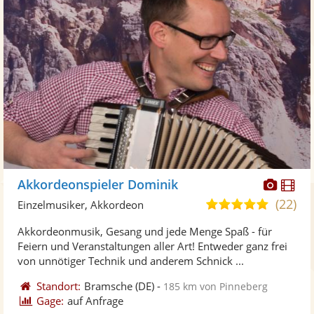
Diese
Di
Akkordeonspieler Dominik
Künst
Kü
(22)
5,0
Einzelmusiker, Akkordeon
stellt
ste
von
Akkordeonmusik, Gesang und jede Menge Spaß - für
Fotos
Vi
5
Feiern und Veranstaltungen aller Art! Entweder ganz frei
bereit
ber
Sternen
von unnötiger Technik und anderem Schnick ...
Standort:
Bramsche
(DE)
-
185 km von Pinneberg
Gage:
auf Anfrage