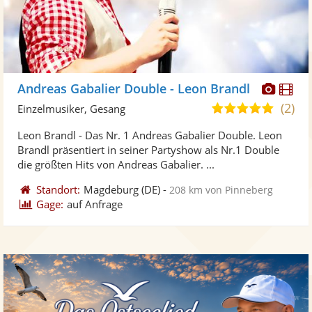
Diese
Di
Andreas Gabalier Double - Leon Brandl
Künst
Kü
(2)
5,0
Einzelmusiker, Gesang
stellt
ste
von
Leon Brandl - Das Nr. 1 Andreas Gabalier Double. Leon
Fotos
Vi
5
Brandl präsentiert in seiner Partyshow als Nr.1 Double
bereit
ber
Sternen
die größten Hits von Andreas Gabalier. ...
Standort:
Magdeburg
(DE)
-
208 km von Pinneberg
Gage:
auf Anfrage