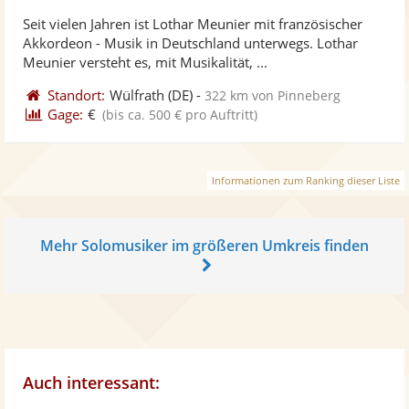
stellt
ste
von
Seit vielen Jahren ist Lothar Meunier mit französischer
Fotos
Vi
5
Akkordeon - Musik in Deutschland unterwegs. Lothar
bereit
ber
Sternen
Meunier versteht es, mit Musikalität, ...
Standort:
Wülfrath
(DE)
-
322 km von Pinneberg
Gage:
€
(bis ca. 500 € pro Auftritt)
Informationen zum Ranking dieser Liste
Mehr Solomusiker im größeren Umkreis finden
Auch interessant: