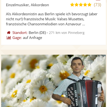
Künst
Kü
(73)
5,0
Einzelmusiker, Akkordeon
stellt
ste
von
Als Akkordeonistin aus Berlin spiele ich bevorzugt (aber
Fotos
Vi
5
nicht nur!) französische Musik: Valses Musettes,
bereit
ber
Sternen
französische Chansonmelodien von Aznavour ...
Standort:
Berlin
(DE)
-
271 km von Pinneberg
Gage:
auf Anfrage