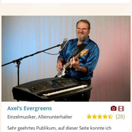
Diese
Di
Axel's Evergreens
Künst
Kü
(28)
4,7
Einzelmusiker, Alleinunterhalter
stellt
ste
von
Sehr geehrtes Publikum, auf dieser Seite konnte ich
Fotos
Vi
5