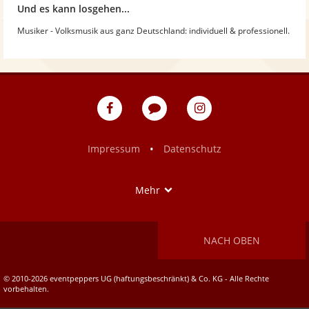
Und es kann losgehen...
Musiker - Volksmusik aus ganz Deutschland: individuell & professionell.
eventpeppers
Blog
eventpeppers
auf
auf
Facebook
Instagram
•
Impressum
Datenschutz
Show
Mehr
NACH OBEN
© 2010-2026 eventpeppers UG (haftungsbeschränkt) & Co. KG - Alle Rechte
vorbehalten.