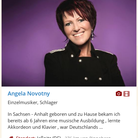
Diese
Di
Angela Novotny
Künst
Kü
Einzelmusiker, Schlager
stellt
ste
In Sachsen - Anhalt geboren und zu Hause bekam ich
Fotos
Vi
bereits ab 6 Jahren eine musische Ausbildung , lernte
bereit
ber
Akkordeon und Klavier , war Deutschlands ...
Standort:
Jeßnitz
(DE)
-