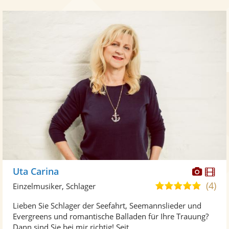
Diese
Di
Uta Carina
Künst
Kü
(4)
5,0
Einzelmusiker, Schlager
stellt
ste
von
Lieben Sie Schlager der Seefahrt, Seemannslieder und
Fotos
Vi
5
Evergreens und romantische Balladen für Ihre Trauung?
bereit
ber
Sternen
Dann sind Sie bei mir richtig! Seit ...