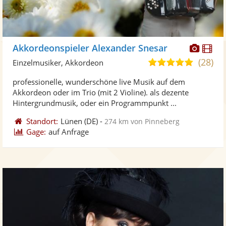
Diese
Di
Akkordeonspieler Alexander Snesar
Künst
Kü
(28)
4,8
Einzelmusiker, Akkordeon
stellt
ste
von
professionelle, wunderschöne live Musik auf dem
Fotos
Vi
5
Akkordeon oder im Trio (mit 2 Violine). als dezente
bereit
ber
Sternen
Hintergrundmusik, oder ein Programmpunkt ...
Standort:
Lünen
(DE)
-
274 km von Pinneberg
Gage:
auf Anfrage