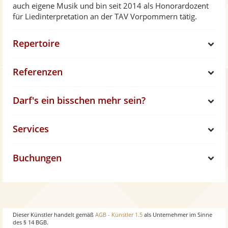
auch eigene Musik und bin seit 2014 als Honorardozent
für Liedinterpretation an der TAV Vorpommern tätig.
Repertoire
S
Referenzen
h
S
Darf's ein bisschen mehr sein?
o
h
S
Services
w
o
h
S
w
Buchungen
o
h
S
w
o
h
w
o
Dieser Künstler handelt gemäß
AGB - Künstler 1.5
als Unternehmer im Sinne
des § 14 BGB.