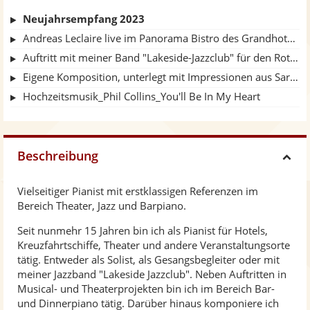
Neujahrsempfang 2023
Andreas Leclaire live im Panorama Bistro des Grandhotels Ahrenshoop
Auftritt mit meiner Band "Lakeside-Jazzclub" für den Rotary Club im Goldenen Saal des Neustädtischen Palais Schwerin
Eigene Komposition, unterlegt mit Impressionen aus Sardinien
Hochzeitsmusik_Phil Collins_You'll Be In My Heart
Beschreibung
H
Vielseitiger Pianist mit erstklassigen Referenzen im
i
Bereich Theater, Jazz und Barpiano.
Seit nunmehr 15 Jahren bin ich als Pianist für Hotels,
d
Kreuzfahrtschiffe, Theater und andere Veranstaltungsorte
tätig. Entweder als Solist, als Gesangsbegleiter oder mit
e
meiner Jazzband "Lakeside Jazzclub". Neben Auftritten in
Musical- und Theaterprojekten bin ich im Bereich Bar-
und Dinnerpiano tätig. Darüber hinaus komponiere ich