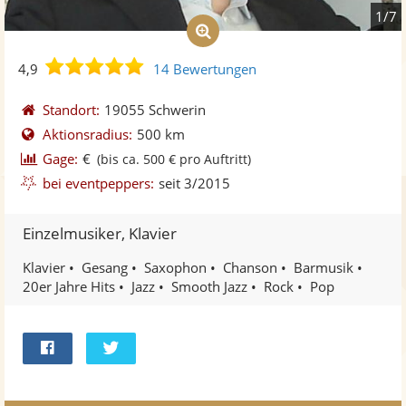
1/7
4,9
4,9
14 Bewertungen
von
5
Standort:
19055 Schwerin
Sternen
Aktionsradius:
500 km
Gage:
€
(bis ca. 500 € pro Auftritt)
bei eventpeppers:
seit 3/2015
Einzelmusiker, Klavier
Klavier
Gesang
Saxophon
Chanson
Barmusik
20er Jahre Hits
Jazz
Smooth Jazz
Rock
Pop
Bei
Twittern
Facebook