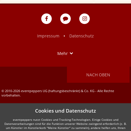
w
eventpeppers
Blog
eventpeppers
auf
auf
Facebook
Instagram
•
Impressum
Datenschutz
Show
Mehr
NACH OBEN
© 2010-2026 eventpeppers UG (haftungsbeschränkt) & Co. KG - Alle Rechte
vorbehalten.
Cookies und Datenschutz
eventpeppers nutzt Cookies und Tracking-Technologien. Einige Cookies und
Datenverarbeitungen sind für die Funktion unserer Website zwingend erforderlich (z. B.
um Künstler im Künstlerkorb "Meine Künstler" zu sammeln), andere helfen uns, Ihnen