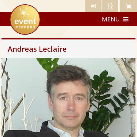
Künstler-
Künstler
Meine
eventpeppers
Login
A-
Künstle
MENU
Z
Andreas Leclaire