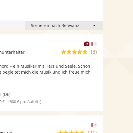
Dieser
Dieser
Künstler
Künstler
(8)
5,0
inunterhalter
stellt
stellt
von
Fotos
Videos
Chord – ein Musiker mit Herz und Seele. Schon
5
bereit.
bereit.
t begleitet mich die Musik und ich freue mich
Sternen
l
(DE)
0 € - 1800 € pro Auftritt)
Dieser
Künstler
(21)
5,0