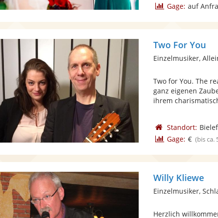
Gage:
auf Anfr
Two For You
Einzelmusiker, Alle
Two for You. The re
ganz eigenen Zaub
ihrem charismatisch
Standort:
Biele
Gage:
€
(bis ca.
Willy Kliewe
Einzelmusiker, Schl
Herzlich willkommen