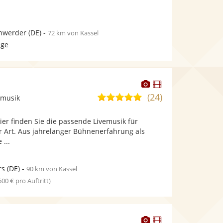
nwerder
(DE)
-
72 km von Kassel
age
Dieser
Dieser
Künstler
Künstler
(24)
4,8
zmusik
stellt
stellt
von
Fotos
Videos
Hier finden Sie die passende Livemusik für
5
bereit.
bereit.
er Art. Aus jahrelanger Bühnenerfahrung als
Sternen
 ...
rs
(DE)
-
90 km von Kassel
 500 € pro Auftritt)
Dieser
Dieser