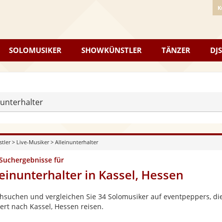
K
SOLOMUSIKER
SHOWKÜNSTLER
TÄNZER
DJS
nunterhalter
stler
>
Live-Musiker
>
Alleinunterhalter
 Suchergebnisse für
leinunterhalter in Kassel, Hessen
hsuchen und vergleichen Sie 34 Solomusiker auf eventpeppers, die
ert nach Kassel, Hessen reisen.