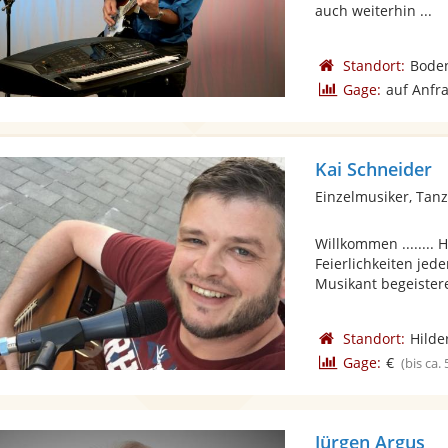
auch weiterhin ...
Standort:
Bode
Gage:
auf Anfr
Kai Schneider
Einzelmusiker, Tan
Willkommen ........ 
Feierlichkeiten jed
Musikant begeistere
Standort:
Hilde
Gage:
€
(bis ca.
Jürgen Argus