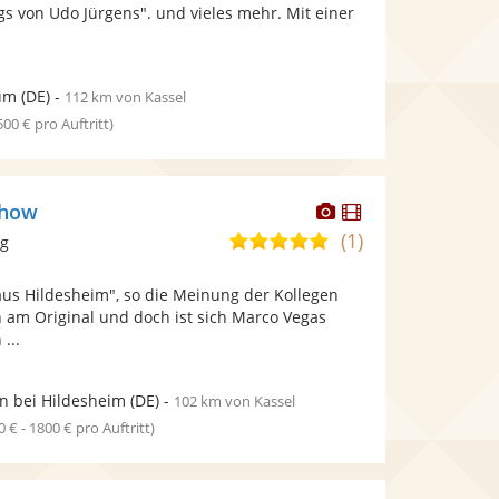
bereit.
bereit.
s von Udo Jürgens". und vieles mehr. Mit einer
Sternen
um
(DE)
-
112 km von Kassel
 500 € pro Auftritt)
Dieser
Dieser
Show
Künstler
Künstler
(1)
5,0
ng
stellt
stellt
von
Fotos
Videos
aus Hildesheim", so die Meinung der Kollegen
5
bereit.
bereit.
h am Original und doch ist sich Marco Vegas
Sternen
...
n bei Hildesheim
(DE)
-
102 km von Kassel
0 € - 1800 € pro Auftritt)