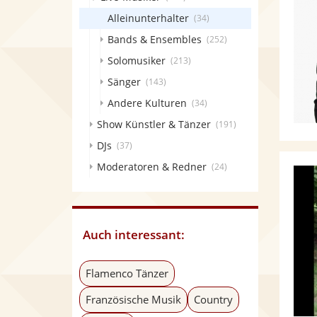
Alleinunterhalter
(34)
Bands & Ensembles
(252)
Solomusiker
(213)
Sänger
(143)
Andere Kulturen
(34)
Show Künstler & Tänzer
(191)
DJs
(37)
Moderatoren & Redner
(24)
Auch interessant:
Flamenco Tänzer
Französische Musik
Country