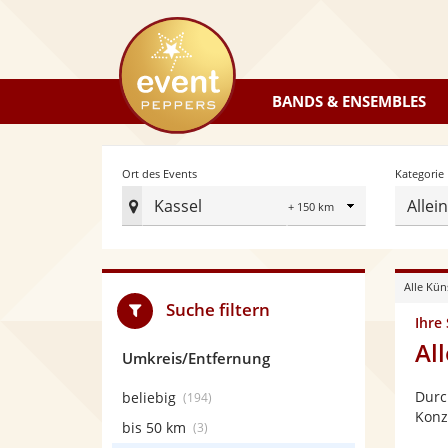
eventpeppers
BANDS & ENSEMBLES
Radius
Ort des Events
Kategorie
Kassel
Allei
Ort
des
Events
Alle Kün
festlegen
Suche filtern
Ihre
Al
Umkreis/Entfernung
Durc
beliebig
(194)
Konz
bis 50 km
(3)