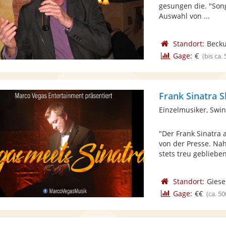
gesungen die. "Song
Auswahl von ...
Standort:
Beck
Gage:
€
(bis ca.
Frank Sinatra 
Einzelmusiker, Swi
"Der Frank Sinatra 
von der Presse. Na
stets treu geblieben 
Standort:
Giese
Gage:
€€
(ca. 50