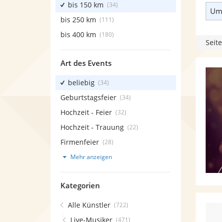
bis 150 km
(34)
Umk
bis 250 km
(111)
bis 400 km
(180)
Seite
Art des Events
beliebig
(34)
Geburtstagsfeier
(34)
Hochzeit - Feier
(32)
Hochzeit - Trauung
(22)
Firmenfeier
(28)
Mehr anzeigen
Kategorien
Alle Künstler
(722)
Live-Musiker
(471)