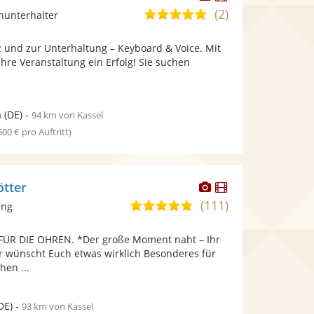
Künstler
Künstler
(2)
5,0
inunterhalter
stellt
stellt
von
Fotos
Videos
 und zur Unterhaltung – Keyboard & Voice. Mit
5
bereit.
bereit.
hre Veranstaltung ein Erfolg! Sie suchen
Sternen
a
(DE)
-
94 km von Kassel
 500 € pro Auftritt)
Dieser
Dieser
ötter
Künstler
Künstler
(111)
5,0
ang
stellt
stellt
von
Fotos
Videos
FÜR DIE OHREN. *Der große Moment naht – Ihr
5
bereit.
bereit.
hr wünscht Euch etwas wirklich Besonderes für
Sternen
hen ...
DE)
-
93 km von Kassel