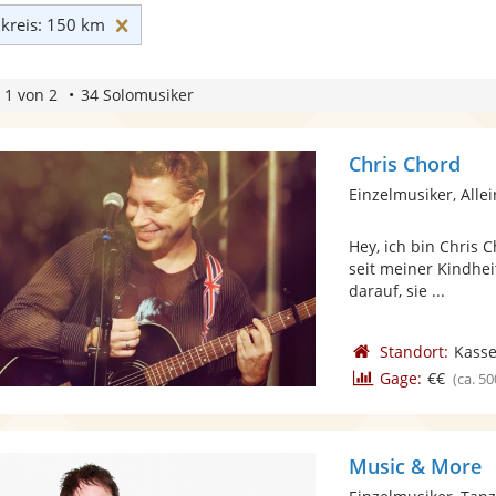
Umkreis: 150 km zurücksetzen
reis: 150 km
 1 von 2
34 Solomusiker
Chris Chord
Einzelmusiker, Alle
Hey, ich bin Chris 
seit meiner Kindhei
darauf, sie ...
Standort:
Kasse
Gage:
€€
(ca. 50
Music & More