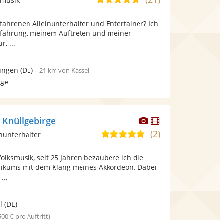
zmusik
stellt
von
Videos
fahrenen Alleinunterhalter und Entertainer? Ich
5
bereit.
rfahrung, meinem Auftreten und meiner
Sternen
r, ...
ungen
(DE)
-
21 km von Kassel
age
Dieser
Dieser
 Knüllgebirge
Künstler
Künstler
(2)
5,0
inunterhalter
stellt
stellt
von
Fotos
Videos
olksmusik, seit 25 Jahren bezaubere ich die
5
bereit.
bereit.
likums mit dem Klang meines Akkordeon. Dabei
Sternen
...
l
(DE)
 500 € pro Auftritt)