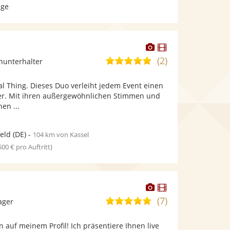
age
Dieser
Dieser
Künstler
Künstler
(2)
5,0
inunterhalter
stellt
stellt
von
Fotos
Videos
al Thing. Dieses Duo verleiht jedem Event einen
5
bereit.
bereit.
er. Mit ihren außergewöhnlichen Stimmen und
Sternen
en ...
feld
(DE)
-
104 km von Kassel
 500 € pro Auftritt)
Dieser
Dieser
Künstler
Künstler
(7)
4,8
ager
stellt
stellt
von
Fotos
Videos
 auf meinem Profil! Ich präsentiere Ihnen live
5