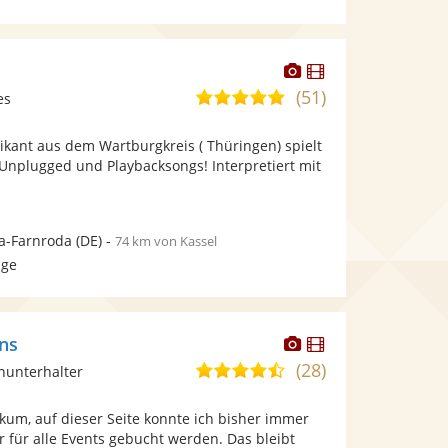
Dieser
Dieser
Künstler
Künstler
(51)
5,0
es
stellt
stellt
von
Fotos
Videos
ikant aus dem Wartburgkreis ( Thüringen) spielt
5
bereit.
bereit.
Unplugged und Playbacksongs! Interpretiert mit
Sternen
a-Farnroda
(DE)
-
74 km von Kassel
age
Dieser
Dieser
ens
Künstler
Künstler
(28)
4,7
inunterhalter
stellt
stellt
von
Fotos
Videos
kum, auf dieser Seite konnte ich bisher immer
5
bereit.
bereit.
er für alle Events gebucht werden. Das bleibt
Sternen