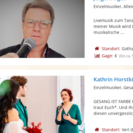
Einzelmusiker, Alle
Livemusik zum Tanz
meiner Musik wird I
musikalische ...
Standort:
Goth
Gage:
€
(bis ca.
Kathrin Horstk
Einzelmusiker, Ges
GESANG IST FARBE 
traut Euch*. Und I
diesen unvergesslic
Standort:
Verl
(