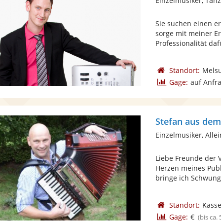
Einzelmusiker, Tan
Sie suchen einen er
sorge mit meiner E
Professionalität dafü
Standort:
Mels
Gage:
auf Anfr
Stefan aus dem
Einzelmusiker, Alle
Liebe Freunde der V
Herzen meines Pub
bringe ich Schwung 
Standort:
Kasse
Gage:
€
(bis ca.