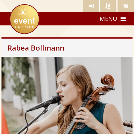
Künstler-
Künstler
Meine
eventpeppers
Login
A-
Künstle
MENU
Z
Rabea Bollmann