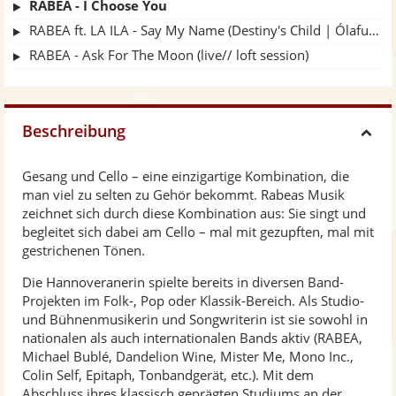
RABEA - I Choose You
RABEA ft. LA ILA - Say My Name (Destiny's Child | Ólafur Arnalds Cover)
RABEA - Ask For The Moon (live// loft session)
Beschreibung
H
Gesang und Cello – eine einzigartige Kombination, die
i
man viel zu selten zu Gehör bekommt. Rabeas Musik
zeichnet sich durch diese Kombination aus: Sie singt und
d
begleitet sich dabei am Cello – mal mit gezupften, mal mit
gestrichenen Tönen.
e
Die Hannoveranerin spielte bereits in diversen Band-
Projekten im Folk-, Pop oder Klassik-Bereich. Als Studio-
und Bühnenmusikerin und Songwriterin ist sie sowohl in
nationalen als auch internationalen Bands aktiv (RABEA,
Michael Bublé, Dandelion Wine, Mister Me, Mono Inc.,
Colin Self, Epitaph, Tonbandgerät, etc.). Mit dem
Abschluss ihres klassisch geprägten Studiums an der