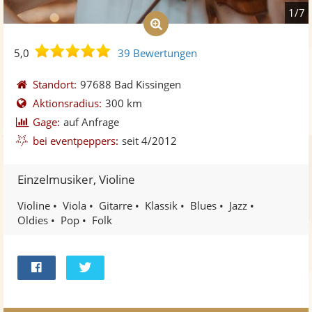
1/7
5,0
5,0
39 Bewertungen
von
5
Standort:
97688 Bad Kissingen
Sternen
Aktionsradius:
300 km
Gage:
auf Anfrage
bei eventpeppers:
seit 4/2012
Einzelmusiker, Violine
Violine
Viola
Gitarre
Klassik
Blues
Jazz
Oldies
Pop
Folk
Bei
Twittern
Facebook