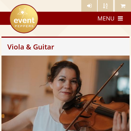
Künstler-
Künstler
Meine
eventpeppers
Login
A-
Künstle
MENU
Z
Viola & Guitar