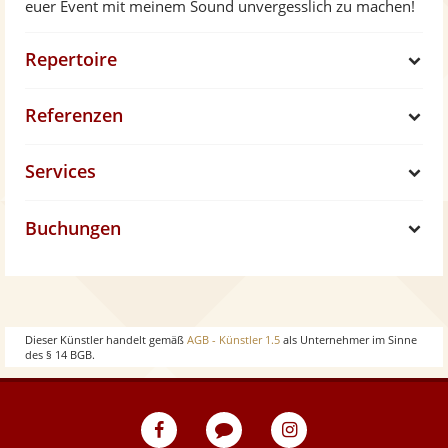
euer Event mit meinem Sound unvergesslich zu machen!
Repertoire
S
Referenzen
h
S
Services
o
h
S
w
Buchungen
o
h
S
w
o
h
w
o
Dieser Künstler handelt gemäß
AGB - Künstler 1.5
als Unternehmer im Sinne
des § 14 BGB.
w
eventpeppers
Blog
eventpeppers
auf
auf