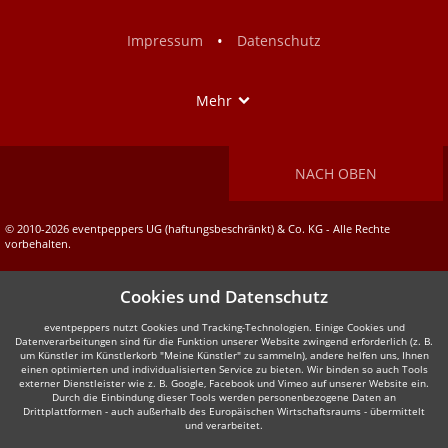
Facebook
Instagram
•
Impressum
Datenschutz
Show
Mehr
NACH OBEN
© 2010-2026 eventpeppers UG (haftungsbeschränkt) & Co. KG - Alle Rechte
vorbehalten.
Cookies und Datenschutz
eventpeppers nutzt Cookies und Tracking-Technologien. Einige Cookies und
Datenverarbeitungen sind für die Funktion unserer Website zwingend erforderlich (z. B.
um Künstler im Künstlerkorb "Meine Künstler" zu sammeln), andere helfen uns, Ihnen
einen optimierten und individualisierten Service zu bieten. Wir binden so auch Tools
externer Dienstleister wie z. B. Google, Facebook und Vimeo auf unserer Website ein.
Durch die Einbindung dieser Tools werden personenbezogene Daten an
Drittplattformen - auch außerhalb des Europäischen Wirtschaftsraums - übermittelt
und verarbeitet.