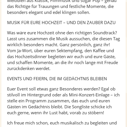
Melodien aus Klassik, Filmmusik und sogar Pop – genau
das Richtige für Trauungen und festliche Momente, die
besonders elegant und edel klingen sollen.
MUSIK FÜR EURE HOCHZEIT – UND DEN ZAUBER DAZU
Was wäre eure Hochzeit ohne den richtigen Soundtrack?
Lasst uns zusammen die Musik aussuchen, die diesen Tag
wirklich besonders macht. Ganz persönlich, ganz ihr!
Vom Ja-Wort, über euren Sektempfang, den Kaffee und
das Hochzeitsdinner begleiten wir euch und eure Gäste,
und schaffen Momente, an die ihr noch lange mit Freude
zurückdenken werdet.
EVENTS UND FEIERN, DIE IM GEDÄCHTNIS BLEIBEN
Euer Event soll etwas ganz Besonderes werden? Egal ob
stilvoll im Hintergrund oder als Mini-Konzert-Einlage – ich
stelle ein Programm zusammen, das euch und euren
Gästen im Gedächtnis bleibt. Die Songliste schicke ich
euch gerne, wenn ihr Lust habt, vorab zu stöbern!
Ich freue mich schon, euch musikalisch zu begleiten und