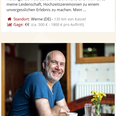
Fotos
Vi
5
meine Leidenschaft, Hochzeitszeremonien zu einem
bereit
ber
Sternen
unvergesslichen Erlebnis zu machen. Mein ...
Standort:
Werne
(DE)
-
135 km von Kassel
Gage:
€€
(ca. 500 € - 1800 € pro Auftritt)