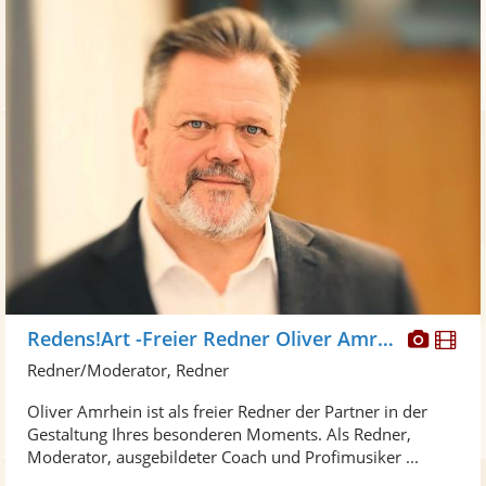
Diese
Di
Redens!Art -Freier Redner Oliver Amrhein
Künst
Kü
Redner/Moderator, Redner
stellt
ste
Oliver Amrhein ist als freier Redner der Partner in der
Fotos
Vi
Gestaltung Ihres besonderen Moments. Als Redner,
bereit
ber
Moderator, ausgebildeter Coach und Profimusiker ...