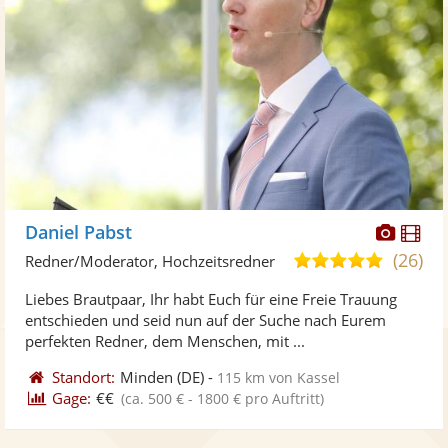
Diese
Di
Daniel Pabst
Künst
Kü
(26)
5,0
Redner/Moderator, Hochzeitsredner
stellt
ste
von
Liebes Brautpaar, Ihr habt Euch für eine Freie Trauung
Fotos
Vi
5
entschieden und seid nun auf der Suche nach Eurem
bereit
ber
Sternen
perfekten Redner, dem Menschen, mit ...
Standort:
Minden
(DE)
-
115 km von Kassel
Gage:
€€
(ca. 500 € - 1800 € pro Auftritt)