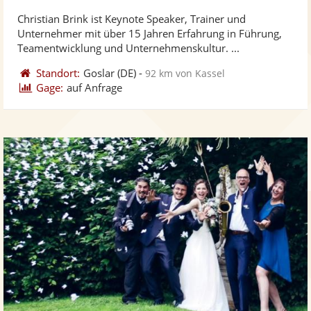
stellt
ste
Christian Brink ist Keynote Speaker, Trainer und
Fotos
Vi
Unternehmer mit über 15 Jahren Erfahrung in Führung,
bereit
ber
Teamentwicklung und Unternehmenskultur. ...
Standort:
Goslar
(DE)
-
92 km von Kassel
Gage:
auf Anfrage