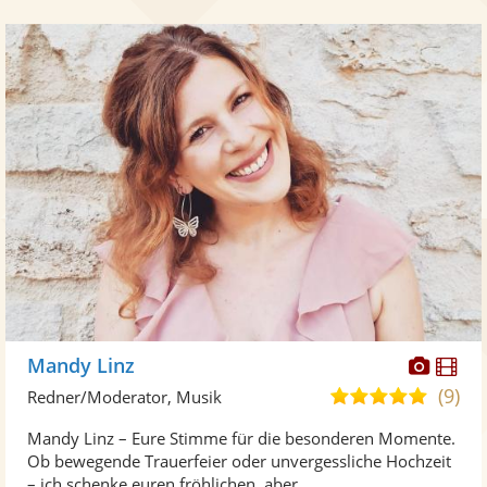
Diese
Di
Mandy Linz
Künst
Kü
(9)
4,9
Redner/Moderator, Musik
stellt
ste
von
Mandy Linz – Eure Stimme für die besonderen Momente.
Fotos
Vi
5
Ob bewegende Trauerfeier oder unvergessliche Hochzeit
bereit
ber
Sternen
– ich schenke euren fröhlichen, aber ...