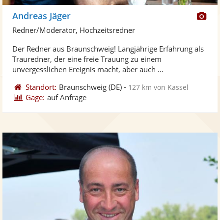
Di
Andreas Jäger
Kü
Redner/Moderator, Hochzeitsredner
ste
Der Redner aus Braunschweig! Langjährige Erfahrung als
Fo
Trauredner, der eine freie Trauung zu einem
ber
unvergesslichen Ereignis macht, aber auch ...
Standort:
Braunschweig
(DE)
-
127 km von Kassel
Gage:
auf Anfrage