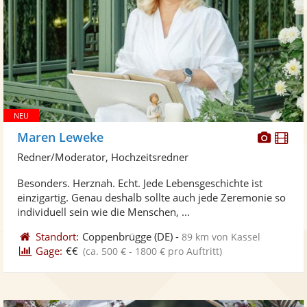
Diese
Di
Maren Leweke
Künst
Kü
Redner/Moderator, Hochzeitsredner
stellt
ste
Besonders. Herznah. Echt. Jede Lebensgeschichte ist
Fotos
Vi
einzigartig. Genau deshalb sollte auch jede Zeremonie so
bereit
ber
individuell sein wie die Menschen, ...
Standort:
Coppenbrügge
(DE)
-
89 km von Kassel
Gage:
€€
(ca. 500 € - 1800 € pro Auftritt)