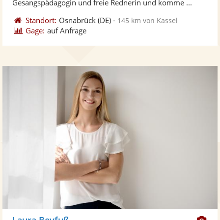
Gesangspädagogin und freie Rednerin und komme ...
Standort:
Osnabrück
(DE)
-
145 km von Kassel
Gage:
auf Anfrage
Di
Laura Beyfuß