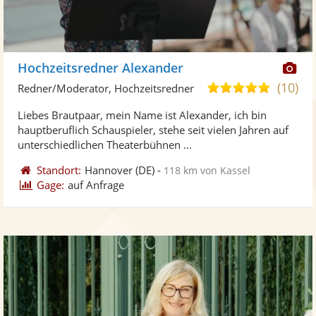
Di
Hochzeitsredner Alexander
Kü
(10)
5,0
Redner/Moderator, Hochzeitsredner
ste
von
Liebes Brautpaar, mein Name ist Alexander, ich bin
Fo
5
hauptberuflich Schauspieler, stehe seit vielen Jahren auf
ber
Sternen
unterschiedlichen Theaterbühnen ...
Standort:
Hannover
(DE)
-
118 km von Kassel
Gage:
auf Anfrage