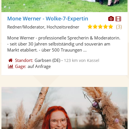
Diese
Di
Mone Werner - Wolke-7-Expertin
Künst
Kü
(3)
5,0
Redner/Moderator, Hochzeitsredner
stellt
ste
von
Mone Werner - professionelle Sprecherin & Moderatorin.
Fotos
Vi
5
- seit über 30 Jahren selbstständig und souverän am
bereit
ber
Sternen
Markt etabliert. - über 500 Trauungen ...
Standort:
Garbsen
(DE)
-
123 km von Kassel
Gage:
auf Anfrage