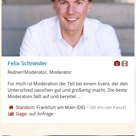
Diese
Di
Felix Schneider
Künst
Kü
Redner/Moderator, Moderator
stellt
ste
Für mich ist Moderation der Teil bei einem Event, der den
Fotos
Vi
Unterschied zwischen gut und großartig macht. Die beste
bereit
ber
Moderation fällt auf und bereitet ...
Standort:
Frankfurt am Main
(DE)
-
145 km von Kassel
Gage:
auf Anfrage