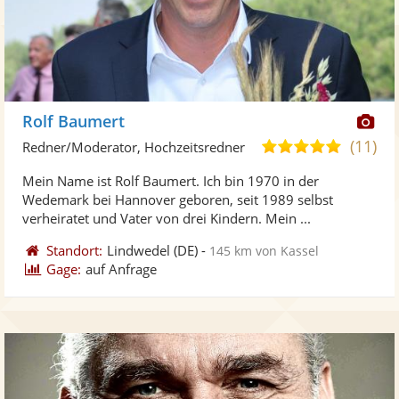
Di
Rolf Baumert
Kü
(11)
5,0
Redner/Moderator, Hochzeitsredner
ste
von
Mein Name ist Rolf Baumert. Ich bin 1970 in der
Fo
5
Wedemark bei Hannover geboren, seit 1989 selbst
ber
Sternen
verheiratet und Vater von drei Kindern. Mein ...
Standort:
Lindwedel
(DE)
-
145 km von Kassel
Gage:
auf Anfrage