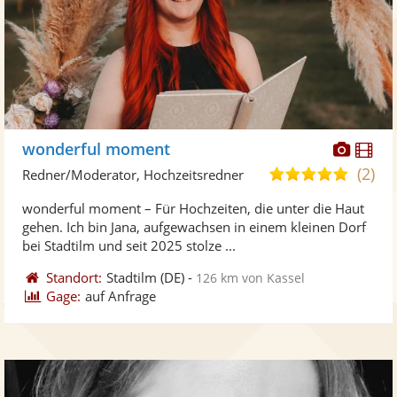
Diese
Di
wonderful moment
Künst
Kü
(2)
5,0
Redner/Moderator, Hochzeitsredner
stellt
ste
von
wonderful moment – Für Hochzeiten, die unter die Haut
Fotos
Vi
5
gehen. Ich bin Jana, aufgewachsen in einem kleinen Dorf
bereit
ber
Sternen
bei Stadtilm und seit 2025 stolze ...
Standort:
Stadtilm
(DE)
-
126 km von Kassel
Gage:
auf Anfrage