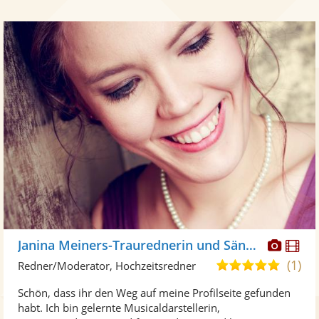
Diese
Di
Janina Meiners-Traurednerin und Sängerin
Künst
Kü
(1)
5,0
Redner/Moderator, Hochzeitsredner
stellt
ste
von
Schön, dass ihr den Weg auf meine Profilseite gefunden
Fotos
Vi
5
habt. Ich bin gelernte Musicaldarstellerin,
bereit
ber
Sternen