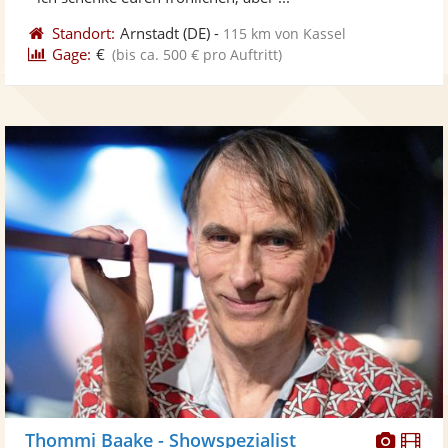
Standort:
Arnstadt
(DE)
-
115 km von Kassel
Gage:
€
(bis ca. 500 € pro Auftritt)
Diese
Di
Thommi Baake - Showspezialist