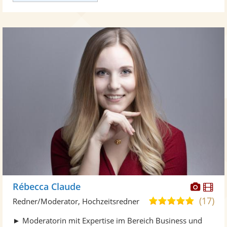
Diese
Di
Rébecca Claude
Künst
Kü
(17)
5,0
Redner/Moderator, Hochzeitsredner
stellt
ste
von
► Moderatorin mit Expertise im Bereich Business und
Fotos
Vi
5