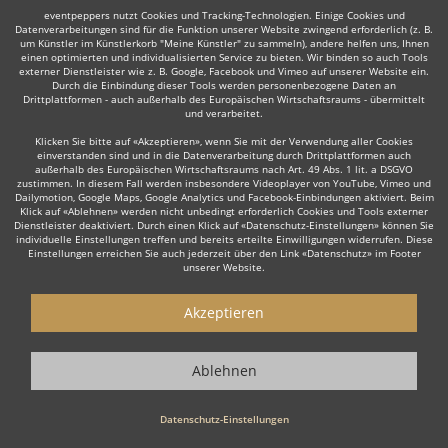
eventpeppers nutzt Cookies und Tracking-Technologien. Einige Cookies und
Datenverarbeitungen sind für die Funktion unserer Website zwingend erforderlich (z. B.
um Künstler im Künstlerkorb "Meine Künstler" zu sammeln), andere helfen uns, Ihnen
einen optimierten und individualisierten Service zu bieten. Wir binden so auch Tools
Trompeter
Dudelsackspieler
Moderator
Redner/Re
externer Dienstleister wie z. B. Google, Facebook und Vimeo auf unserer Website ein.
Durch die Einbindung dieser Tools werden personenbezogene Daten an
Drittplattformen - auch außerhalb des Europäischen Wirtschaftsraums - übermittelt
und verarbeitet.
Klicken Sie bitte auf «Akzeptieren», wenn Sie mit der Verwendung aller Cookies
einverstanden sind und in die Datenverarbeitung durch Drittplattformen auch
außerhalb des Europäischen Wirtschaftsraums nach Art. 49 Abs. 1 lit. a DSGVO
Wie funktioniert's?
zustimmen. In diesem Fall werden insbesondere Videoplayer von YouTube, Vimeo und
Dailymotion, Google Maps, Google Analytics und Facebook-Einbindungen aktiviert. Beim
Klick auf «Ablehnen» werden nicht unbedingt erforderlich Cookies und Tools externer
Dienstleister deaktiviert. Durch einen Klick auf «Datenschutz-Einstellungen» können Sie
1. Kostenlos anfragen
individuelle Einstellungen treffen und bereits erteilte Einwilligungen widerrufen. Diese
Einstellungen erreichen Sie auch jederzeit über den Link «Datenschutz» im Footer
Starten Sie mit dem Button 'Kostenlos anfragen' eine Anfrage an die für
unserer Website.
Sie interessanten Moderatoren - also z. B. bestimmte Redner. Diesen
Button finden Sie auf den jeweiligen Künstler-Profil-Seiten der Redner.
Akzeptieren
2. Angebote erhalten & Details besprechen
Ablehnen
Sie erhalten Angebote Ihrer angefragten Redner. Nutzen Sie die
Funktionen der eventpeppers-Plattform oder telefonieren Sie direkt mit
den Rednern um weitere Details, die Gage sowie spezielle Wünsche zu
Datenschutz-Einstellungen
besprechen.