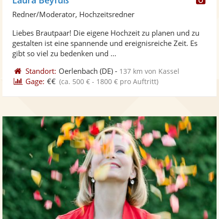
Kü
Redner/Moderator, Hochzeitsredner
ste
Liebes Brautpaar! Die eigene Hochzeit zu planen und zu
Fo
gestalten ist eine spannende und ereignisreiche Zeit. Es
ber
gibt so viel zu bedenken und ...
Standort:
Oerlenbach
(DE)
-
137 km von Kassel
Gage:
€€
(ca. 500 € - 1800 € pro Auftritt)