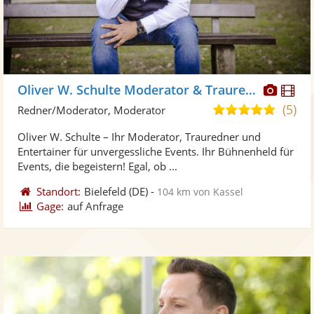
Diese
Di
Oliver W. Schulte Moderator & Trauredner
Künst
Kü
(5)
5,0
Redner/Moderator, Moderator
stellt
ste
von
Oliver W. Schulte – Ihr Moderator, Trauredner und
Fotos
Vi
5
Entertainer für unvergessliche Events. Ihr Bühnenheld für
bereit
ber
Sternen
Events, die begeistern! Egal, ob ...
Standort:
Bielefeld
(DE)
-
104 km von Kassel
Gage:
auf Anfrage