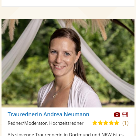
Diese
Di
Traurednerin Andrea Neumann
Künst
Kü
(1)
5,0
Redner/Moderator, Hochzeitsredner
stellt
ste
von
Als singende Traurednerin in Dortmund und NRW ist es