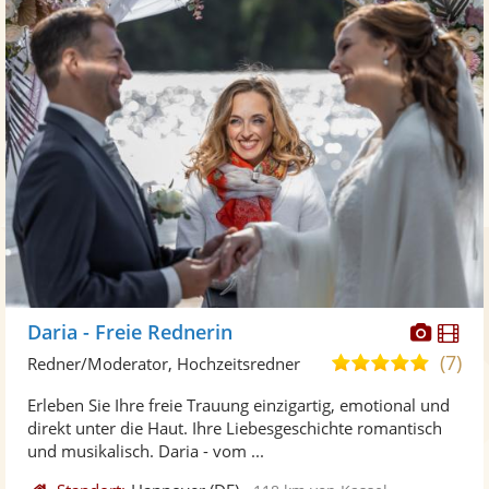
Diese
Di
Daria - Freie Rednerin
Künst
Kü
(7)
5,0
Redner/Moderator, Hochzeitsredner
stellt
ste
von
Erleben Sie Ihre freie Trauung einzigartig, emotional und
Fotos
Vi
5
direkt unter die Haut. Ihre Liebesgeschichte romantisch
bereit
ber
Sternen
und musikalisch. Daria - vom ...