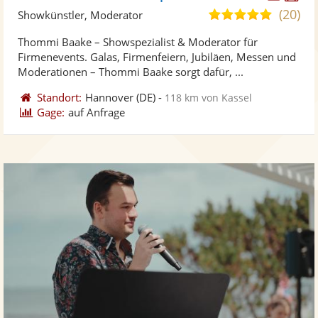
Künst
Kü
(20)
4,8
Showkünstler, Moderator
stellt
ste
von
Thommi Baake – Showspezialist & Moderator für
Fotos
Vi
5
Firmenevents. Galas, Firmenfeiern, Jubiläen, Messen und
bereit
ber
Sternen
Moderationen – Thommi Baake sorgt dafür, ...
Standort:
Hannover
(DE)
-
118 km von Kassel
Gage:
auf Anfrage