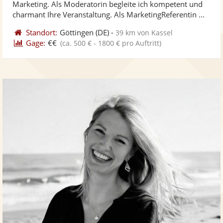
Marketing. Als Moderatorin begleite ich kompetent und
bereit
ber
Sternen
charmant Ihre Veranstaltung. Als MarketingReferentin ...
Standort:
Göttingen
(DE)
-
39 km von Kassel
Gage:
€€
(ca. 500 € - 1800 € pro Auftritt)