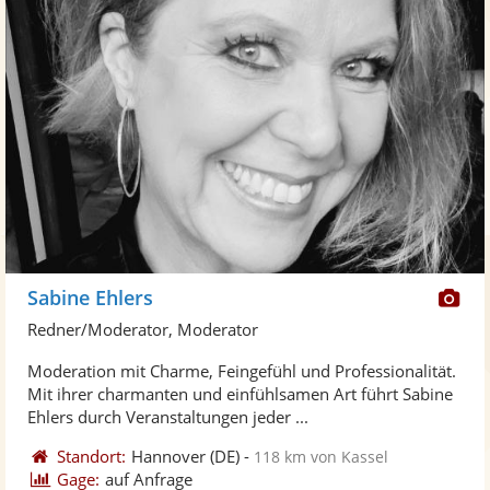
Di
Sabine Ehlers
Kü
Redner/Moderator, Moderator
ste
Moderation mit Charme, Feingefühl und Professionalität.
Fo
Mit ihrer charmanten und einfühlsamen Art führt Sabine
ber
Ehlers durch Veranstaltungen jeder ...
Standort:
Hannover
(DE)
-
118 km von Kassel
Gage:
auf Anfrage