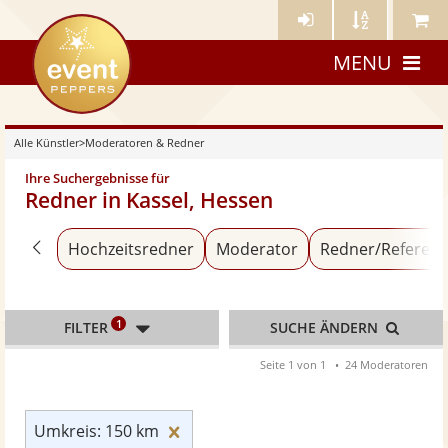
Künstler-
Künstler
Meine
eventpeppers
Login
A-
Künstle
MENU
Z
Alle Künstler
>
Moderatoren & Redner
Ihre Suchergebnisse für
Redner in Kassel, Hessen
Zurück zu «Alle Künstler»
Hochzeitsredner
Moderator
Redner/Referent
1
FILTER
SUCHE ÄNDERN
Seite 1 von 1
24 Moderatoren
Umkreis: 150 km zurücksetzen
Umkreis: 150 km