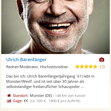
Di
Ulrich Bärenfänger
Kü
(3)
4,8
Redner/Moderator, Hochzeitsredner
ste
von
Das bin ich: Ulrich Bärenfänger(Jahrgang`61) lebt in
Fo
5
Münster/Westf. und ist seit über 30 Jahren als
ber
Sternen
selbstständiger freiberuflicher Schauspieler ...
Standort:
Münster
(DE)
-
148 km von Kassel
Gage:
€€
(ca. 500 € - 1800 € pro Auftritt)