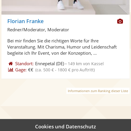
Di
Florian Franke
Kü
Redner/Moderator, Moderator
ste
Bei mir finden Sie die richtigen Worte für Ihre
Fo
Veranstaltung. Mit Charisma, Humor und Leidenschaft
ber
begleite ich Ihr Event, von der Konzeption, ...
Standort:
Ennepetal
(DE)
-
149 km von Kassel
Gage:
€€
(ca. 500 € - 1800 € pro Auftritt)
Informationen zum Ranking dieser Liste
Cookies und Datenschutz
Auch interessant: