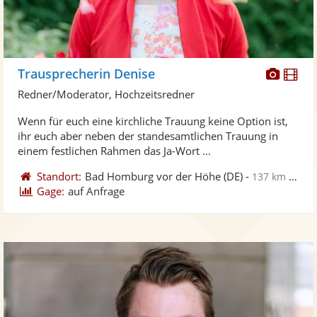
Diese
Di
Trausprecherin Denise
Künst
Kü
Redner/Moderator, Hochzeitsredner
stellt
ste
Wenn für euch eine kirchliche Trauung keine Option ist,
Fotos
Vi
ihr euch aber neben der standesamtlichen Trauung in
bereit
ber
einem festlichen Rahmen das Ja-Wort ...
Standort:
Bad Homburg vor der Höhe
(DE)
-
137 km von Kassel
Gage:
auf Anfrage