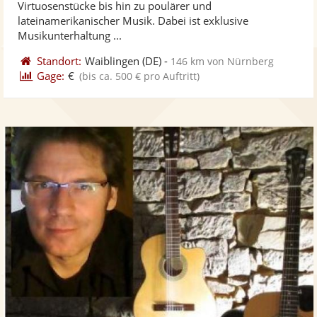
Virtuosenstücke bis hin zu poulärer und
bereit
ber
Sternen
lateinamerikanischer Musik. Dabei ist exklusive
Musikunterhaltung ...
Standort:
Waiblingen
(DE)
-
146 km von Nürnberg
Gage:
€
(bis ca. 500 € pro Auftritt)