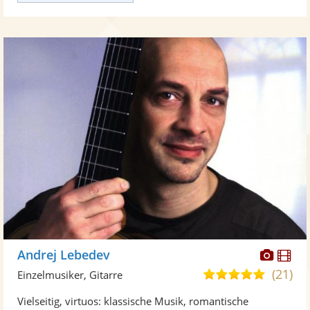
Diese
Di
Andrej Lebedev
Künst
Kü
(21)
5,0
Einzelmusiker, Gitarre
stellt
ste
von
Vielseitig, virtuos: klassische Musik, romantische
Fotos
Vi
5