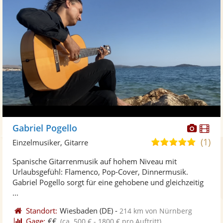
Diese
Di
Gabriel Pogello
Künst
Kü
(1)
5,0
Einzelmusiker, Gitarre
stellt
ste
von
Spanische Gitarrenmusik auf hohem Niveau mit
Fotos
Vi
5
Urlaubsgefühl: Flamenco, Pop-Cover, Dinnermusik.
bereit
ber
Sternen
Gabriel Pogello sorgt für eine gehobene und gleichzeitig
...
Standort:
Wiesbaden
(DE)
-
214 km von Nürnberg
Gage:
€€
(ca. 500 € - 1800 € pro Auftritt)