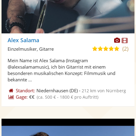
Diese
Di
Alex Salama
Künst
Kü
(2)
5,0
Einzelmusiker, Gitarre
stellt
ste
von
Mein Name ist Alex Salama (Instagram
Fotos
Vi
5
@alexsalamamusic), ich bin Gitarrist mit einem
bereit
ber
Sternen
besonderen musikalischen Konzept: Filmmusik und
bekannte ...
Standort:
Niedernhausen
(DE)
-
212 km von Nürnberg
Gage:
€€
(ca. 500 € - 1800 € pro Auftritt)