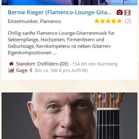
Diese
Di
Bernie Rieger (Flamenco-Lounge-Gitarre)
Künst
Kü
(2)
5,0
Einzelmusiker, Flamenco
stellt
ste
von
Chillig-sanfte Flamenco-Lounge-Gitarrenmusik für
Fotos
Vi
5
Sektempfänge, Hochzeiten, Firmenfeiern und
bereit
ber
Sternen
Geburtstage, Kernkompetenz ist neben Gitarren-
Eigenkompositionen ...
Standort:
Ostfildern
(DE)
-
154 km von Nürnberg
Gage:
€
(bis ca. 500 € pro Auftritt)