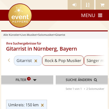
Künstler-
Künstler
Meine
eventpeppers
Login
A-
Künstle
MENU
Z
Alle Künstler
>
Live-Musiker
>
Solomusiker
>
Gitarrist
Ihre Suchergebnisse für
Gitarrist in Nürnberg, Bayern
Zurück zu «Solomusiker»
Kategorie «Gitarrist» zurücksetzen
Gitarrist
Rock & Pop Musiker
Sänger mit 
1
FILTER
SUCHE ÄNDERN
Seite 1 von 1
2 Solomusiker
Umkreis: 150 km zurücksetzen
Umkreis: 150 km