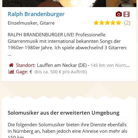
Diese
Di
Ralph Brandenburger
Künst
Kü
(2)
5,0
Einzelmusiker, Gitarre
stellt
ste
von
RALPH BRANDENBURGER LIVE! Professionelle
Fotos
Vi
5
Gitarrenmusik mit international bekannten Songs der
bereit
ber
Sternen
1960er-1980er Jahre. Ich spiele abwechselnd 3 Gitarren:
...
Standort:
Lauffen am Neckar
(DE)
-
145 km von Nürnberg
Gage:
€
(bis ca. 500 € pro Auftritt)
Solomusiker aus der erweiterten Umgebung
Die folgenden Solomusiker bieten ihre Dienste ebenfalls
in Nürnberg an, haben jedoch eine Anreise von mehr als
150 km.