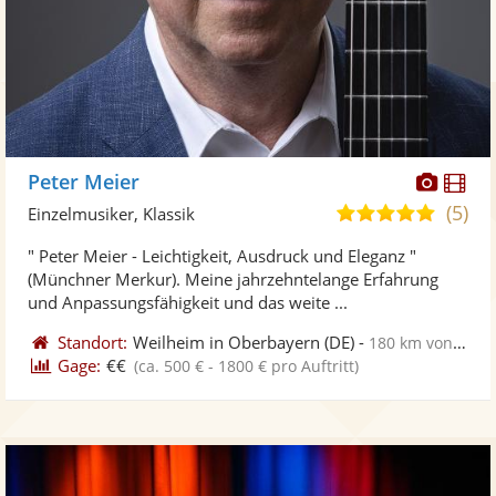
Diese
Di
Peter Meier
Künst
Kü
(5)
5,0
Einzelmusiker, Klassik
stellt
ste
von
" Peter Meier - Leichtigkeit, Ausdruck und Eleganz "
Fotos
Vi
5
(Münchner Merkur). Meine jahrzehntelange Erfahrung
bereit
ber
Sternen
und Anpassungsfähigkeit und das weite ...
Standort:
Weilheim in Oberbayern
(DE)
-
180 km von Nürnberg
Gage:
€€
(ca. 500 € - 1800 € pro Auftritt)