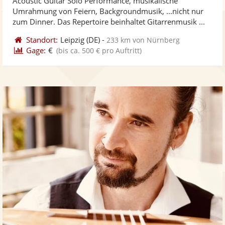
Acoustic Guitar Solo Performance, musikalische
Fotos
Vi
5
Umrahmung von Feiern, Backgroundmusik, ...nicht nur
bereit
ber
Sternen
zum Dinner. Das Repertoire beinhaltet Gitarrenmusik ...
Standort:
Leipzig
(DE)
-
233 km von Nürnberg
Gage:
€
(bis ca. 500 € pro Auftritt)