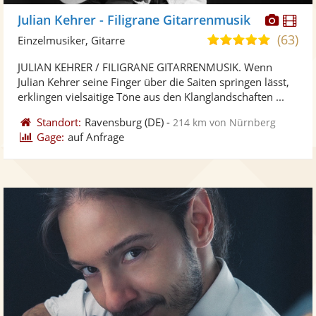
Diese
Di
Julian Kehrer - Filigrane Gitarrenmusik
Künst
Kü
(63)
5,0
Einzelmusiker, Gitarre
stellt
ste
von
JULIAN KEHRER / FILIGRANE GITARRENMUSIK. Wenn
Fotos
Vi
5
Julian Kehrer seine Finger über die Saiten springen lässt,
bereit
ber
Sternen
erklingen vielsaitige Töne aus den Klanglandschaften ...
Standort:
Ravensburg
(DE)
-
214 km von Nürnberg
Gage:
auf Anfrage