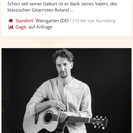
5
Schon seit seiner Geburt ist er dank seines Vaters, des
bereit
ber
Sternen
klassischen Gitarristen Roland ...
Standort:
Weingarten
(DE)
-
210 km von Nürnberg
Gage:
auf Anfrage