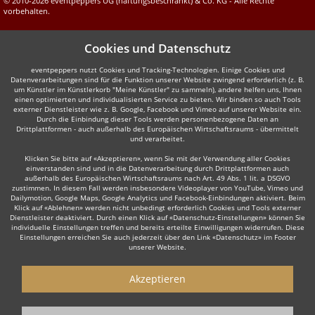
© 2010-2026 eventpeppers UG (haftungsbeschränkt) & Co. KG - Alle Rechte
vorbehalten.
Cookies und Datenschutz
eventpeppers nutzt Cookies und Tracking-Technologien. Einige Cookies und
Datenverarbeitungen sind für die Funktion unserer Website zwingend erforderlich (z. B.
um Künstler im Künstlerkorb "Meine Künstler" zu sammeln), andere helfen uns, Ihnen
einen optimierten und individualisierten Service zu bieten. Wir binden so auch Tools
externer Dienstleister wie z. B. Google, Facebook und Vimeo auf unserer Website ein.
Durch die Einbindung dieser Tools werden personenbezogene Daten an
Drittplattformen - auch außerhalb des Europäischen Wirtschaftsraums - übermittelt
und verarbeitet.
Klicken Sie bitte auf «Akzeptieren», wenn Sie mit der Verwendung aller Cookies
einverstanden sind und in die Datenverarbeitung durch Drittplattformen auch
außerhalb des Europäischen Wirtschaftsraums nach Art. 49 Abs. 1 lit. a DSGVO
zustimmen. In diesem Fall werden insbesondere Videoplayer von YouTube, Vimeo und
Dailymotion, Google Maps, Google Analytics und Facebook-Einbindungen aktiviert. Beim
Klick auf «Ablehnen» werden nicht unbedingt erforderlich Cookies und Tools externer
Dienstleister deaktiviert. Durch einen Klick auf «Datenschutz-Einstellungen» können Sie
individuelle Einstellungen treffen und bereits erteilte Einwilligungen widerrufen. Diese
Einstellungen erreichen Sie auch jederzeit über den Link «Datenschutz» im Footer
unserer Website.
Akzeptieren