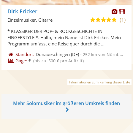
Diese
Di
Dirk Fricker
Künst
Kü
(1)
5,0
Einzelmusiker, Gitarre
stellt
ste
von
* KLASSIKER DER POP- & ROCKGESCHICHTE IN
Fotos
Vi
5
FINGERSTYLE *. Hallo, mein Name ist Dirk Fricker. Mein
bereit
ber
Sternen
Programm umfasst eine Reise quer durch die ...
Standort:
Donaueschingen
(DE)
-
252 km von Nürnberg
Gage:
€
(bis ca. 500 € pro Auftritt)
Informationen zum Ranking dieser Liste
Mehr Solomusiker im größeren Umkreis finden