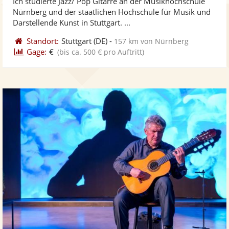
Ich studierte Jazz/ Pop Gitarre an der Musikhochschule
Fotos
Vi
5
Nürnberg und der staatlichen Hochschule für Musik und
bereit
ber
Sternen
Darstellende Kunst in Stuttgart. ...
Standort:
Stuttgart
(DE)
-
157 km von Nürnberg
Gage:
€
(bis ca. 500 € pro Auftritt)