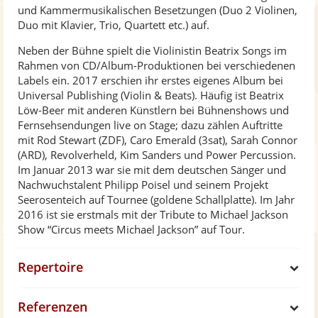
und Kammermusikalischen Besetzungen (Duo 2 Violinen,
Duo mit Klavier, Trio, Quartett etc.) auf.
Neben der Bühne spielt die Violinistin Beatrix Songs im
Rahmen von CD/Album-Produktionen bei verschiedenen
Labels ein. 2017 erschien ihr erstes eigenes Album bei
Universal Publishing (Violin & Beats). Häufig ist Beatrix
Löw-Beer mit anderen Künstlern bei Bühnenshows und
Fernsehsendungen live on Stage; dazu zählen Auftritte
mit Rod Stewart (ZDF), Caro Emerald (3sat), Sarah Connor
(ARD), Revolverheld, Kim Sanders und Power Percussion.
Im Januar 2013 war sie mit dem deutschen Sänger und
Nachwuchstalent Philipp Poisel und seinem Projekt
Seerosenteich auf Tournee (goldene Schallplatte). Im Jahr
2016 ist sie erstmals mit der Tribute to Michael Jackson
Show “Circus meets Michael Jackson” auf Tour.
Repertoire
S
Referenzen
h
S