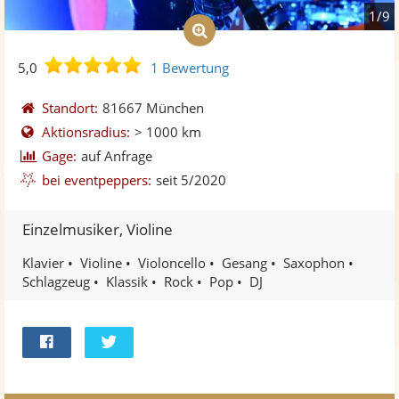
1/9
5,0
5,0
1 Bewertung
von
5
Standort:
81667 München
Sternen
Aktionsradius:
> 1000 km
Gage:
auf Anfrage
bei eventpeppers:
seit 5/2020
Einzelmusiker, Violine
Klavier
Violine
Violoncello
Gesang
Saxophon
Schlagzeug
Klassik
Rock
Pop
DJ
Bei
Twittern
Facebook