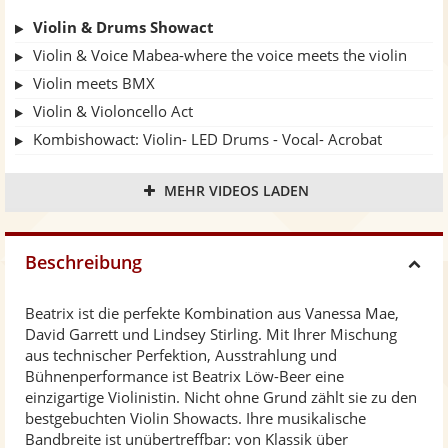
Violin & Drums Showact
Violin & Voice Mabea-where the voice meets the violin
Violin meets BMX
Violin & Violoncello Act
Kombishowact: Violin- LED Drums - Vocal- Acrobat
Violin & LED Drums
MEHR VIDEOS LADEN
Classical Violinist - Wedding
Catviolin Filmmusik Showact
Violin & Voice Ballade
Beschreibung
H
Flying Musicians Showact
Beatrix ist die perfekte Kombination aus Vanessa Mae,
i
David Garrett und Lindsey Stirling. Mit Ihrer Mischung
aus technischer Perfektion, Ausstrahlung und
d
Bühnenperformance ist Beatrix Löw-Beer eine
einzigartige Violinistin. Nicht ohne Grund zählt sie zu den
bestgebuchten Violin Showacts. Ihre musikalische
e
Bandbreite ist unübertreffbar: von Klassik über