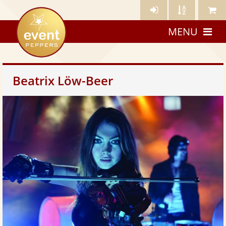
Künstler-
Künstler
Meine
eventpeppers
Login
A-
Künstle
MENU
Z
Beatrix Löw-Beer