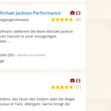
Dieser
Dieser
ichael Jackson Performance
Künstler
Künstler
(9)
5,0
elgänger/Imitator
stellt
stellt
von
Fotos
Videos
Hofmann zelebriert die lkone Michael Jackson
5
bereit.
bereit.
en Tanzstil in einer einzigartigen
Sternen
ler ...
ütte
(DE)
-
426 km von Hamm
age
Dieser
Dieser
Künstler
Künstler
(1)
5,0
stellt
stellt
von
Fotos
Videos
estens, das Feuer des Südens oder die Magie
5
bereit.
bereit.
Lulua ist Tanz. Allerganz. Gerne bringt die
Sternen