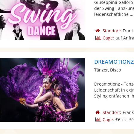
Giuseppina Galloro
der Swing-Tanzkunst
leidenschaftliche ...
Standort:
Frank
Gage:
auf Anfr
DREAMOTIONZ -
Tänzer, Disco
Dreamotionz - Tanz
Leidenschaft in e
Styling entfachen Ihr
Standort:
Frank
Gage:
€€
(ca. 50