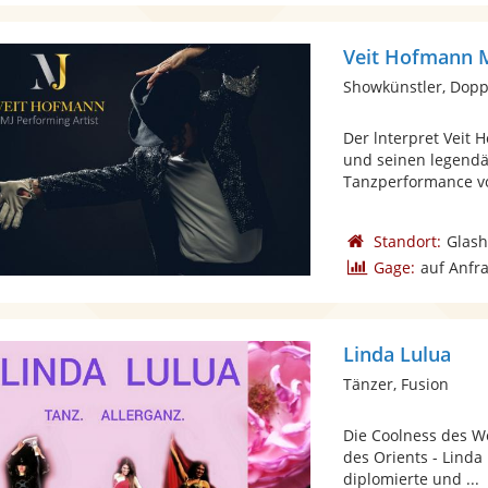
Veit Hofmann M
Showkünstler, Dopp
Der lnterpret Veit 
und seinen legendär
Tanzperformance vol
Standort:
Glash
Gage:
auf Anfr
Linda Lulua
Tänzer, Fusion
Die Coolness des W
des Orients - Linda 
diplomierte und ...