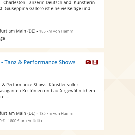
 – Charleston-Tänzerin Deutschland. Künstlerin
5
bereit.
bereit.
. Giuseppina Galloro ist eine vielseitige und
Sternen
furt am Main
(DE)
-
185 km von Hamm
age
Dieser
Dieser
 Tanz & Performance Shows
Künstler
Künstler
stellt
stellt
Fotos
Videos
- & Performance Shows. Künstler voller
bereit.
bereit.
xtravaganten Kostümen und außergewöhnlichem
e ...
furt am Main
(DE)
-
185 km von Hamm
0 € - 1800 € pro Auftritt)