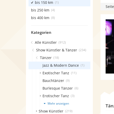
bis 150 km
(1)
Seite
bis 250 km
(4)
bis 400 km
(8)
Kategorien
Alle Künstler
(912)
Show Künstler & Tänzer
(234)
Tänzer
(18)
Jazz & Modern Dance
(1)
Exotischer Tanz
(11)
Bauchtänzer
(9)
Burlesque Tänzer
(6)
Erotischer Tanz
(3)
Mehr anzeigen
Tän
Show Künstler
(219)