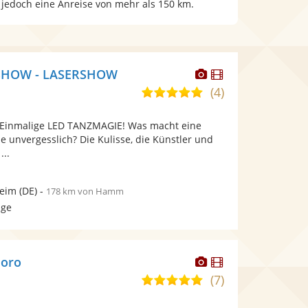
 jedoch eine Anreise von mehr als 150 km.
Dieser
Dieser
 SHOW - LASERSHOW
Künstler
Künstler
(4)
5,0
stellt
stellt
von
Fotos
Videos
 Einmalige LED TANZMAGIE! Was macht eine
5
bereit.
bereit.
ie unvergesslich? Die Kulisse, die Künstler und
Sternen
...
heim
(DE)
-
178 km von Hamm
age
Dieser
Dieser
loro
Künstler
Künstler
(7)
5,0
stellt
stellt
von
Fotos
Videos