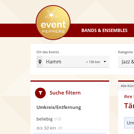
eventpeppers
BANDS & ENSEMBLES
Radius
Ort des Events
Kategorie
Hamm
Jazz
Ort
des
Events
Alle Kün
festlegen
Suche filtern
Ihre
Tä
Umkreis/Entfernung
beliebig
(12)
Umk
bis 50 km
(0)