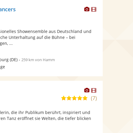
Dieser
Dieser
ancers
Künstler
Künstler
stellt
stellt
Fotos
Videos
ssionelles Showensemble aus Deutschland und
bereit.
bereit.
iche Unterhaltung auf die Bühne – bei
en, ...
burg
(DE)
-
259 km von Hamm
age
Dieser
Dieser
Künstler
Künstler
(7)
5,0
stellt
stellt
von
Fotos
Videos
erin, die ihr Publikum berührt, inspiriert und
5
bereit.
bereit.
ren Tanz eröffnet sie Welten, die tiefer blicken
Sternen