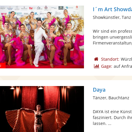
I´m Art Showd
Showkünstler, Tanz
Wir sind ein profe
bringen unvergessl
Firmenveranstaltung
Standort:
Würz
Gage:
auf Anfr
Daya
Tänzer, Bauchtanz
DAYA ist eine Künstl
fasziniert. Durch ih
lassen. ...