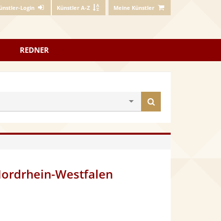
ünstler-Login
Künstler A-Z
Meine Künstler
REDNER
Künstler
finden
Nordrhein-Westfalen