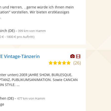
von
Fotos
Videos
 und Herren, . gerne würde ich Ihnen mein
5
bereit.
bereit.
ation" vorstellen. Wir bieten erstklassiges
Sternen
.
irch
(DE)
-
399 km von Hamm
0 € - 1800 € pro Auftritt)
Dieser
Dieser
 Vintage-Tänzerin
Künstler
Künstler
(26)
5,0
stellt
stellt
von
Fotos
Videos
eiter unten) 20ER JAHRE SHOW, BURLESQUE,
5
bereit.
bereit.
PTANZ, PUBLIKUMSANIMATION. Sowie CANCAN
Sternen
 STYLE. ...
hen
(DE)
-
477 km von Hamm
age