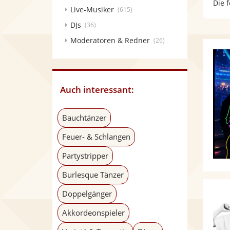
Die 
Live-Musiker
(615)
DJs
(36)
Moderatoren & Redner
(26)
Auch interessant:
Bauchtänzer
Feuer- & Schlangen
Partystripper
Burlesque Tänzer
Doppelgänger
Akkordeonspieler