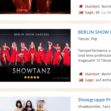
Standort:
Nürn
Gage:
€€
(ca. 50
BERLIN SHOW
Tänzer, Pop
Tanzperformance 
sind eine professi
insgesamt 15 Tänzer
Standort:
Berli
Gage:
auf Anfr
Showgruppe Pr
Showkünstler, Tanz