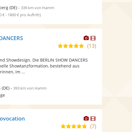
berg
(DE)
-
339 km von Hamm
0 € - 1800 € pro Auftritt)
Dieser
Dieser
 DANCERS
Künstler
Künstler
(13)
5,0
stellt
stellt
von
Fotos
Videos
und Showdesign. Die BERLIN SHOW DANCERS
5
bereit.
bereit.
onelle Showtanzformation, bestehend aus
Sternen
innen, im ...
n
(DE)
-
393 km von Hamm
age
Dieser
Dieser
ovocation
Künstler
Künstler
(7)
4,9
stellt
stellt