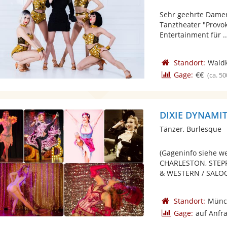
Sehr geehrte Damen
Tanztheater "Provok
Entertainment für ..
Standort:
Waldk
Gage:
€€
(ca. 50
DIXIE DYNAMITE
Tänzer, Burlesque
(Gageninfo siehe w
CHARLESTON, STEP
& WESTERN / SALOON
Standort:
Münc
Gage:
auf Anfr