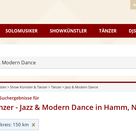
K
SOLOMUSIKER
SHOWKÜNSTLER
TÄNZER
DJS
 & Modern Dance
stler
>
Show Künstler & Tänzer
>
Tänzer
>
Jazz & Modern Dance
 Suchergebnisse für
nzer - Jazz & Modern Dance in Hamm, 
Umkreis: 150 km zurücksetzen
reis: 150 km