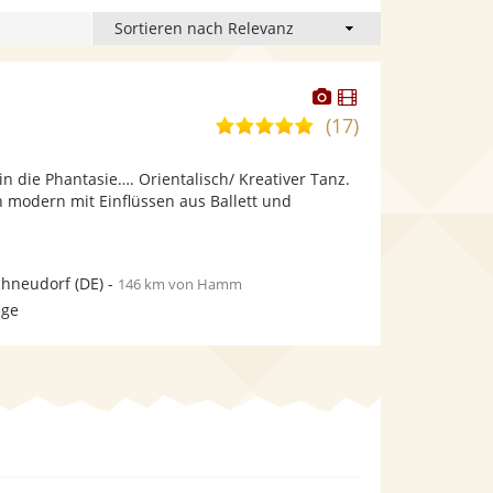
Dieser
Dieser
Künstler
Künstler
(17)
5,0
stellt
stellt
von
Fotos
Videos
 in die Phantasie…. Orientalisch/ Kreativer Tanz.
5
bereit.
bereit.
h modern mit Einflüssen aus Ballett und
Sternen
chneudorf
(DE)
-
146 km von Hamm
age