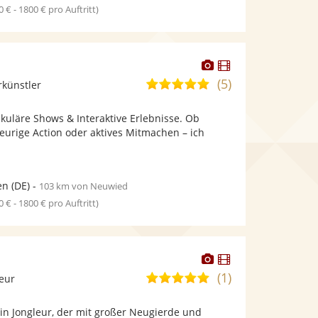
0 € - 1800 € pro Auftritt)
Dieser
Dieser
Künstler
Künstler
(5)
5,0
rkünstler
stellt
stellt
von
Fotos
Videos
akuläre Shows & Interaktive Erlebnisse. Ob
5
bereit.
bereit.
eurige Action oder aktives Mitmachen – ich
Sternen
en
(DE)
-
103 km von Neuwied
0 € - 1800 € pro Auftritt)
Dieser
Dieser
Künstler
Künstler
(1)
5,0
leur
stellt
stellt
von
Fotos
Videos
ein Jongleur, der mit großer Neugierde und
5