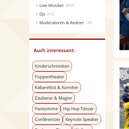
Live-Musiker
(856)
DJs
(63)
Moderatoren & Redner
(30)
Auch interessant:
Kinderschminken
Puppentheater
Kabarettist & Komiker
Zauberer & Magier
Pantomime
Hip Hop Tänzer
Conférencier
Keynote Speaker