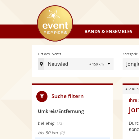
eventpeppers
BANDS & ENSEMBLES
Radius
Ort des Events
Kategorie
Neuwied
Jongl
Ort
des
Events
Alle Kün
festlegen
Suche filtern
Ihre
Jo
Umkreis/Entfernung
Durc
beliebig
(72)
Konz
bis 50 km
(0)