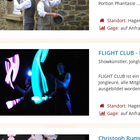
Portion Phantasie ..
Standort:
Hage
Gage:
auf Anfr
FLIGHT CLUB - 
Showkünstler, Jong
FLIGHT CLUB ist ein
Jongleure, alle Mit
ausgebildet worden.
Standort:
Hage
Gage:
auf Anfr
Christoph Rumm