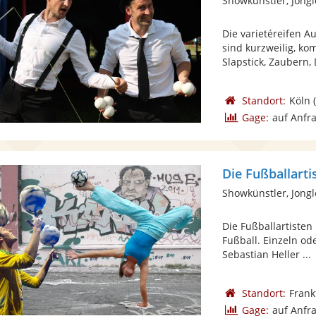
Showkünstler, Jong
Die varietéreifen Au
sind kurzweilig, ko
Slapstick, Zaubern, D
Standort:
Köln
(
Gage:
auf Anfr
Die Fußballarti
Showkünstler, Jong
Die Fußballartiste
Fußball. Einzeln o
Sebastian Heller ...
Standort:
Frank
Gage:
auf Anfr