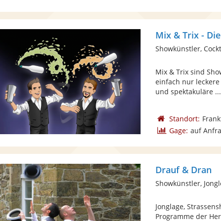
Mix & Trix - Di
Showkünstler, Cock
Mix & Trix sind Sho
einfach nur leckere
und spektakuläre ..
Standort:
Frank
Gage:
auf Anfr
Drauf & Dran
Showkünstler, Jong
Jonglage, Strassen
Programme der Herr