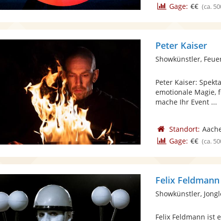
Gage:
€€
(ca. 50
Peter Kaiser
Showkünstler, Feue
Peter Kaiser: Spekt
emotionale Magie, f
mache Ihr Event ...
Standort:
Aach
Gage:
€€
(ca. 50
Felix Feldmann
Showkünstler, Jong
Felix Feldmann ist 