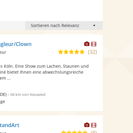
Dieser
Dieser
ngleur/Clown
Künstler
Künstler
(32)
4,9
leur
stellt
stellt
von
Fotos
Videos
s Köln. Eine Show zum Lachen, Staunen und
5
bereit.
bereit.
iné bietet Ihnen eine abwechslungsreiche
Sternen
em ...
DE)
-
66 km von Neuwied
age
Dieser
Dieser
StandArt
Künstler
Künstler
(8)
5,0