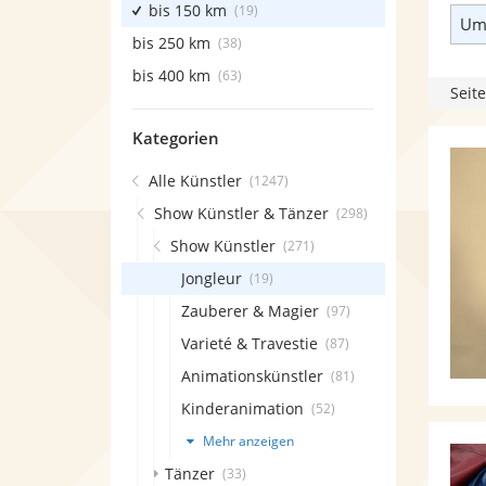
bis 150 km
(19)
Umk
bis 250 km
(38)
bis 400 km
(63)
Seite
Kategorien
Alle Künstler
(1247)
Show Künstler & Tänzer
(298)
Show Künstler
(271)
Jongleur
(19)
Zauberer & Magier
(97)
Varieté & Travestie
(87)
Animationskünstler
(81)
Kinderanimation
(52)
Mehr anzeigen
Tänzer
(33)