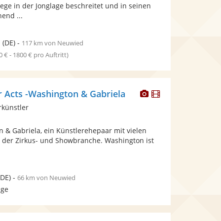
bereit.
bereit.
ge in der Jonglage beschreitet und in seinen
Sternen
hend ...
n
(DE)
-
117 km von Neuwied
0 € - 1800 € pro Auftritt)
Dieser
Dieser
Acts -Washington & Gabriela
Künstler
Künstler
rkünstler
stellt
stellt
Fotos
Videos
 & Gabriela, ein Künstlerehepaar mit vielen
bereit.
bereit.
n der Zirkus- und Showbranche. Washington ist
DE)
-
66 km von Neuwied
age