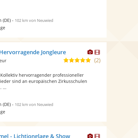
.
n
(DE)
-
102 km von Neuwied
age
Dieser
Dieser
Hervorragende Jongleure
Künstler
Künstler
(2)
5,0
leur
stellt
stellt
von
Fotos
Videos
 Kollektiv hervorragender professioneller
5
bereit.
bereit.
glieder sind an europäischen Zirkusschulen
Sternen
 ...
n
(DE)
-
102 km von Neuwied
age
Dieser
Dieser
el - Lichtjonglage & Show