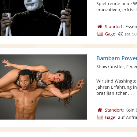
Spielfreude neue We
innovativen, erfrisc
Standort:
Esse
Gage:
€€
(ca. 50
Bambam Power 
Showkünstler, Feue
Wir sind Washington
Jahren Erfahrung i
brasilianischer ...
Standort:
Köln
(
Gage:
auf Anfr