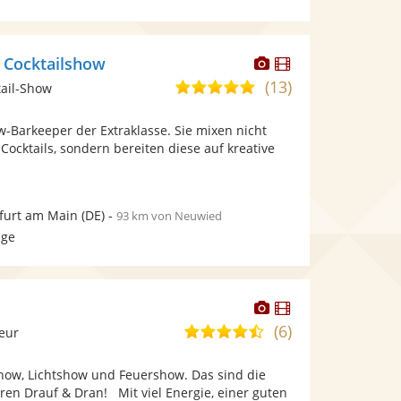
Dieser
Dieser
e Cocktailshow
Künstler
Künstler
(13)
5,0
tail-Show
stellt
stellt
von
Fotos
Videos
w-Barkeeper der Extraklasse. Sie mixen nicht
5
bereit.
bereit.
 Cocktails, sondern bereiten diese auf kreative
Sternen
.
furt am Main
(DE)
-
93 km von Neuwied
age
Dieser
Dieser
Künstler
Künstler
(6)
4,6
leur
stellt
stellt
von
Fotos
Videos
show, Lichtshow und Feuershow. Das sind die
5
bereit.
bereit.
en Drauf & Dran! Mit viel Energie, einer guten
Sternen