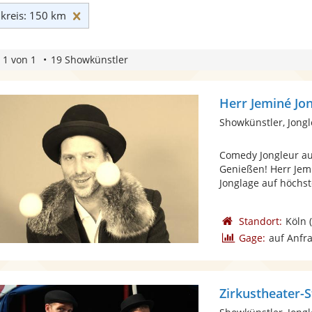
Umkreis: 150 km zurücksetzen
reis: 150 km
 1 von 1
19 Showkünstler
Herr Jeminé Jo
Showkünstler, Jong
Comedy Jongleur au
Genießen! Herr Jem
Jonglage auf höchst
Standort:
Köln
(
Gage:
auf Anfr
Zirkustheater-