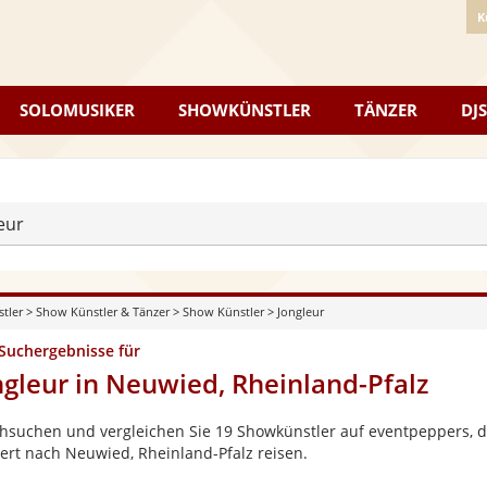
K
SOLOMUSIKER
SHOWKÜNSTLER
TÄNZER
DJS
eur
stler
>
Show Künstler & Tänzer
>
Show Künstler
>
Jongleur
 Suchergebnisse für
ngleur in Neuwied, Rheinland-Pfalz
hsuchen und vergleichen Sie 19 Showkünstler auf eventpeppers, di
ert nach Neuwied, Rheinland-Pfalz reisen.