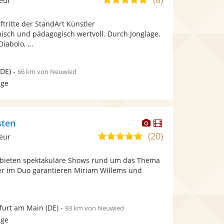
leur
stellt
stellt
von
Fotos
Videos
ftritte der StandArt Künstler
5
bereit.
bereit.
misch und pädagogisch wertvoll. Durch Jonglage,
Sternen
iabolo, ...
DE)
-
66 km von Neuwied
age
Dieser
Dieser
sten
Künstler
Künstler
(20)
4,9
leur
stellt
stellt
von
Fotos
Videos
n bieten spektakuläre Shows rund um das Thema
5
bereit.
bereit.
der im Duo garantieren Miriam Willems und
Sternen
furt am Main
(DE)
-
93 km von Neuwied
age