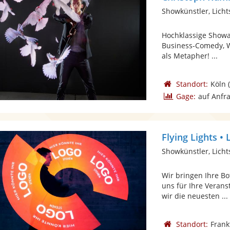
Showkünstler, Lich
Hochklassige Showac
Business-Comedy, W
als Metapher! ...
Standort:
Köln
(
Gage:
auf Anfr
Flying Lights •
Showkünstler, Lich
Wir bringen Ihre B
uns für Ihre Verans
wir die neuesten ...
Standort:
Frank