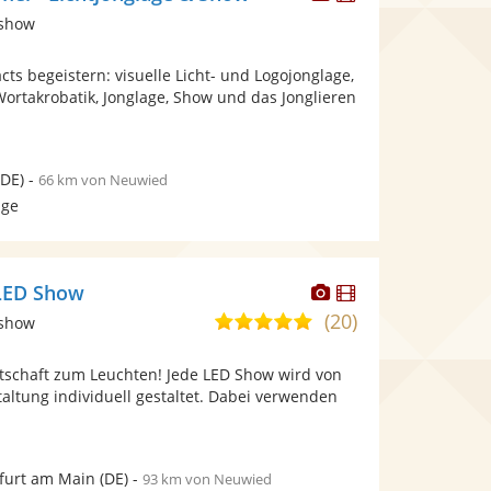
Künstler
Künstler
tshow
stellt
stellt
Fotos
Videos
ts begeistern: visuelle Licht- und Logojonglage,
bereit.
bereit.
ortakrobatik, Jonglage, Show und das Jonglieren
DE)
-
66 km von Neuwied
age
Dieser
Dieser
 LED Show
Künstler
Künstler
(20)
5,0
tshow
stellt
stellt
von
Fotos
Videos
otschaft zum Leuchten! Jede LED Show wird von
5
bereit.
bereit.
taltung individuell gestaltet. Dabei verwenden
Sternen
furt am Main
(DE)
-
93 km von Neuwied