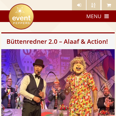
Künstler-
Künstler
Meine
eventpeppers
Login
A-
Künstle
MENU
Z
Büttenredner 2.0 – Alaaf & Action!