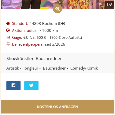
1/8
Standort:
44803 Bochum
(DE)
Aktionsradius:
> 1000 km
Gage:
€€
(ca. 500 € - 1800 € pro Auftritt)
bei eventpeppers:
seit 3/2026
Showkünstler, Bauchredner
Artistik
Jongleur
Bauchredner
Comedy/Komik
Bei
Twittern
Facebook
teilen