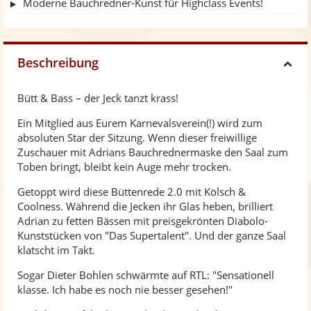
Moderne Bauchredner-Kunst für Highclass Events!
Beschreibung
H
Bütt & Bass – der Jeck tanzt krass!
i
Ein Mitglied aus Eurem Karnevalsverein(!) wird zum
absoluten Star der Sitzung. Wenn dieser freiwillige
d
Zuschauer mit Adrians Bauchrednermaske den Saal zum
Toben bringt, bleibt kein Auge mehr trocken.
e
Getoppt wird diese Büttenrede 2.0 mit Kölsch &
Coolness. Während die Jecken ihr Glas heben, brilliert
Adrian zu fetten Bässen mit preisgekrönten Diabolo-
Kunststücken von "Das Supertalent". Und der ganze Saal
klatscht im Takt.
Sogar Dieter Bohlen schwärmte auf RTL: "Sensationell
klasse. Ich habe es noch nie besser gesehen!"