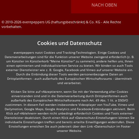
NACH OBEN
© 2010-2026 eventpeppers UG (haftungsbeschränkt) & Co. KG - Alle Rechte
vorbehalten.
Cookies und Datenschutz
eventpeppers nutzt Cookies und Tracking-Technologien. Einige Cookies und
Datenverarbeitungen sind für die Funktion unserer Website zwingend erforderlich (z. B.
um Künstler im Künstlerkorb "Meine Künstler" zu sammeln), andere helfen uns, Ihnen
einen optimierten und individualisierten Service zu bieten. Wir binden so auch Tools
externer Dienstleister wie z. B. Google, Facebook und Vimeo auf unserer Website ein.
Durch die Einbindung dieser Tools werden personenbezogene Daten an
Drittplattformen - auch außerhalb des Europäischen Wirtschaftsraums - übermittelt
und verarbeitet.
Klicken Sie bitte auf «Akzeptieren», wenn Sie mit der Verwendung aller Cookies
einverstanden sind und in die Datenverarbeitung durch Drittplattformen auch
außerhalb des Europäischen Wirtschaftsraums nach Art. 49 Abs. 1 lit. a DSGVO
zustimmen. In diesem Fall werden insbesondere Videoplayer von YouTube, Vimeo und
Dailymotion, Google Maps, Google Analytics und Facebook-Einbindungen aktiviert. Beim
Klick auf «Ablehnen» werden nicht unbedingt erforderlich Cookies und Tools externer
Dienstleister deaktiviert. Durch einen Klick auf «Datenschutz-Einstellungen» können Sie
individuelle Einstellungen treffen und bereits erteilte Einwilligungen widerrufen. Diese
Einstellungen erreichen Sie auch jederzeit über den Link «Datenschutz» im Footer
unserer Website.