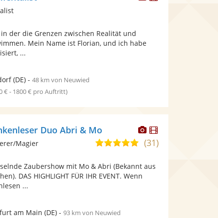
Künstler
Künstler
alist
stellt
stellt
Fotos
Videos
 in der die Grenzen zwischen Realität und
bereit.
bereit.
wimmen. Mein Name ist Florian, und ich habe
iert, ...
dorf
(DE)
-
48 km von Neuwied
0 € - 1800 € pro Auftritt)
Dieser
Dieser
nkenleser Duo Abri & Mo
Künstler
Künstler
(31)
5,0
erer/Magier
stellt
stellt
von
Fotos
Videos
esselnde Zaubershow mit Mo & Abri (Bekannt aus
5
bereit.
bereit.
ehen). DAS HIGHLIGHT FÜR IHR EVENT. Wenn
Sternen
lesen ...
furt am Main
(DE)
-
93 km von Neuwied