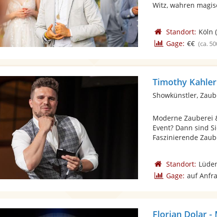
Witz, wahren magisc
Standort:
Köln
(
Gage:
€€
(ca. 50
Timothy Kahler
Showkünstler, Zaub
Moderne Zauberei &
Event? Dann sind S
Faszinierende Zaube
Standort:
Lüde
Gage:
auf Anfr
Florian Dolar -