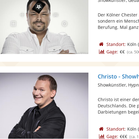
Showkünstler, Ged
Der Kölner Chester 
sondern ein Mensch
Berufung. Mal ganz 
Standort:
Köln
(
Gage:
€€
(ca. 50
Christo - Show
Showkünstler, Hyp
Christo ist einer 
Deutschlands. Die p
Darbietungen begeis
Standort:
Köln
(
Gage:
€€€
(ca. 