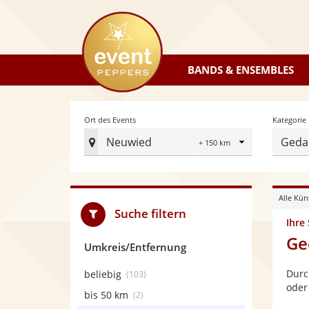
eventpeppers
BANDS & ENSEMBLES
Radius
Ort des Events
Kategorie
Neuwied
Geda
Ort
des
Events
Alle Kün
festlegen
Suche filtern
Ihre
Ge
Umkreis/Entfernung
Durc
beliebig
(103)
oder
bis 50 km
(2)