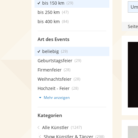
bis 150 km
(29)
Umk
bis 250 km
(47)
bis 400 km
(84)
Seite
Art des Events
beliebig
(29)
Geburtstagsfeier
(29)
Firmenfeier
(28)
Weihnachtsfeier
(28)
Hochzeit - Feier
(28)
Mehr anzeigen
Kategorien
Alle Künstler
(1247)
Show Künstler & Tänzer
(298)