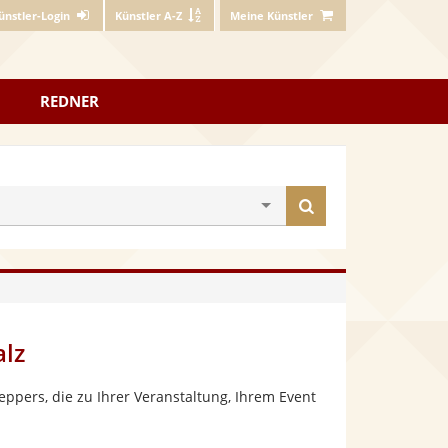
ünstler-Login
Künstler A-Z
Meine Künstler
REDNER
Künstler
finden
lz
ppers, die zu Ihrer Veranstaltung, Ihrem Event