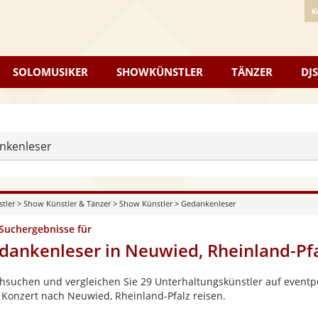
K
SOLOMUSIKER
SHOWKÜNSTLER
TÄNZER
DJS
nkenleser
stler
>
Show Künstler & Tänzer
>
Show Künstler
>
Gedankenleser
 Suchergebnisse für
dankenleser in Neuwied, Rheinland-Pfa
hsuchen und vergleichen Sie 29 Unterhaltungskünstler auf eventpe
 Konzert nach Neuwied, Rheinland-Pfalz reisen.