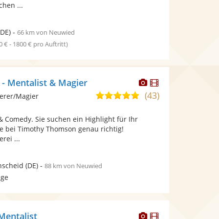
hen ...
DE)
-
66 km von Neuwied
0 € - 1800 € pro Auftritt)
Dieser
Dieser
 - Mentalist & Magier
Künstler
Künstler
(43)
4,9
erer/Magier
stellt
stellt
von
Fotos
Videos
 Comedy. Sie suchen ein Highlight für Ihr
5
bereit.
bereit.
ie bei Timothy Thomson genau richtig!
Sternen
rei ...
nscheid
(DE)
-
88 km von Neuwied
age
Dieser
Dieser
 Mentalist