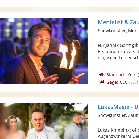
Showkünstler, Ment
Für Jannik Görtz gi
Erstaunen zu verset
magische Leidenscha
Standort:
Köln
(
Gage:
€€€
(ca. 
LukasMagie - D
Showkünstler, Zaub
Lukas Knipping: offe
Augenzwinkern! Der