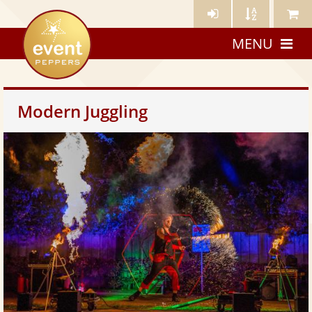
Künstler-
Künstler
Meine
eventpeppers
Login
A-
Künstle
MENU
Z
Modern Juggling