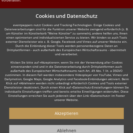
vorbehalten.
Cookies und Datenschutz
eventpeppers nutzt Cookies und Tracking-Technologien. Einige Cookies und
Datenverarbeitungen sind für die Funktion unserer Website zwingend erforderlich (z. B.
um Künstler im Künstlerkorb "Meine Künstler" zu sammeln), andere helfen uns, Ihnen
einen optimierten und individualisierten Service zu bieten. Wir binden so auch Tools
externer Dienstleister wie z. B. Google, Facebook und Vimeo auf unserer Website ein.
Durch die Einbindung dieser Tools werden personenbezogene Daten an
Drittplattformen - auch außerhalb des Europäischen Wirtschaftsraums - übermittelt
und verarbeitet.
Klicken Sie bitte auf «Akzeptieren», wenn Sie mit der Verwendung aller Cookies
einverstanden sind und in die Datenverarbeitung durch Drittplattformen auch
außerhalb des Europäischen Wirtschaftsraums nach Art. 49 Abs. 1 lit. a DSGVO
zustimmen. In diesem Fall werden insbesondere Videoplayer von YouTube, Vimeo und
Dailymotion, Google Maps, Google Analytics und Facebook-Einbindungen aktiviert. Beim
Klick auf «Ablehnen» werden nicht unbedingt erforderlich Cookies und Tools externer
Dienstleister deaktiviert. Durch einen Klick auf «Datenschutz-Einstellungen» können Sie
individuelle Einstellungen treffen und bereits erteilte Einwilligungen widerrufen. Diese
Einstellungen erreichen Sie auch jederzeit über den Link «Datenschutz» im Footer
unserer Website.
Akzeptieren
Ablehnen