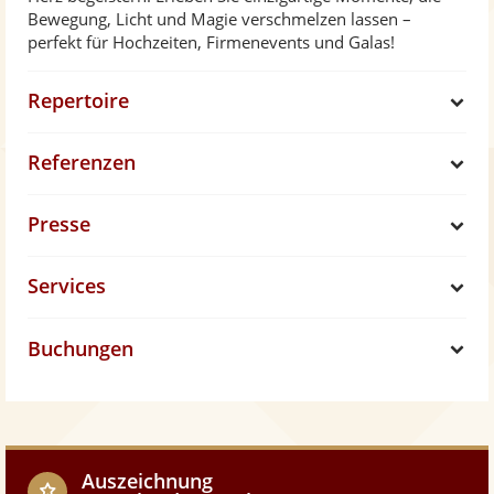
Bewegung, Licht und Magie verschmelzen lassen –
perfekt für Hochzeiten, Firmenevents und Galas!
Repertoire
S
Referenzen
h
S
Presse
o
h
S
Services
w
o
h
S
w
Buchungen
o
h
S
w
o
h
w
o
Auszeichnung