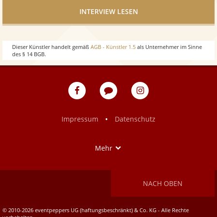
INTERVIEW LESEN
Dieser Künstler handelt gemäß
AGB - Künstler 1.5
als Unternehmer im Sinne
des § 14 BGB.
eventpeppers
Blog
eventpeppers
auf
auf
Facebook
Instagram
•
Impressum
Datenschutz
Show
Mehr
NACH OBEN
© 2010-2026 eventpeppers UG (haftungsbeschränkt) & Co. KG - Alle Rechte