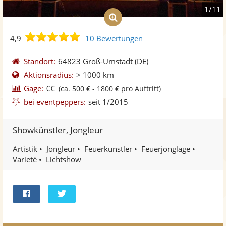
1/11
4,9
4,9
10 Bewertungen
von
5
Standort:
64823 Groß-Umstadt
(DE)
Sternen
Aktionsradius:
> 1000 km
Gage:
€€
(ca. 500 € - 1800 € pro Auftritt)
bei eventpeppers:
seit 1/2015
Showkünstler, Jongleur
Artistik
Jongleur
Feuerkünstler
Feuerjonglage
Varieté
Lichtshow
Bei
Twittern
Facebook