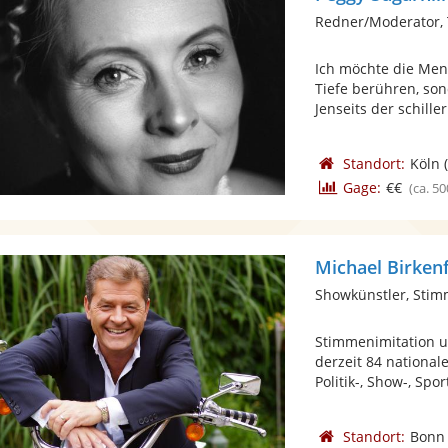
Redner/Moderator,
Ich möchte die Men
Tiefe berühren, so
Jenseits der schiller
Standort:
Köln
(
Gage:
€€
(ca. 50
Michael Birken
Showkünstler, Stim
Stimmenimitation u
derzeit 84 nationa
Politik-, Show-, Sport
Standort:
Bonn