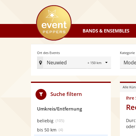
eventpeppers
BANDS & ENSEMBLES
Radius
Ort des Events
Kategorie
Neuwied
Mode
Ort
des
Events
Alle Kün
festlegen
Suche filtern
Ihre
Re
Umkreis/Entfernung
Durc
beliebig
(105)
oder
bis 50 km
(4)