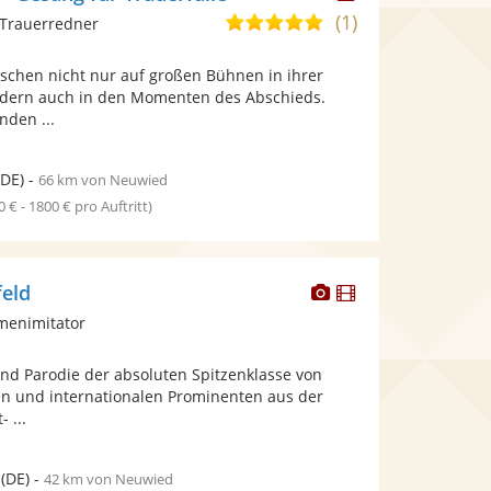
Künstler
(1)
5,0
 Trauerredner
stellt
von
Fotos
schen nicht nur auf großen Bühnen in ihrer
5
bereit.
ndern auch in den Momenten des Abschieds.
Sternen
nden ...
DE)
-
66 km von Neuwied
0 € - 1800 € pro Auftritt)
Dieser
Dieser
feld
Künstler
Künstler
menimitator
stellt
stellt
Fotos
Videos
nd Parodie der absoluten Spitzenklasse von
bereit.
bereit.
len und internationalen Prominenten aus der
- ...
(DE)
-
42 km von Neuwied