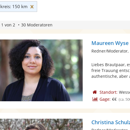
Umkreis: 150 km zurücksetzen
reis: 150 km
 1 von 2
30 Moderatoren
Maureen Wyse
Redner/Moderator, 
Liebes Brautpaar, e
freie Trauung ents
authentische, aber 
Standort:
Wesse
Gage:
€€
(ca. 50
Christina Schul