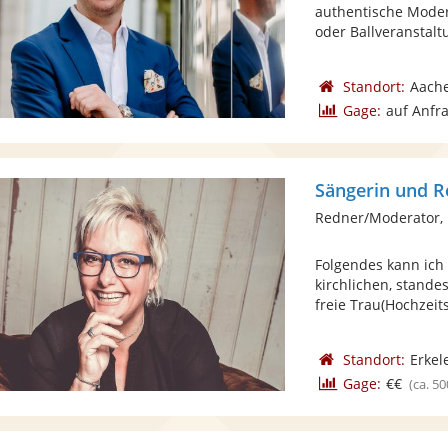
authentische Moder
oder Ballveranstaltu
Standort:
Aach
Gage:
auf Anfr
Sängerin und R
Redner/Moderator, 
Folgendes kann ich
kirchlichen, stande
freie Trau(Hochzeits
Standort:
Erkel
Gage:
€€
(ca. 50