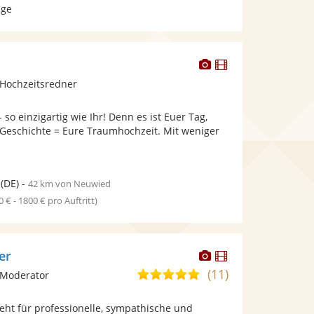
age
Dieser
Dieser
Künstler
Künstler
Hochzeitsredner
stellt
stellt
Fotos
Videos
 so einzigartig wie Ihr! Denn es ist Euer Tag,
bereit.
bereit.
 Geschichte = Eure Traumhochzeit. Mit weniger
(DE)
-
42 km von Neuwied
0 € - 1800 € pro Auftritt)
Dieser
Dieser
er
Künstler
Künstler
(11)
4,9
 Moderator
stellt
stellt
von
Fotos
Videos
eht für professionelle, sympathische und
5