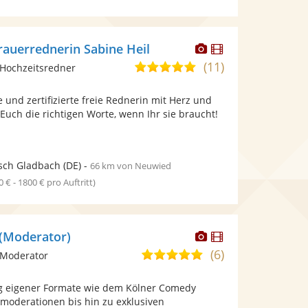
Dieser
Dieser
rauerrednerin Sabine Heil
Künstler
Künstler
(11)
5,0
Hochzeitsredner
stellt
stellt
von
Fotos
Videos
e und zertifizierte freie Rednerin mit Herz und
5
bereit.
bereit.
 Euch die richtigen Worte, wenn Ihr sie braucht!
Sternen
sch Gladbach
(DE)
-
66 km von Neuwied
0 € - 1800 € pro Auftritt)
Dieser
Dieser
(Moderator)
Künstler
Künstler
(6)
5,0
 Moderator
stellt
stellt
von
Fotos
Videos
g eigener Formate wie dem Kölner Comedy
5
bereit.
bereit.
tmoderationen bis hin zu exklusiven
Sternen