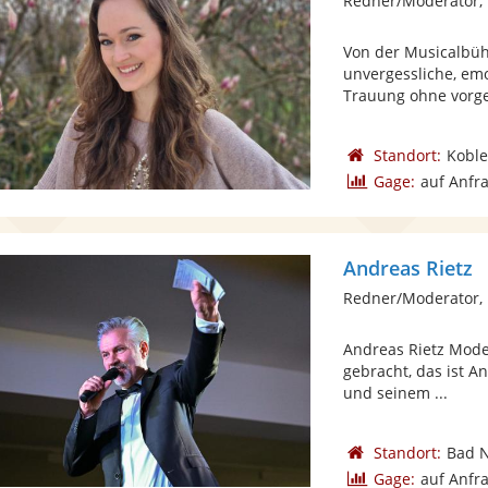
Redner/Moderator, 
Von der Musicalbüh
unvergessliche, em
Trauung ohne vorge
Standort:
Koble
Gage:
auf Anfr
Andreas Rietz
Redner/Moderator,
Andreas Rietz Mode
gebracht, das ist A
und seinem ...
Standort:
Bad 
Gage:
auf Anfr