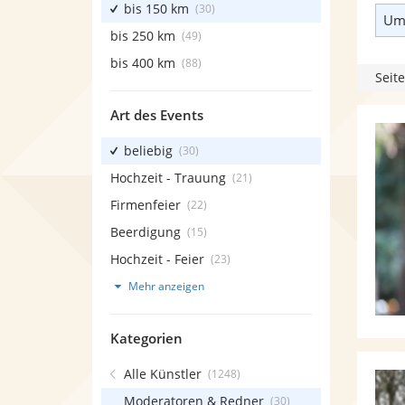
bis 150 km
(30)
Umk
bis 250 km
(49)
bis 400 km
(88)
Seite
Art des Events
beliebig
(30)
Hochzeit - Trauung
(21)
Firmenfeier
(22)
Beerdigung
(15)
Hochzeit - Feier
(23)
Mehr anzeigen
Kategorien
Alle Künstler
(1248)
Moderatoren & Redner
(30)