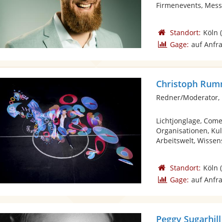
Firmenevents, Mess
Standort:
Köln
(
Gage:
auf Anfr
Christoph Rumm
Redner/Moderator,
Lichtjonglage, Come
Organisationen, Kul
Arbeitswelt, Wissens
Standort:
Köln
(
Gage:
auf Anfr
Peggy Sugarhill