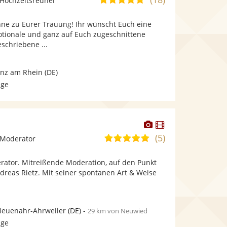
Hochzeitsredner
stellt
stellt
von
Fotos
Videos
ne zu Eurer Trauung! Ihr wünscht Euch eine
5
bereit.
bereit.
otionale und ganz auf Euch zugeschnittene
Sternen
schriebene ...
nz am Rhein
(DE)
age
Dieser
Dieser
Künstler
Künstler
(5)
5,0
 Moderator
stellt
stellt
von
Fotos
Videos
rator. Mitreißende Moderation, auf den Punkt
5
bereit.
bereit.
ndreas Rietz. Mit seiner spontanen Art & Weise
Sternen
Neuenahr-Ahrweiler
(DE)
-
29 km von Neuwied
age