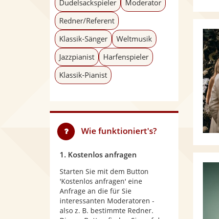
Dudelsackspieler
Moderator
Redner/Referent
Klassik-Sänger
Weltmusik
Jazzpianist
Harfenspieler
Klassik-Pianist
Wie funktioniert's?
1. Kostenlos anfragen
Starten Sie mit dem Button
'Kostenlos anfragen' eine
Anfrage an die für Sie
interessanten Moderatoren -
also z. B. bestimmte Redner.