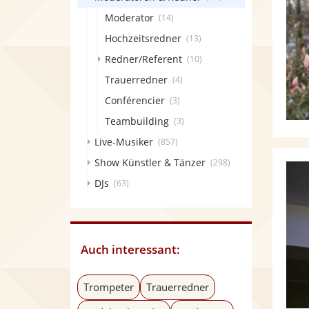
Moderator
(14)
Hochzeitsredner
(13)
Redner/Referent
(10)
Trauerredner
(4)
Conférencier
(3)
Teambuilding
(3)
Live-Musiker
(857)
Show Künstler & Tänzer
(298)
DJs
(63)
Auch interessant:
Trompeter
Trauerredner