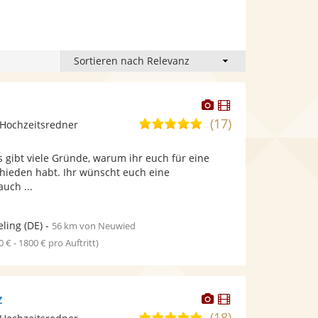
Dieser
Dieser
Künstler
Künstler
(17)
5,0
Hochzeitsredner
stellt
stellt
von
Fotos
Videos
s gibt viele Gründe, warum ihr euch für eine
5
bereit.
bereit.
chieden habt. Ihr wünscht euch eine
Sternen
auch ...
ling
(DE)
-
56 km von Neuwied
0 € - 1800 € pro Auftritt)
Dieser
Dieser
z
Künstler
Künstler
(18)
5,0