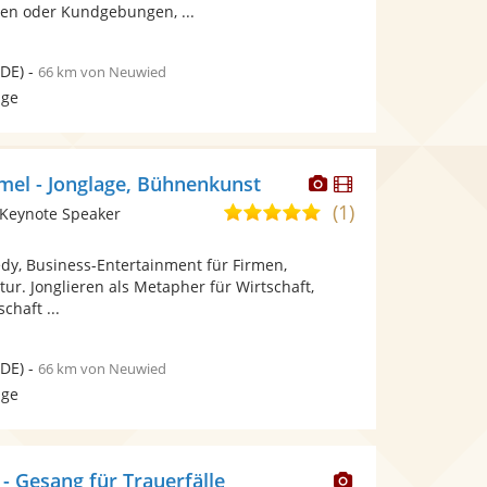
en oder Kundgebungen, ...
DE)
-
66 km von Neuwied
age
Dieser
Dieser
el - Jonglage, Bühnenkunst
Künstler
Künstler
(1)
5,0
 Keynote Speaker
stellt
stellt
von
Fotos
Videos
dy, Business-Entertainment für Firmen,
5
bereit.
bereit.
tur. Jonglieren als Metapher für Wirtschaft,
Sternen
chaft ...
DE)
-
66 km von Neuwied
age
Dieser
 - Gesang für Trauerfälle