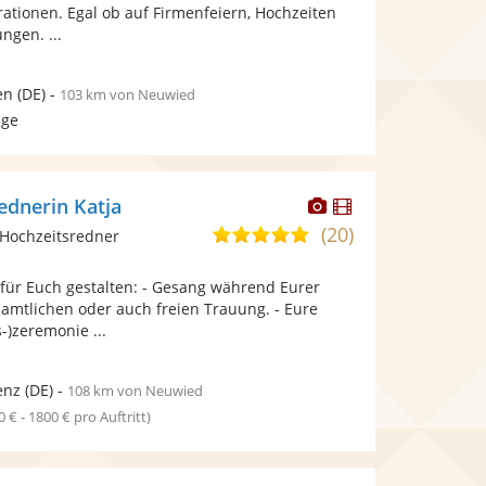
bereit.
bereit.
ationen. Egal ob auf Firmenfeiern, Hochzeiten
Sternen
ngen. ...
en
(DE)
-
103 km von Neuwied
age
Dieser
Dieser
ednerin Katja
Künstler
Künstler
(20)
5,0
Hochzeitsredner
stellt
stellt
von
Fotos
Videos
 für Euch gestalten: - Gesang während Eurer
5
bereit.
bereit.
samtlichen oder auch freien Trauung. - Eure
Sternen
-)zeremonie ...
enz
(DE)
-
108 km von Neuwied
0 € - 1800 € pro Auftritt)