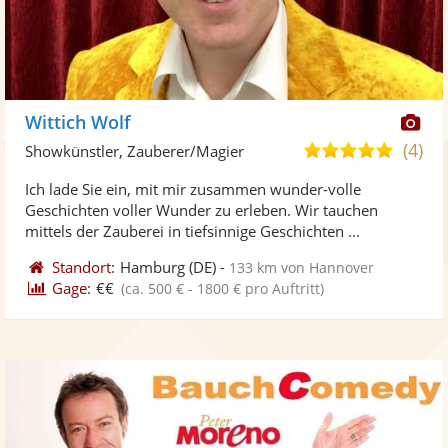
Di
Wittich Wolf
Kü
(4)
5,0
Showkünstler, Zauberer/Magier
ste
von
Ich lade Sie ein, mit mir zusammen wunder-volle
Fo
5
Geschichten voller Wunder zu erleben. Wir tauchen
ber
Sternen
mittels der Zauberei in tiefsinnige Geschichten ...
Standort:
Hamburg
(DE)
-
133 km von Hannover
Gage:
€€
(ca. 500 € - 1800 € pro Auftritt)