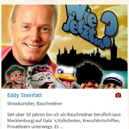
Di
Eddy Steinfatt
Kü
Showkünstler, Bauchredner
ste
Seit über 30 Jahren bin ich als Bauchredner beruflich (aus
Fo
Mecklenburg) auf Gala`s,Volksfesten, Kreuzfahrtschiffen,
ber
Privatfeiern unterwegs. Es ...