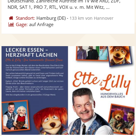
Deutschland. Zahlreiche Auftritte im TV wie ARD, ZDF,
bereit
ber
Sternen
NDR, SAT 1, PRO 7, RTL, VOX u. v. m. Mit Witz, ...
Standort:
Hamburg
(DE)
-
133 km von Hannover
Gage:
auf Anfrage