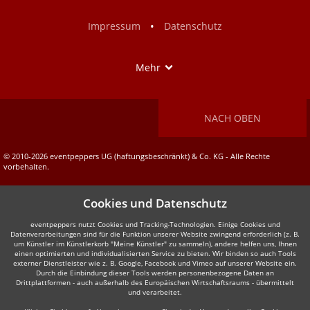
Facebook
Instagram
•
Impressum
Datenschutz
Show
Mehr
NACH OBEN
© 2010-2026 eventpeppers UG (haftungsbeschränkt) & Co. KG - Alle Rechte
vorbehalten.
Cookies und Datenschutz
eventpeppers nutzt Cookies und Tracking-Technologien. Einige Cookies und
Datenverarbeitungen sind für die Funktion unserer Website zwingend erforderlich (z. B.
um Künstler im Künstlerkorb "Meine Künstler" zu sammeln), andere helfen uns, Ihnen
einen optimierten und individualisierten Service zu bieten. Wir binden so auch Tools
externer Dienstleister wie z. B. Google, Facebook und Vimeo auf unserer Website ein.
Durch die Einbindung dieser Tools werden personenbezogene Daten an
Drittplattformen - auch außerhalb des Europäischen Wirtschaftsraums - übermittelt
und verarbeitet.