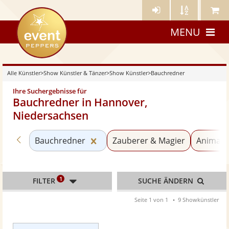
Künstler-
Künstler
Meine
eventpeppers
Login
A-
Künstle
MENU
Z
Alle Künstler
>
Show Künstler & Tänzer
>
Show Künstler
>
Bauchredner
Ihre Suchergebnisse für
Bauchredner in Hannover,
Niedersachsen
Zurück zu «Show Künstler»
Kategorie «Bauchredner» zurück
Bauchredner
Zauberer & Magier
Animati
1
FILTER
SUCHE ÄNDERN
Seite 1 von 1
9 Showkünstler