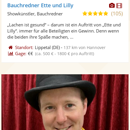
Diese
Di
Bauchredner Ette und Lilly
Künst
Kü
(105)
4,9
Showkünstler, Bauchredner
stellt
ste
von
„Lachen ist gesund“ – darum ist ein Auftritt von „Ette und
Fotos
Vi
5
Lilly“. immer für alle Beteiligten ein Gewinn. Denn wenn
bereit
ber
Sternen
die beiden ihre Späße machen, ...
Standort:
Lippetal
(DE)
-
137 km von Hannover
Gage:
€€
(ca. 500 € - 1800 € pro Auftritt)