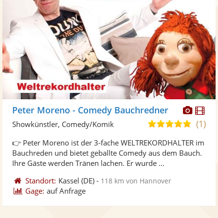
Diese
Di
Peter Moreno - Comedy Bauchredner
Künst
Kü
(1)
5,0
Showkünstler, Comedy/Komik
stellt
ste
von
👉 Peter Moreno ist der 3-fache WELTREKORDHALTER im
Fotos
Vi
5
Bauchreden und bietet geballte Comedy aus dem Bauch.
bereit
ber
Sternen
Ihre Gäste werden Tränen lachen. Er wurde ...
Standort:
Kassel
(DE)
-
118 km von Hannover
Gage:
auf Anfrage