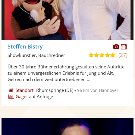
Diese
Di
Steffen Bistry
Künst
Kü
(27)
5,0
Showkünstler, Bauchredner
stellt
ste
von
Über 30 Jahre Bühnenerfahrung gestalten seine Auftritte
Fotos
Vi
5
zu einem unvergesslichen Erlebnis für Jung und Alt.
bereit
ber
Sternen
Getreu nach dem weit untertriebenen ...
Standort:
Rhumspringe
(DE)
-
96 km von Hannover
Gage:
auf Anfrage