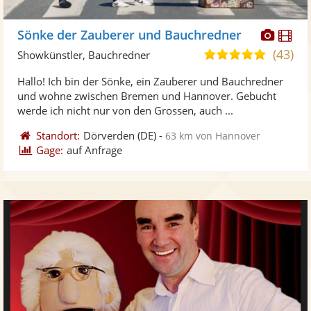
Diese
Di
Sönke der Zauberer und Bauchredner
Künst
Kü
(43)
4,9
Showkünstler, Bauchredner
stellt
ste
von
Hallo! Ich bin der Sönke, ein Zauberer und Bauchredner
Fotos
Vi
5
und wohne zwischen Bremen und Hannover. Gebucht
bereit
ber
Sternen
werde ich nicht nur von den Grossen, auch ...
Standort:
Dörverden
(DE)
-
63 km von Hannover
Gage:
auf Anfrage