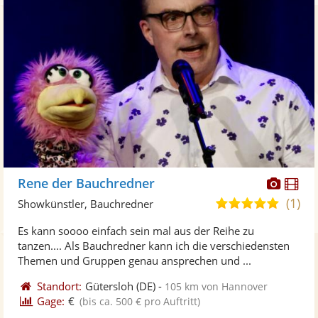
Diese
Di
Rene der Bauchredner
Künst
Kü
(1)
5,0
Showkünstler, Bauchredner
stellt
ste
von
Es kann soooo einfach sein mal aus der Reihe zu
Fotos
Vi
5
tanzen.... Als Bauchredner kann ich die verschiedensten
bereit
ber
Sternen
Themen und Gruppen genau ansprechen und ...
Standort:
Gütersloh
(DE)
-
105 km von Hannover
Gage:
€
(bis ca. 500 € pro Auftritt)