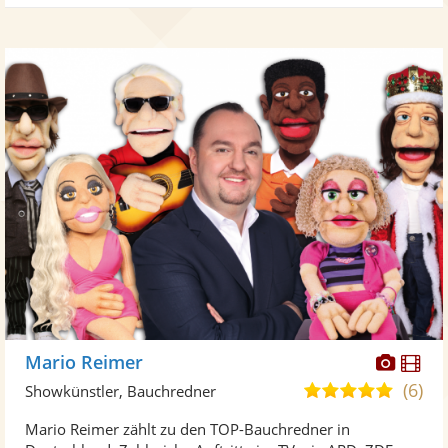
Diese
Di
Mario Reimer
Künst
Kü
(6)
5,0
Showkünstler, Bauchredner
stellt
ste
von
Mario Reimer zählt zu den TOP-Bauchredner in
Fotos
Vi
5