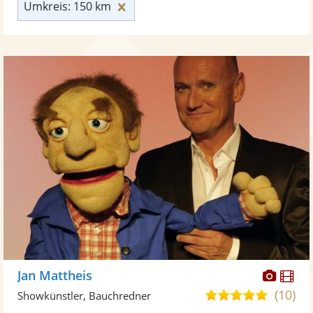
Umkreis: 150 km zurücksetzen
Umkreis: 150 km
Diese
Di
Jan Mattheis
Künst
Kü
(10)
5,0
Showkünstler, Bauchredner
stellt
ste
von