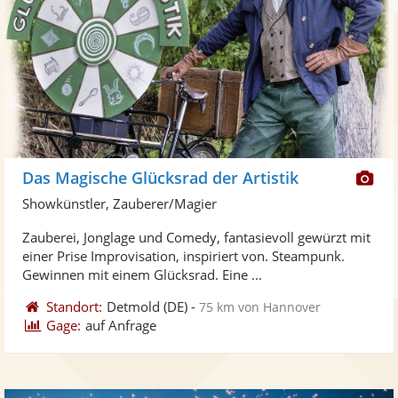
Di
Das Magische Glücksrad der Artistik
Kü
Showkünstler, Zauberer/Magier
ste
Zauberei, Jonglage und Comedy, fantasievoll gewürzt mit
Fo
einer Prise Improvisation, inspiriert von. Steampunk.
ber
Gewinnen mit einem Glücksrad. Eine ...
Standort:
Detmold
(DE)
-
75 km von Hannover
Gage:
auf Anfrage