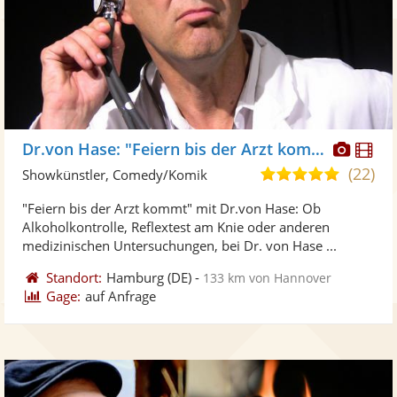
Diese
Di
Dr.von Hase: "Feiern bis der Arzt kommt"
Künst
Kü
(22)
4,9
Showkünstler, Comedy/Komik
stellt
ste
von
"Feiern bis der Arzt kommt" mit Dr.von Hase: Ob
Fotos
Vi
5
Alkoholkontrolle, Reflextest am Knie oder anderen
bereit
ber
Sternen
medizinischen Untersuchungen, bei Dr. von Hase ...
Standort:
Hamburg
(DE)
-
133 km von Hannover
Gage:
auf Anfrage