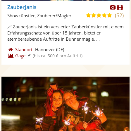
Diese
Di
ZauberJanis
Künst
Kü
(52)
4,9
Showkünstler, Zauberer/Magier
stellt
ste
von
🪄 ZauberJanis ist ein versierter Zauberkünstler mit einem
Fotos
Vi
5
Erfahrungsschatz von über 15 Jahren, bietet er
bereit
ber
Sternen
atemberaubende Auftritte in Bühnenmagie, ...
Standort:
Hannover
(DE)
Gage:
€
(bis ca. 500 € pro Auftritt)