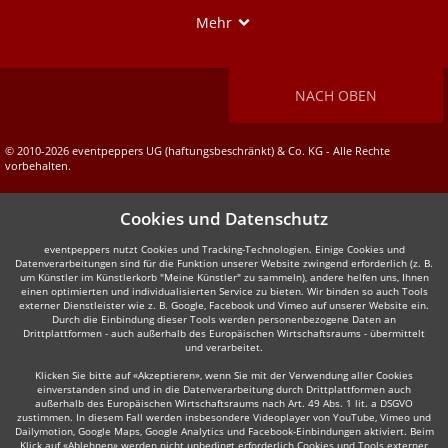
Show
Mehr
NACH OBEN
© 2010-2026 eventpeppers UG (haftungsbeschränkt) & Co. KG - Alle Rechte
vorbehalten.
Cookies und Datenschutz
eventpeppers nutzt Cookies und Tracking-Technologien. Einige Cookies und
Datenverarbeitungen sind für die Funktion unserer Website zwingend erforderlich (z. B.
um Künstler im Künstlerkorb "Meine Künstler" zu sammeln), andere helfen uns, Ihnen
einen optimierten und individualisierten Service zu bieten. Wir binden so auch Tools
externer Dienstleister wie z. B. Google, Facebook und Vimeo auf unserer Website ein.
Durch die Einbindung dieser Tools werden personenbezogene Daten an
Drittplattformen - auch außerhalb des Europäischen Wirtschaftsraums - übermittelt
und verarbeitet.
Klicken Sie bitte auf «Akzeptieren», wenn Sie mit der Verwendung aller Cookies
einverstanden sind und in die Datenverarbeitung durch Drittplattformen auch
außerhalb des Europäischen Wirtschaftsraums nach Art. 49 Abs. 1 lit. a DSGVO
zustimmen. In diesem Fall werden insbesondere Videoplayer von YouTube, Vimeo und
Dailymotion, Google Maps, Google Analytics und Facebook-Einbindungen aktiviert. Beim
Klick auf «Ablehnen» werden nicht unbedingt erforderlich Cookies und Tools externer