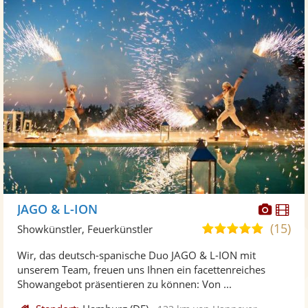
Diese
Di
JAGO & L-ION
Künst
Kü
(15)
5,0
Showkünstler, Feuerkünstler
stellt
ste
von
Wir, das deutsch-spanische Duo JAGO & L-ION mit
Fotos
Vi
5
unserem Team, freuen uns Ihnen ein facettenreiches
bereit
ber
Sternen
Showangebot präsentieren zu können: Von ...