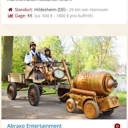
Standort:
Hildesheim
(DE)
-
29 km von Hannover
Gage:
€€
(ca. 500 € - 1800 € pro Auftritt)
Di
Abraxo Entertainment