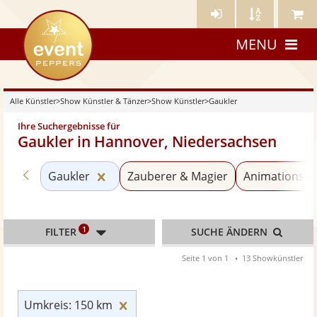
Künstler-
Künstler
Meine
eventpeppers
Login
A-
Künstle
MENU
Z
Alle Künstler
>
Show Künstler & Tänzer
>
Show Künstler
>
Gaukler
Ihre Suchergebnisse für
Gaukler in Hannover, Niedersachsen
Zurück zu «Show Künstler»
Kategorie «Gaukler» zurücksetzen
Gaukler
Zauberer & Magier
Animationskü
1
FILTER
SUCHE ÄNDERN
Seite 1 von 1
13 Showkünstler
Umkreis: 150 km zurücksetzen
Umkreis: 150 km