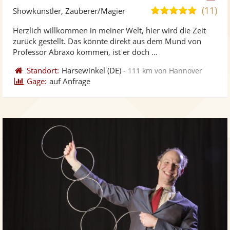
Kü
(11)
5,0
Showkünstler, Zauberer/Magier
ste
von
Herzlich willkommen in meiner Welt, hier wird die Zeit
Fo
5
zurück gestellt. Das könnte direkt aus dem Mund von
ber
Sternen
Professor Abraxo kommen, ist er doch ...
Standort:
Harsewinkel
(DE)
-
111 km von Hannover
Gage:
auf Anfrage