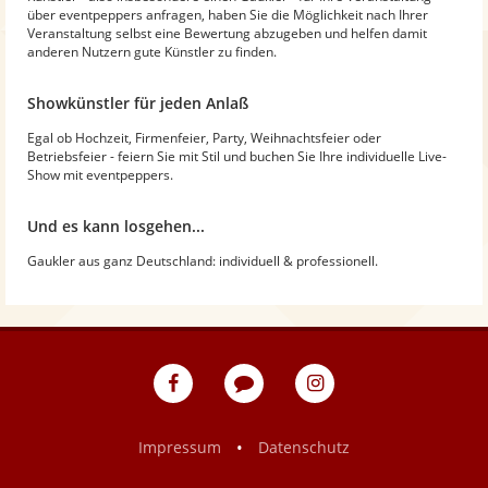
über eventpeppers anfragen, haben Sie die Möglichkeit nach Ihrer
Veranstaltung selbst eine Bewertung abzugeben und helfen damit
anderen Nutzern gute Künstler zu finden.
Showkünstler für jeden Anlaß
Egal ob Hochzeit, Firmenfeier, Party, Weihnachtsfeier oder
Betriebsfeier - feiern Sie mit Stil und buchen Sie Ihre individuelle Live-
Show mit eventpeppers.
Und es kann losgehen...
Gaukler aus ganz Deutschland: individuell & professionell.
eventpeppers
Blog
eventpeppers
auf
auf
Facebook
Instagram
•
Impressum
Datenschutz