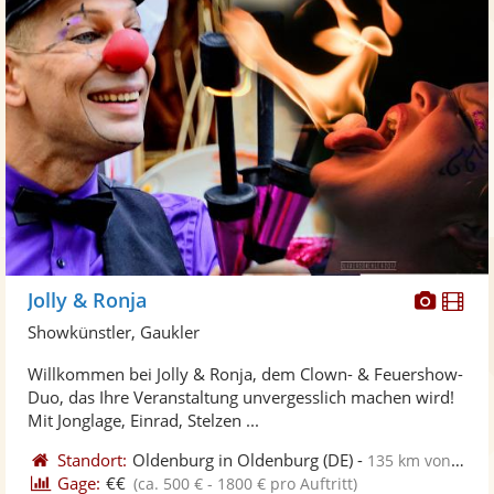
Diese
Di
Jolly & Ronja
Künst
Kü
Showkünstler, Gaukler
stellt
ste
Willkommen bei Jolly & Ronja, dem Clown- & Feuershow-
Fotos
Vi
Duo, das Ihre Veranstaltung unvergesslich machen wird!
bereit
ber
Mit Jonglage, Einrad, Stelzen ...
Standort:
Oldenburg in Oldenburg
(DE)
-
135 km von Hannover
Gage:
€€
(ca. 500 € - 1800 € pro Auftritt)