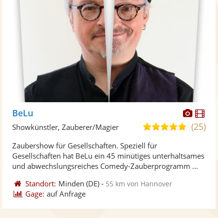
Diese
Di
BeLu
Künst
Kü
(25)
4,9
Showkünstler, Zauberer/Magier
stellt
ste
von
Zaubershow für Gesellschaften. Speziell für
Fotos
Vi
5
Gesellschaften hat BeLu ein 45 minütiges unterhaltsames
bereit
ber
Sternen
und abwechslungsreiches Comedy-Zauberprogramm ...
Standort:
Minden
(DE)
-
55 km von Hannover
Gage:
auf Anfrage