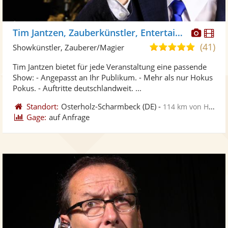
Diese
Di
Tim Jantzen, Zauberkünstler, Entertainer
Künst
Kü
(41)
5,0
Showkünstler, Zauberer/Magier
stellt
ste
von
Tim Jantzen bietet für jede Veranstaltung eine passende
Fotos
Vi
5
Show: - Angepasst an Ihr Publikum. - Mehr als nur Hokus
bereit
ber
Sternen
Pokus. - Auftritte deutschlandweit. ...
Standort:
Osterholz-Scharmbeck
(DE)
-
114 km von Hannover
Gage:
auf Anfrage