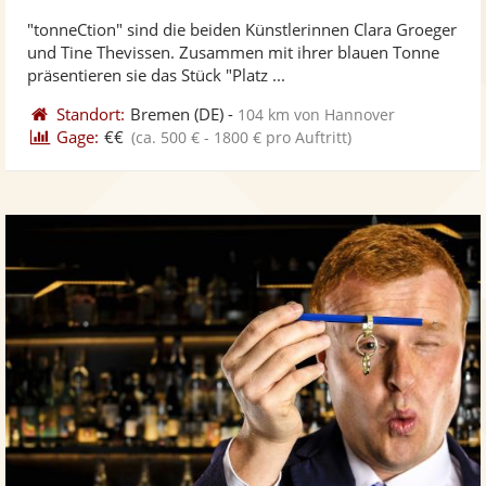
stellt
ste
von
"tonneCtion" sind die beiden Künstlerinnen Clara Groeger
Fotos
Vi
5
und Tine Thevissen. Zusammen mit ihrer blauen Tonne
bereit
ber
Sternen
präsentieren sie das Stück "Platz ...
Standort:
Bremen
(DE)
-
104 km von Hannover
Gage:
€€
(ca. 500 € - 1800 € pro Auftritt)