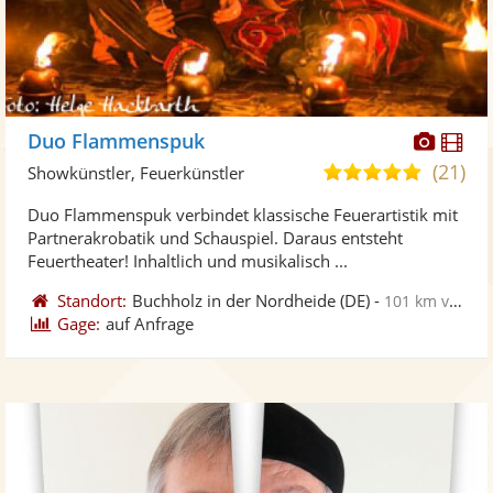
Diese
Di
Duo Flammenspuk
Künst
Kü
(21)
5,0
Showkünstler, Feuerkünstler
stellt
ste
von
Duo Flammenspuk verbindet klassische Feuerartistik mit
Fotos
Vi
5
Partnerakrobatik und Schauspiel. Daraus entsteht
bereit
ber
Sternen
Feuertheater! Inhaltlich und musikalisch ...
Standort:
Buchholz in der Nordheide
(DE)
-
101 km von Hannover
Gage:
auf Anfrage