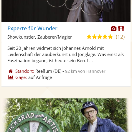
Diese
Di
Experte für Wunder
Künst
Kü
(12)
4,9
Showkünstler, Zauberer/Magier
stellt
ste
von
Seit 20 Jahren widmet sich Johannes Arnold mit
Fotos
Vi
5
Leidenschaft der Zauberkunst und Jonglage. Was einst als
bereit
ber
Sternen
Faszination begann, ist heute sein Beruf ...
Standort:
Reeßum
(DE)
-
92 km von Hannover
Gage:
auf Anfrage