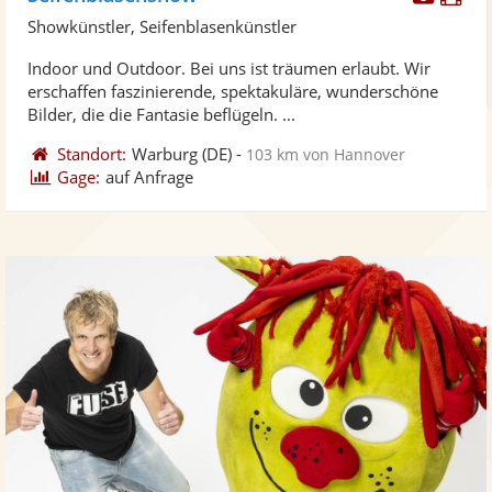
Künst
Kü
Showkünstler, Seifenblasenkünstler
stellt
ste
Indoor und Outdoor. Bei uns ist träumen erlaubt. Wir
Fotos
Vi
erschaffen faszinierende, spektakuläre, wunderschöne
bereit
ber
Bilder, die die Fantasie beflügeln. ...
Standort:
Warburg
(DE)
-
103 km von Hannover
Gage:
auf Anfrage