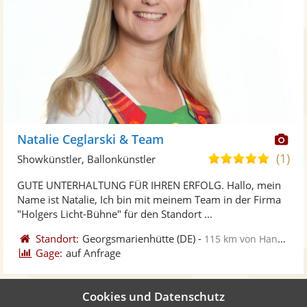
Di
Natalie Ceglarski & Team
Kü
(1)
5,0
Showkünstler, Ballonkünstler
ste
von
GUTE UNTERHALTUNG FÜR IHREN ERFOLG. Hallo, mein
Fo
5
Name ist Natalie, Ich bin mit meinem Team in der Firma
ber
Sternen
"Holgers Licht-Bühne" für den Standort ...
Standort:
Georgsmarienhütte
(DE)
-
115 km von Hannover
Gage:
auf Anfrage
Cookies und Datenschutz
Informationen zum Ranking dieser Liste