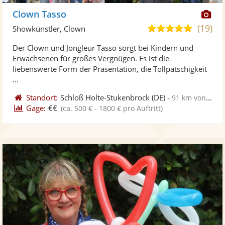
Di
Clown Tasso
Kü
(19)
4,9
Showkünstler, Clown
ste
von
Der Clown und Jongleur Tasso sorgt bei Kindern und
Fo
5
Erwachsenen für großes Vergnügen. Es ist die
ber
Sternen
liebenswerte Form der Präsentation, die Tollpatschigkeit
...
Standort:
Schloß Holte-Stukenbrock
(DE)
-
91 km von Hannover
Gage:
€€
(ca. 500 € - 1800 € pro Auftritt)