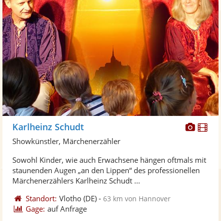
Diese
Di
Karlheinz Schudt
Künst
Kü
Showkünstler, Märchenerzähler
stellt
ste
Sowohl Kinder, wie auch Erwachsene hängen oftmals mit
Fotos
Vi
staunenden Augen „an den Lippen“ des professionellen
bereit
ber
Märchenerzählers Karlheinz Schudt ...
Standort:
Vlotho
(DE)
-
63 km von Hannover
Gage:
auf Anfrage