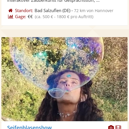
Standort:
Bad Salzuflen
(DE)
-
72 km von Hannover
Gage:
€€
(ca. 500 € - 1800 € pro Auftritt)
Diese
Di
Seifenblasenshow