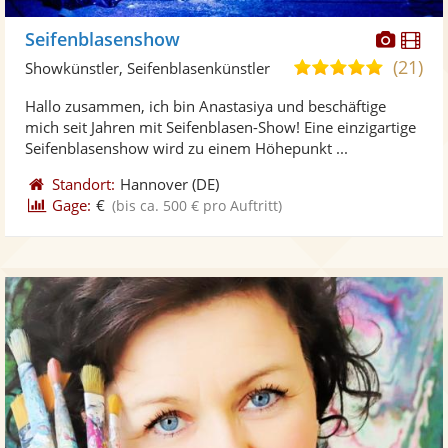
Diese
Di
Seifenblasenshow
Künst
Kü
(21)
5,0
Showkünstler, Seifenblasenkünstler
stellt
ste
von
Hallo zusammen, ich bin Anastasiya und beschäftige
Fotos
Vi
5
mich seit Jahren mit Seifenblasen-Show! Eine einzigartige
bereit
ber
Sternen
Seifenblasenshow wird zu einem Höhepunkt ...
Standort:
Hannover
(DE)
Gage:
€
(bis ca. 500 € pro Auftritt)