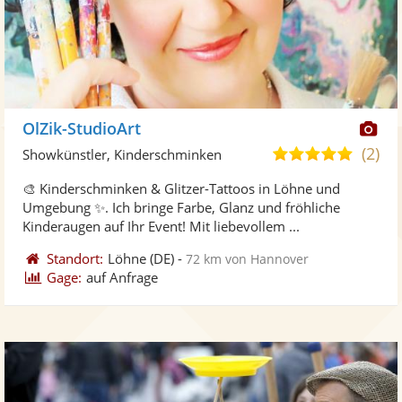
Di
OlZik-StudioArt
Kü
(2)
4,9
Showkünstler, Kinderschminken
ste
von
🎨 Kinderschminken & Glitzer-Tattoos in Löhne und
Fo
5
Umgebung ✨. Ich bringe Farbe, Glanz und fröhliche
ber
Sternen
Kinderaugen auf Ihr Event! Mit liebevollem ...
Standort:
Löhne
(DE)
-
72 km von Hannover
Gage:
auf Anfrage