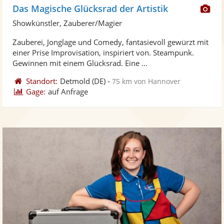
Di
Das Magische Glücksrad der Artistik
Kü
Showkünstler, Zauberer/Magier
ste
Zauberei, Jonglage und Comedy, fantasievoll gewürzt mit
Fo
einer Prise Improvisation, inspiriert von. Steampunk.
ber
Gewinnen mit einem Glücksrad. Eine ...
Standort:
Detmold
(DE)
-
75 km von Hannover
Gage:
auf Anfrage