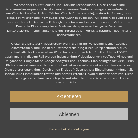
eventpeppers nutzt Cookies und Tracking-Technologien. Einige Cookies und
Datenverarbeitungen sind für die Funktion unserer Website zwingend erforderlich (z. B.
um Künstler im Künstlerkorb "Meine Künstler" zu sammeln), andere helfen uns, Ihnen
einen optimierten und individualisierten Service zu bieten. Wir binden so auch Tools
Weiter
externer Dienstleister wie z. B. Google, Facebook und Vimeo auf unserer Website ein.
Durch die Einbindung dieser Tools werden personenbezogene Daten an
Drittplattformen - auch außerhalb des Europäischen Wirtschaftsraums - übermittelt
und verarbeitet.
Klicken Sie bitte auf «Akzeptieren», wenn Sie mit der Verwendung aller Cookies
einverstanden sind und in die Datenverarbeitung durch Drittplattformen auch
außerhalb des Europäischen Wirtschaftsraums nach Art. 49 Abs. 1 lit. a DSGVO
Auch interessant:
zustimmen. In diesem Fall werden insbesondere Videoplayer von YouTube, Vimeo und
Dailymotion, Google Maps, Google Analytics und Facebook-Einbindungen aktiviert. Beim
Klick auf «Ablehnen» werden nicht unbedingt erforderlich Cookies und Tools externer
Dienstleister deaktiviert. Durch einen Klick auf «Datenschutz-Einstellungen» können Sie
individuelle Einstellungen treffen und bereits erteilte Einwilligungen widerrufen. Diese
Puppentheater
Kinderschminken
Clown
Ballonkün
Einstellungen erreichen Sie auch jederzeit über den Link «Datenschutz» im Footer
unserer Website.
Akzeptieren
Wie funktioniert's?
Ablehnen
1. Kostenlos anfragen
Datenschutz-Einstellungen
Starten Sie mit dem Button 'Kostenlos anfragen' eine Anfrage an die für