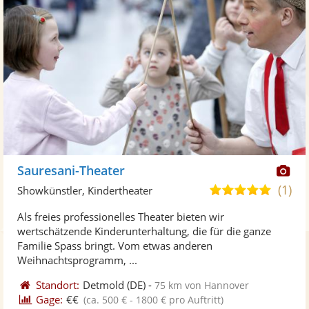
Di
Sauresani-Theater
Kü
(1)
5,0
Showkünstler, Kindertheater
ste
von
Als freies professionelles Theater bieten wir
Fo
5
wertschätzende Kinderunterhaltung, die für die ganze
ber
Sternen
Familie Spass bringt. Vom etwas anderen
Weihnachtsprogramm, ...
Standort:
Detmold
(DE)
-
75 km von Hannover
Gage:
€€
(ca. 500 € - 1800 € pro Auftritt)