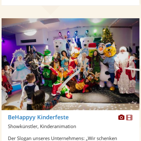
Diese
Di
BeHappyy Kinderfeste
Künst
Kü
Showkünstler, Kinderanimation
stellt
ste
Der Slogan unseres Unternehmens: „Wir schenken
Fotos
Vi