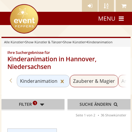
Künstler-
Künstler
Meine
eventpeppers
Login
A-
Künstle
MENU
Z
Alle Künstler
>
Show Künstler & Tänzer
>
Show Künstler
>
Kinderanimation
Ihre Suchergebnisse für
Kinderanimation in Hannover,
Niedersachsen
Zurück zu «Show Künstler»
Kategorie «Kinderanimation»
Kinderanimation
Zauberer & Magier
Anim
1
FILTER
SUCHE ÄNDERN
Seite 1 von 2
36 Showkünstler