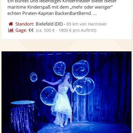
Ein buntes und lebendiges Kindertheater bietet dieser
Fotos
Vi
5
maritime Kinderspaß mit dem „mehr oder weniger“
bereit
ber
Sternen
echten Piraten-Kapitän BackenBartBernd. ...
Standort:
Bielefeld
(DE)
-
89 km von Hannover
Gage:
€€
(ca. 500 € - 1800 € pro Auftritt)