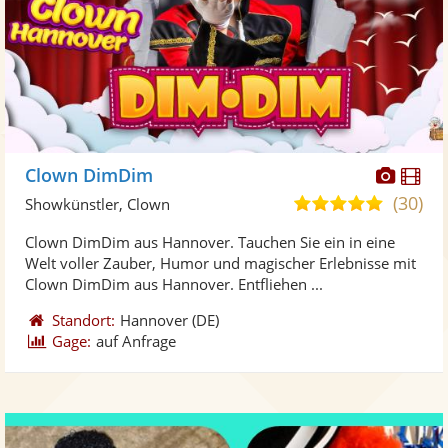
Diese
Di
Clown DimDim
Künst
Kü
(30)
4,9
Showkünstler, Clown
stellt
ste
von
Clown DimDim aus Hannover. Tauchen Sie ein in eine
Fotos
Vi
5
Welt voller Zauber, Humor und magischer Erlebnisse mit
bereit
ber
Sternen
Clown DimDim aus Hannover. Entfliehen ...
Standort:
Hannover
(DE)
Gage:
auf Anfrage