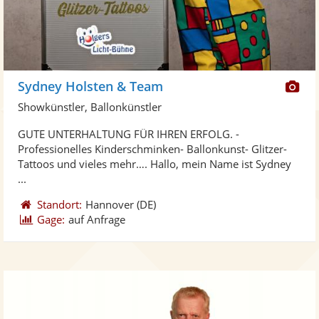
Di
Sydney Holsten & Team
Kü
Showkünstler, Ballonkünstler
ste
GUTE UNTERHALTUNG FÜR IHREN ERFOLG. -
Fo
Professionelles Kinderschminken- Ballonkunst- Glitzer-
ber
Tattoos und vieles mehr…. Hallo, mein Name ist Sydney
...
Standort:
Hannover
(DE)
Gage:
auf Anfrage