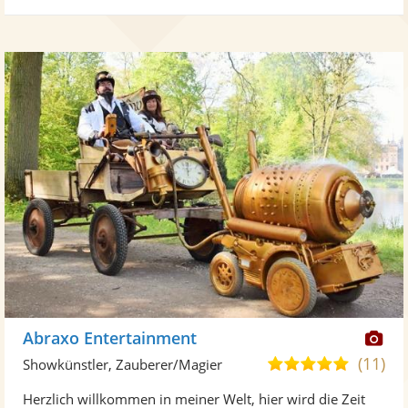
Di
Abraxo Entertainment
Kü
(11)
5,0
Showkünstler, Zauberer/Magier
ste
von
Herzlich willkommen in meiner Welt, hier wird die Zeit
Fo