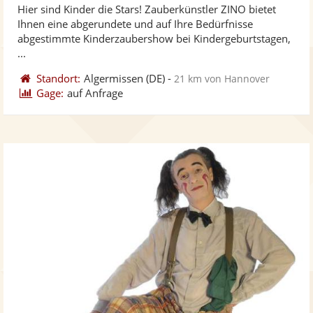
Hier sind Kinder die Stars! Zauberkünstler ZINO bietet
Fotos
Vi
5
Ihnen eine abgerundete und auf Ihre Bedürfnisse
bereit
ber
Sternen
abgestimmte Kinderzaubershow bei Kindergeburtstagen,
...
Standort:
Algermissen
(DE)
-
21 km von Hannover
Gage:
auf Anfrage