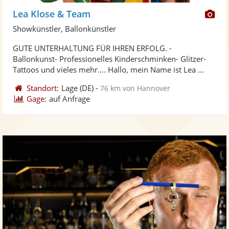
Di
Lea Klose & Team
Kü
Showkünstler, Ballonkünstler
ste
GUTE UNTERHALTUNG FÜR IHREN ERFOLG. -
Fo
Ballonkunst- Professionelles Kinderschminken- Glitzer-
ber
Tattoos und vieles mehr…. Hallo, mein Name ist Lea ...
Standort:
Lage
(DE)
-
76 km von Hannover
Gage:
auf Anfrage