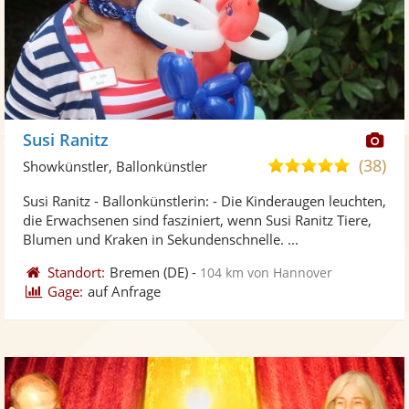
Di
Susi Ranitz
Kü
(38)
5,0
Showkünstler, Ballonkünstler
ste
von
Susi Ranitz - Ballonkünstlerin: - Die Kinderaugen leuchten,
Fo
5
die Erwachsenen sind fasziniert, wenn Susi Ranitz Tiere,
ber
Sternen
Blumen und Kraken in Sekundenschnelle. ...
Standort:
Bremen
(DE)
-
104 km von Hannover
Gage:
auf Anfrage