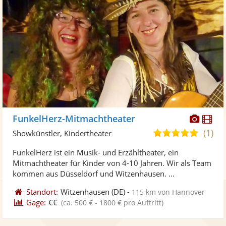
Diese
Di
FunkelHerz-Mitmachtheater
Künst
Kü
(1)
5,0
Showkünstler, Kindertheater
stellt
ste
von
FunkelHerz ist ein Musik- und Erzähltheater, ein
Fotos
Vi
5
Mitmachtheater für Kinder von 4-10 Jahren. Wir als Team
bereit
ber
Sternen
kommen aus Düsseldorf und Witzenhausen. ...
Standort:
Witzenhausen
(DE)
-
115 km von Hannover
Gage:
€€
(ca. 500 € - 1800 € pro Auftritt)