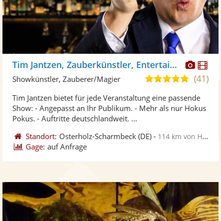
Diese
Di
Tim Jantzen, Zauberkünstler, Entertainer
Künst
Kü
(41)
5,0
Showkünstler, Zauberer/Magier
stellt
ste
von
Tim Jantzen bietet für jede Veranstaltung eine passende
Fotos
Vi
5
Show: - Angepasst an Ihr Publikum. - Mehr als nur Hokus
bereit
ber
Sternen
Pokus. - Auftritte deutschlandweit. ...
Standort:
Osterholz-Scharmbeck
(DE)
-
114 km von Hannover
Gage:
auf Anfrage