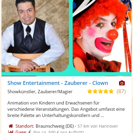
Di
Show Entertainment - Zauberer - Clown
Kü
(87)
4,9
Showkünstler, Zauberer/Magier
ste
von
Animation von Kindern und Erwachsenen für
Fo
5
verschiedene Veranstaltungen. Das Angebot umfasst eine
ber
Sternen
breite Palette an Unterhaltungskünstlern und ...
Standort:
Braunschweig
(DE)
-
57 km von Hannover
Gage:
€
(bis ca. 500 € pro Auftritt)