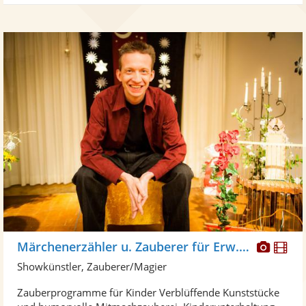
Diese
Di
Märchenerzähler u. Zauberer für Erw. u. Kinder
Künst
Kü
Showkünstler, Zauberer/Magier
stellt
ste
Zauberprogramme für Kinder Verblüffende Kunststücke
Fotos
Vi