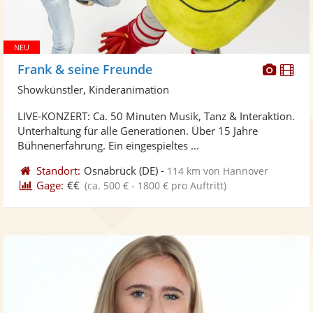
Diese
Di
Frank & seine Freunde
Künst
Kü
Showkünstler, Kinderanimation
stellt
ste
LIVE-KONZERT: Ca. 50 Minuten Musik, Tanz & Interaktion.
Fotos
Vi
Unterhaltung für alle Generationen. Über 15 Jahre
bereit
ber
Bühnenerfahrung. Ein eingespieltes ...
Standort:
Osnabrück
(DE)
-
114 km von Hannover
Gage:
€€
(ca. 500 € - 1800 € pro Auftritt)