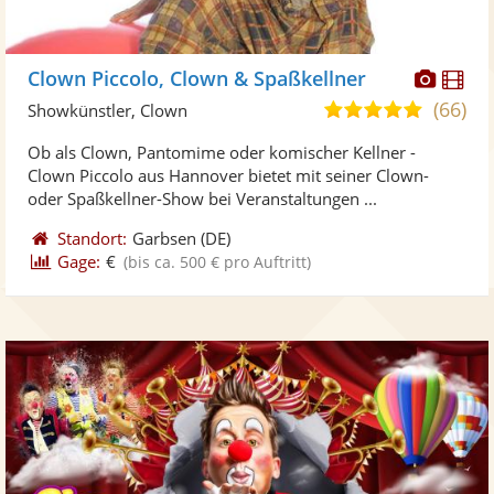
Diese
Di
Clown Piccolo, Clown & Spaßkellner
Künst
Kü
(66)
5,0
Showkünstler, Clown
stellt
ste
von
Ob als Clown, Pantomime oder komischer Kellner -
Fotos
Vi
5
Clown Piccolo aus Hannover bietet mit seiner Clown-
bereit
ber
Sternen
oder Spaßkellner-Show bei Veranstaltungen ...
Standort:
Garbsen
(DE)
Gage:
€
(bis ca. 500 € pro Auftritt)