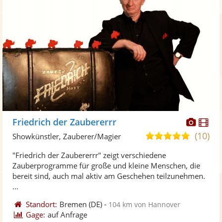
Diese
Di
Friedrich der Zaubererrr
Künst
Kü
(10)
5,0
Showkünstler, Zauberer/Magier
stellt
ste
von
"Friedrich der Zaubererrr" zeigt verschiedene
Fotos
Vi
5
Zauberprogramme für große und kleine Menschen, die
bereit
ber
Sternen
bereit sind, auch mal aktiv am Geschehen teilzunehmen.
...
Standort:
Bremen
(DE)
-
104 km von Hannover
Gage:
auf Anfrage