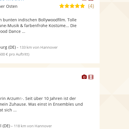
Künstler
Künstler
(4)
5,0
ner Osten
stellt
stellt
von
Fotos
Videos
m bunten indischen Bollywoodfilm. Tolle
5
bereit.
bereit.
ne-Musik & farbenfrohe Kostüme... Die
Sternen
ood Dance ...
urg
(DE)
-
133 km von Hannover
 500 € pro Auftritt)
Dieser
Dieser
Künstler
Künstler
stellt
stellt
Fotos
Videos
rin Arzum✨. Seit über 10 Jahren ist der
bereit.
bereit.
 mein Zuhause. Was einst in Ensembles und
 sich ...
l
(DE)
-
118 km von Hannover