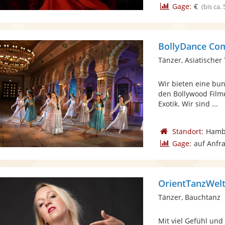
Gage:
€
(bis ca.
BollyDance Co
Tänzer, Asiatischer
Wir bieten eine bu
den Bollywood Film
Exotik. Wir sind ...
Standort:
Hamb
Gage:
auf Anfr
OrientTanzWel
Tänzer, Bauchtanz
Mit viel Gefühl und