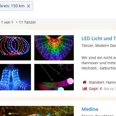
Umkreis: 150 km zurücksetzen
reis: 150 km
 1 von 1
11 Tänzer
LED Licht und
Tänzer, Modern Da
Wir sind ein nicht
Hannover und trete
Hochzeit. -Geburtsta
Standort:
Hann
Gage:
€
(bis ca.
Medina