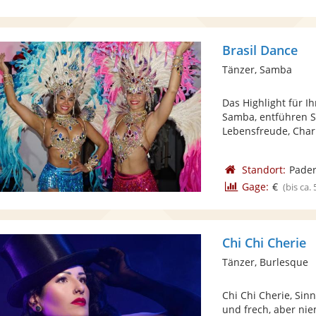
Brasil Dance
Tänzer, Samba
Das Highlight für I
Samba, entführen S
Lebensfreude, Char
Standort:
Pade
Gage:
€
(bis ca.
Chi Chi Cherie
Tänzer, Burlesque
Chi Chi Cherie, Sinnl
und frech, aber niem