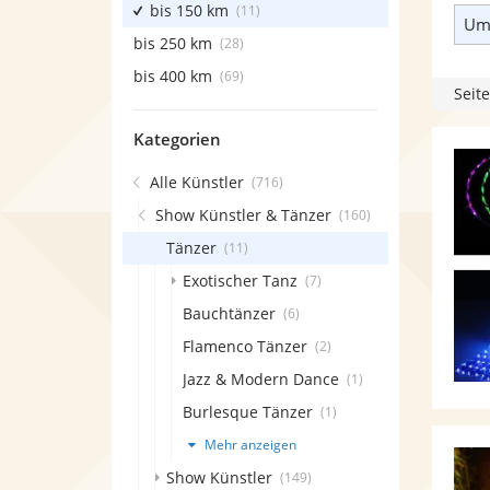
bis 150 km
(11)
Umk
bis 250 km
(28)
bis 400 km
(69)
Seite
Kategorien
Alle Künstler
(716)
Show Künstler & Tänzer
(160)
Tänzer
(11)
Exotischer Tanz
(7)
Bauchtänzer
(6)
Flamenco Tänzer
(2)
Jazz & Modern Dance
(1)
Burlesque Tänzer
(1)
Mehr anzeigen
Show Künstler
(149)