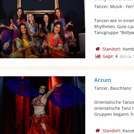
Tänzer, Musik - Fer
Tanzen wie in eine
Rhythmen, Gute-Lau
Tanzgruppe "Bollyw
Standort:
Hamb
Gage:
€
(bis ca.
Arzum
Tänzer, Bauchtanz
Orientalische Tänze
orientalische Tanz
Gruppen begann, hat
Standort:
Kasse