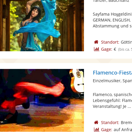
Tänzer, Bauchtanz
Sayfama Hoşgeldini
GERMAN, ENGLISH, D
Abstammung und seit
Standort:
Götti
Gage:
€
(bis ca.
Flamenco-Fiest
Einzelmusiker, Spa
Flamenco, spanisch
Lebensgefühl: Flame
Veranstaltung! Je ...
Standort:
Brem
Gage:
auf Anfr