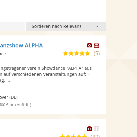
Dieser
Dieser
 Tanzshow ALPHA
Künstler
Künstler
(5)
5,0
nce
stellt
stellt
von
Fotos
Videos
 eingetragener Verein Showdance "ALPHA" aus
5
bereit.
bereit.
n auf verschiedenen Veranstaltungen auf: -
Sternen
g. ...
over
(DE)
 500 € pro Auftritt)
Dieser
Dieser
Künstler
Künstler
(47)
5,0