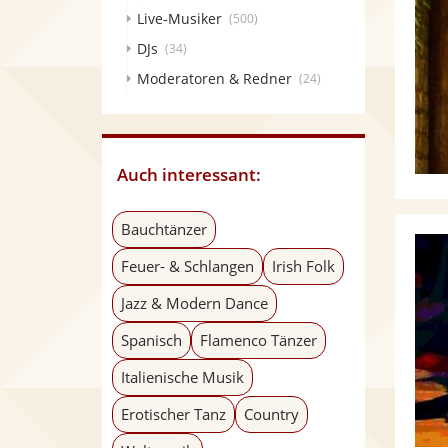
Live-Musiker
(500)
DJs
(34)
Moderatoren & Redner
(24)
Auch interessant:
Bauchtänzer
Feuer- & Schlangen
Irish Folk
Jazz & Modern Dance
Spanisch
Flamenco Tänzer
Italienische Musik
Erotischer Tanz
Country