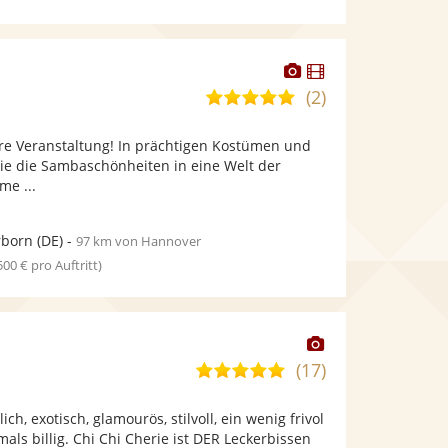
Dieser
Dieser
Künstler
Künstler
(2)
5,0
stellt
stellt
von
Fotos
Videos
hre Veranstaltung! In prächtigen Kostümen und
5
bereit.
bereit.
ie die Sambaschönheiten in eine Welt der
Sternen
me ...
rborn
(DE)
-
97 km von Hannover
 500 € pro Auftritt)
Dieser
Künstler
(17)
4,8
stellt
von
Fotos
ich, exotisch, glamourös, stilvoll, ein wenig frivol
5
bereit.
als billig. Chi Chi Cherie ist DER Leckerbissen
Sternen