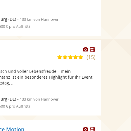
urg
(DE)
-
133 km von Hannover
 500 € pro Auftritt)
Dieser
Dieser
a
Künstler
Künstler
(15)
5,0
stellt
stellt
von
Fotos
Videos
isch und voller Lebensfreude – mein
5
bereit.
bereit.
htanz ist ein besonderes Highlight für Ihr Event!
Sternen
tag, ...
urg
(DE)
-
133 km von Hannover
 500 € pro Auftritt)
Dieser
Dieser
ce Motion