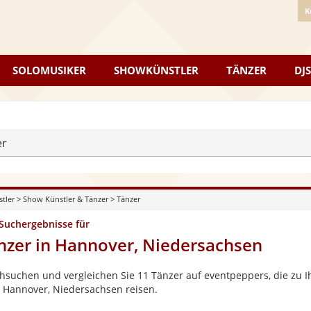
K
SOLOMUSIKER
SHOWKÜNSTLER
TÄNZER
DJS
er
stler
>
Show Künstler & Tänzer
>
Tänzer
 Suchergebnisse für
nzer in Hannover, Niedersachsen
hsuchen und vergleichen Sie 11 Tänzer auf eventpeppers, die zu I
 Hannover, Niedersachsen reisen.