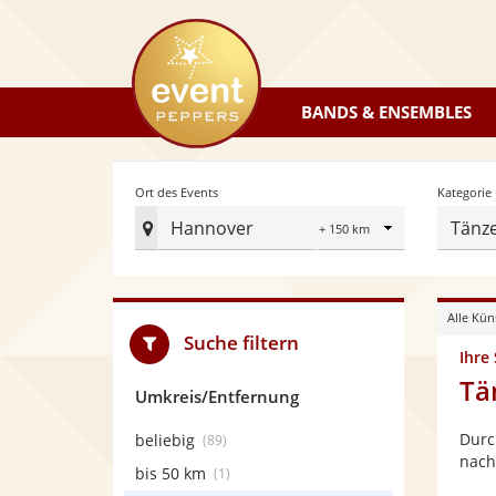
eventpeppers
BANDS & ENSEMBLES
Radius
Ort des Events
Kategorie
Hannover
Tänz
Ort
des
Events
Alle Kün
festlegen
Suche filtern
Ihre
Tä
Umkreis/Entfernung
Durc
beliebig
(89)
nach
bis 50 km
(1)