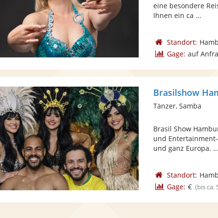
eine besondere Reis
Ihnen ein ca ...
Standort:
Hamb
Gage:
auf Anfr
Brasilshow Ha
Tänzer, Samba
Brasil Show Hamburg
und Entertainment-
und ganz Europa. ..
Standort:
Hamb
Gage:
€
(bis ca.