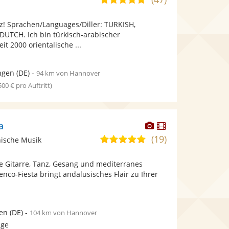
stellt
stellt
von
Fotos
Videos
z! Sprachen/Languages/Diller: TURKISH,
5
bereit.
bereit.
UTCH. Ich bin türkisch-arabischer
Sternen
 2000 orientalische ...
ngen
(DE)
-
94 km von Hannover
 500 € pro Auftritt)
Dieser
Dieser
a
Künstler
Künstler
(19)
5,0
nische Musik
stellt
stellt
von
Fotos
Videos
e Gitarre, Tanz, Gesang und mediterranes
5
bereit.
bereit.
nco-Fiesta bringt andalusisches Flair zu Ihrer
Sternen
en
(DE)
-
104 km von Hannover
age