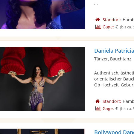
...
Standort:
Hamb
Gage:
€
(bis ca.
Daniela Patrici
Tänzer, Bauchtanz
Authentisch, ästhet
orientalischer Bauc
Ob Hochzeit, Geburts
Standort:
Hamb
Gage:
€
(bis ca.
Bollywood Dan