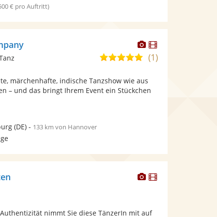
 500 € pro Auftritt)
Dieser
Dieser
mpany
Künstler
Künstler
(1)
5,0
 Tanz
stellt
stellt
von
Fotos
Videos
nte, märchenhafte, indische Tanzshow wie aus
5
bereit.
bereit.
en – und das bringt Ihrem Event ein Stückchen
Sternen
urg
(DE)
-
133 km von Hannover
age
Dieser
Dieser
ten
Künstler
Künstler
stellt
stellt
Fotos
Videos
 Authentizität nimmt Sie diese TänzerIn mit auf