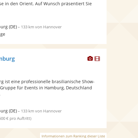
bereit.
bereit.
e in den Orient. Auf Wunsch präsentiert Sie
urg
(DE)
-
133 km von Hannover
age
Dieser
Dieser
mburg
Künstler
Künstler
stellt
stellt
Fotos
Videos
 ist eine professionelle brasilianische Show-
bereit.
bereit.
Gruppe für Events in Hamburg, Deutschland
.
urg
(DE)
-
133 km von Hannover
 500 € pro Auftritt)
Informationen zum Ranking dieser Liste