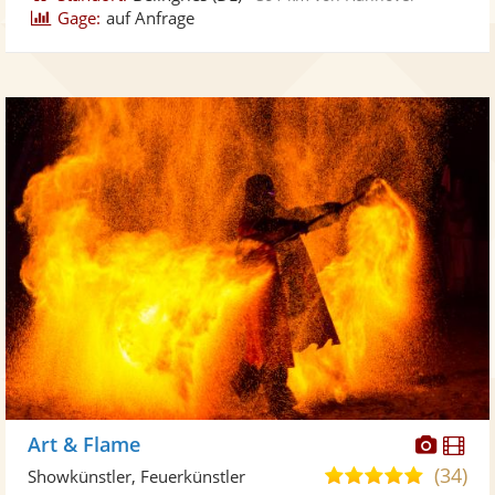
Gage:
auf Anfrage
Diese
Di
Art & Flame
Künst
Kü
(34)
5,0
Showkünstler, Feuerkünstler