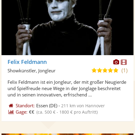
Diese
Di
Felix Feldmann
Künst
Kü
(1)
5,0
Showkünstler, Jongleur
stellt
ste
von
Felix Feldmann ist ein Jongleur, der mit großer Neugierde
Fotos
Vi
5
und Spielfreude neue Wege in der Jonglage beschreitet
bereit
ber
Sternen
und in seinen innovativen, erfrischend ...
Standort:
Essen
(DE)
-
211 km von Hannover
Gage:
€€
(ca. 500 € - 1800 € pro Auftritt)