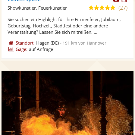
Künst
Kü
(27)
5,0
Showkünstler, Feuerkünstler
stellt
ste
von
Sie suchen ein Highlight für Ihre Firmenfeier, Jubiläum,
Fotos
Vi
5
Geburtstag, Hochzeit, Stadtfest oder eine andere
bereit
ber
Sternen
Veranstaltung? Lassen Sie sich mitreißen, ...
Standort:
Hagen
(DE)
-
191 km von Hannover
Gage:
auf Anfrage