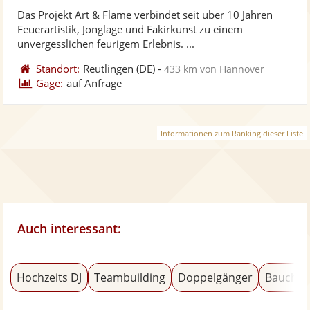
stellt
ste
von
Das Projekt Art & Flame verbindet seit über 10 Jahren
Fotos
Vi
5
Feuerartistik, Jonglage und Fakirkunst zu einem
bereit
ber
Sternen
unvergesslichen feurigem Erlebnis. ...
Standort:
Reutlingen
(DE)
-
433 km von Hannover
Gage:
auf Anfrage
Informationen zum Ranking dieser Liste
Auch interessant:
Hochzeits DJ
Teambuilding
Doppelgänger
Bauchtä