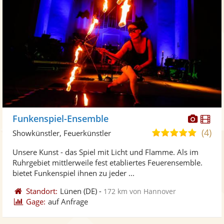
Diese
Di
Funkenspiel-Ensemble
Künst
Kü
(4)
5,0
Showkünstler, Feuerkünstler
stellt
ste
von
Unsere Kunst - das Spiel mit Licht und Flamme. Als im
Fotos
Vi
5
Ruhrgebiet mittlerweile fest etabliertes Feuerensemble.
bereit
ber
Sternen
bietet Funkenspiel ihnen zu jeder ...
Standort:
Lünen
(DE)
-
172 km von Hannover
Gage:
auf Anfrage