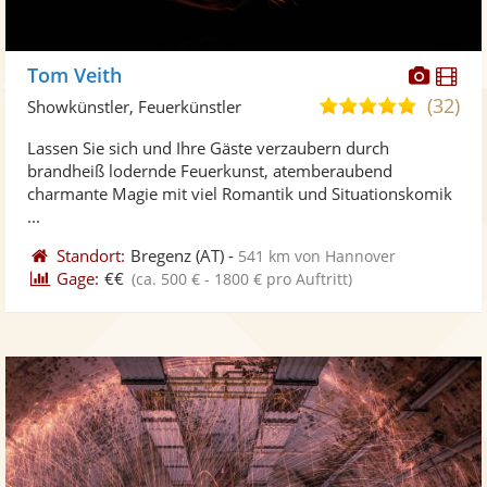
Diese
Di
Tom Veith
Künst
Kü
(32)
5,0
Showkünstler, Feuerkünstler
stellt
ste
von
Lassen Sie sich und Ihre Gäste verzaubern durch
Fotos
Vi
5
brandheiß lodernde Feuerkunst, atemberaubend
bereit
ber
Sternen
charmante Magie mit viel Romantik und Situationskomik
...
Standort:
Bregenz
(AT)
-
541 km von Hannover
Gage:
€€
(ca. 500 € - 1800 € pro Auftritt)