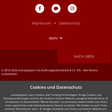
eventpeppers
Blog
eventpeppers
auf
auf
Facebook
Instagram
•
Impressum
Datenschutz
Show
Mehr
NACH OBEN
© 2010-2026 eventpeppers UG (haftungsbeschränkt) & Co. KG - Alle Rechte
vorbehalten.
Cookies und Datenschutz
eventpeppers nutzt Cookies und Tracking-Technologien. Einige Cookies und
Datenverarbeitungen sind für die Funktion unserer Website zwingend erforderlich (z. B.
um Künstler im Künstlerkorb "Meine Künstler" zu sammeln), andere helfen uns, Ihnen
einen optimierten und individualisierten Service zu bieten. Wir binden so auch Tools
externer Dienstleister wie z. B. Google, Facebook und Vimeo auf unserer Website ein.