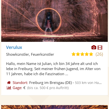
Diese
Di
Verulux
Künst
Kü
(26)
5,0
Showkünstler, Feuerkünstler
stellt
ste
von
Hallo, mein Name ist Julian, ich bin 34 Jahre alt und ich
Fotos
Vi
5
lebe in Freiburg. Seit meiner frühen Jugend, im Alter von
bereit
ber
Sternen
11 Jahren, habe ich die Faszination ...
Standort:
Freiburg im Breisgau
(DE)
-
503 km von Hannover
Gage:
€
(bis ca. 500 € pro Auftritt)