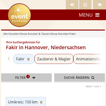
Künstler-
Künstler
Meine
eventpeppers
Login
A-
Künstle
MENU
Z
Alle Künstler
>
Show Künstler & Tänzer
>
Show Künstler
>
Fakir
Ihre Suchergebnisse für
Fakir in Hannover, Niedersachsen
Zurück zu «Show Künstler»
Kategorie «Fakir» zurücksetzen
Fakir
Zauberer & Magier
Animationskünst
1
FILTER
SUCHE ÄNDERN
Seite 1 von 1
Umkreis: 150 km zurücksetzen
Umkreis: 150 km