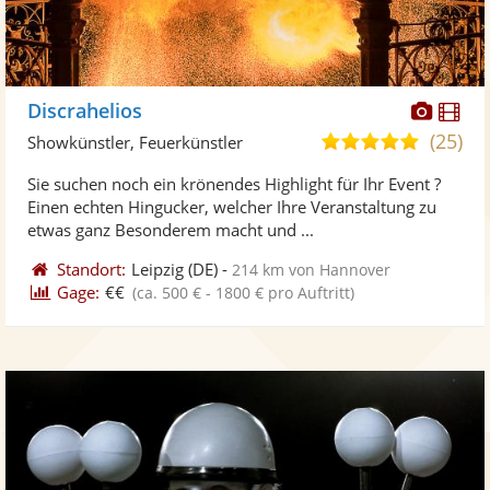
Diese
Di
Discrahelios
Künst
Kü
(25)
5,0
Showkünstler, Feuerkünstler
stellt
ste
von
Sie suchen noch ein krönendes Highlight für Ihr Event ?
Fotos
Vi
5
Einen echten Hingucker, welcher Ihre Veranstaltung zu
bereit
ber
Sternen
etwas ganz Besonderem macht und ...
Standort:
Leipzig
(DE)
-
214 km von Hannover
Gage:
€€
(ca. 500 € - 1800 € pro Auftritt)