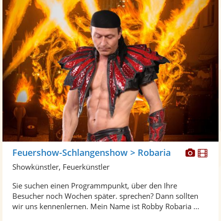
Diese
Di
Feuershow-Schlangenshow > Robaria
Künst
Kü
Showkünstler, Feuerkünstler
stellt
ste
Sie suchen einen Programmpunkt, über den Ihre
Fotos
Vi
Besucher noch Wochen später. sprechen? Dann sollten
bereit
ber
wir uns kennenlernen. Mein Name ist Robby Robaria ...